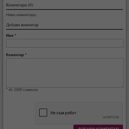
Коментари (0)
Няма коментари.
Добави коментар
Име
*
Коментар
*
* до 1000 символа