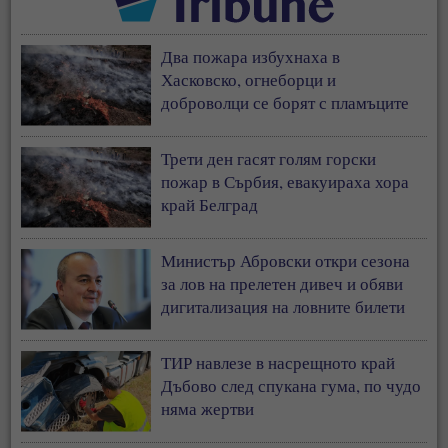
Два пожара избухнаха в
Хасковско, огнеборци и
доброволци се борят с пламъците
Трети ден гасят голям горски
пожар в Сърбия, евакуираха хора
край Белград
Министър Абровски откри сезона
за лов на прелетен дивеч и обяви
дигитализация на ловните билети
ТИР навлезе в насрещното край
Дъбово след спукана гума, по чудо
няма жертви