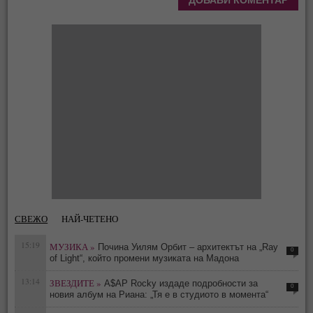
СВЕЖО
НАЙ-ЧЕТЕНО
15:19
МУЗИКА »
Почина Уилям Орбит – архитектът на „Ray
0
of Light“, който промени музиката на Мадона
13:14
ЗВЕЗДИТЕ »
A$AP Rocky издаде подробности за
0
новия албум на Риана: „Тя е в студиото в момента“