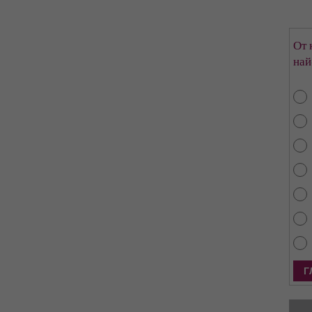
От 
най