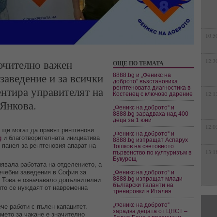
10:5
ючително важен
12:3
ОЩЕ ПО ТЕМАТА
заведение и за всички
8888.bg и „Феникс на
доброто“ възстановиха
нтира управителят на
рентгеновата диагностика в
12:1
Костенец с ключово дарение
Янкова.
„Феникс на доброто“ и
8888.bg зарадваха над 400
деца за 1 юни
12:0
 ще могат да правят рентгенови
„Феникс на доброто“ и
g
и благотворителната инициатива
8888.bg изпращат Аспарух
 панел за рентгеновия апарат на
Тошков на световното
13:1
първенство по културизъм в
Букурещ
явала работата на отделението, а
ечебни заведения в София за
„Феникс на доброто“ и
8888.bg изпращат млади
 Това е означавало допълнителни
български таланти на
ито се нуждаят от навременна
тренировки в Италия
„Феникс на доброто“
че работи с пълен капацитет.
зарадва децата от ЦНСТ –
мето за чакане е значително