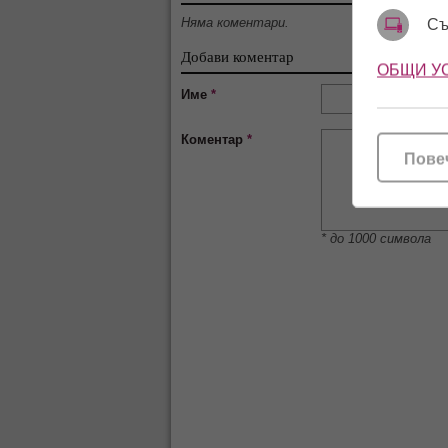
Няма коментари.
Съ
Добави коментар
ОБЩИ У
Име
*
Коментар
*
Пове
* до 1000 символа