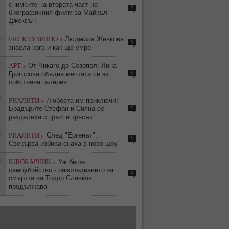
снимките на втората част на
0
биографичния филм за Майкъл
Джексън
0
ЕКСКЛУЗИВНО »
Людмила Живкова
0
знаела кога и как ще умре
0
АРТ »
От Чикаго до Созопол: Лина
0
Григорова сбъдна мечтата си за
собствена галерия
3
РИАЛИТИ »
Любовта им приключи!
0
Брадърите Стефан и Сияна се
разделиха с гръм и трясък
3
РИАЛИТИ »
След "Ергенът":
0
Свекърва избира снаха в ново шоу
8
КЛЮКАРНИК »
Уж беше
самоубийство - разследването за
0
смъртта на Тодор Славков
продължава