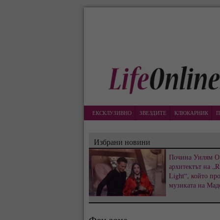
ЕКСКЛУЗИВНО
ЗВЕЗДИТЕ
КЛЮКАРНИК
П
Избрани новини
Почина Уилям О
архитектът на „R
Light“, който пр
музиката на Мад
Фен зона