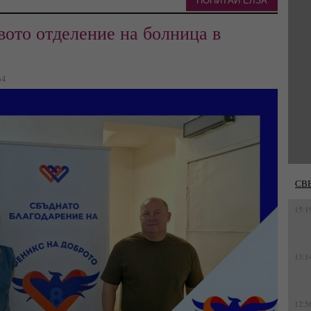
ПОПИТАЙ ЕЛЗА
вото отделение на болница в
64
СВ
15:1
13:1
12:5