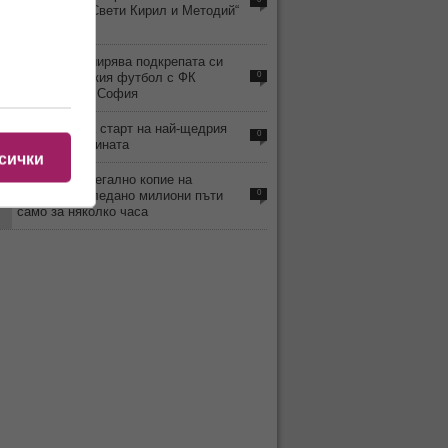
ОбУ „Свети Свети Кирил и Методий“
- с. Ръжена
6
8888.bg разширява подкрепата си
към българския футбол с ФК
0
Враждебна - София
0
8888.bg дава старт на най-щедрия
0
месец от годината
сички
2
ВИДЕО: Нелегално копие на
„Одисея“ е гледано милиони пъти
0
само за няколко часа