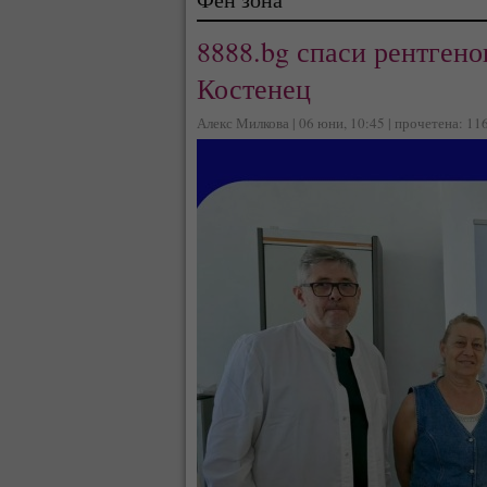
8888.bg спаси рентгено
Костенец
Алекс Милкова | 06 юни, 10:45 | прочетена: 11