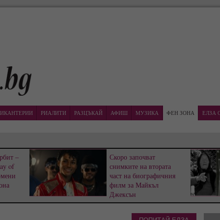
ИКАНТЕРИИ
РИАЛИТИ
РАЗЦЪКАЙ
АФИШ
МУЗИКА
ФЕН ЗОНА
ЕЛЗА 
рбит –
Скоро започват
ay of
снимките на втората
омени
част на биографичния
она
филм за Майкъл
Джексън