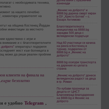
Долна Баня с празнични
полагат с необходимата техника,
изненади
ективно.
„Феникс на доброто“ и
 момент за нашето лечебно
8888.bg дариха смарт екран
“, коментира управителят на
в ОУ „Христо Ботев“ – с.
Екзарх Антимово
метът на община Костенец Йордан
Благотворителната
добни инвестиции за местното
инициатива на 8888.bg
зарадва 500 деца с
великденски подаръци
нии единствено с игри и
а внимание и с благотворителните
Над 60 участници се качиха
на ринга в Костенец в
а доброто“
операторът подкрепя
турнир, подкрепен от
последният жест към болницата в
8888.bg и „Феникс на
мощ може да реши реален проблем
доброто“
8888.bg осигури транспорта
на дарения из цялата
страна
вои клиенти на финала на
„Феникс на доброто“ донесе
великденска радост за деца
League безплатно
в гр. Роман
По-хубави празници за
децата от ЦНСТ
Благоевград благодарение
на 8888.bg и Феникс на
и е удобно
Telegram
,
доброто