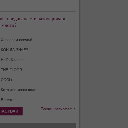
кое предаване сте разочаровани
-много?
Харесвам всички!
КОЙ ДА ЗНАЕ?
Hell's Kitchen
THE FLOOR
COOLt
Като две капки вода
Ергенът
Покажи резултати