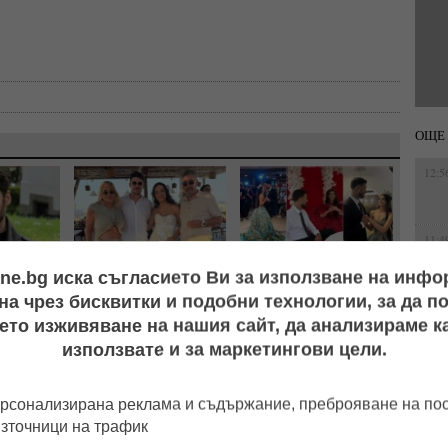
ОЩЕ 
12:5
11:4
ine.bg иска съгласието Ви за използване на инф
р Дочев
Първо в LifeOnline!
Къна на „Високото":
ва? След
Вълчо Арабаджиев
Емрах Стораро и Айлян
а чрез бисквитки и подобни технологии, за да 
15:5
в я смени
Младши и Мартина
преди сватбата, докато
ето изживяване на нашия сайт, да анализираме ка
Фейгин
Русимова сe oжениха на
скандалите и тревогите
използвате и за маркетингови цели.
скромна плажна сватба!
за Тони не стихват
11:0
(СНИМКИ)
рсонализирана реклама и съдържание, преброяване на п
12:1
източници на трафик