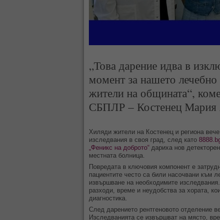
„Това дарение идва в изкл
момент за нашето лечебно 
жители на общината“, коме
СБПЛР – Костенец Мария 
Хиляди жители на Костенец и региона вече
изследвания в своя град, след като
8888.b
„Феникс на доброто“
дариха нов детекторен
местната болница.
Повредата в ключовия компонент е затрудн
пациентите често са били насочвани към л
извършване на необходимите изследвания.
разходи, време и неудобства за хората, ко
диагностика.
След дарението рентгеновото отделение ве
Изследванията се извършват на място, вре