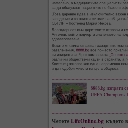
намалено, а медицинските специалисти раз
за да обслужват пациентите по-бързо и еф
„Това дарение идва в изключително важен
заведение и за всички жители на общината
СБПЛР – Костенец Мария Янкова.
Благодарност към дарителите отправи и к
Ангелов, който подчерта значението на по
здравеопазване.
Докато мнозина свързват хазартните компа
развлечения,
8888.bg
все по-често привлич
си инициативи. Чрез кампанията
„Феникс н
различни обществени каузи в страната, а 
Костенец показва как една навременна по
и да подобри живота на цяла общност.
8888.bg изпрати с
UEFA Champions 
Четете
LifeOnline.bg
където в