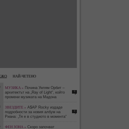
ЕЖО
НАЙ-ЧЕТЕНО
9
МУЗИКА »
Почина Уилям Орбит –
0
архитектът на „Ray of Light“, който
промени музиката на Мадона
4
ЗВЕЗДИТЕ »
A$AP Rocky издаде
0
подробности за новия албум на
Риана: „Тя е в студиото в момента“
6
ФЕН ЗОНА »
Скоро започват