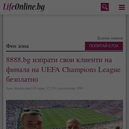
Меню
Всички новини
Фен зона
ПОПИТАЙ ЕЛЗА
8888.bg изпрати свои клиенти на
финала на UEFA Champions League
безплатно
Ани Атанасова | 05 юни, 12:29 | прочетена: 990