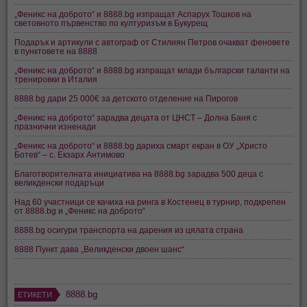
„Феникс на доброто“ и 8888.bg изпращат Аспарух Тошков на
световното първенство по културизъм в Букурещ
Подарък и артикули с автограф от Стилиян Петров очакват феновете
в пунктовете на 8888
„Феникс на доброто“ и 8888.bg изпращат млади български таланти на
тренировки в Италия
8888.bg дари 25 000€ за детското отделение на Пирогов
„Феникс на доброто“ зарадва децата от ЦНСТ – Долна Баня с
празнични изненади
„Феникс на доброто“ и 8888.bg дариха смарт екран в ОУ „Христо
Ботев“ – с. Екзарх Антимово
Благотворителната инициатива на 8888.bg зарадва 500 деца с
великденски подаръци
Над 60 участници се качиха на ринга в Костенец в турнир, подкрепен
от 8888.bg и „Феникс на доброто“
8888.bg осигури транспорта на дарения из цялата страна
8888 Пункт дава „Великденски двоен шанс“
8888.bg
ЕТИКЕТИ