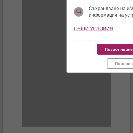
Съхраняване на и/и
информация на уст
ОБЩИ УСЛОВИЯ
Позволяване
Повече 