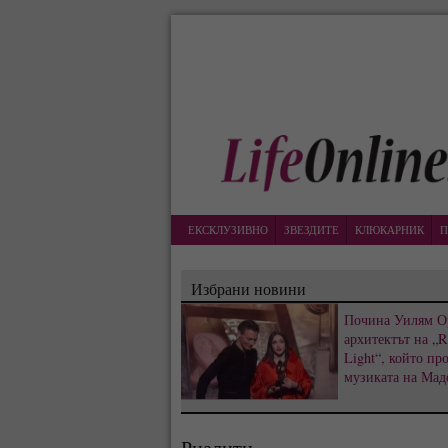
ЕКСКЛУЗИВНО
ЗВЕЗДИТЕ
КЛЮКАРНИК
П
Избрани новини
Почина Уилям О
архитектът на „R
Light“, който пр
музиката на Мад
Риалити