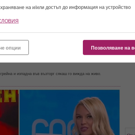
13:2
храняване на и/или достъп до информация на устройство
же ли да си дръпна?
“ - атакувала директно необичаща да
е натресла на момчето, което и до ден днешен не може да се
СЛОВИЯ
15:5
а, и не го гледал, тя обаче тайничко си го „превъртала“ и се
11:1
че опции
Позволяване на в
тя сподели, че не харесва футболисти защото изневеряват, това
ри която трябваше да избира измежду двойки мъже показани на
и грейна и изпадна във възторг сякаш го вижда на живо.