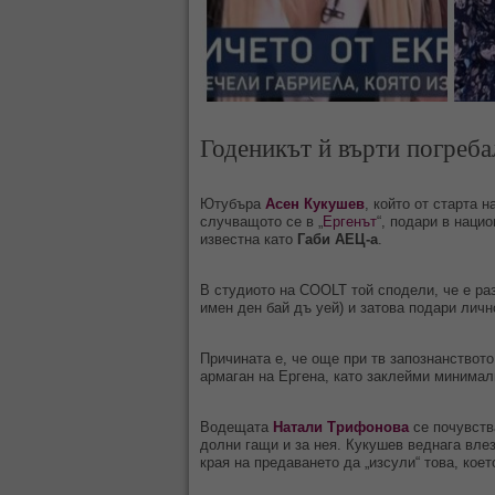
Годеникът й върти погреба
Ютубъра
Асен Кукушев
, който от старта 
случващото се в „
Ергенът
“, подари в наци
известна като
Габи АЕЦ-а
.
В студиото на COOLT той сподели, че е ра
имен ден бай дъ уей) и затова подари лич
Причината е, че още при тв запознанството
армаган на Ергена, като заклейми минимал
Водещата
Натали Трифонова
се почувств
долни гащи и за нея. Кукушев веднага вле
края на предаването да „изсули“ това, коет