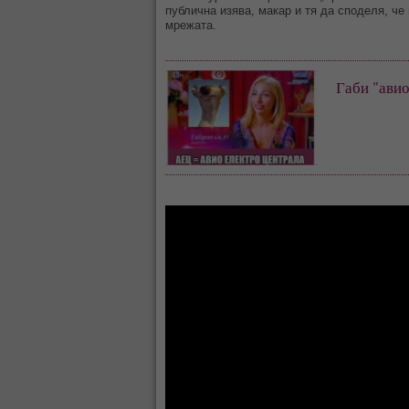
публична изява, макар и тя да споделя, че
мрежата.
Габи "авио