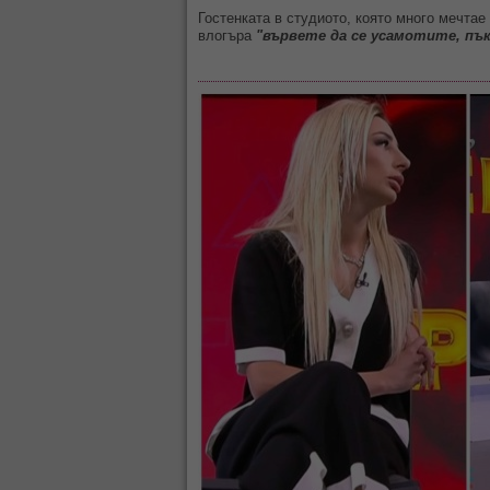
Гостенката в студиото, която много мечтае
влогъра
"вървете да се усамотите, пък