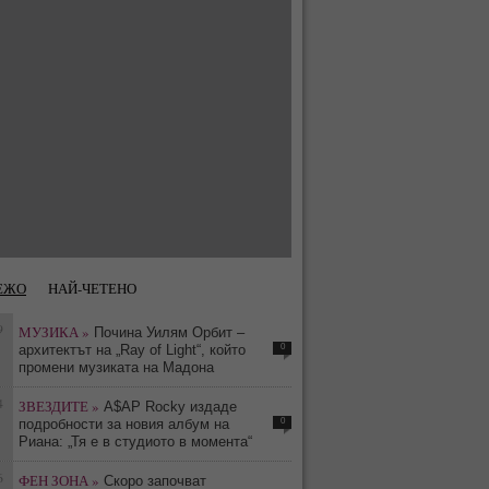
ЕЖО
НАЙ-ЧЕТЕНО
9
МУЗИКА »
Почина Уилям Орбит –
0
архитектът на „Ray of Light“, който
промени музиката на Мадона
4
ЗВЕЗДИТЕ »
A$AP Rocky издаде
0
подробности за новия албум на
Риана: „Тя е в студиото в момента“
6
ФЕН ЗОНА »
Скоро започват