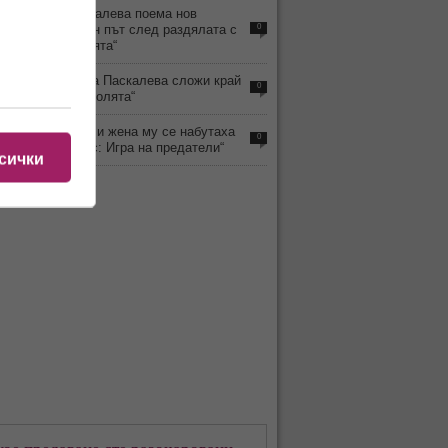
3
Ралица Паскалева поема нов
телевизионен път след раздялата с
0
„Игри на волята“
3
Защо Ралица Паскалева сложи край
0
на „Игри на волята“
8
Наум Шопов и жена му се набутаха
0
и в „Трейтърс: Игра на предатели“
сички