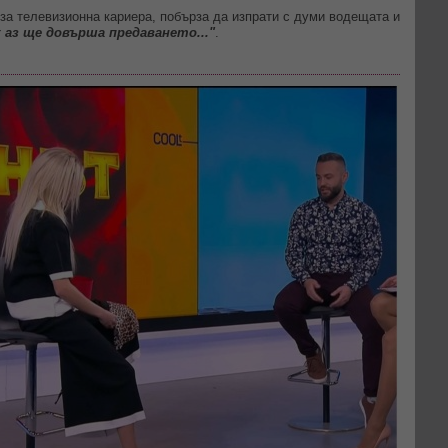
 за телевизионна кариера, побърза да изпрати с думи водещата и
 аз ще довърша предаването..."
.