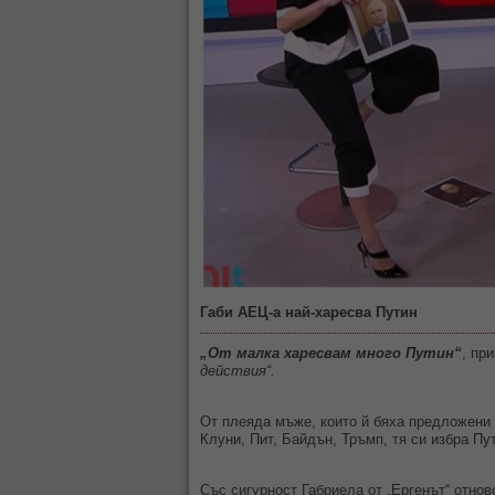
Габи АЕЦ-а най-харесва Путин
„От малка харесвам много Путин“
, пр
действия“.
От плеяда мъже, които й бяха предложени 
Клуни, Пит, Байдън, Тръмп, тя си избра Пут
Със сигурност Габриела от „Ергенът“ отнов