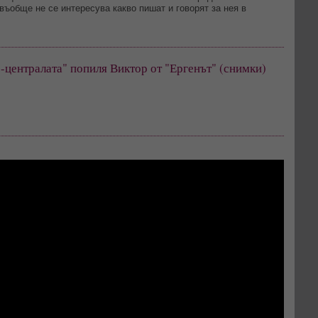
 въобще не се интересува какво пишат и говорят за нея в
-централата" попиля Виктор от "Ергенът" (снимки)