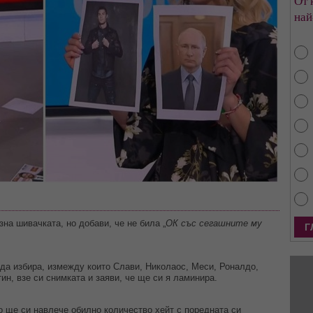
От 
най
изна шивачката, но добави, че не била „
ОК със сегашните му
да избира, измежду които Слави, Николаос, Меси, Роналдо,
ин, взе си снимката и заяви, че ще си я ламинира.
о ще си навлече обилно количество хейт с поредната си