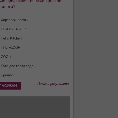
кое предаване сте разочаровани
-много?
Харесвам всички!
КОЙ ДА ЗНАЕ?
Hell's Kitchen
THE FLOOR
COOLt
Като две капки вода
Ергенът
Покажи резултати