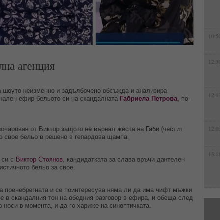
10:5
лна агенция
12:3
на шоуто неизменно и задълбочено обсъжда и анализира
12:1
онален ефир бельото си на скандалната
Габриела Петрова
, по-
12:0
зочарован от Виктор защото не върнал жеста на Габи (честит
но свое бельо в решено в гепардова щампа.
13:1
 си с
Виктор Стоянов
, кандидатката за слава връчи дантелен
истичното бельо за свое.
а пренебрегната и се поинтересува няма ли да има чифт мъжки
зе в скандалния тон на обедния разговор в ефира, и обеща след
о носи в момента, и да го хариже на синоптичката.