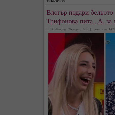
Влогър подари бельото
Трифонова пита „А, за 
LifeOnline.bg | 26 март, 16:25 | прочетена: 142