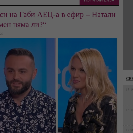
ПОПИТАЙ ЕЛЗА
 си на Габи АЕЦ-а в ефир – Натали
мен няма ли?“
84
СВ
15:1
13:1
12:5