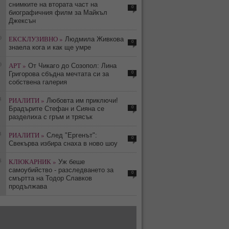
снимките на втората част на
0
биографичния филм за Майкъл
Джексън
0
ЕКСКЛУЗИВНО »
Людмила Живкова
0
знаела кога и как ще умре
0
АРТ »
От Чикаго до Созопол: Лина
0
Григорова сбъдна мечтата си за
собствена галерия
3
РИАЛИТИ »
Любовта им приключи!
0
Брадърите Стефан и Сияна се
разделиха с гръм и трясък
3
РИАЛИТИ »
След "Ергенът":
0
Свекърва избира снаха в ново шоу
8
КЛЮКАРНИК »
Уж беше
самоубийство - разследването за
0
смъртта на Тодор Славков
продължава