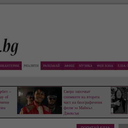
ИКАНТЕРИИ
РИАЛИТИ
РАЗЦЪКАЙ
АФИШ
МУЗИКА
ФЕН ЗОНА
ЕЛЗА 
рбит –
Скоро започват
ay of
снимките на втората
омени
част на биографичния
она
филм за Майкъл
Джексън