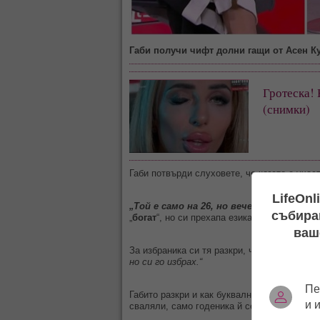
Габи получи чифт долни гащи от Асен Ку
Гротеска! 
(снимки)
Габи потвърди слуховете, че когато е учас
LifeOnl
„Той е само на 26, но вече е много б….
“
събиран
„
богат
“, но си прехапа езика и замълча.
ваш
За избраника си тя разкри, че има
погреба
но си го избрах.“
Пе
Габито разкри и как буквално му се е слож
и 
сваляли, само годеника й седял насреща, 