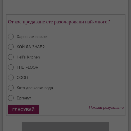
От кое предаване сте разочаровани най-много?
Харесвам всички!
КОЙ ДА ЗНАЕ?
Hell's Kitchen
THE FLOOR
COOLt
Като две капки вода
Ергенът
Покажи резултати