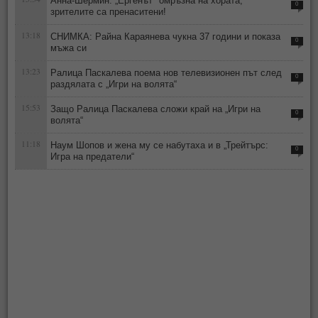
Анна-Шермин: „Ергенът" омръзна на хората,
0
зрителите са пренаситени!
13:18
СНИМКА: Райна Караянева чукна 37 години и показа
0
мъжа си
13:23
Ралица Паскалева поема нов телевизионен път след
0
раздялата с „Игри на волята“
15:53
Защо Ралица Паскалева сложи край на „Игри на
0
волята“
11:18
Наум Шопов и жена му се набутаха и в „Трейтърс:
0
Игра на предатели“