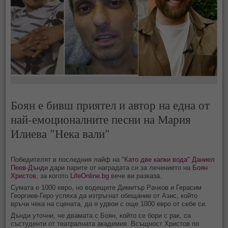
Боян е бивш приятел и автор на една от
най-емоционалните песни на Мария
Илиева "Нека вали"
Победителят в последния лайф на "
Като две капки вода
"
Даниел
Пеев-Дънди
дари парите от наградата си за лечението на
Боян
Христов
, за когото
LifeOnline.bg
вече ви разказа.
Сумата е 1000 евро, но водещите Димитър Рачков и Герасим
Георгиев-Геро успяха да изтръгнат обещание от Азис, който
връчи чека на сцената, да я удвои с още 1000 евро от себе си.
Дънди уточни, че двамата с Боян, който се бори с рак, са
състуденти от театралната академия. Всъщност Христов по