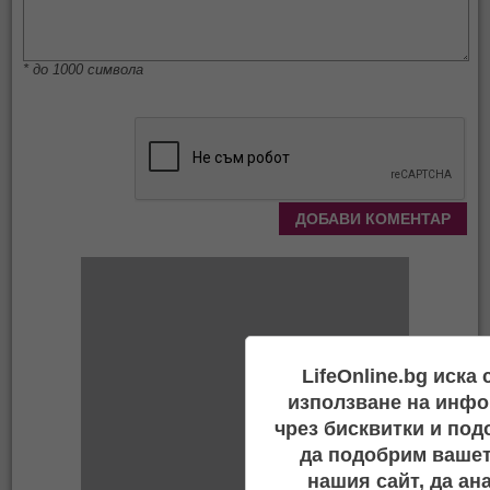
* до 1000 символа
LifeOnline.bg иска
използване на инфо
чрез бисквитки и под
да подобрим вашет
нашия сайт, да ан