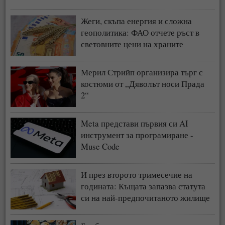
Жеги, скъпа енергия и сложна
геополитика: ФАО отчете ръст в
световните цени на храните
Мерил Стрийп организира търг с
костюми от „Дяволът носи Прада
2“
Meta представи първия си AI
инструмент за програмиране -
Muse Code
И през второто тримесечие на
годината: Къщата запазва статута
си на най-предпочитаното жилище
у нас