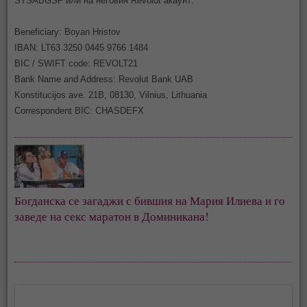
STSABGSF или на неговия Revolut акаунт:
Beneficiary: Boyan Hristov
IBAN: LT63 3250 0445 9766 1484
BIC / SWIFT code: REVOLT21
Bank Name and Address: Revolut Bank UAB
Konstitucijos ave. 21B, 08130, Vilnius, Lithuania
Correspondent BIC: CHASDEFX
Богданска се загаджи с бившия на Мария Илиева и го 
заведе на секс маратон в Доминикана!