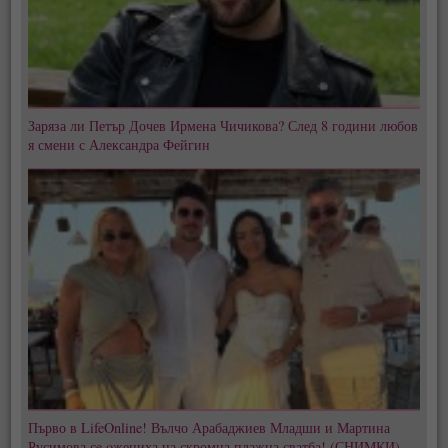
Заряза ли Петър Дочев Ирмена Чичикова? След 8 години любов
я смени с Александра Фейгин
Първо в LifeOnline! Вълчо Арабаджиев Младши и Мартина
Русимова сe oжениха на скромна плажна сватба! (СНИМКИ)