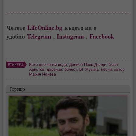
Четете
LifeOnline.bg
където ви е
удобно
Telegram
,
Instagram
,
Facebook
Като две капки вода
,
Даниел Пеев-Дънди
,
Боян
ЕТИКЕТИ
Христов
,
дарение
,
болест
,
БГ Музика
,
песни
,
автор
,
Мария Илиева
Горещо