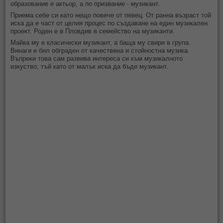
образование е актьор, а по призвание - музикант.
Приема себе си като нещо повече от певец. От ранна възраст той
иска да е част от целия процес по създаване на един музикален
проект. Роден е в Пловдив в семейство на музиканти.
Майка му е класически музикант, а баща му свири в група.
Винаги е бил обграден от качествена и стойностна музика.
Въпреки това сам развива интереса си към музикалното
изкуство, тъй като от малък иска да бъде музикант.