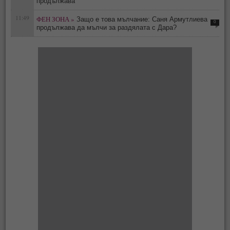
продължава
11:49
ФЕН ЗОНА »
Защо е това мълчание: Саня Армутлиева
0
продължава да мълчи за раздялата с Дара?