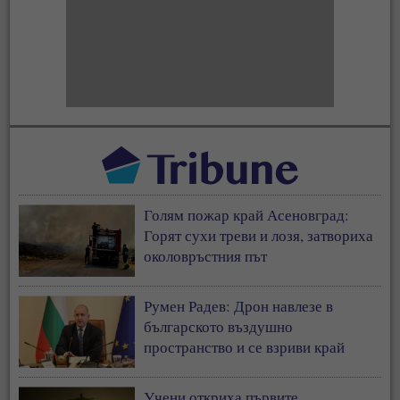
Голям пожар край Асеновград:
Горят сухи треви и лозя, затвориха
околовръстния път
Румен Радев: Дрон навлезе в
българското въздушно
пространство и се взриви край
границата с Румъния
Учени откриха първите