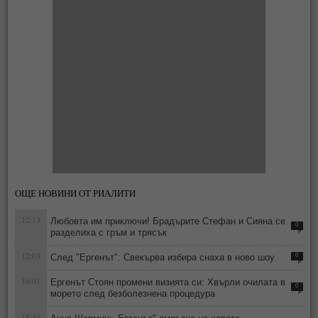
ОЩЕ НОВИНИ ОТ РИАЛИТИ
12:13
Любовта им приключи! Брадърите Стефан и Сияна се
0
разделиха с гръм и трясък
12:03
След "Ергенът": Свекърва избира снаха в ново шоу
0
16:01
Ергенът Стоян промени визията си: Хвърли очилата в
0
морето след безболезнена процедура
15:34