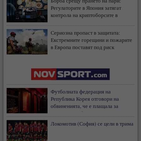
Борба срещу прането на пари:
Регулаторите в Япония затягат
контрола на криптоборсите в
страната
Сериозна пропаст в защитата:
Екстремните горещини и пожарите
в Европа поставят под риск
застрахователния модел
Футболната федерация на
Република Корея отговори на
обвиненията, че е плащала за
сексуални забавления на съдии
Локомотив (София) се цели в трима