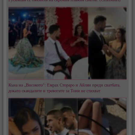
Къна на „Високото": Емрах Стораро и Айлян преди сватбата,
докато скандалите и тревогите за Тони не стихват