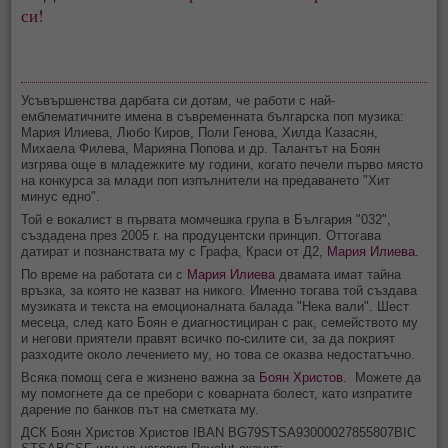
си!
Усъвършенства дарбата си дотам, че работи с най-
емблематичните имена в съвременната българска поп музика:
Мария Илиева, Любо Киров, Поли Генова, Хилда Казасян,
Михаела Филева, Марияна Попова и др. Талантът на Боян
изгрява още в младежките му години, когато печели първо място
на конкурса за млади поп изпълнители на предаването "Хит
минус едно".
Той е вокалист в първата момчешка група в България "032",
създадена през 2005 г. на продуцентски принцип. Оттогава
датират и познанствата му с Графа, Краси от Д2,
Мария Илиева
.
По време на работата си с
Мария Илиева
двамата имат тайна
връзка, за която не казват на никого. Именно тогава той създава
музиката и текста на емоционалната балада "Нека вали". Шест
месеца, след като Боян е диагностициран с рак, семейството му
и негови приятели правят всичко по-силите си, за да покрият
разходите около лечението му, но това се оказва недостатъчно.
Всяка помощ сега е жизнено важна за
Боян Христов
. Можете да
му помогнете да се пребори с коварната болест, като изпратите
дарение по банков път на сметката му.
ДСК Боян Христов Христов IBAN BG79STSA93000027855807BIC