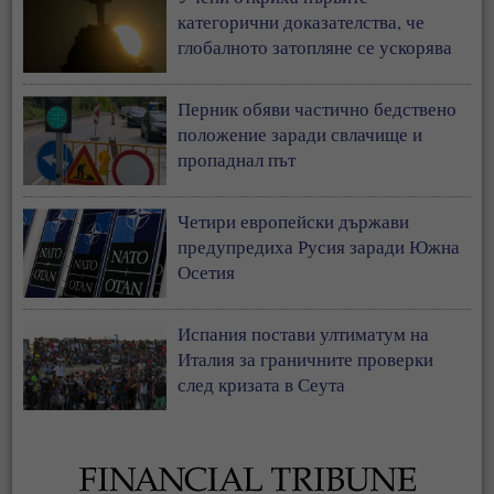
категорични доказателства, че
глобалното затопляне се ускорява
Перник обяви частично бедствено
положение заради свлачище и
пропаднал път
Четири европейски държави
предупредиха Русия заради Южна
Осетия
Испания постави ултиматум на
Италия за граничните проверки
след кризата в Сеута