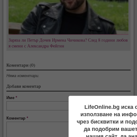
Заряза ли Петър Дочев Ирмена Чичикова? След 8 години любов
я смени с Александра Фейгин
Коментари (0)
Няма коментари.
Добави коментар
Име
*
LifeOnline.bg иска
използване на инфо
Коментар
*
чрез бисквитки и под
да подобрим вашет
нашия сайт, да ан