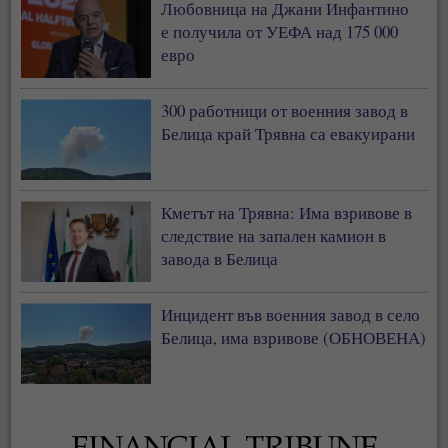
Любовница на Джани Инфантино
е получила от УЕФА над 175 000
евро
300 работници от военния завод в
Белица край Трявна са евакуирани
Кметът на Трявна: Има взривове в
следствие на запален камион в
завода в Белица
Инцидент във военния завод в село
Белица, има взривове (ОБНОВЕНА)