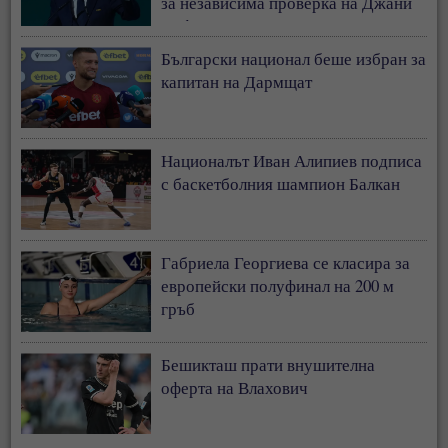
за независима проверка на Джани
Инфантино
Български национал беше избран за
капитан на Дармщат
Националът Иван Алипиев подписа
с баскетболния шампион Балкан
Габриела Георгиева се класира за
европейски полуфинал на 200 м
гръб
Бешикташ прати внушителна
оферта на Влахович