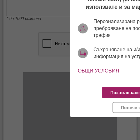
използвате и за ма
* до 1000 символа
Персонализирана р
преброяване на по
трафик
Съхраняване на и/и
информация на уст
ОБЩИ УСЛОВИЯ
Позволяване
Повече 