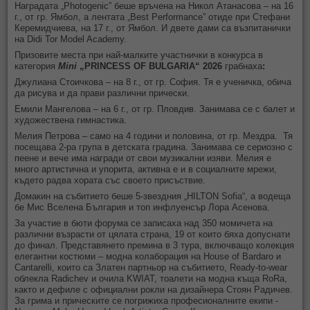
Наградата „Photogenic” беше връчена на Никол Атанасова – на 16
г., от гр. Ямбол, а лентата „Best Performance” отиде при Стефани
Керемидчиева, на 17 г., от Ямбол. И двете дами са възпитанички
на Didi Tor Model Academy.
Призовите места при най-малките участнички в конкурса в
категория
Mini
„PRINCESS OF BULGARIA“ 2026
грабнаха
:
Джулиана Стоичкова – на 8 г., от гр. София. Тя е ученичка, обича
да рисува и да прави различни прически.
Емили Мангелова – на 6 г., от гр. Пловдив. Занимава се с балет и
художествена гимнастика.
Мелия Петрова – само на 4 години и половина, от гр. Мездра. Тя
посещава 2-ра група в детската градина. Занимава се сериозно с
пеене и вече има награди от свои музикални изяви. Мелия е
много артистична и упорита, активна е и в социалните мрежи,
където радва хората със своето присъствие.
Домакин на събитието беше 5-звездния „HILTON Sofia“, а водеща
бе Мис Вселена България и топ инфлуенсър Лора Асенова.
За участие в бюти форума се записаха над 350 момичета на
различни възрасти от цялата страна, 19 от които бяха допуснати
до финал. Представянето премина в 3 тура, включващо колекция
елегантни костюми – модна колаборация на House of Bardaro и
Cantarelli, които са Златен партньор на събитието, Ready-to-wear
облекла Radichev и очила KWIAT, тоалети на модна къща RoRa,
както и дефиле с официални рокли на дизайнера Стоян Радичев.
За грима и прическите се погрижиха професионалните екипи -