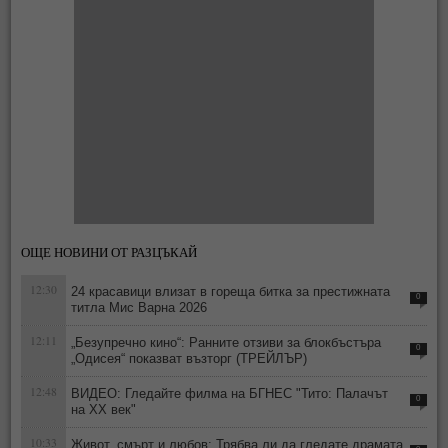
ОЩЕ НОВИНИ ОТ РАЗЦЪКАЙ
12:30
24 красавици влизат в гореща битка за престижната
0
титла Мис Варна 2026
12:11
„Безупречно кино“: Ранните отзиви за блокбъстъра
0
„Одисея“ показват възторг (ТРЕЙЛЪР)
12:48
ВИДЕО: Гледайте филма на БГНЕС "Тито: Палачът
0
на ХХ век"
10:33
Живот, смърт и любов: Трябва ли да гледате драмата