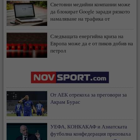
Световни медийни компании може
да блокират Google заради рязкото
намаляване на трафика от
търсачката и навлизането на ИИ
Следващата енергийна криза на
Европа може да е от пиков добив на
петрол
От АЕК отрекоха за преговори за
Акрам Бурас
УЕФА, КОНКАКАФ и Азиатската
футболна конфедерация призоваха