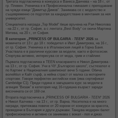
Третата подгласничка в конкурса е Ванеса Данчева – на 18 г., от
гр. Плевен. Ученичка е в Професионална гимназия с преподаване
на чужди езици “Димитър Димов”. Занимава се с моделство и
същевременно се подготвя за кандидатстване в мечтания за нея
университет.
Специалната награда „Top Model“ беше връчена на Рая Николова
- на 22 г., от гр. София, а с лентата „Best Body“ се окичи Мартина
Митева, на 20 г., от София.
В категория „PRINCESS OF BULGARIA
-
TEEN
“ 2026
за
момичета от 13 г. до 18 г. победител е Ивет Димитрова, на 16 г.,
от гр. София. Ученичка е в Италианския лицей в Горна Баня.
Участвала е в различни курсове за модели, както и фотосесии.
Спортува активно, интересува се от мода, грим и стайлинг.
Първата подгласничка в TEEN класирането е Никол Димитрова -
на 13 г., от гр. София. Учи в ЧУ „Българско школо“, състезател е
по Картинг в Националния шампионат вече 5 години. Обича
волейбол и Кайт сърф, а нейна страст от малка са моторните
спортове. Говори перфектен английски език (има сертификат
Cambridge C1). Преди година е завършила курс за модели в
агенция “Визаж” в категория над 16-годишна възраст заради
височината си от 169 см.
Втората подгласничка в „PRINCESS OF BULGARIA -
TEEN
“ 2026
е Никол Калчева – на 13 г., от гр. Варна. Носителка е на много
награди, притежава повече от 20 корони от конкурси за красота,
проведени в България и други държави. Танцува модерен балет
професионално и активно се занимава с вокал - поп и джаз.