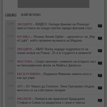
СВЕЖО
НАЙ-ЧЕТЕНО
12:46
ЗВЕЗДИТЕ »
ВИДЕО: Хиляди фенове на Роналдо
0
присъстваха на чужда сватба заради фалшив слух
15:19
МУЗИКА »
Почина Уилям Орбит – архитектът на „Ray
0
of Light“, който промени музиката на Мадона
13:14
ЗВЕЗДИТЕ »
A$AP Rocky издаде подробности за
0
новия албум на Риана: „Тя е в студиото в момента“
12:56
ФЕН ЗОНА »
Скоро започват снимките на втората част
0
на биографичния филм за Майкъл Джексън
10:50
ЕКСКЛУЗИВНО »
Людмила Живкова знаела кога и
0
как ще умре
12:30
АРТ »
От Чикаго до Созопол: Лина Григорова сбъдна
0
мечтата си за собствена галерия
12:13
РИАЛИТИ »
Любовта им приключи! Брадърите
0
Стефан и Сияна се разделиха с гръм и трясък