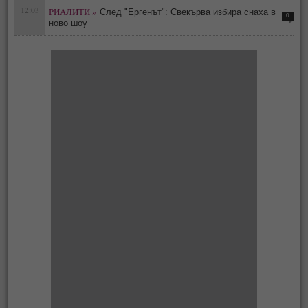
12:03
РИАЛИТИ »
След "Ергенът": Свекърва избира снаха в
0
ново шоу