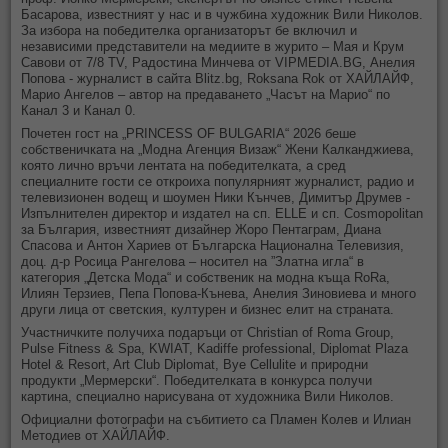
Басарова, известният у нас и в чужбина художник Вили Николов.
За избора на победителка организаторът бе включил и
независими представители на медиите в журито – Мая и Крум
Савови от 7/8 TV, Радостина Минчева от VIPMEDIA.BG, Анелия
Попова - журналист в сайта Blitz.bg, Roksana Rok от ХАЙЛАЙФ,
Марио Ангелов – автор на предаването „Часът на Марио“ по
Канал 3 и Канал 0.
Почетен гост на „PRINCESS OF BULGARIA“ 2026 беше
собственичката на „Модна Агенция Визаж“ Жени Калканджиева,
която лично връчи лентата на победителката, а сред
специалните гости се откроиха популярният журналист, радио и
телевизионен водещ и шоумен Ники Кънчев, Димитър Друмев -
Изпълнителен директор и издател на сп. ELLE и сп. Cosmopolitan
за България, известният дизайнер Жоро Пентаграм, Диана
Спасова и Антон Хариев от Българска Национална Телевизия,
доц. д-р Росица Рангелова – носител на ”Златна игла“ в
категория „Детска Мода“ и собственик на модна къща RoRa,
Илиян Терзиев, Пепа Попова-Кънева, Анелия Зиновиева и много
други лица от светския, културен и бизнес елит на страната.
Участничките получиха подаръци от Christian of Roma Group,
Pulse Fitness & Spa, KWIAT, Kadiffe professional, Diplomat Plaza
Hotel & Resort, Art Club Diplomat, Bye Cellulite и природни
продукти „Мермерски“. Победителката в конкурса получи
картина, специално нарисувана от художника Вили Николов.
Официални фотографи на събитието са Пламен Колев и Илиан
Методиев от ХАЙЛАЙФ.