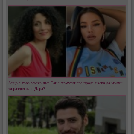
Защо е това мълчание: Саня Армутлиева продължава да мълчи
за раздялата с Дара?