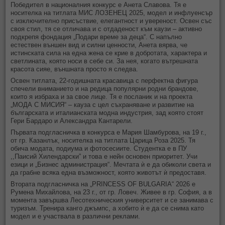
Победител в националния конкурс е Анета Славова. Тя е
носителка на титлата МИС ЛОЗЕНЕЦ 2025, модел и инфлуенсър
с изключително присъствие, елегантност и увереност. Освен със
своя стил, тя се отличава и с отдаденост към каузи – активно
подкрепя фондация „Подари време за деца“. С напълно
естествен външен вид и силни ценности, Анета вярва, че
истинската сила на една жена се крие в добротата, характера и
светлината, която носи в себе си. За нея, когато вътрешната
красота сияе, външната просто я следва.
Освен титлата, 22-годишната красавица с перфектна фигура
спечели вниманието и на редица популярни родни брандове,
които я избраха и за свое лице. Тя е посланик и на проекта
„МОДА С МИСИЯ“ – кауза с цел съхраняване и развитие на
българската и италианската модна индустрия, зад която стоят
Гери Бардаро и Александра Кантарели.
Първата подгласничка в конкурса е Мария Шамбурова, на 19 г.,
от гр. Казанлък, носителка на титлата Царица Роза 2025. Тя
обича модата, подиума и фотосесиите. Студентка е в ПУ
,,Паисий Хилендарски” и това е нейн основен приоритет. Учи
езици и „Бизнес администрация“. Мечтата ѝ е да обиколи света и
да грабне всяка една възможност, която животът ѝ предоставя.
Втората подгласничка на „PRINCESS OF BULGARIA“ 2026 е
Румена Михайлова, на 23 г., от гр. Ловеч. Живее в гр. София, а в
момента завършва Лесотехническия университет и се занимава с
туризъм. Тренира канго джъмпс, а хобито ѝ е да се снима като
модел и е участвала в различни реклами.