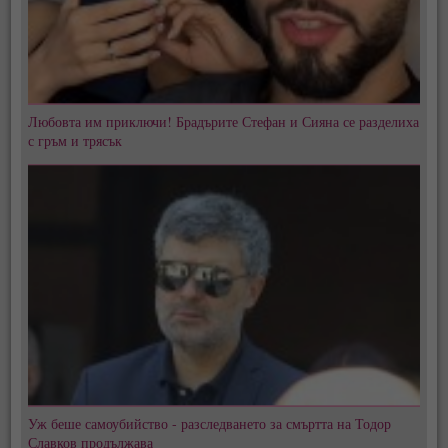
Любовта им приключи! Брадърите Стефан и Сияна се разделиха
с гръм и трясък
Уж беше самоубийство - разследването за смъртта на Тодор
Славков продължава