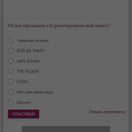
От кое предаване сте разочаровани най-много?
Харесвам всички!
КОЙ ДА ЗНАЕ?
Hell's Kitchen
THE FLOOR
COOLt
Като две капки вода
Ергенът
Покажи резултати