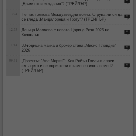
0
„Брилянтни създания“? (ТРЕЙЛЪР)
13:24
Не чак толкова Междузвездни войни: Струва ли си да
0
се гледа „Мандалореца и Грогу“? (ТРЕЙЛЪР)
12:53
Деница Малчева е новата Царица Роза 2026 на
0
Казанлък
11:14
33-годишна майка и брокер стана „Мисис Пловдив“
0
2026
09:31
„Проектът "Аве Мария"“: Как Райън Гослинг спаси
слънцето и се сприятели с каменен извънземен?
0
(ТРЕЙЛЪР)