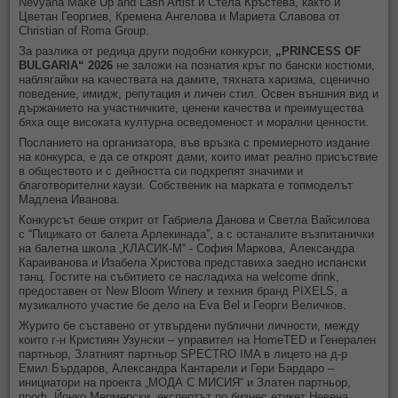
Nevyana Make Up and Lash Artist и Стела Кръстева, както и
Цветан Георгиев, Кремена Ангелова и Мариета Славова от
Christian of Roma Group.
За разлика от редица други подобни конкурси,
„PRINCESS OF
BULGARIA“ 2026
не заложи на познатия кръг по бански костюми,
наблягайки на качествата на дамите, тяхната харизма, сценично
поведение, имидж, репутация и личен стил. Освен външния вид и
държанието на участничките, ценени качества и преимущества
бяха още високата културна осведоменост и морални ценности.
Посланието на организатора, във връзка с премиерното издание
на конкурса, е да се откроят дами, които имат реално присъствие
в обществото и с дейността си подкрепят значими и
благотворителни каузи. Собственик на марката е топмоделът
Мадлена Иванова.
Конкурсът беше открит от Габриела Данова и Светла Вайсилова
с “Пицикато от балета Арлекинада”, а с останалите възпитанички
на балетна школа „КЛАСИК-М“ - София Маркова, Александра
Караиванова и Изабела Христова представиха заедно испански
танц. Гостите на събитието се насладиха на welcome drink,
предоставен от New Bloom Winery и техния бранд PIXELS, а
музикалното участие бе дело на Eva Bel и Георги Величков.
Журито бе съставено от утвърдени публични личности, между
които г-н Кристиян Узунски – управител на HomeTED и Генерален
партньор, Златният партньор SPECTRO IMA в лицето на д-р
Емил Бърдаров, Александра Кантарели и Гери Бардаро –
инициатори на проекта „МОДА С МИСИЯ“ и Златен партньор,
проф. Йонко Мермерски, експертът по бизнес етикет Невена