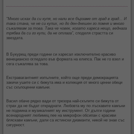
"Много исках да си купя, но нали все бързаме от град в град... И
така стана, че не си купих, но до ден-днешен го помня и много
съжалявам за това. Така че човек, когато хареса нещо, веднага
трябва да си го купи, да не отлага”,
споделя страстта си
звездата.
В Букурещ преди години си харесал изключително красиво
венецианско огледало във формата на елипса. Пак не го взел и
сега съжалява за това.
Екстравагантният изпълните, който още преди демокрацията
закичи ушите си с бижута има и колекция от много ценни обеци
със скъпоценни камъни.
Васил обаче рядко вади от трезора най-скъпите си бижута от
страх да не бъдат откраднати. Любовта му по лъскавите камъни
не подмина и музикалният му инструмент. От дълги години
всенародният любимец пее на микрофон обсипан с красиви
бляскави камъни, дали са истински диаманти, никой не знае със
сигурност.