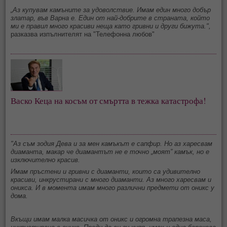
„Аз купувам камъните за удоволствие. Имам един много добър
златар, във Варна е. Един от най-добрите в страната, който
ми е правил много красиви неща като гривни и други бижута.",
разказва изпълнителят на "Телефонна любов"
Васко Кеца на косъм от смъртта в тежка катастрофа!
"Аз съм зодия Дева и за мен камъкът е сапфир. Но аз харесвам
диаманта, макар че диамантът не е точно „моят”
камък, но е
изключително красив.
Имам пръстени и гривни с диаманти, които са удивително
красиви, инкрустирани с много диаманти. Аз много харесвам и
оникса. И в момента имам много различни предмети от оникс у
дома.
Вкъщи имам малка масичка от оникс и огромна трапезна маса,