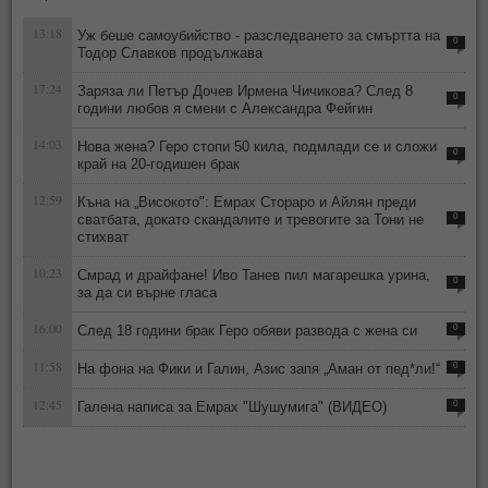
13:18
Уж беше самоубийство - разследването за смъртта на
0
Тодор Славков продължава
17:24
Заряза ли Петър Дочев Ирмена Чичикова? След 8
0
години любов я смени с Александра Фейгин
14:03
Нова жена? Геро стопи 50 кила, подмлади се и сложи
0
край на 20-годишен брак
12:59
Къна на „Високото": Емрах Стораро и Айлян преди
сватбата, докато скандалите и тревогите за Тони не
0
стихват
10:23
Смрад и драйфане! Иво Танев пил магарешка урина,
0
за да си върне гласа
16:00
След 18 години брак Геро обяви развода с жена си
0
11:58
На фона на Фики и Галин, Азис запя „Аман от пед*ли!“
0
12:45
Галена написа за Емрах "Шушумига" (ВИДЕО)
0