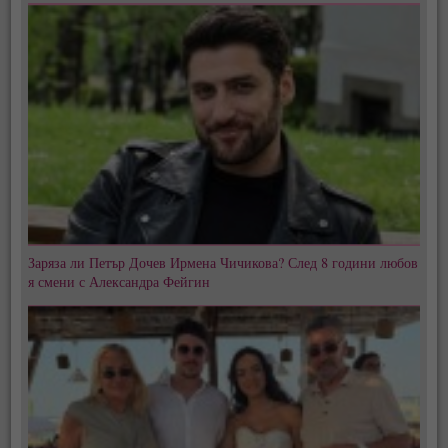
Заряза ли Петър Дочев Ирмена Чичикова? След 8 години любов
я смени с Александра Фейгин