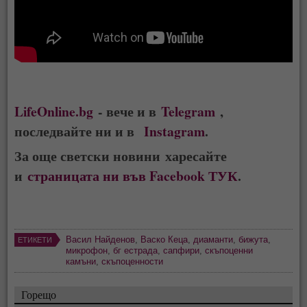
LifeOnline.bg
- вече и в
Telegram
,
последвайте ни и в
Instagram
.
За още светски новини харесайте
и
страницата ни във Facebook ТУК
.
Васил Найденов
,
Васко Кеца
,
диаманти
,
бижута
,
ЕТИКЕТИ
микрофон
,
бг естрада
,
сапфири
,
скъпоценни
камъни
,
скъпоценности
Горещо