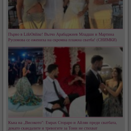
Първо в LifeOnline! Вълчо Арабаджиев Младши и Мартина
Русимова сe oжениха на скромна плажна сватба! (СНИМКИ)
Къна на „Високото": Емрах Стораро и Айлян преди сватбата,
докато скандалите и тревогите за Тони не стихват