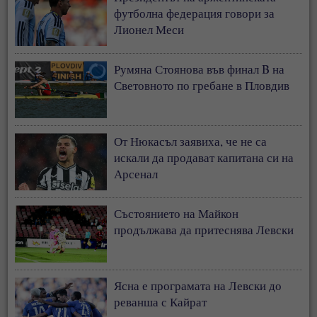
футболна федерация говори за
Лионел Меси
Румяна Стоянова във финал B на
Световното по гребане в Пловдив
От Нюкасъл заявиха, че не са
искали да продават капитана си на
Арсенал
Състоянието на Майкон
продължава да притеснява Левски
Ясна е програмата на Левски до
реванша с Кайрат