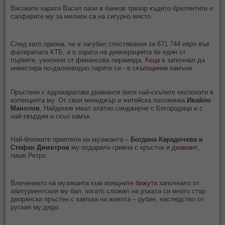
Високите карати Васил пази в банков трезор където брилянтите и
сапфирите му за милион са на сигурно място.
След като призна, че е загубил спестявания за 671 744 евро във
фалиралата КТБ, а в зората на демокрацията бе един от
първите, ужилени от финансова пирамида,
Кеца
е започнал да
инвестира по-далновидно парите си - в
скъпоценни
камъни.
Пръстени с едрокаратови диаманти били най-скъпите експонати в
колекцията му. От своя мениджър и житейска половинка
Ивайло
Манолов
, Найденов имал златно синджирче с Богородица и с
най-твърдия и скъп камък.
Най-близките приятели на музиканта –
Богдана Карадочева и
Стефан Димитров
му подарили гривна с кръстче и
диамант
,
пише Ретро.
Влечението на музиканта към изящните
бижута
започнало от
абитуриентския му бал, когато сложил на ръката си много стар
дворянски пръстен с камъка на живота – рубин, наследство от
руския му дядо.