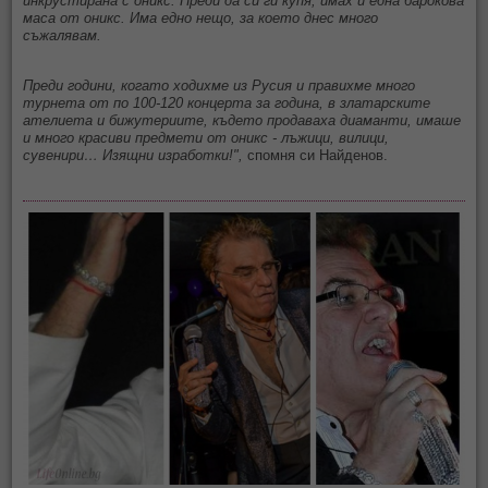
инкрустирана с оникс. Преди да си ги купя, имах и една барокова
маса от оникс. Има едно нещо, за което днес много
съжалявам.
Преди години, когато ходихме из Русия и правихме много
турнета от по 100-120 концерта за година, в златарските
ателиета и бижутериите, където продаваха диаманти, имаше
и много красиви предмети от оникс - лъжици, вилици,
сувенири… Изящни изработки!",
спомня си Найденов.