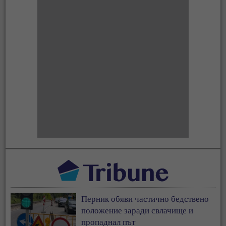
Перник обяви частично бедствено
положение заради свлачище и
пропаднал път