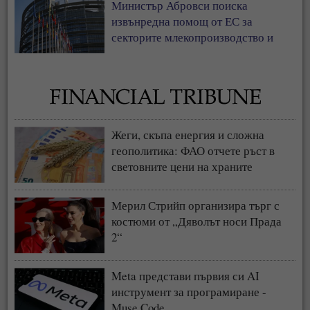
Министър Абровси поиска
извънредна помощ от ЕС за
секторите млекопроизводство и
свиневъдство
Жеги, скъпа енергия и сложна
геополитика: ФАО отчете ръст в
световните цени на храните
Мерил Стрийп организира търг с
костюми от „Дяволът носи Прада
2“
Meta представи първия си AI
инструмент за програмиране -
Muse Code