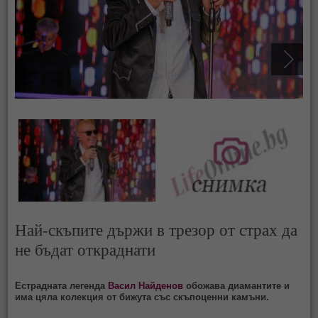
Най-скъпите държи в трезор от страх да
не бъдат откраднати
Естрадната легенда
Васил Найденов
обожава диамантите и
има цяла колекция от бижута със скъпоценни камъни.