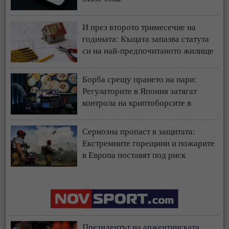
И през второто тримесечие на
годината: Къщата запазва статута
си на най-предпочитаното жилище
у нас
Борба срещу прането на пари:
Регулаторите в Япония затягат
контрола на криптоборсите в
страната
Сериозна пропаст в защитата:
Екстремните горещини и пожарите
в Европа поставят под риск
застрахователния модел
Президентът на аржентинската