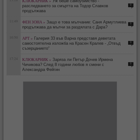
КЛЮКАРНИК »
Уж беше самоубийство -
0
разследването за смъртта на Тодор Славков
продължава
11:49
ФЕН ЗОНА »
Защо е това мълчание: Саня Армутлиева
0
продължава да мълчи за раздялата с Дара?
10:50
АРТ »
Галерия 33 във Варна представя деветата
0
самостоятелна изложба на Красен Кралев - „Отвъд
съзерцанието“
17:24
КЛЮКАРНИК »
Заряза ли Петър Дочев Ирмена
0
Чичикова? След 8 години любов я смени с
Александра Фейгин