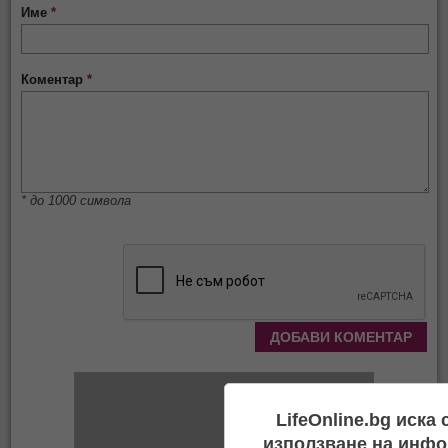
Име
*
Коментар
*
* до 1000 символа
LifeOnline.bg иска
използване на инфо