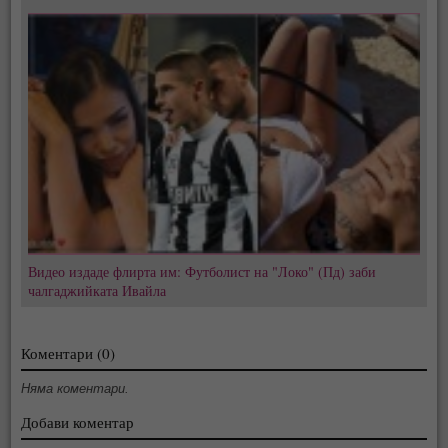
Видео издаде флирта им: Футболист на "Локо" (Пд) заби
чалгаджийката Ивайла
Коментари (0)
Няма коментари.
Добави коментар