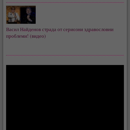
Васил Найденов страда от сериозни здравословни 
проблеми! (видео)