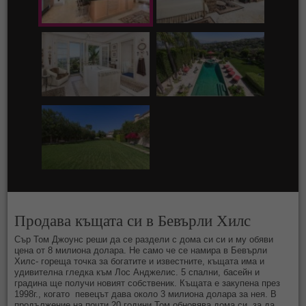
Продава къщата си в Бевърли Хилс
Сър Том Джоунс реши да се раздели с дома си си и му обяви
цена от 8 милиона долара. Не само че се намира в Бевърли
Хилс- гореща точка за богатите и известните, къщата има и
удивителна гледка към Лос Анджелис. 5 спални, басейн и
градина ще получи новият собственик. Къщата е закупена през
1998г., когато певецът дава около 3 милиона долара за нея. В
продължение на почти 20 години Том обновява дома си, за да