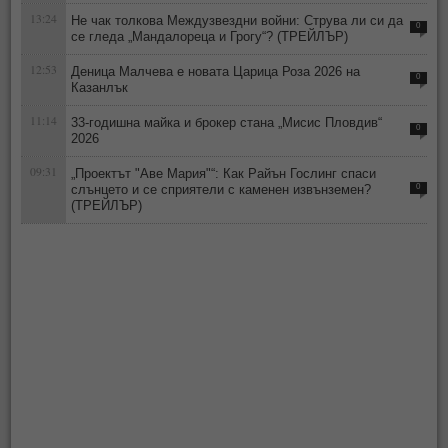
13:24
Не чак толкова Междузвездни войни: Струва ли си да
0
се гледа „Мандалореца и Грогу“? (ТРЕЙЛЪР)
12:53
Деница Малчева е новата Царица Роза 2026 на
0
Казанлък
11:14
33-годишна майка и брокер стана „Мисис Пловдив“
0
2026
09:31
„Проектът "Аве Мария"“: Как Райън Гослинг спаси
слънцето и се сприятели с каменен извънземен?
0
(ТРЕЙЛЪР)