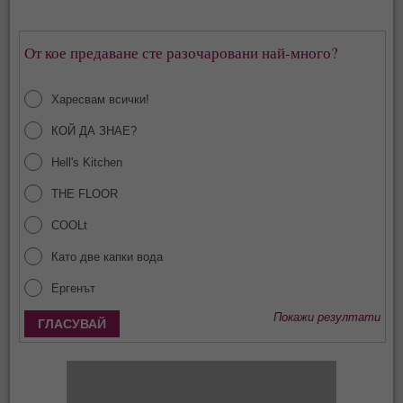
От кое предаване сте разочаровани най-много?
Харесвам всички!
КОЙ ДА ЗНАЕ?
Hell's Kitchen
THE FLOOR
COOLt
Като две капки вода
Ергенът
Покажи резултати