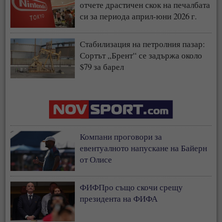
отчете драстичен скок на печалбата
си за периода април-юни 2026 г.
Стабилизация на петролния пазар:
Сортът „Брент“ се задържа около
$79 за барел
Компани проговори за
евентуалното напускане на Байерн
от Олисе
ФИФПро също скочи срещу
президента на ФИФА