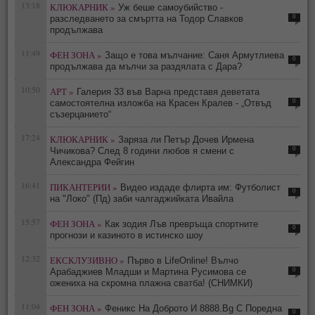
13:18
КЛЮКАРНИК »
Уж беше самоубийство -
0
разследването за смъртта на Тодор Славков
продължава
11:49
ФЕН ЗОНА »
Защо е това мълчание: Саня Армутлиева
0
продължава да мълчи за раздялата с Дара?
10:50
АРТ »
Галерия 33 във Варна представя деветата
0
самостоятелна изложба на Красен Кралев - „Отвъд
съзерцанието“
17:24
КЛЮКАРНИК »
Заряза ли Петър Дочев Ирмена
0
Чичикова? След 8 години любов я смени с
Александра Фейгин
16:41
ПИКАНТЕРИИ »
Видео издаде флирта им: Футболист
0
на "Локо" (Пд) заби чалгаджийката Ивайла
15:57
ФЕН ЗОНА »
Как зодия Лъв превръща спортните
0
прогнози и казиното в истинско шоу
12:32
ЕКСКЛУЗИВНО »
Първо в LifeOnline! Вълчо
0
Арабаджиев Младши и Мартина Русимова сe
oжениха на скромна плажна сватба! (СНИМКИ)
11:04
ФЕН ЗОНА »
Феникс На Доброто И 8888.Bg С Поредна
0