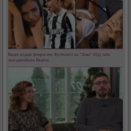
Видео издаде флирта им: Футболист на "Локо" (Пд) заби
чалгаджийката Ивайла