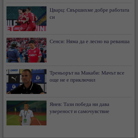
Цварц: Свършихме добре работата
си
Сенси: Няма да е лесно на реванша
Треньорът на Макаби: Мачът все
още не е приключил
Янев: Тази победа ни дава
увереност и самочувствие