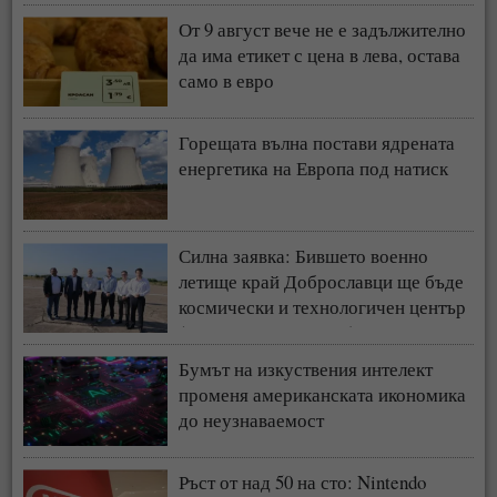
От 9 август вече не е задължително
да има етикет с цена в лева, остава
само в евро
Горещата вълна постави ядрената
енергетика на Европа под натиск
Силна заявка: Бившето военно
летище край Доброславци ще бъде
космически и технологичен център
(СНИМКИ + ВИДЕО)
Бумът на изкуствения интелект
променя американската икономика
до неузнаваемост
Ръст от над 50 на сто: Nintendo