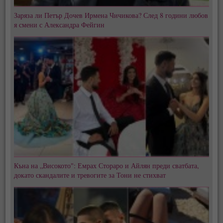
Заряза ли Петър Дочев Ирмена Чичикова? След 8 години любов
я смени с Александра Фейгин
Къна на „Високото": Емрах Стораро и Айлян преди сватбата,
докато скандалите и тревогите за Тони не стихват