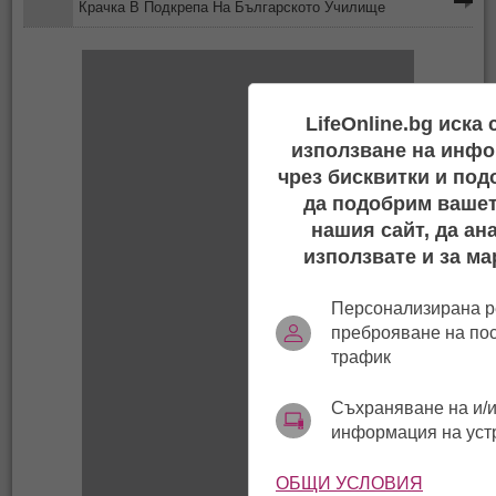
Крачка В Подкрепа На Българското Училище
LifeOnline.bg иска
използване на инфо
чрез бисквитки и под
да подобрим вашет
нашия сайт, да ан
използвате и за ма
Персонализирана р
преброяване на по
трафик
Съхраняване на и/и
информация на уст
ОБЩИ УСЛОВИЯ