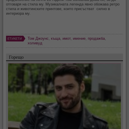
отговаря на стила му. Музикалната легенда явно обожава ретро
стила и животинските принтове, които присъстват силно в
интериора му.
Том Джоунс
,
къща
,
имот
,
имение
,
продажба
,
ЕТИКЕТИ
холивуд
Горещо