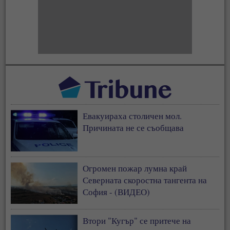
Евакуираха столичен мол.
Причината не се съобщава
Огромен пожар лумна край
Северната скоростна тангента на
София - (ВИДЕО)
Втори "Кугър" се притече на