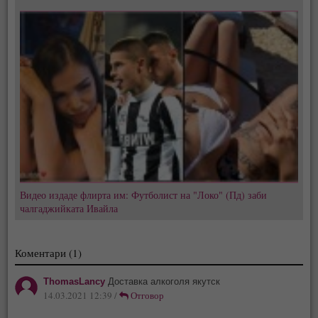
Видео издаде флирта им: Футболист на "Локо" (Пд) заби
чалгаджийката Ивайла
Коментари (1)
ThomasLancy
Доставка алкоголя якутск
14.03.2021 12:39 /
Отговор