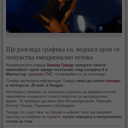
Ще разгледа графика си, веднага щом се
почувства емоционално готова
Американската певица
Ариана Гранде
прекрати своето
европейско турне заради експлозия след концерта й в
Манчестър
,
разказва TMZ
, позовавайки се на източници.
Според наличната информация, Гранде
няма да изнесе
концерт
в четвъртък, 25 май, в Лондон
.
Източникът заявява, че певицата е решила да прекрати всички
европейски концерти от своята обиколка за неопределено
време. Тя трябваше да мине през Великобритания, Франция,
Белгия, Полша, Германия и Швейцария.
Твърди се също така, че Гранде и нейният екип ще направят
преглед на графика на
турнето
,
когато певицата е емоционално
готова за това
.