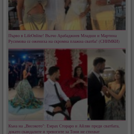
Първо в LifeOnline! Вълчо Арабаджиев Младши и Мартина
Русимова сe oжениха на скромна плажна сватба! (СНИМКИ)
Къна на „Високото": Емрах Стораро и Айлян преди сватбата,
докато скандалите и тревогите за Тони не стихват