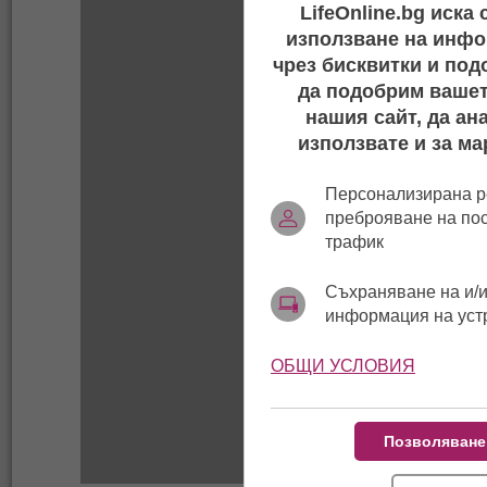
LifeOnline.bg иска
използване на инфо
чрез бисквитки и под
да подобрим вашет
нашия сайт, да ан
използвате и за ма
Персонализирана р
преброяване на по
трафик
Съхраняване на и/и
информация на уст
ОБЩИ УСЛОВИЯ
Позволяване