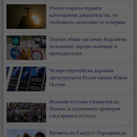
Учени откриха първите
категорични доказателства, че
глобалното затопляне се ускорява
Перник обяви частично бедствено
положение заради свлачище и
пропаднал път
Четири европейски държави
предупредиха Русия заради Южна
Осетия
Испания постави ултиматум на
Италия за граничните проверки
след кризата в Сеута
Времето на 8 август: Горещини до