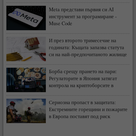
Meta представи първия си AI
инструмент за програмиране -
Muse Code
И през второто тримесечие на
годината: Къщата запазва статута
си на най-предпочитаното жилище
у нас
Борба срещу прането на пари:
Регулаторите в Япония затягат
контрола на криптоборсите в
страната
Сериозна пропаст в защитата:
Екстремните горещини и пожарите
в Европа поставят под риск
застрахователния модел