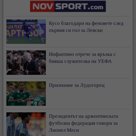
Кусо благодари на феновете след
първия си гол за Левски
Инфантино отрече за връзка с
бивша служителка на УЕФА
Признание за Лудогорец
Президентът на аржентинската
футболна федерация говори за
Лионел Меси