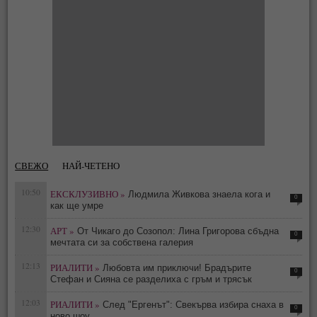
СВЕЖО
НАЙ-ЧЕТЕНО
10:50
ЕКСКЛУЗИВНО »
Людмила Живкова знаела кога и
0
как ще умре
12:30
АРТ »
От Чикаго до Созопол: Лина Григорова сбъдна
0
мечтата си за собствена галерия
12:13
РИАЛИТИ »
Любовта им приключи! Брадърите
0
Стефан и Сияна се разделиха с гръм и трясък
12:03
РИАЛИТИ »
След "Ергенът": Свекърва избира снаха в
0
ново шоу