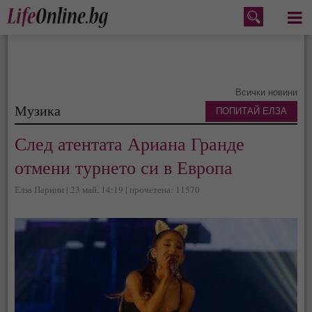
Меню
Всички новини
Музика
ПОПИТАЙ ЕЛЗА
След атентата Ариана Гранде
отмени турнето си в Европа
Елза Парини | 23 май, 14:19 | прочетена: 11570