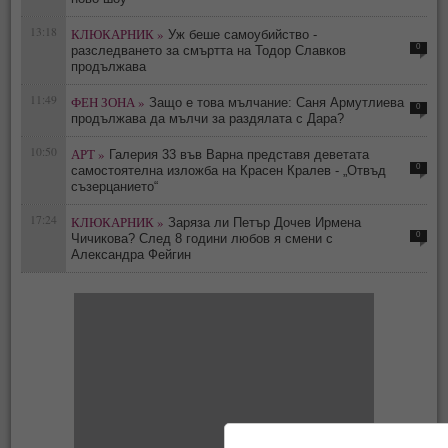
13:18
КЛЮКАРНИК »
Уж беше самоубийство -
0
разследването за смъртта на Тодор Славков
продължава
11:49
ФЕН ЗОНА »
Защо е това мълчание: Саня Армутлиева
0
продължава да мълчи за раздялата с Дара?
10:50
АРТ »
Галерия 33 във Варна представя деветата
0
самостоятелна изложба на Красен Кралев - „Отвъд
съзерцанието“
17:24
КЛЮКАРНИК »
Заряза ли Петър Дочев Ирмена
0
Чичикова? След 8 години любов я смени с
Александра Фейгин