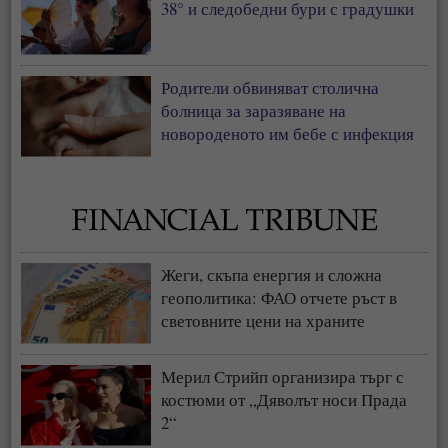
38° и следобедни бури с градушки
Родители обвиняват столична
болница за заразяване на
новороденото им бебе с инфекция
Жеги, скъпа енергия и сложна
геополитика: ФАО отчете ръст в
световните цени на храните
Мерил Стрийп организира търг с
костюми от „Дяволът носи Прада
2“