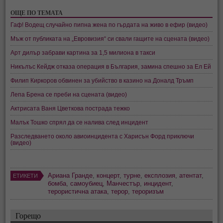
ОЩЕ ПО ТЕМАТА
Гаф! Водещ случайно пипна жена по гърдата на живо в ефир (видео)
Мъж от публиката на „Евровизия“ си свали гащите на сцената (видео)
Арт дилър забрави картина за 1,5 милиона в такси
Никълъс Кейдж отказа операция в България, замина спешно за Ел Ей
Филип Киркоров обвинен за убийство в казино на Доналд Тръмп
Лепа Брена се преби на сцената (видео)
Актрисата Ваня Цветкова пострада тежко
Малък Тошко спрял да се налива след инцидент
Разследването около авиоинцидента с Харисън Форд приключи
(видео)
Ариана Гранде
,
концерт
,
турне
,
експлозия
,
атентат
,
ЕТИКЕТИ
бомба
,
самоубиец
,
Манчестър
,
инцидент
,
терористична атака
,
терор
,
тероризъм
Горещо