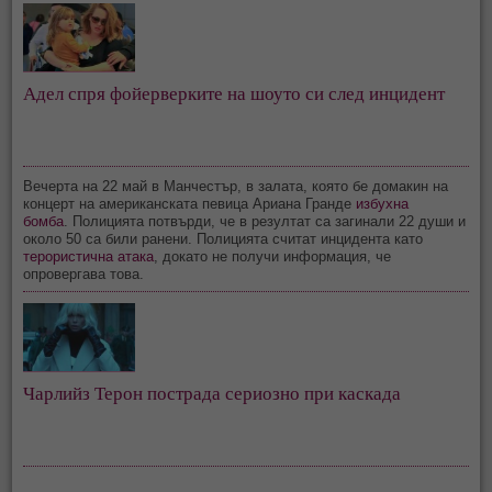
Адел спря фойерверките на шоуто си след инцидент
Вечерта на 22 май в Манчестър, в залата, която бе домакин на
концерт на американската певица Ариана Гранде
избухна
бомба
. Полицията потвърди, че в резултат са загинали 22 души и
около 50 са били ранени. Полицията считат инцидента като
терористична атака
, докато не получи информация, че
опровергава това.
Чарлийз Терон пострада сериозно при каскада