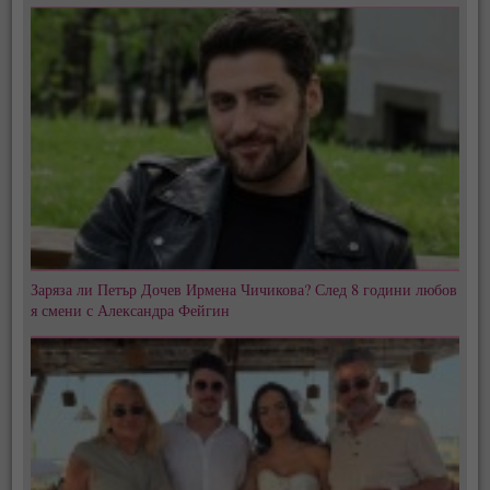
Заряза ли Петър Дочев Ирмена Чичикова? След 8 години любов
я смени с Александра Фейгин