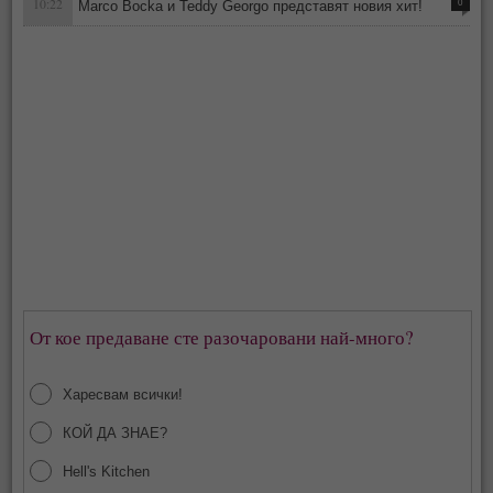
10:22
Marco Bocka и Teddy Georgo представят новия хит!
0
От кое предаване сте разочаровани най-много?
Харесвам всички!
КОЙ ДА ЗНАЕ?
Hell's Kitchen