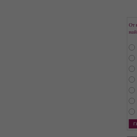
От 
най