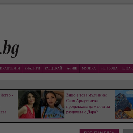
ИКАНТЕРИИ
РИАЛИТИ
РАЗЦЪКАЙ
АФИШ
МУЗИКА
ФЕН ЗОНА
ЕЛЗА 
йство -
Защо е това мълчание:
Саня Армутлиева
р
продължава да мълчи за
жава
раздялата с Дара?