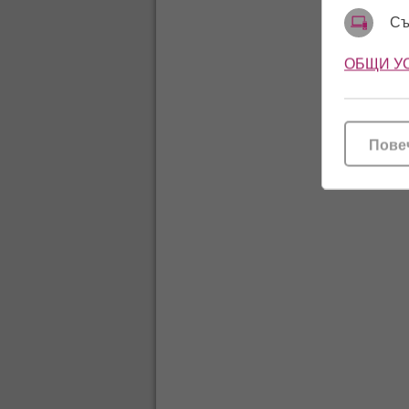
Съ
ОБЩИ У
Пове