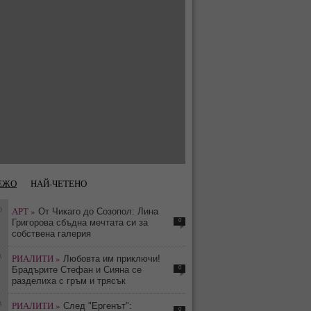
ЕЖО
НАЙ-ЧЕТЕНО
0
АРТ »
От Чикаго до Созопол: Лина
0
Григорова сбъдна мечтата си за
собствена галерия
3
РИАЛИТИ »
Любовта им приключи!
0
Брадърите Стефан и Сияна се
разделиха с гръм и трясък
3
РИАЛИТИ »
След "Ергенът":
0