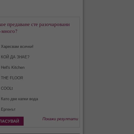
кое предаване сте разочаровани
-много?
Харесвам всички!
КОЙ ДА ЗНАЕ?
Hell's Kitchen
THE FLOOR
COOLt
Като две капки вода
Ергенът
Покажи резултати