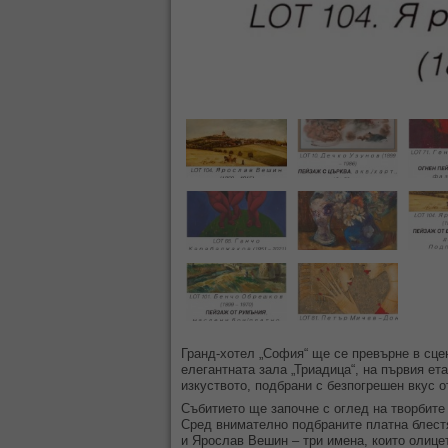
Гранд-хотел „София“ ще се превърне в сцен
елегантната зала „Триадица“, на първия ет
изкуството, подбрани с безпогрешен вкус о
Събитието ще започне с оглед на творбите в
Сред внимателно подбраните платна блест
и Ярослав Вешин – три имена, които олице