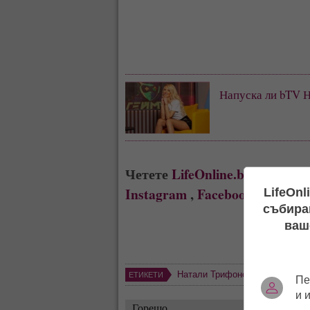
Напуска ли bTV 
Четете
LifeOnline.bg
където в
Instagram
,
Facebook
LifeOnl
събиран
ваш
Натали Трифонова
,
бебе
,
брем
ЕТИКЕТИ
Пе
и 
Горещо