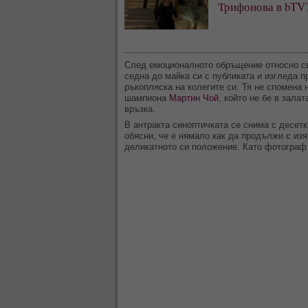
Трифонова в bTV
След емоционалното обръщение относно с
седна до майка си с публиката и изгледа 
ръкопляска на колегите си. Тя не спомена 
шампиона
Мартин Чой
, който не бе в зала
връзка.
В антракта синоптичката се снима с десет
обясни, че е нямало как да продължи с изя
деликатното си положение. Като фотограф 