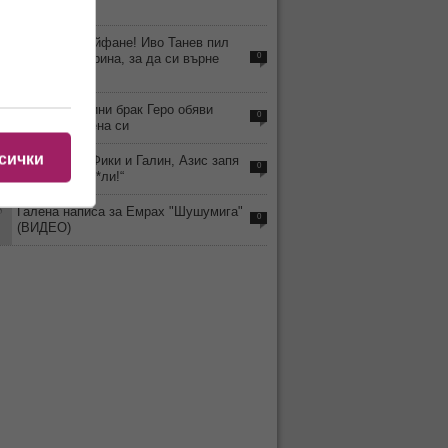
стихват
3
Смрад и драйфане! Иво Танев пил
магарешка урина, за да си върне
0
гласа
0
След 18 години брак Геро обяви
0
развода с жена си
сички
8
На фона на Фики и Галин, Азис запя
0
„Аман от пед*ли!“
5
Галена написа за Емрах "Шушумига"
0
(ВИДЕО)