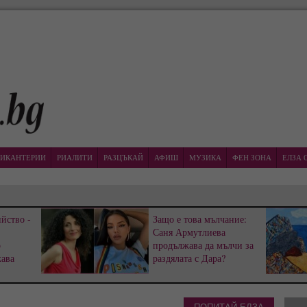
ИКАНТЕРИИ
РИАЛИТИ
РАЗЦЪКАЙ
АФИШ
МУЗИКА
ФЕН ЗОНА
ЕЛЗА 
йство -
Защо е това мълчание:
Саня Армутлиева
р
продължава да мълчи за
жава
раздялата с Дара?