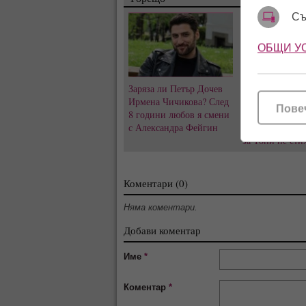
Съ
ОБЩИ У
Заряза ли Петър Дочев
Къна на „Висок
Ирмена Чичикова? След
Емрах Стораро
Пове
8 години любов я смени
преди сватбата
с Александра Фейгин
скандалите и т
за Тони не сти
Коментари (0)
Няма коментари.
Добави коментар
Име
*
Коментар
*