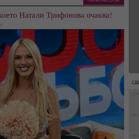
ПОПИТАЙ ЕЛЗА
 което Натали Трифонова очаква!
20
СВ
12:3
12:1
12:0