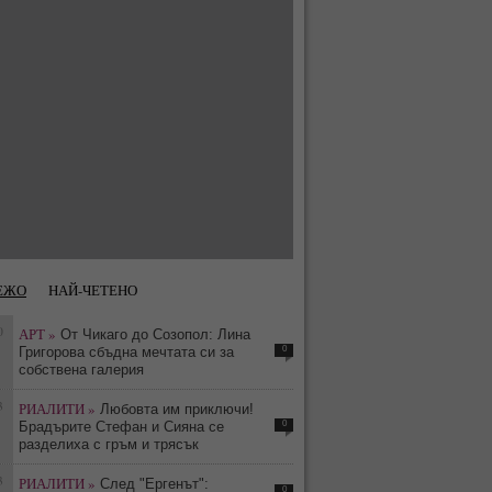
ЕЖО
НАЙ-ЧЕТЕНО
0
АРТ »
От Чикаго до Созопол: Лина
0
Григорова сбъдна мечтата си за
собствена галерия
3
РИАЛИТИ »
Любовта им приключи!
0
Брадърите Стефан и Сияна се
разделиха с гръм и трясък
3
РИАЛИТИ »
След "Ергенът":
0