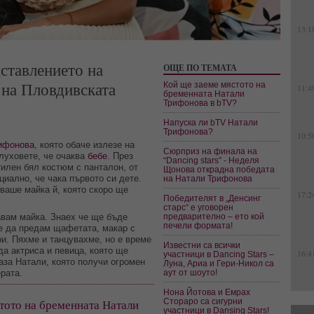
13:1
ставлението на
ОЩЕ ПО ТЕМАТА
на Пловдивската
Кой ще заеме мястото на
11:4
бременната Натали
Трифонова в bTV?
Напуска ли bTV Натали
Трифонова?
10:5
ифонова
, която обаче излезе на
Сюрприз на финала на
слуховете, че очаква
бебе
. През
“Dancing stars” - Неделя
стилен бял костюм с панталон, от
Щонова открадна победата
иално, че чака първото си дете.
на Натали Трифонова
хваше майка й, която скоро ще
17:2
Победителят в „Денсинг
старс“ е уговорен
авам майка. Знаех че ще бъде
предварително – ето кой
печели формата!
ме да предам щафетата, макар с
и. Пяхме и танцувахме, но е време
Известни са всички
да актриса и певица, която ще
16:4
участници в Dancing Stars –
аза Натали, която получи огромен
Луна, Ариа и Гери-Никол са
рата.
аут от шоуто!
Нона Йотова и Емрах
тото на бременната Натали
Стораро са сигурни
участници в Dansing Stars!