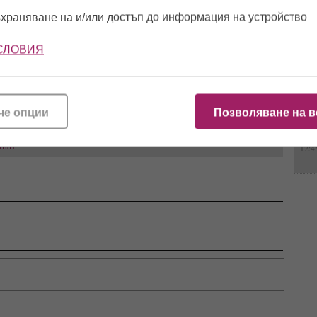
храняване на и/или достъп до информация на устройство
10:2
СЛОВИЯ
16:0
ото":
Видео издаде флирта
Нова жена? Геро стопи
 и Айлян
им: Футболист на
50 кила, подмлади се и
че опции
Позволяване на в
11:5
, докато
"Локо" (Пд) заби
сложи край на 20-
ревогите
чалгаджийката Ивайла
годишен брак
хват
12:4