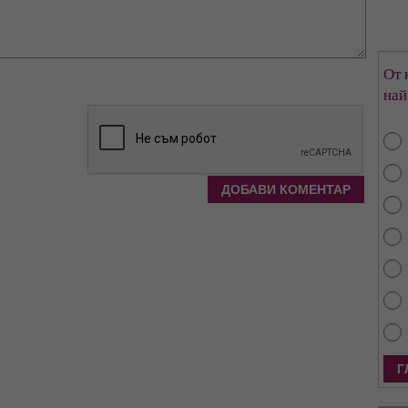
От 
най