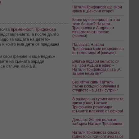
?
Натали Трифонова ще вири
крака в „Денсинг старс”!
Какво му е специалното на
този бански? Натали
Трифонова и Андреа го
воята
бременност
,
Трифонова
изтъркаха от носене...
представлението, а после дълго
(снимки)
нищо за бащата на детето-
та и който има дете от предишна
Палавата Натали
Трифонова крие пиърсинг на
интимно място! (снимки)
ки свои фенове и още веднъж
вите на сцената заради
Влогър подари бельото си
на Габи АЕЦ-а в ефир –
се отличи майка й.
Натали Трифонова пита „А,
за мен няма ли?“
Без капка свян! Натали
лъсна оскъдно облечена в
студиото на „Тази сутрин“
В разгара на туристическата
криза у нас, Натали
Трифонова рекламира
гръцките плажове от ефира!
Дежа вю: Женен политик
забърса Натали Трифонова
Натали Трифонова скъса с
гаджето си! Синоптичката се