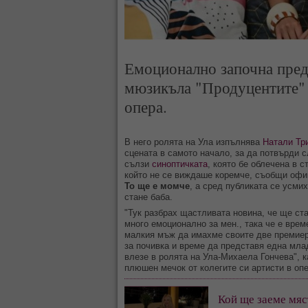
Емоционално започна пред
мюзикъла "Продуцентите" 
опера.
В него ролята на Ула изпълнява
Натали Тр
сцената в самото начало, за да потвърди 
сълзи
синоптичката
, която бе облечена в 
който не се виждаше коремче, съобщи офиц
То ще е момче
, а сред публиката се усми
стане баба.
"Тук разбрах щастливата новина, че ще ст
много емоционално за мен., така че е вре
малкия мъж да имахме своите две премиер
за почивка и време да представя една мла
влезе в ролята на Ула-Михаела Гончева", к
плюшен мечок от колегите си артисти в опе
Кой ще заеме мяс