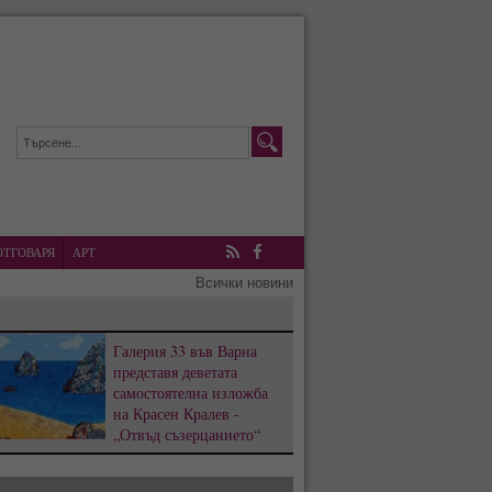
ОТГОВАРЯ
АРТ
RSS
Facebook
Всички новини
Галерия 33 във Варна
представя деветата
самостоятелна изложба
на Красен Кралев -
„Отвъд съзерцанието“