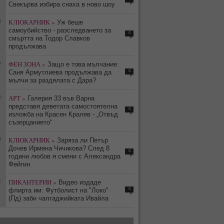
Свекърва избира снаха в ново шоу
8
КЛЮКАРНИК »
Уж беше
самоубийство - разследването за
0
смъртта на Тодор Славков
продължава
9
ФЕН ЗОНА »
Защо е това мълчание:
0
Саня Армутлиева продължава да
мълчи за раздялата с Дара?
0
АРТ »
Галерия 33 във Варна
представя деветата самостоятелна
0
изложба на Красен Кралев - „Отвъд
съзерцанието“
4
КЛЮКАРНИК »
Заряза ли Петър
Дочев Ирмена Чичикова? След 8
0
години любов я смени с Александра
Фейгин
1
ПИКАНТЕРИИ »
Видео издаде
0
флирта им: Футболист на "Локо"
(Пд) заби чалгаджийката Ивайла