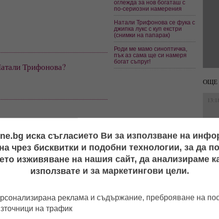
оглежда за нов богаташ с
по-сериозни намерения
Натали Трифонова се фука с
джипка лукс с куп екстри
(снимки на папарак)
Роди ме мамо синоптичка,
пък аз сама ще си намеря
богат съпруг!
Натали Трифонова?
ОЩЕ
13:1
и е удобно
Telegram
,
17:2
ine.bg иска съгласието Ви за използване на инф
а чрез бисквитки и подобни технологии, за да 
ето изживяване на нашия сайт, да анализираме ка
14:0
използвате и за маркетингови цели.
енност
,
Мартин Чой
,
синоптичка
рсонализирана реклама и съдържание, преброяване на п
12:5
източници на трафик