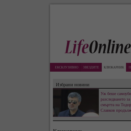
ЕКСКЛУЗИВНО
ЗВЕЗДИТЕ
КЛЮКАРНИК
П
Избрани новини
Уж беше самоуби
разследването за
смъртта на Тодо
Славков продъл
Клюкарник