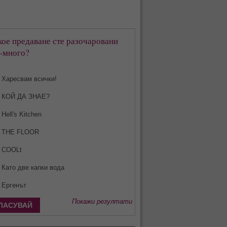
кое предаване сте разочаровани
-много?
Харесвам всички!
КОЙ ДА ЗНАЕ?
Hell's Kitchen
THE FLOOR
COOLt
Като две капки вода
Ергенът
Покажи резултати