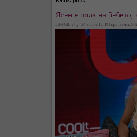
Ясен е пола на бебето,
LifeOnline.bg | 24 април, 12:40 | прочетена: 59