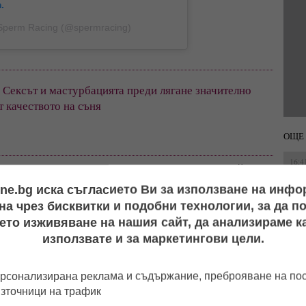
.
Sperm Racing (@spermracing)
 Сексът и мастурбацията преди лягане значително 
 качеството на съня
ОЩЕ 
16:4
ане, анализи и възможност за залагане на победителя. Както
ели са дали официално съгласие, а подборът на пробите е
ine.bg иска съгласието Ви за използване на инф
стандарти.
а чрез бисквитки и подобни технологии, за да 
Южна Калифорния отбелязва: "Да, необичайно е. Но ако това
14:0
здраве, за технологиите и за микробиологията, тогава сме
ето изживяване на нашия сайт, да анализираме ка
използвате и за маркетингови цели.
то на нова форма на научнопопулярно шоу – на границата между
16:4
рсонализирана реклама и съдържание, преброяване на п
източници на трафик
ият биохакер и милиардер Брайън Джонсън твърди, 
14:2