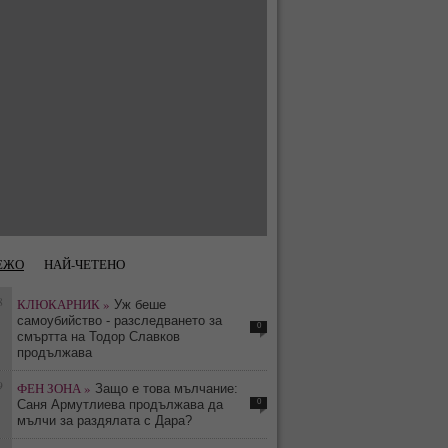
ЕЖО
НАЙ-ЧЕТЕНО
8
КЛЮКАРНИК »
Уж беше
самоубийство - разследването за
0
смъртта на Тодор Славков
продължава
9
ФЕН ЗОНА »
Защо е това мълчание:
0
Саня Армутлиева продължава да
мълчи за раздялата с Дара?