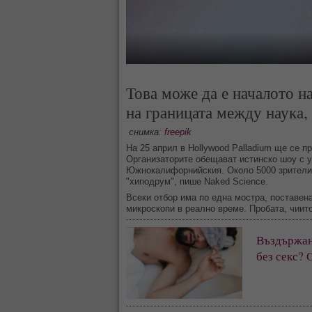
Това може да е началото 
на границата между наука,
снимка:
freepik
На 25 април в Hollywood Palladium ще се п
Организаторите обещават истинско шоу с у
Южнокалифорнийския. Около 5000 зрители
"хиподрум", пише Naked Science.
Всеки отбор има по една мостра, поставен
микроскопи в реално време. Пробата, чиито
Въздържани
без секс? 