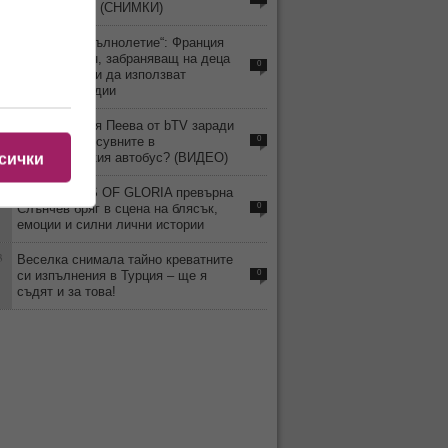
гимнастичка! (СНИМКИ)
4
„Дигитално пълнолетие“: Франция
приема закон, забраняващ на деца
0
под 15 години да използват
социални медии
9
Уволнили Рая Пеева от bTV заради
скандала и псувните в
0
междуградския автобус? (ВИДЕО)
сички
4
MISS TRANS OF GLORIA превърна
Слънчев бряг в сцена на блясък,
0
емоции и силни лични истории
3
Веселка снимала тайно креватните
си изпълнения в Турция – ще я
0
съдят и за това!