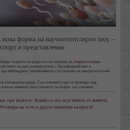
10:5
Снимка:
freepik
17:2
на нова форма на научнопопулярно шоу –
 спорт и представление
16:4
роведе първото по рода си състезание за
сперматозоиди
.
частието на два университета – Калифорнийския и
15:5
 ще наблюдават необичайното състезание на микроскопичния
а в специална среда. Състезанието ще се проведе под
 клетки изминат разстоянието по-бързо, ще спечели.
12:3
е при мъжете: Какви са последствията от живота 
Отговори на този и други пикантни въпроси!
11:0