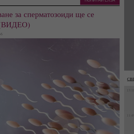
ПОПИТАЙ ЕЛЗА
ване за сперматозоиди ще се
 (ВИДЕО)
66
СВ
13:1
11:4