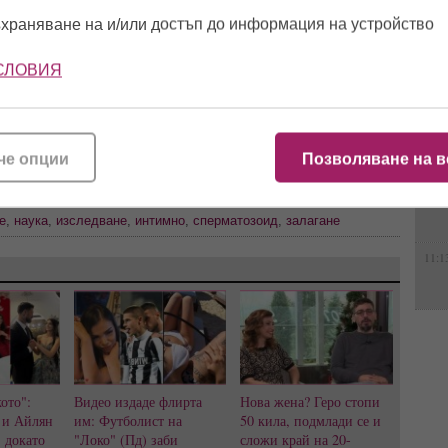
адил пениса си до 22 години (ВИДЕО)
храняване на и/или достъп до информация на устройство
11:5
СЛОВИЯ
и е удобно
Telegram
,
Instagram
,
Facebook
14:2
че опции
Позволяване на в
11:4
е
,
наука
,
изследване
,
интимно
,
сперматозоид
,
залагане
11:1
ото":
Видео издаде флирта
Нова жена? Геро стопи
 и Айлян
им: Футболист на
50 кила, подмлади се и
, докато
"Локо" (Пд) заби
сложи край на 20-