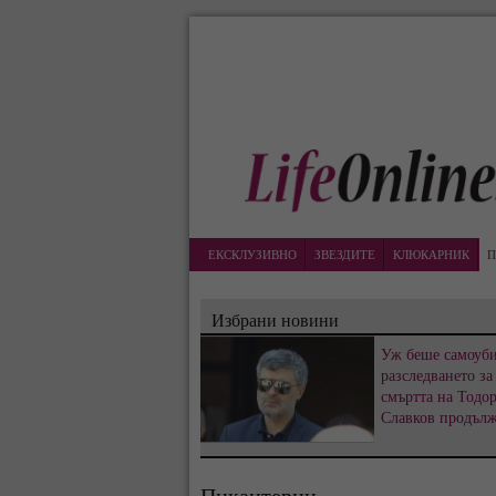
ЕКСКЛУЗИВНО
ЗВЕЗДИТЕ
КЛЮКАРНИК
П
Избрани новини
Уж беше самоуби
разследването за
смъртта на Тодо
Славков продъл
Пикантерии