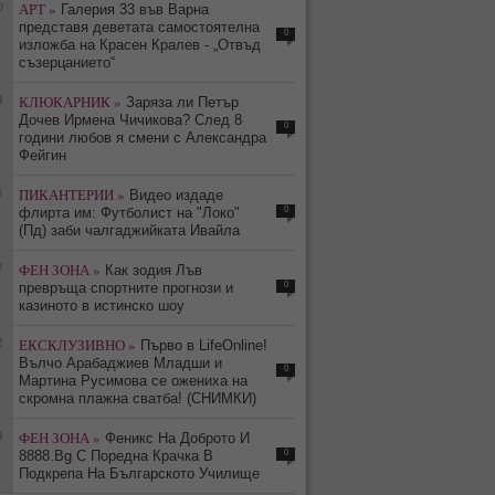
0
АРТ »
Галерия 33 във Варна
представя деветата самостоятелна
0
изложба на Красен Кралев - „Отвъд
съзерцанието“
4
КЛЮКАРНИК »
Заряза ли Петър
Дочев Ирмена Чичикова? След 8
0
години любов я смени с Александра
Фейгин
1
ПИКАНТЕРИИ »
Видео издаде
0
флирта им: Футболист на "Локо"
(Пд) заби чалгаджийката Ивайла
7
ФЕН ЗОНА »
Как зодия Лъв
0
превръща спортните прогнози и
казиното в истинско шоу
2
ЕКСКЛУЗИВНО »
Първо в LifeOnline!
Вълчо Арабаджиев Младши и
0
Мартина Русимова сe oжениха на
скромна плажна сватба! (СНИМКИ)
4
ФЕН ЗОНА »
Феникс На Доброто И
0
8888.Bg С Поредна Крачка В
Подкрепа На Българското Училище