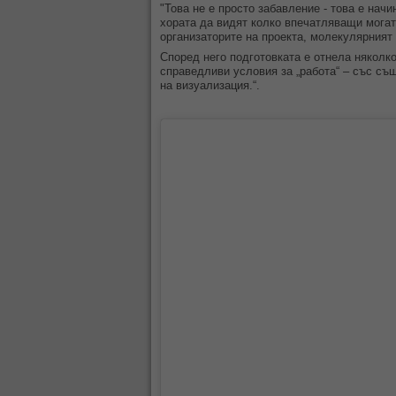
"Това не е просто забавление - това е нач
хората да видят колко впечатляващи могат
организаторите на проекта, молекулярният
Според него подготовката е отнела няколк
справедливи условия за „работа“ – със съ
на визуализация.“.