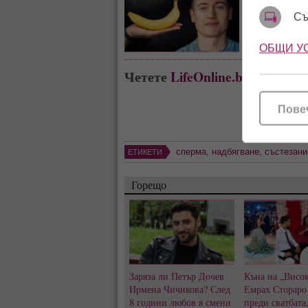
че е подмл
Съ
ОБЩИ У
Четете
LifeOnline.bg
където в
Пове
сперма
,
надбягване
,
състезани
ЕТИКЕТИ
Горещо
Заряза ли Петър Дочев
Къна на „Висок
Ирмена Чичикова? След
Емрах Стораро
8 години любов я смени
преди сватбата