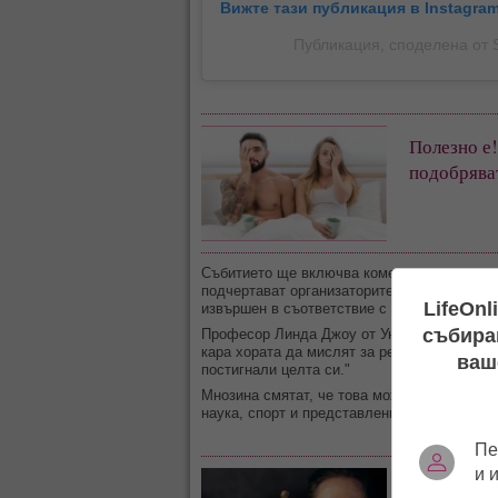
Вижте тази публикация в Instagram
Публикация, споделена от 
Полезно е!
подобряват
Събитието ще включва коментатори, излъчв
подчертават организаторите, всички дарит
LifeOnl
извършен в съответствие с всички етични 
събиран
Професор Линда Джоу от Университета на 
кара хората да мислят за репродуктивното 
ваш
постигнали целта си."
Мнозина смятат, че това може да е начало
наука, спорт и представление.
Пе
и 
47-годишн