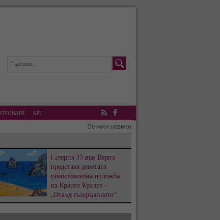
ОТГОВАРЯ
АРТ
RSS
Facebook
Всички новини
Галерия 33 във Варна
представя деветата
самостоятелна изложба
на Красен Кралев -
„Отвъд съзерцанието“