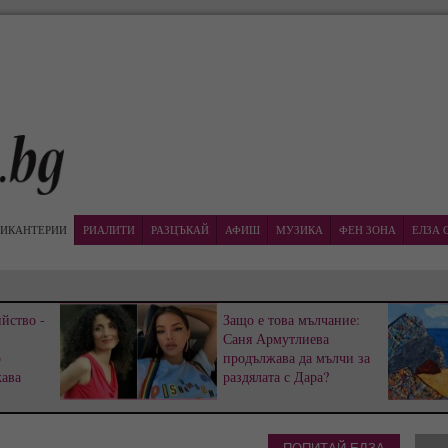
ИКАНТЕРИИ
РИАЛИТИ
РАЗЦЪКАЙ
АФИШ
МУЗИКА
ФЕН ЗОНА
ЕЛЗА 
йство -
Защо е това мълчание:
Саня Армутлиева
р
продължава да мълчи за
жава
раздялата с Дара?