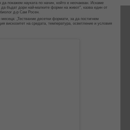
ин да покажем науката по начин, който е неочакван. Искаме
 да бъдат дори най-малките форми на живот", казва един от
 биолог д-р Сам Росен.
о месеца: „Тествахме десетки формати, за да постигнем
щия вискозитет на средата, температура, осветление и условия