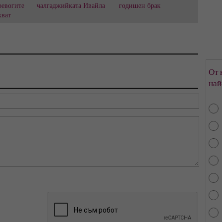
ревогите
чалгаджийката Ивайла
годишен брак
хват
От 
най