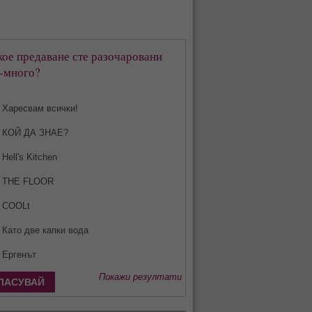
кое предаване сте разочаровани
-много?
Харесвам всички!
КОЙ ДА ЗНАЕ?
Hell's Kitchen
THE FLOOR
COOLt
Като две капки вода
Ергенът
Покажи резултати