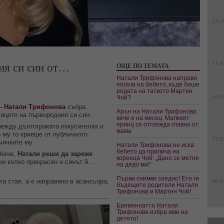
13:1
ия си син от…
11:4
ОЩЕ ПО ТЕМАТА
Натали Трифонова направи
погача на бебето, къде беше
родата на таткото Мартин
10:5
Чой?
 -
Натали Трифонова
събра
Арън на Натали Трифонова
ицето на първородния си син.
вече е на месец: Малкият
принц се отглежда главно от
между дългограката изкусителка и
мама
 му го криеше от публичното
17:2
чичките му.
Натали Трифонова не иска
бебето да прилича на
баче,
Натали
реши да зареже
корееца Чой: „Дано се метне
жи колко прекрасен е синът й…
на дядо ми!“
Първи снимки заедно! Ето ги
16:4
а стая, а е направено в асансьора,
бъдещите родители Натали
Трифонова и Мартин Чой!
Бременнатта Натали
Трифонова избра име на
детето!