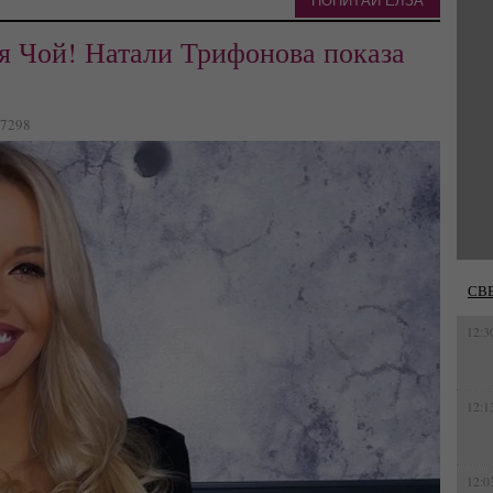
ПОПИТАЙ ЕЛЗА
я Чой! Натали Трифонова показа
 7298
СВ
12:3
12:1
12:0