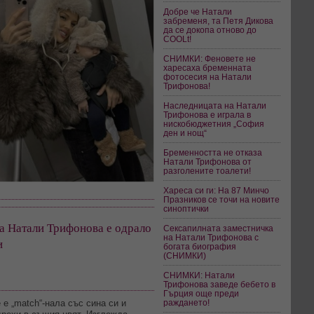
Добре че Натали
забременя, та Петя Дикова
да се докопа отново до
COOLt!
СНИМКИ: Феновете не
харесаха бременната
фотосесия на Натали
Трифонова!
Наследницата на Натали
Трифонова е играла в
нискобюджетния „София
ден и нощ“
Бременността не отказа
Натали Трифонова от
разголените тоалети!
Хареса си ги: На 87 Минчо
Празников се точи на новите
синоптички
а Натали Трифонова е одрало
Сексапилната заместничка
на Натали Трифонова с
и
богата биография
(СНИМКИ)
СНИМКИ: Натали
Трифонова заведе бебето в
Гърция още преди
раждането!
 е „match“-нала със сина си и