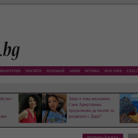
ИКАНТЕРИИ
РИАЛИТИ
РАЗЦЪКАЙ
АФИШ
МУЗИКА
ФЕН ЗОНА
ЕЛЗА 
йство -
Защо е това мълчание:
Саня Армутлиева
р
продължава да мълчи за
жава
раздялата с Дара?