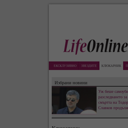
ЕКСКЛУЗИВНО
ЗВЕЗДИТЕ
КЛЮКАРНИК
П
Избрани новини
Уж беше самоуби
разследването за
смъртта на Тодо
Славков продъл
Клюкарник