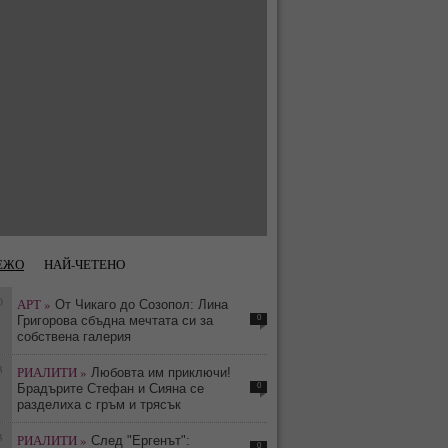
ЕЖО
НАЙ-ЧЕТЕНО
0
АРТ »
От Чикаго до Созопол: Лина
0
Григорова сбъдна мечтата си за
собствена галерия
3
РИАЛИТИ »
Любовта им приключи!
0
Брадърите Стефан и Сияна се
разделиха с гръм и трясък
3
РИАЛИТИ »
След "Ергенът":
0