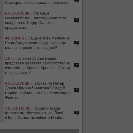
Свекърва избира снаха в ново шоу
8
КЛЮКАРНИК »
Уж беше
самоубийство - разследването за
0
смъртта на Тодор Славков
продължава
9
ФЕН ЗОНА »
Защо е това мълчание:
0
Саня Армутлиева продължава да
мълчи за раздялата с Дара?
0
АРТ »
Галерия 33 във Варна
представя деветата самостоятелна
0
изложба на Красен Кралев - „Отвъд
съзерцанието“
4
КЛЮКАРНИК »
Заряза ли Петър
Дочев Ирмена Чичикова? След 8
0
години любов я смени с Александра
Фейгин
1
ПИКАНТЕРИИ »
Видео издаде
0
флирта им: Футболист на "Локо"
(Пд) заби чалгаджийката Ивайла