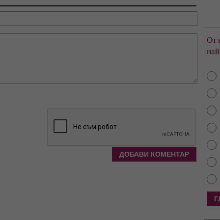
От 
най