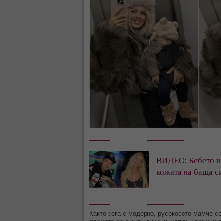
ВИДЕО: Бебето н
кожата на баща с
Както сега е модерно, русокосото мамче се