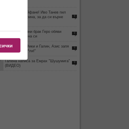
стихват
3
Смрад и драйфане! Иво Танев пил
магарешка урина, за да си върне
0
гласа
0
След 18 години брак Геро обяви
0
развода с жена си
сички
8
На фона на Фики и Галин, Азис запя
0
„Аман от пед*ли!“
5
Галена написа за Емрах "Шушумига"
0
(ВИДЕО)