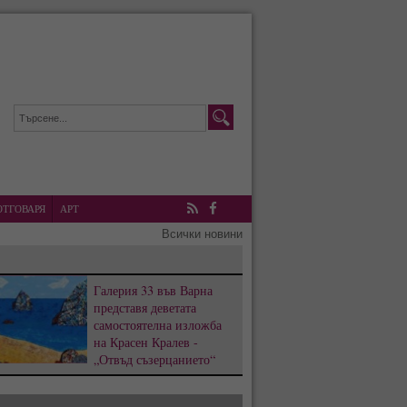
ОТГОВАРЯ
АРТ
RSS
Facebook
Всички новини
Галерия 33 във Варна
представя деветата
самостоятелна изложба
на Красен Кралев -
„Отвъд съзерцанието“