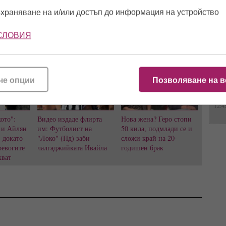
храняване на и/или достъп до информация на устройство
10:2
й
,
Арън Чой
,
бебе
,
снимка
,
синоптичка
СЛОВИЯ
16:0
че опции
Позволяване на в
11:5
12:4
ото":
Видео издаде флирта
Нова жена? Геро стопи
 и Айлян
им: Футболист на
50 кила, подмлади се и
, докато
"Локо" (Пд) заби
сложи край на 20-
ревогите
чалгаджийката Ивайла
годишен брак
хват