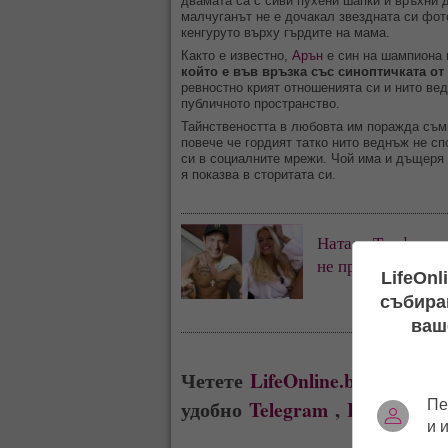
двамата са с сиви пухени шапки и връхни 
малчуганът не е дочакал звездната си фот
кенгуруто върху гърдите на мама.
Както е известно,
Арън
е син на шампиона
който е във връзка със синоптичката от
ревностно крият отношенията си и нито вед
публичното пространство.
Тайнствеността в любовта им поражда съм
повече че гордият татко нито веднъж не с
си в социалните мрежи. Чой има и дъщеря 
я показва в сторитата си.
Натали Трифонов
не присъства! (
LifeOnl
събиран
ваш
Четете
LifeOnline.bg
където в
удобно
Telegram
,
Instagram
Пе
и 