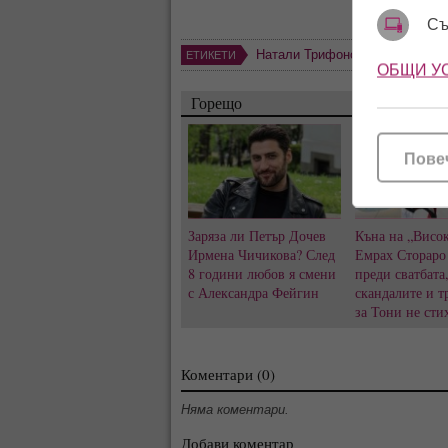
Съ
Натали Трифонова
,
Мартин Чо
ЕТИКЕТИ
ОБЩИ У
Горещо
Пове
Заряза ли Петър Дочев
Къна на „Висок
Ирмена Чичикова? След
Емрах Стораро
8 години любов я смени
преди сватбата
с Александра Фейгин
скандалите и т
за Тони не сти
Коментари (0)
Няма коментари.
Добави коментар