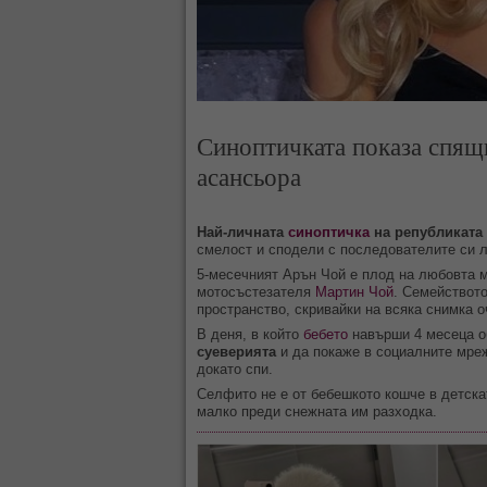
Синоптичката показа спящ
асансьора
Най-личната
синоптичка
на републиката
смелост и сподели с последователите си л
5-месечният Арън Чой е плод на любовта 
мотосъстезателя
Мартин Чой
. Семейството
пространство, скривайки на всяка снимка о
В деня, в който
бебето
навърши 4 месеца о
суеверията
и да покаже в социалните мре
докато спи.
Селфито не е от бебешкото кошче в детскат
малко преди снежната им разходка.