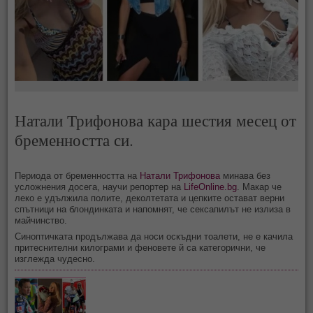
Натали Трифонова кара шестия месец от
бременността си.
Периода от бременността на
Натали Трифонова
минава без
усложнения досега, научи репортер на
LifeOnline.bg
. Макар че
леко е удължила полите, деколтетата и цепките остават верни
спътници на блондинката и напомнят, че сексапилът не излиза в
майчинство.
Синоптичката продължава да носи оскъдни тоалети, не е качила
притеснителни килограми и феновете й са категорични, че
изглежда чудесно.