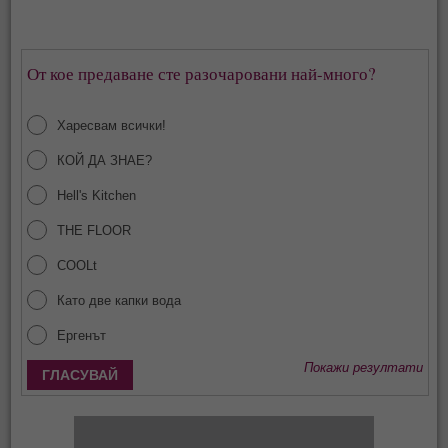
От кое предаване сте разочаровани най-много?
Харесвам всички!
КОЙ ДА ЗНАЕ?
Hell's Kitchen
THE FLOOR
COOLt
Като две капки вода
Ергенът
Покажи резултати