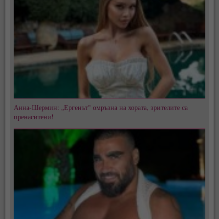
Анна-Шермин: „Ергенът" омръзна на хората, зрителите са
пренаситени!