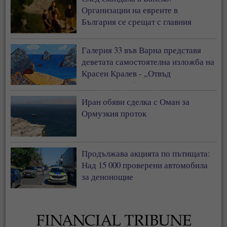
Организации на евреите в
България се срещат с главния
секретар на МВР
Галерия 33 във Варна представя
деветата самостоятелна изложба на
Красен Кралев - „Отвъд
съзерцанието“
Иран обяви сделка с Оман за
Ормузкия проток
Продължава акцията по пътищата:
Над 15 000 проверени автомобила
за денонощие