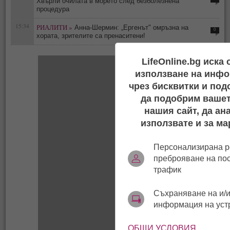
Хвърли очилата в морето след безболезнена
процедура
15:34
РИАЛИТИ »
Анна-Шермин: „Ергенът" омръзна на
0
хората, зрителите са пренаситени!
LifeOnline.bg иска
използване на инфо
чрез бисквитки и под
да подобрим вашет
нашия сайт, да ан
използвате и за ма
Персонализирана р
преброяване на по
трафик
Съхраняване на и/и
информация на уст
ОБЩИ УСЛОВИЯ