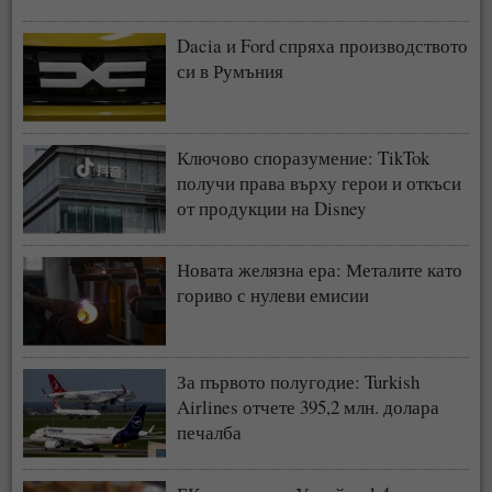
Dacia и Ford спряха производството
си в Румъния
Ключово споразумение: TikTok
получи права върху герои и откъси
от продукции на Disney
Новата желязна ера: Металите като
гориво с нулеви емисии
За първото полугодие: Turkish
Airlines отчете 395,2 млн. долара
печалба