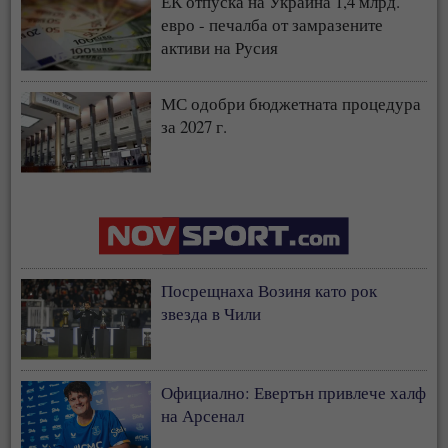
ЕК отпуска на Украйна 1,4 млрд.
евро - печалба от замразените
активи на Русия
МС одобри бюджетната процедура
за 2027 г.
Посрещнаха Возиня като рок
звезда в Чили
Официално: Евертън привлече халф
на Арсенал