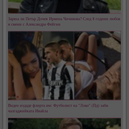
Заряза ли Петър Дочев Ирмена Чичикова? След 8 години любов
я смени с Александра Фейгин
Видео издаде флирта им: Футболист на "Локо" (Пд) заби
чалгаджийката Ивайла