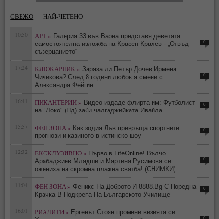
СВЕЖО
НАЙ-ЧЕТЕНО
10:50
АРТ »
Галерия 33 във Варна представя деветата
0
самостоятелна изложба на Красен Кралев - „Отвъд
съзерцанието“
17:24
КЛЮКАРНИК »
Заряза ли Петър Дочев Ирмена
0
Чичикова? След 8 години любов я смени с
Александра Фейгин
16:41
ПИКАНТЕРИИ »
Видео издаде флирта им: Футболист
0
на "Локо" (Пд) заби чалгаджийката Ивайла
15:57
ФЕН ЗОНА »
Как зодия Лъв превръща спортните
0
прогнози и казиното в истинско шоу
12:32
ЕКСКЛУЗИВНО »
Първо в LifeOnline! Вълчо
0
Арабаджиев Младши и Мартина Русимова сe
oжениха на скромна плажна сватба! (СНИМКИ)
11:04
ФЕН ЗОНА »
Феникс На Доброто И 8888.Bg С Поредна
0
Крачка В Подкрепа На Българското Училище
16:01
РИАЛИТИ »
Ергенът Стоян промени визията си:
0