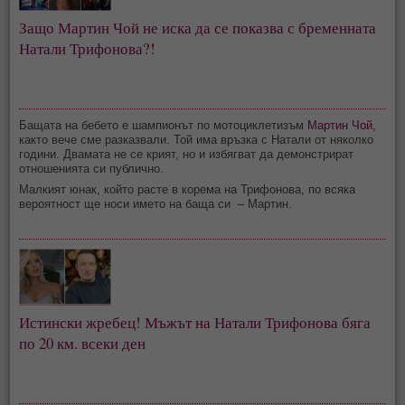
Защо Мартин Чой не иска да се показва с бременната
Натали Трифонова?!
Бащата на бебето е шампионът по мотоциклетизъм
Мартин Чой
,
както вече сме разказвали. Той има връзка с Натали от няколко
години. Двамата не се крият, но и избягват да демонстрират
отношенията си публично.
Малкият юнак, който расте в корема на Трифонова, по всяка
вероятност ще носи името на баща си – Мартин.
Истински жребец! Мъжът на Натали Трифонова бяга
по 20 км. всеки ден