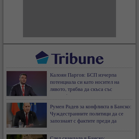
Калоян Паргов: БСП изчерпа
потенциала си като носител на
лявото, трябва да скъса със
съветофилската същност
Румен Радев за конфликта в Банско:
Чуждестранните политици да се
запознаят с фактите преди да
коментират страната ни
След скандала в Банско: