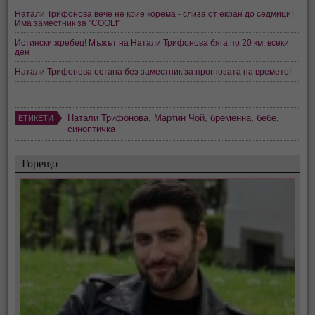
Натали Трифонова вече не крие корема - слиза от екран до седмици!
Има заместник за "COOLt"
Истински жребец! Мъжът на Натали Трифонова бяга по 20 км. всеки
ден
Натали Трифонова остана без заместник за прогнозата на времето!
Натали Трифонова
,
Мартин Чой
,
бременна
,
бебе
,
ЕТИКЕТИ
синоптичка
Горещо