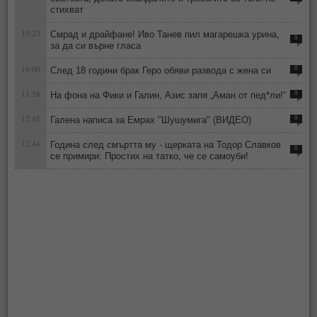
стихват
10:23
Смрад и драйфане! Иво Танев пил магарешка урина,
0
за да си върне гласа
16:00
След 18 години брак Геро обяви развода с жена си
0
11:58
На фона на Фики и Галин, Азис запя „Аман от пед*ли!“
0
12:45
Галена написа за Емрах "Шушумига" (ВИДЕО)
0
12:44
Година след смъртта му - щерката на Тодор Славков
0
се примири: Простих на татко, че се самоуби!