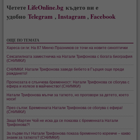
Четете
LifeOnline.bg
където ви е
удобно
Telegram
,
Instagram
,
Facebook
ОЩЕ ПО ТЕМАТА
Хареса си ги: На 87 Минчо Празников се точи на новите синоптички
Сексапилната заместничка на Натали Трифонова с богата биография
(СНИМКИ)
СНИМКИ: Натали Трифонова заведе бебето в Гърция още преди
раждането!
Прогнозата е слънчева бременност: Натали Трифонова се сбогува с
ефира и излезе в майчинство! (СНИМКИ)
Натали Трифонова мълчи за таткото, но проговори за детето, което
носи!
През сълзи: Бременната Натали Трифонова се сбогува с ефира!
(СНИМКИ)
Защо Мартин Чой не иска да се показва с бременната Натали
Трифонова?!
За първи път Натали Трифонова показа бременното коремче – какво
знаем за таткото? (СНИМКИ)