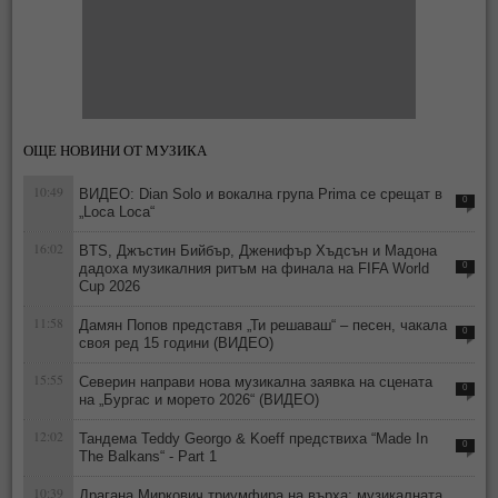
ОЩЕ НОВИНИ ОТ МУЗИКА
10:49
ВИДЕО: Dian Solo и вокална група Prima се срещат в
0
„Loca Loca“
16:02
BTS, Джъстин Бийбър, Дженифър Хъдсън и Мадона
дадоха музикалния ритъм на финала на FIFA World
0
Cup 2026
11:58
Дамян Попов представя „Ти решаваш“ – песен, чакала
0
своя ред 15 години (ВИДЕО)
15:55
Северин направи нова музикална заявка на сцената
0
на „Бургас и морето 2026“ (ВИДЕО)
12:02
Тандема Teddy Georgo & Koeff предствиха “Made In
0
The Balkans“ - Part 1
10:39
Драгана Миркович триумфира на върха: музикалната