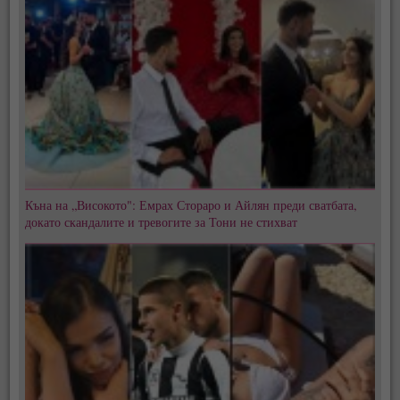
Къна на „Високото": Емрах Стораро и Айлян преди сватбата,
докато скандалите и тревогите за Тони не стихват