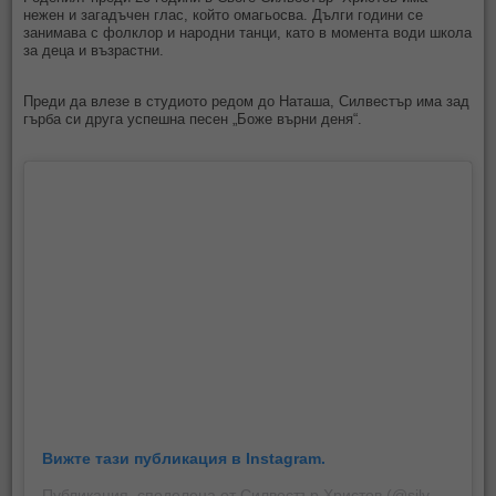
нежен и загадъчен глас, който омагьосва. Дълги години се
занимава с фолклор и народни танци, като в момента води школа
за деца и възрастни.
Преди да влезе в студиото редом до Наташа, Силвестър има зад
гърба си друга успешна песен „Боже върни деня“.
Вижте тази публикация в Instagram.
Публикация, споделена от Силвестър Христов (@silvestar_hristov1)