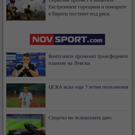
Екстремните горещини и пожарите
в Европа поставят под риск
застрахователния модел
Контузиите променят трансферните
планове на Левски
ЦСКА иска още 3 летни попълнения
Спортът по телевизията днес