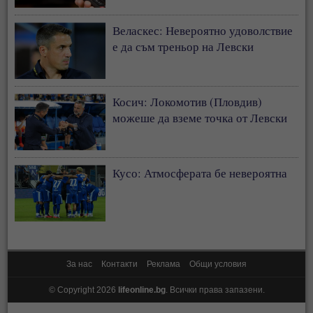
Веласкес: Невероятно удоволствие
е да съм треньор на Левски
Косич: Локомотив (Пловдив)
можеше да вземе точка от Левски
Кусо: Атмосферата бе невероятна
За нас
Контакти
Реклама
Общи условия
© Copyright 2026
lifeonline.bg
. Всички права запазени.