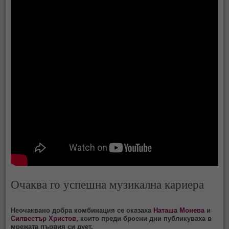
Очаква го успешна музикална кариера
Неочаквано добра комбинация се оказаха
Наташа Монева
и
Силвестър Христов
, които преди броени дни публикуваха в
мрежата първия си дует.