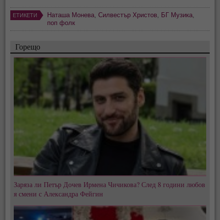
Наташа Монева
,
Силвестър Христов
,
БГ Музика
,
ЕТИКЕТИ
поп фолк
Горещо
Заряза ли Петър Дочев Ирмена Чичикова? След 8 години любов
я смени с Александра Фейгин