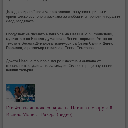
„Как да забравя“ носи меланхолично танцувален ритъм с
ориенталско звучене и разказва за любовните трепети и терзания
след раздялата.
Продуцент на парчето е лейбъла на Наташа MIN Productions,
музиката е на Весела Думанова и Денис Гаврилов. Автор на
текста е Весела Думанова, аранжори са Сезер Сами и Денис
Гаврилов, а режисьор на клипа е Павел Симеонов.
Докато Наташа Монева е добре известна и обичана от
меломаните отдавна, то за младия Силвестър ще научаваме
новини тепърва.
Dim4ou хвали новото парче на Наташа и съпруга й 
Ивайло Монев – Рокера (видео)