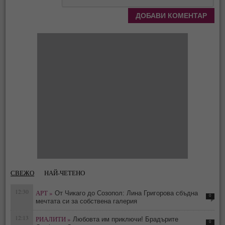
СВЕЖО
НАЙ-ЧЕТЕНО
12:30
АРТ »
От Чикаго до Созопол: Лина Григорова сбъдна
0
мечтата си за собствена галерия
12:13
РИАЛИТИ »
Любовта им приключи! Брадърите
0