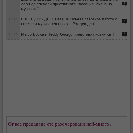
легенда спечели престижната класация „Икона на
0
музиката“
13:12
ГОРЕЩО ВИДЕО: Наташа Монева стартира лятото с
0
новия си музикален проект „Рожден ден“
10:22
Marco Bocka и Teddy Georgo представят новия хит!
0
От кое предаване сте разочаровани най-много?