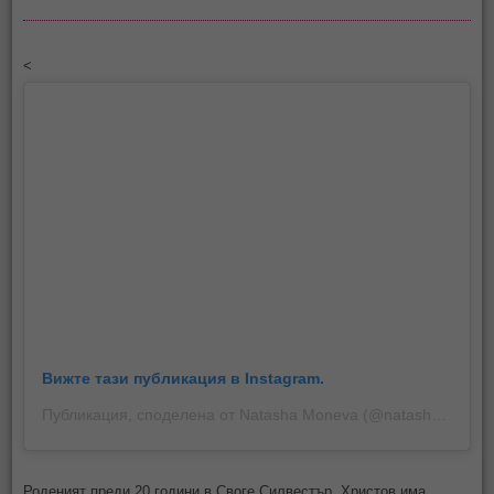
<
Вижте тази публикация в Instagram.
Публикация, споделена от Natasha Moneva (@natashaaa0fficial)
Роденият преди 20 години в Своге Силвестър Христов има