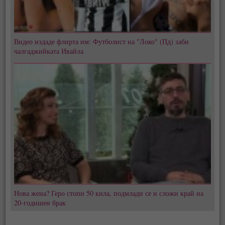
Видео издаде флирта им: Футболист на "Локо" (Пд) заби
чалгаджийката Ивайла
Нова жена? Геро стопи 50 кила, подмлади се и сложи край на
20-годишен брак