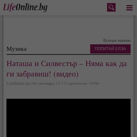
Меню
Всички новини
Музика
ПОПИТАЙ ЕЛЗА
Наташа и Силвестър – Няма как да
ги забравиш! (видео)
LifeOnline.bg | 04 октомври, 13:13 | прочетена: 10396