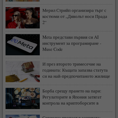
Мерил Стрийп организира търг с
костюми от „Дяволът носи Прада
2“
Meta представи първия си AI
инструмент за програмиране -
Muse Code
И през второто тримесечие на
годината: Къщата запазва статута
си на най-предпочитаното жилище
у нас
Борба срещу прането на пари:
Регулаторите в Япония затягат
контрола на криптоборсите в
страната
Сериозна пропаст в защитата: