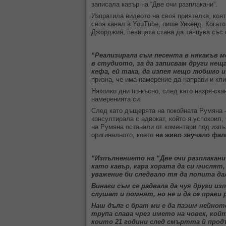
записала кавър на “Две очи разплакани”.
Изпратила видеото на своя приятелка, коят
своя канал в YouTube, пише Уикенд. Когато
Джорджия, певицата стана да танцува със
“Реализирала съм песента в някакъв мо
в студиото, за да записвам други неща
кефа, ей така, да изпея нещо любимо 
призна, че има намерение да направи и кли
Няколко дни по-късно, след като назря-ска
намеренията си.
След като дъщерята на покойната Румяна –
консултирала с адвокат, който я успокоил
на Румяна останали от коментари под изпъ
оригиналното, което
на живо звучало фа
“Изпълнението на “Две очи разплакан
като кавър, кара хората да си мислят,
уважение би следвало тя да попита да
Винаги съм се радвала да чуя други из
слушат и помнят, но не и да се прави 
Наш дълг с брат ми е да пазим нейнот
трупа слава чрез името на човек, кой
които 21 години след смъртта й прод