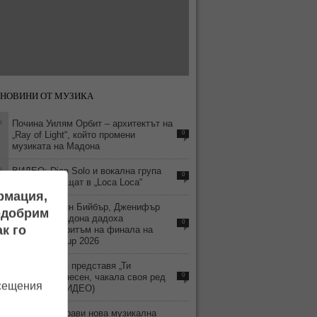
НОВИНИ ОТ МУЗИКА
9
Почина Уилям Орбит – архитектът на
„Ray of Light“, който промени
0
музиката на Мадона
9
ВИДЕО: Dian Solo и вокална група
0
Prima се срещат в „Loca Loca“
ормация,
2
BTS, Джъстин Бийбър, Дженифър
подобрим
Хъдсън и Мадона дадоха
0
к го
музикалния ритъм на финала на
FIFA World Cup 2026
8
Дамян Попов представя „Ти
решаваш“ – песен, чакала своя ред
0
осещения
15 години (ВИДЕО)
5
Северин направи нова музикална