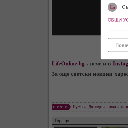
Съ
ОБЩИ У
Пове
LifeOnline.bg
- вече и в
Insta
За още светски новини харе
Румяна
,
Джорджия
,
плагиатст
ЕТИКЕТИ
Горещо