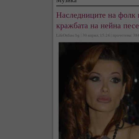
Наследниците на фолк 
кражбата на нейна песе
LifeOnline.bg | 30 април, 15:24 | прочетена: 38