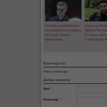
Уж беше самоубийство -
Заряза ли Петъ
разследването за смъртта
Ирмена Чичико
на Тодор Славков
8 години любо
продължава
с Александра 
Коментари (0)
Няма коментари.
Добави коментар
Име
*
Коментар
*