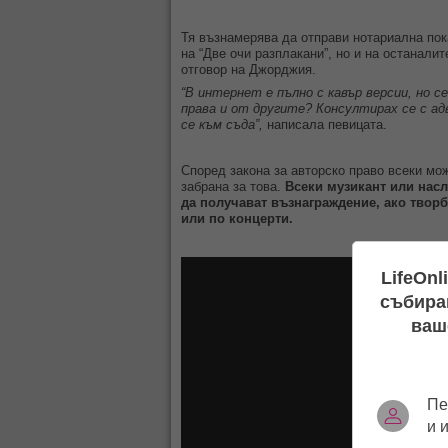
Тя възнамерява да отправи нотариална пок
на “Две очи разплакани”, но и на останали
отговор на Джорджия.
“В интернет е пълно с кавър версии, но 
права и от другите? Консултирах се с а
се към съда”,
написала певицата.
Според закона за авторско право всеки мо
забрана за това.
Всеки музикант или насл
да получават възнаграждение, ако творб
или по концерти.
LifeOnl
събиран
ваш
Пе
и 