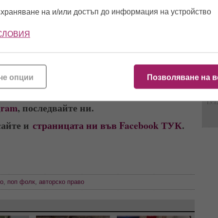
храняване на и/или достъп до информация на устройство
12:0
СЛОВИЯ
10:3
че опции
Позволяване на в
13:1
gram
, последвайте ни.
сайте и
страницата ни във Facebook ТУК
.
во
,
поп фолк
,
авторско право