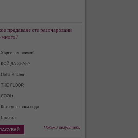
кое предаване сте разочаровани
-много?
Харесвам всички!
КОЙ ДА ЗНАЕ?
Hell's Kitchen
THE FLOOR
COOLt
Като две капки вода
Ергенът
Покажи резултати