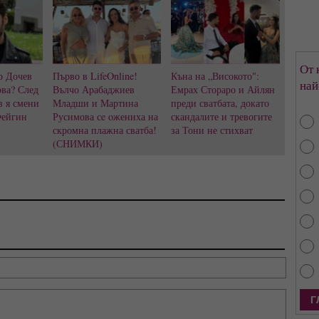
От 
р Дочев
Първо в LifeOnline!
Къна на „Високото":
най
ва? След
Вълчо Арабаджиев
Емрах Стораро и Айлян
в я смени
Младши и Мартина
преди сватбата, докато
Фейгин
Русимова сe oжениха на
скандалите и тревогите
скромна плажна сватба!
за Тони не стихват
(СНИМКИ)