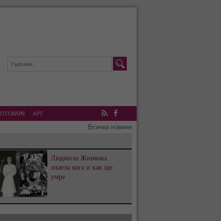
ОТГОВАРЯ
АРТ
RSS
Facebook
Всички новини
Людмила Живкова
знаела кога и как ще
умре