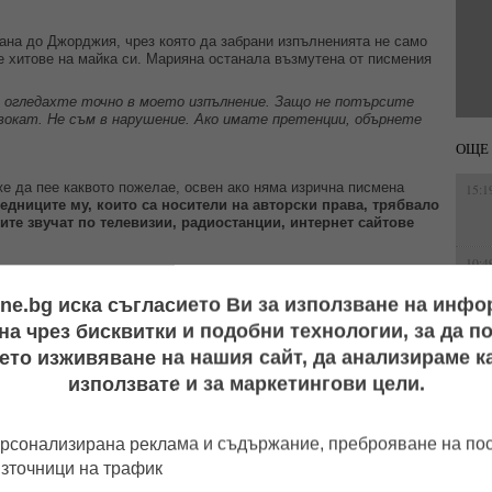
ана до Джорджия, чрез която да забрани изпълненията не само
те хитове на майка си. Марияна останала възмутена от писмения
се огледахте точно в моето изпълнение. Защо не потърсите
двокат. Не съм в нарушение. Ако имате претенции, обърнете
ОЩЕ 
же да пее каквото пожелае, освен ако няма изрична писмена
15:1
едниците му, които са носители на авторски права, трябвало
ите звучат по телевизии, радиостанции, интернет сайтове
10:4
ine.bg иска съгласието Ви за използване на инф
16:0
а чрез бисквитки и подобни технологии, за да 
ето изживяване на нашия сайт, да анализираме ка
използвате и за маркетингови цели.
11:5
рсонализирана реклама и съдържание, преброяване на п
източници на трафик
15:5