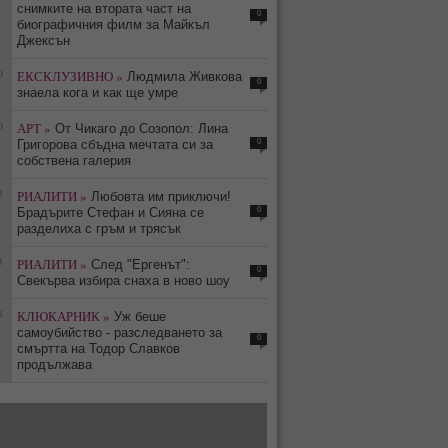
снимките на втората част на
0
биографичния филм за Майкъл
Джексън
0
ЕКСКЛУЗИВНО »
Людмила Живкова
0
знаела кога и как ще умре
0
АРТ »
От Чикаго до Созопол: Лина
0
Григорова сбъдна мечтата си за
собствена галерия
3
РИАЛИТИ »
Любовта им приключи!
0
Брадърите Стефан и Сияна се
разделиха с гръм и трясък
3
РИАЛИТИ »
След "Ергенът":
0
Свекърва избира снаха в ново шоу
8
КЛЮКАРНИК »
Уж беше
самоубийство - разследването за
0
смъртта на Тодор Славков
продължава