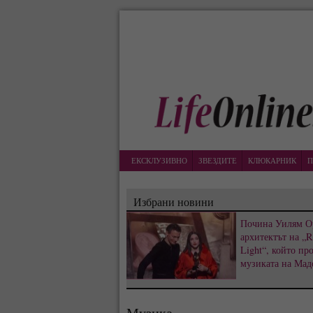
ЕКСКЛУЗИВНО
ЗВЕЗДИТЕ
КЛЮКАРНИК
П
Избрани новини
Почина Уилям О
архитектът на „R
Light“, който пр
музиката на Мад
Музика