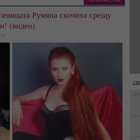
ПОПИТАЙ ЕЛЗА
певицата Румяна скочиха срещу
н! (видео)
474
СВ
15:1
13:1
12:5