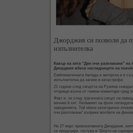
Джорджия си позволи да пу
изпълнителка
Кавър на хита “Две очи разплакани” на
Джорджия вбеси наследниците на покойн
Емблематичната балада е авторска и е съз
изпълнителка да загине в катастрофа.
21 години след смъртта на Румяна скандал
отприщи вълна от гневни коментари сред п
Факт е, че след трагичната смърт на певи
вечния й хит. Любимият на фолк легендата
заведенията. Той обаче категорично отказв
очи разплакани” въпреки молбите на фенов
На 27 март провокативната Джорджия, коят
се продуцира, гостува в “Шоуто на сценари