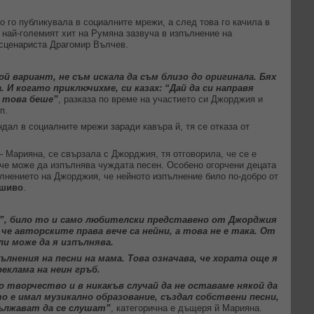
о го публикувала в социалните мрежи, а след това го качила в
 най-големият хит на Румяна зазвуча в изпълнение на
 сценариста Драгомир Вълчев.
й вариант, не съм искала да съм близо до оригинала. Бях
. И когато приключихме, си казах: “Дай да си направя
и това беше”
, разказа по време на участието си Джорджия и
п.
ндал в социалните мрежи заради кавъра й, тя се отказа от
 Марияна, се свързала с Джорджия, тя отговорила, че се е
, че може да изпълнява чуждата песен. Особено огорчени децата
лнението на Джорджия, че нейното изпълнение било по-добро от
лшиво
.
и”, било то и само любителски представено от Джорджия
 че авторските права вече са нейни, а това не е така. От
ли може да я изпълнява.
пълнения на песни на мама. Това означава, че хората още я
реклама на неин гръб.
о творчество и в никакъв случай да не оставаме някой да
то е имал музикално образование, създал собствени песни,
ължават да се слушат”
, категорична е дъщеря й Марияна.