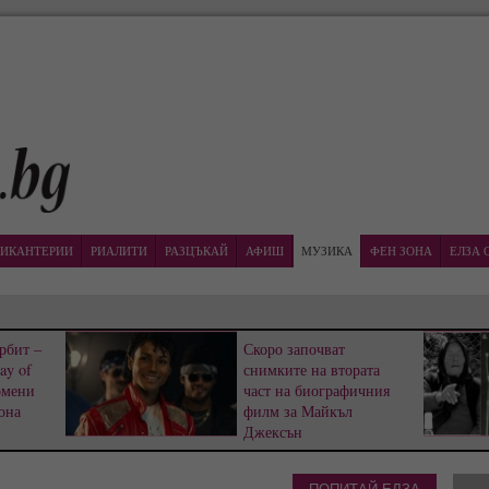
ИКАНТЕРИИ
РИАЛИТИ
РАЗЦЪКАЙ
АФИШ
МУЗИКА
ФЕН ЗОНА
ЕЛЗА 
рбит –
Скоро започват
ay of
снимките на втората
омени
част на биографичния
она
филм за Майкъл
Джексън