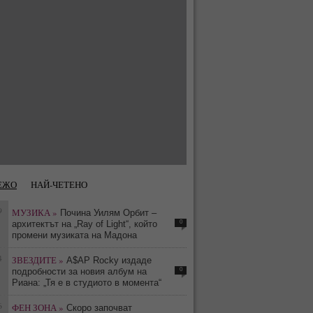
ЕЖО
НАЙ-ЧЕТЕНО
9
МУЗИКА »
Почина Уилям Орбит –
0
архитектът на „Ray of Light“, който
промени музиката на Мадона
4
ЗВЕЗДИТЕ »
A$AP Rocky издаде
0
подробности за новия албум на
Риана: „Тя е в студиото в момента“
6
ФЕН ЗОНА »
Скоро започват