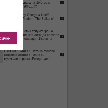
заявка на сцената на „Бургас и
0
морето 2026“ (ВИДЕО)
2
Тандема Teddy Georgo & Koeff
предствиха “Made In The Balkans“ -
0
Part 1
9
Драгана Миркович триумфира на
върха: музикалната легенда спечели
0
сички
престижната класация „Икона на
музиката“
2
ГОРЕЩО ВИДЕО: Наташа Монева
стартира лятото с новия си
0
музикален проект „Рожден ден“