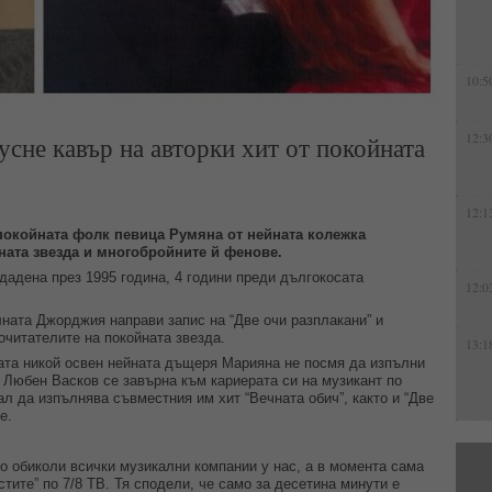
10:5
сне кавър на авторки хит от покойната
12:3
12:1
 покойната фолк певица Румяна от нейната колежка
ата звезда и многобройните й фенове.
дадена през 1995 година, 4 години преди дългокосата
12:0
ната Джорджия направи запис на “Две очи разплакани” и
очитателите на покойната звезда.
13:1
цата никой освен нейната дъщеря Марияна не посмя да изпълни
 Любен Васков се завърна към кариерата си на музикант по
ал да изпълнява съвместния им хит “Вечната обич”, както и “Две
е.
о обиколи всички музикални компании у нас, а в момента сама
стите” по 7/8 ТВ. Тя сподели, че само за десетина минути е