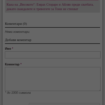
Къна на „Високото": Емрах Стораро и Айлян преди сватбата,
докато скандалите и тревогите за Тони не стихват
Коментари (0)
Няма коментари.
Добави коментар
Име
*
Коментар
*
* до 1000 символа