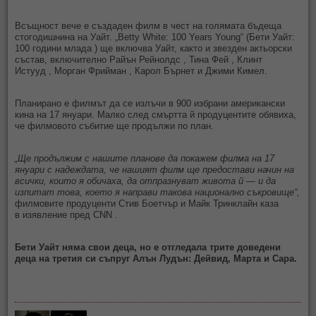
Всъщност вече е създаден филм в чест на голямата бъдеща
стогодишнина на Уайт. „Betty White: 100 Years Young“ (Бети Уайт:
100 години млада ) ще включва Уайт, както и звезден актьорски
състав, включително Райън Рейнолдс , Тина Фей , Клинт
Истууд , Морган Фрийман , Карол Бърнет и Джими Кимел.
Планирано е филмът да се излъчи в 900 избрани американски
кина на 17 януари. Малко след смъртта й продуцентите обявиха,
че филмовото събитие ще продължи по план.
„Ще продължим с нашите планове да покажем филма на 17
януари с надеждата, че нашият филм ще предостави начин на
всички, които я обичаха, да отпразнуват живота й — и да
изпитат това, което я направи такова национално съкровище“,
филмовите продуценти Стив Боетчър и Майк Тринклайн каза
в изявление пред CNN .
Бети Уайт няма свои деца, но е отгледала трите доведени
деца на третия си съпруг Алън Лудън: Дейвид, Марта и Сара.