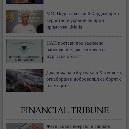
МО: Падналият край Кардам дрон
вероятно е украински дрон-
примамка „Майя“
НАП постави под засилено
наблюдение два фестивала в
Бургаска област
Два пожара избухнаха в Хасковско,
огнеборци и доброволци се борят с
пламъците
Жеги, скъпа енергия и сложна