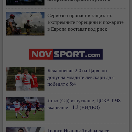
страната
Сериозна пропаст в защитата:
Екстремните горещини и пожарите
в Европа поставят под риск
застрахователния модел
Бела поведе 2:0 на Царя, но
допусна младите левскари да я
победят с 5:4
Локо (Сф) изпускаше, ЦСКА 1948
вкарваше - 1:3 (ВИДЕО)
Георги Иванов: Трябва да се