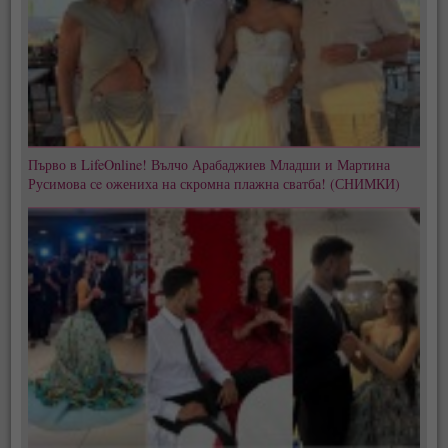
Първо в LifeOnline! Вълчо Арабаджиев Младши и Мартина
Русимова сe oжениха на скромна плажна сватба! (СНИМКИ)