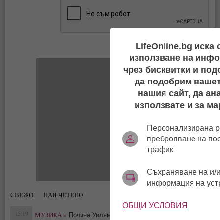
LifeOnline.bg иска
използване на инфо
чрез бисквитки и под
да подобрим вашет
нашия сайт, да ан
използвате и за ма
Персонализирана р
преброяване на по
трафик
Съхраняване на и/и
информация на уст
СВЕЖО
НАЙ-ЧЕТЕНО
ОБЩИ УСЛОВИЯ
15:19
МУЗИКА »
Почина Уилям Орбит – архитектът на „Ray
0