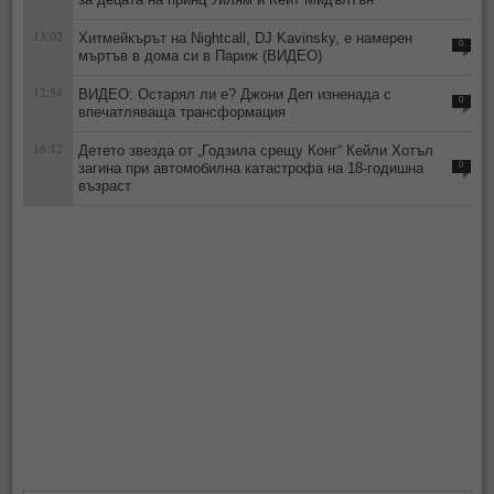
13:02
Хитмейкърът на Nightcall, DJ Kavinsky, е намерен
0
мъртъв в дома си в Париж (ВИДЕО)
12:54
ВИДЕО: Остарял ли е? Джони Деп изненада с
0
впечатляваща трансформация
16:12
Детето звезда от „Годзила срещу Конг“ Кейли Хотъл
загина при автомобилна катастрофа на 18-годишна
0
възраст