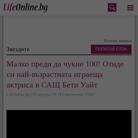
Меню
Всички новини
Звездите
ПОПИТАЙ ЕЛЗА
Малко преди да чукне 100! Отиде
си най-възрастната играеща
актриса в САЩ Бети Уайт
LifeOnline.bg | 02 януари, 18:18 | прочетена: 7548