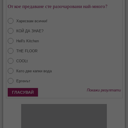
От кое предаване сте разочаровани най-много?
Харесвам всички!
КОЙ ДА ЗНАЕ?
Hell's Kitchen
THE FLOOR
COOLt
Като две капки вода
Ергенът
Покажи резултати