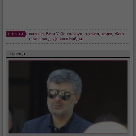
кончина
,
Бети Уайт
,
холивуд
,
актриса
,
комик
,
Жега
ЕТИКЕТИ
в Кливланд
,
Джордж Байдън
Горещо