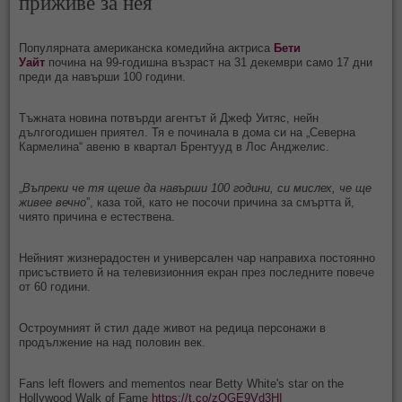
приживе за нея
Популярната американска комедийна актриса
Бети
Уайт
почина на 99-годишна възраст на 31 декември само 17 дни
преди да навърши 100 години.
Тъжната новина потвърди агентът й Джеф Уитяс, нейн
дългогодишен приятел. Тя е починала в дома си на „Северна
Кармелина“ авеню в квартал Брентууд в Лос Анджелис.
„
Въпреки че тя щеше да навърши 100 години, си мислех, че ще
живее вечно
”, каза той, като не посочи причина за смъртта й,
чиято причина е естествена.
Нейният жизнерадостен и универсален чар направиха постоянно
присъствието й на телевизионния екран през последните повече
от 60 години.
Остроумният й стил даде живот на редица персонажи в
продължение на над половин век.
Fans left flowers and mementos near Betty White's star on the
Hollywood Walk of Fame
https://t.co/zQGE9Vd3HI