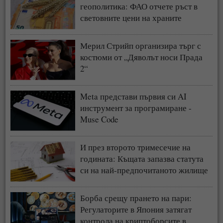
геополитика: ФАО отчете ръст в
световните цени на храните
Мерил Стрийп организира търг с
костюми от „Дяволът носи Прада
2“
Meta представи първия си AI
инструмент за програмиране -
Muse Code
И през второто тримесечие на
годината: Къщата запазва статута
си на най-предпочитаното жилище
у нас
Борба срещу прането на пари:
Регулаторите в Япония затягат
контрола на криптоборсите в