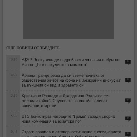
ОЩЕ НОВИНИ ОТ ЗВЕЗДИТЕ
13:14
A$AP Rocky издаде подробности за новия албум на
0
Риана: „Тя е в студиото в момента“
14:27
Ариана Гранде реши да си вземе почивка от
обществения живот на фона на „безкрайни дискусии“
0
за външния си вид и здравето си.
15:16
Кристиано Роналдо и Джорджина Родригес се
оженили тайно? Слуховете за сватба заливат
0
социалните мрежи
15:29
BTS бойкотират наградите "Грами" заради спорна
0
нова номинация за азиатски поп
10:43
Строги правила и отговорности: какво е ежедневието
0
за децата на принц Уилям и Кейт Мидълтън