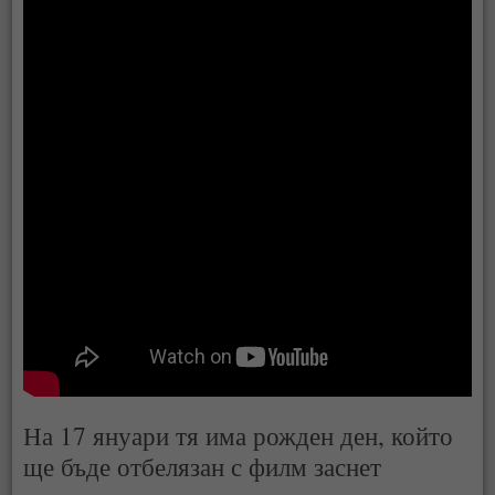
На 17 януари тя има рожден ден, който
ще бъде отбелязан с филм заснет