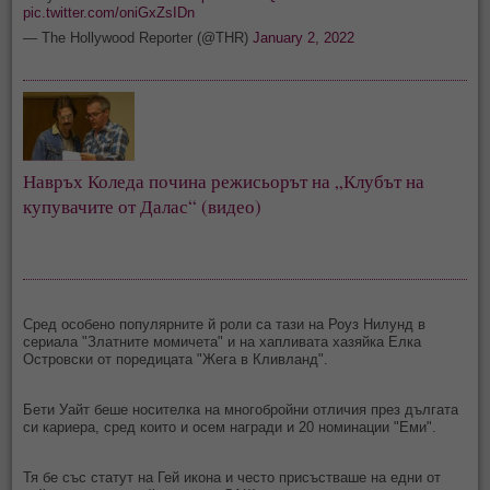
pic.twitter.com/oniGxZsIDn
— The Hollywood Reporter (@THR)
January 2, 2022
Навръх Коледа почина режисьорът на „Клубът на 
купувачите от Далас“ (видео)
Сред особено популярните й роли са тази на Роуз Нилунд в
сериала "Златните момичета" и на хапливата хазяйка Елка
Островски от поредицата "Жега в Кливланд".
Бети Уайт беше носителка на многобройни отличия през дългата
си кариера, сред които и осем награди и 20 номинации "Еми".
Тя бе със статут на Гей икона и често присъстваше на едни от