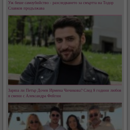
Уж беше самоубийство - разследването за смъртта на Тодор
Славков продължава
Заряза ли Петър Дочев Ирмена Чичикова? След 8 години любов
я смени с Александра Фейгин