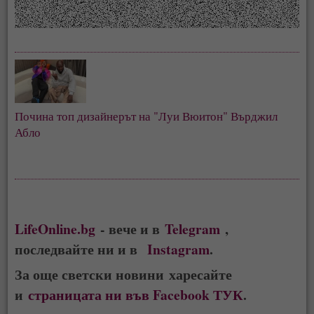
Почина топ дизайнерът на "Луи Вюитон" Върджил 
Абло
LifeOnline.bg
- вече и в
Telegram
,
последвайте ни и в
Instagram
.
За още светски новини харесайте
и
страницата ни във Facebook ТУК
.