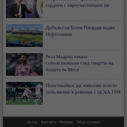
гордеем с евроучастниците ни
Дубълът на Ботев Пловдив надви
Нефтохимик
Реал Мадрид изказа
съболезнования след смъртта на
бащата на Меси
Панатинайкос ще използва новото
попълнение в реванша с ЦСКА 1948
За нас
Контакти
Реклама
Общи условия