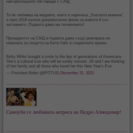
най-зрелищните гей паради с САЩ.
Тя бе любимка на медиите, които я наричаха „Златното момиче“,
а през 2018 излезе документален филм за живота й със
заглавието „Първата дама ма телевизията“.
Президентът на САЩ и първата дама също реагираха на
новината за смъртта на Бети Уайт в социалните мрежи.
Betty White brought a smile to the lips of generations of Americans.
She’s a cultural icon who will be sorely missed. Jill and I are thinking
of her family and all those who loved her this New Year’s Eve.
— President Biden (@POTUS)
December 31, 2021
Самоуби се любимата актриса на Педро Алмодовар!