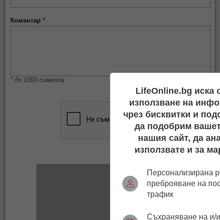
Коментар
*
* до 1000 символа
LifeOnline.bg иска
използване на инфо
чрез бисквитки и под
да подобрим вашет
нашия сайт, да ан
използвате и за ма
Персонализирана р
преброяване на по
трафик
Съхраняване на и/и