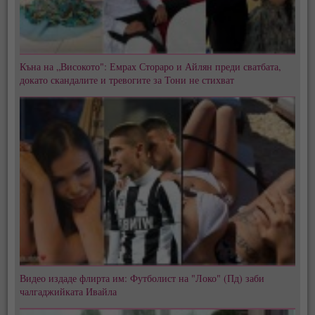
Къна на „Високото": Емрах Стораро и Айлян преди сватбата,
докато скандалите и тревогите за Тони не стихват
Видео издаде флирта им: Футболист на "Локо" (Пд) заби
чалгаджийката Ивайла