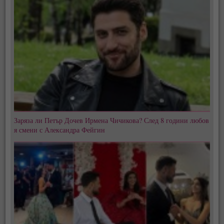
Заряза ли Петър Дочев Ирмена Чичикова? След 8 години любов
я смени с Александра Фейгин