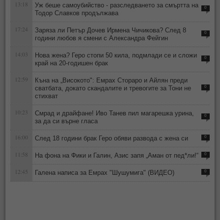
13:18
Уж беше самоубийство - разследването за смъртта на
0
Тодор Славков продължава
17:24
Заряза ли Петър Дочев Ирмена Чичикова? След 8
0
години любов я смени с Александра Фейгин
14:03
Нова жена? Геро стопи 50 кила, подмлади се и сложи
0
край на 20-годишен брак
12:59
Къна на „Високото": Емрах Стораро и Айлян преди
сватбата, докато скандалите и тревогите за Тони не
0
стихват
10:23
Смрад и драйфане! Иво Танев пил магарешка урина,
0
за да си върне гласа
16:00
След 18 години брак Геро обяви развода с жена си
0
11:58
На фона на Фики и Галин, Азис запя „Аман от пед*ли!“
0
12:45
Галена написа за Емрах "Шушумига" (ВИДЕО)
0