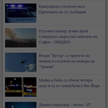
Евакуираха столичен мол.
Причината не се съобщава
Огромен пожар лумна край
Северната скоростна тангента на
София - (ВИДЕО)
Втори "Кугър" се притече на
помощ в гасенето на пожара на
"Тракия"
Майка и баба са убили четири
деца и са се самоубили в Ню Йорк
Дневен хороскоп – петък – 07