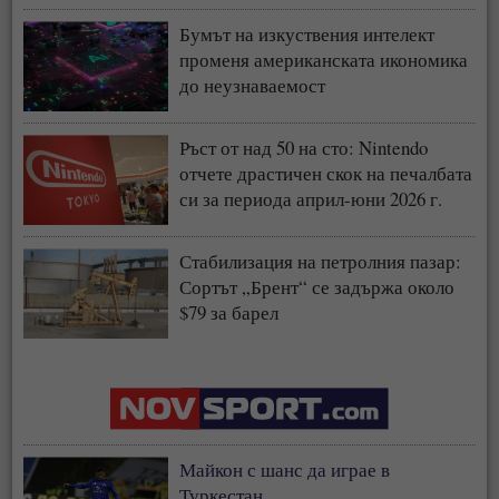
Бумът на изкуствения интелект
променя американската икономика
до неузнаваемост
Ръст от над 50 на сто: Nintendo
отчете драстичен скок на печалбата
си за периода април-юни 2026 г.
Стабилизация на петролния пазар:
Сортът „Брент“ се задържа около
$79 за барел
Майкон с шанс да играе в
Туркестан