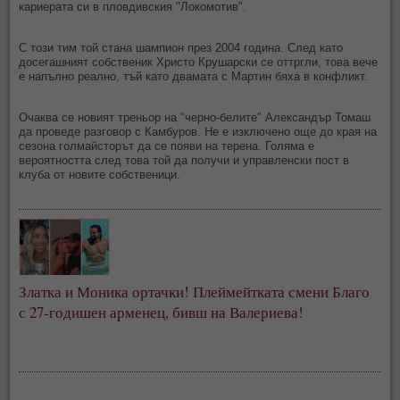
кариерата си в пловдивския "Локомотив".
С този тим той стана шампион през 2004 година. След като
досегашният собственик Христо Крушарски се оттргли, това вече
е напълно реално, тъй като двамата с Мартин бяха в конфликт.
Очаква се новият треньор на "черно-белите" Александър Томаш
да проведе разговор с Камбуров. Не е изключено още до края на
сезона голмайсторът да се появи на терена. Голяма е
вероятността след това той да получи и управленски пост в
клуба от новите собственици.
Златка и Моника ортачки! Плеймейтката смени Благо 
с 27-годишен арменец, бивш на Валериева!