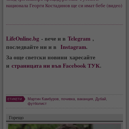
национала Георги Костадинов ще си имат бебе (видео)
LifeOnline.bg
- вече и в
Telegram
,
последвайте ни и в
Instagram
.
За още светски новини харесайте
и
страницата ни във Facebook ТУК
.
Мартин Камбуров
,
почивка
,
ваканция
,
Дубай
,
ЕТИКЕТИ
футболист
Горещо