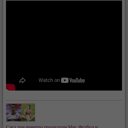
След три инвитро процедури Мис Футбол и 