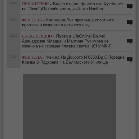
16:41
ПИКАНТЕРИИ »
Видео издаде флирта им: Футболист
0
на "Локо" (Пд) заби чалгаджийката Ивайла
15:57
ФЕН ЗОНА »
Как зодия Лъв превръща спортните
0
прогнози и казиното в истинско шоу
12:32
ЕКСКЛУЗИВНО »
Първо в LifeOnline! Вълчо
0
Арабаджиев Младши и Мартина Русимова сe
oжениха на скромна плажна сватба! (СНИМКИ)
11:04
ФЕН ЗОНА »
Феникс На Доброто И 8888.Bg С Поредна
0
Крачка В Подкрепа На Българското Училище