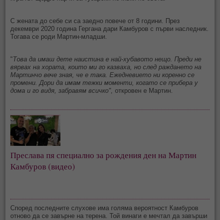
С жената до себе си са заедно повече от 8 години. През
декември 2020 година Гергана дари Камбуров с първи наследник.
Тогава се роди Мартин-младши.
"
Това да имаш дете наистина е най-хубавото нещо. Преди не
вярвах на хората, които ми го казваха, но след раждането на
Мартинчо вече зная, че е така. Ежедневието ни коренно се
промени. Дори да имам тежки моменти, когато се прибера у
дома и го видя, забравям всичко",
откровен е Мартин.
Преслава пя специално за рождения ден на Мартин 
Камбуров (видео)
Според последните слухове има голяма вероятност Камбуров
отново да се завърне на терена. Той винаги е мечтал да завърши