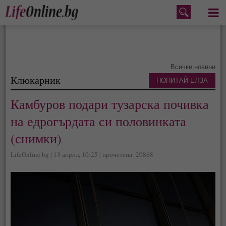
Меню
Всички новини
Клюкарник
ПОПИТАЙ ЕЛЗА
Камбуров подари тузарска почивка
на едрогърдата си половинката
(снимки)
LifeOnline.bg | 13 април, 10:25 | прочетена: 20868