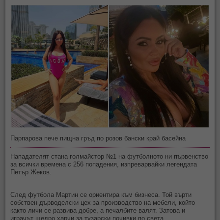
Парпарова пече пищна гръд по розов бански край басейна
Нападателят стана голмайстор №1 на футболното ни първенство
за всички времена с 256 попадения, изпреварвайки легендата
Петър Жеков.
След футбола Мартин се ориентира към бизнеса. Той върти
собствен дърводелски цех за производство на мебели, който
както личи се развива добре, а печалбите валят. Затова и
играчът щедро харчи за тузарски почивки по света.