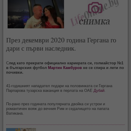
През декември 2020 година Гергана го
дари с първи наследник.
С
лед като прекрати официално кариерата си, голмайстор №1
в българския футбол
Мартин Камбуров
не се спира и лети по
почивки.
41-годишният нападател подари на половинката си Гергана
Парпарова тузарска ваканция в перлата на ОАЕ
Дубай
.
По-рано през годината популярната двойка си устрои и
романтичен вояж до вечния Рим и седалището на папата
Ватикана.