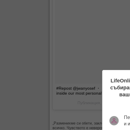
LifeOnl
събиран
#Repost @jwanyosef ・・・ This is us in
inside our most personal abode ???? #ar
ваш
Публикация, споделена от
Пе
„Разменихме си обети, заклехме се във вя
и 
всичко. Чувството е невероятно! Вече не мо