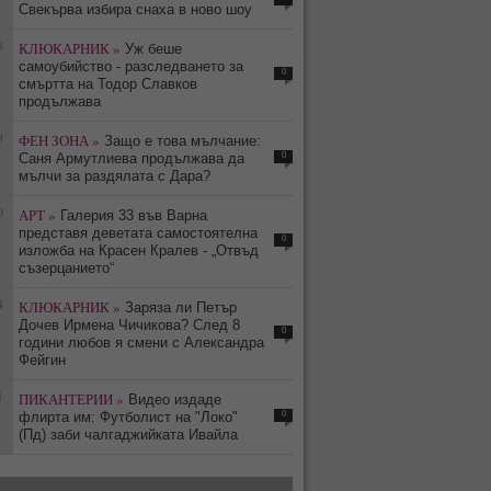
Свекърва избира снаха в ново шоу
8
КЛЮКАРНИК »
Уж беше
самоубийство - разследването за
0
смъртта на Тодор Славков
продължава
9
ФЕН ЗОНА »
Защо е това мълчание:
0
Саня Армутлиева продължава да
мълчи за раздялата с Дара?
0
АРТ »
Галерия 33 във Варна
представя деветата самостоятелна
0
изложба на Красен Кралев - „Отвъд
съзерцанието“
4
КЛЮКАРНИК »
Заряза ли Петър
Дочев Ирмена Чичикова? След 8
0
години любов я смени с Александра
Фейгин
1
ПИКАНТЕРИИ »
Видео издаде
0
флирта им: Футболист на "Локо"
(Пд) заби чалгаджийката Ивайла