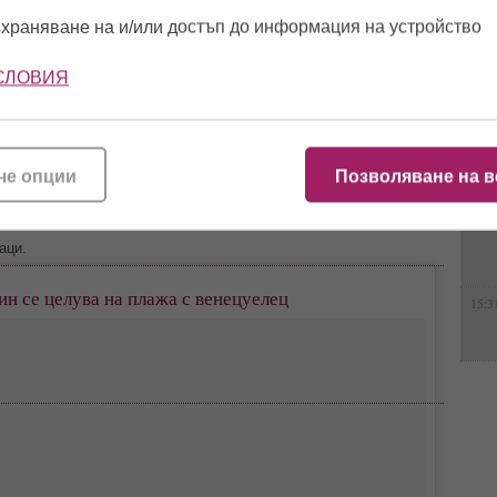
 иконата.
храняване на и/или достъп до информация на устройство
отно парти, което да продължи цели три дни, макар че
зненството.
13:0
СЛОВИЯ
ия, вечеря, самия купон и след това време за почивка“, добави
ември 2016, като Мартин се похвали с новината в шоуто на Елън
12:5
 на колене и извадих малката метална кутийка. И вместо да го
че опции
Позволяване на в
зах: „Взел съм ти нещо“. Беше ужасна фраза. Той веднага каза
та си с теб“. А той ми каза: „Това въпрос ли беше?“, обясни
16:1
0 минути да осъзнае, че любимият му му е отговорил с „ДА“.
аци.
н се целува на плажа с венецуелец
15:3