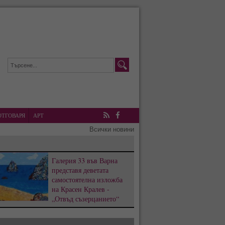
ОТГОВАРЯ
АРТ
RSS
Facebook
Всички новини
Галерия 33 във Варна
представя деветата
самостоятелна изложба
на Красен Кралев -
„Отвъд съзерцанието“