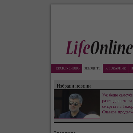
ЕКСКЛУЗИВНО
ЗВЕЗДИТЕ
КЛЮКАРНИК
П
Избрани новини
Уж беше самоуби
разследването за
смъртта на Тодо
Славков продъл
Звездите