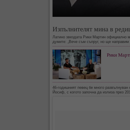
Изпълнителят мина в реди
Латино звездата Рики Мартин официално ми
думите: „Вече съм съпруг, но ще направим
Рики Марти
46-годишният певец бе много развълнуван
Йосиф, с когото започна да излиза през 201