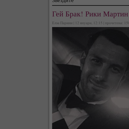
Гей Брак! Рики Мартин
Елза Парини | 12 януари, 12:15 | прочетена: 1