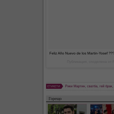
Feliz Año Nuevo de los Martin-Yosef 
Публикация, споделена от
Рики Мартин
,
сватба
,
гей брак
ЕТИКЕТИ
Горещо