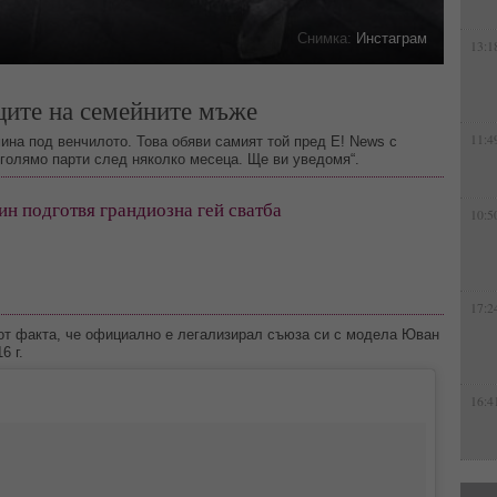
Снимка:
Инстаграм
13:1
ците на семейните мъже
11:4
на под венчилото. Това обяви самият той пред E! News с
 голямо парти след няколко месеца. Ще ви уведомя“.
н подготвя грандиозна гей сватба
10:5
17:2
 от факта, че официално е легализирал съюза си с модела Юван
6 г.
16:4