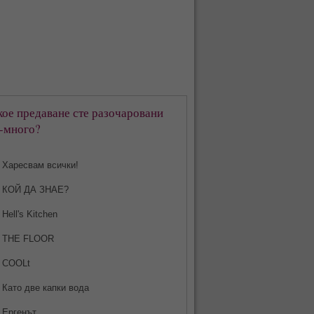
кое предаване сте разочаровани
-много?
Харесвам всички!
КОЙ ДА ЗНАЕ?
Hell's Kitchen
THE FLOOR
COOLt
Като две капки вода
Ергенът