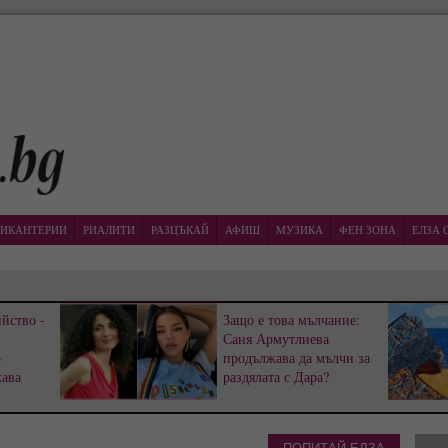
ИКАНТЕРИИ
РИАЛИТИ
РАЗЦЪКАЙ
АФИШ
МУЗИКА
ФЕН ЗОНА
ЕЛЗА 
йство -
Защо е това мълчание:
Саня Армутлиева
р
продължава да мълчи за
жава
раздялата с Дара?