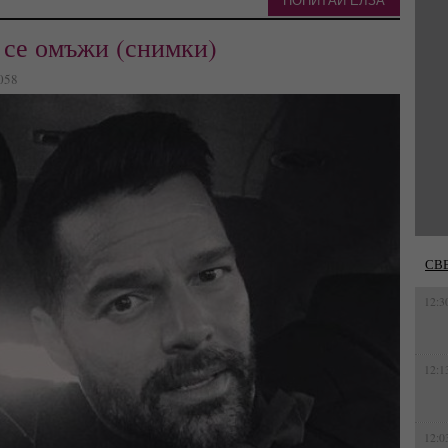
ПОПИТАЙ ЕЛЗА
 се омъжи (снимки)
5058
СВ
12:3
12:1
12:0