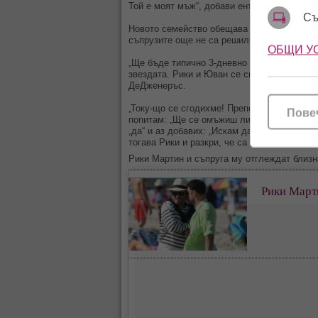
Той е моят мъж“, добави ентусиазирано гей
Съ
Новото семейство обещава да вдигне страх
съпрузите още не са решили къде ще е пра
ОБЩИ У
„Ще бъде типично 3-дневно парти с репетиц
звездата. Рики и Юван се сгодиха през но
ДеДженеръс.
„Току-що се сгодихме! Препотих се! Паднах
Пове
попитам: „Ще се омъжиш ли за мен?“, му ка
„да“ и аз добавих: „Искам да прекарам живо
тогава Рики и разкри, че са му трябвали 3
Рики Мартин и съпруга му отглеждат близн
Рики Марти