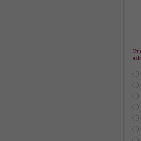
От 
най