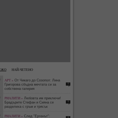
ЕЖО
НАЙ-ЧЕТЕНО
0
АРТ »
От Чикаго до Созопол: Лина
0
Григорова сбъдна мечтата си за
собствена галерия
3
РИАЛИТИ »
Любовта им приключи!
0
Брадърите Стефан и Сияна се
разделиха с гръм и трясък
3
РИАЛИТИ »
След "Ергенът":
0