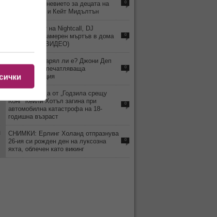
какво е ежедневието за децата на
0
принц Уилям и Кейт Мидълтън
2
Хитмейкърът на Nightcall, DJ
Kavinsky, е намерен мъртъв в дома
0
си в Париж (ВИДЕО)
4
ВИДЕО: Остарял ли е? Джони Деп
изненада с впечатляваща
0
трансформация
сички
2
Детето звезда от „Годзила срещу
Конг“ Кейли Хотъл загина при
0
автомобилна катастрофа на 18-
годишна възраст
1
СНИМКИ: Ерлинг Холанд отпразнува
26-ия си рожден ден на луксозна
0
яхта, облечен като викинг