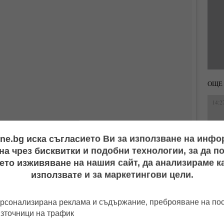
ОЩЕ 
14:2
ine.bg иска съгласието Ви за използване на инф
15:1
а чрез бисквитки и подобни технологии, за да 
 our home????????‍♂️????????‍♂️ @archdigest had a look
chitecturaldigest #covergirl
ето изживяване на нашия сайт, да анализираме ка
използвате и за маркетингови цели.
Ricky
(@ricky_martin) наЯну 9, 2018 в 8:22 PST
15:2
рсонализирана реклама и съдържание, преброяване на п
рност, подписахме всички документи и предбрачен договор...
източници на трафик
10:4
га да го представям като мой годеник. Не мога, той ми е съпруг.