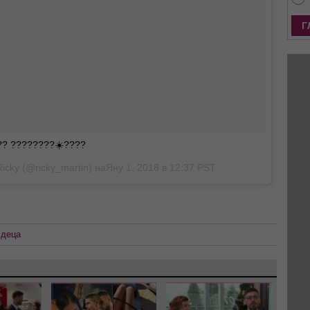
???? ????????☀️????
Ricky
(@ricky_martin) наЯну 1, 2018 в 12:37 PST
,
деца