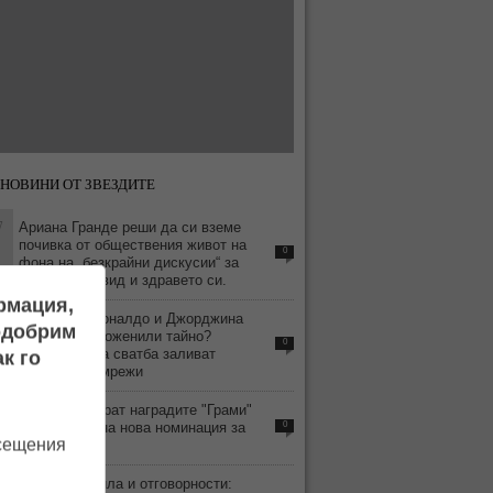
НОВИНИ ОТ ЗВЕЗДИТЕ
7
Ариана Гранде реши да си вземе
почивка от обществения живот на
0
фона на „безкрайни дискусии“ за
външния си вид и здравето си.
ормация,
6
Кристиано Роналдо и Джорджина
подобрим
Родригес се оженили тайно?
0
Слуховете за сватба заливат
к го
социалните мрежи
9
BTS бойкотират наградите "Грами"
заради спорна нова номинация за
0
осещения
азиатски поп
3
Строги правила и отговорности: