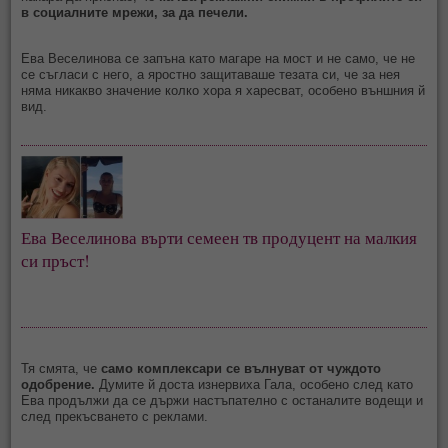
в социалните мрежи, за да печели.
Ева Веселинова се запъна като магаре на мост и не само, че не
се съгласи с него, а яростно защитаваше тезата си, че за нея
няма никакво значение колко хора я харесват, особено външния й
вид.
Ева Веселинова върти семеен тв продуцент на малкия 
си пръст!
Тя смята, че
само комплексари се вълнуват от чуждото
одобрение.
Думите й доста изнервиха Гала, особено след като
Ева продължи да се държи настъпателно с останалите водещи и
след прекъсването с реклами.