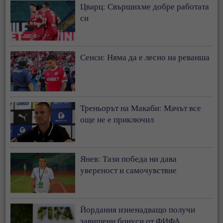
Цварц: Свършихме добре работата
си
Сенси: Няма да е лесно на реванша
Треньорът на Макаби: Мачът все
още не е приключил
Янев: Тази победа ни дава
увереност и самочувствие
Йордания изненадващо получи
завишени бонуси от ФИФА