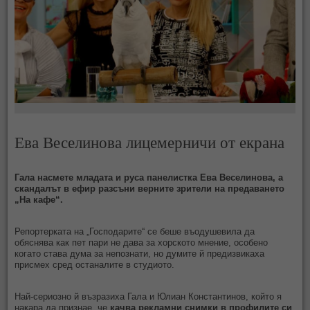
Ева Веселинова лицемерничи от екрана
Гала насмете младата и руса панелистка Ева Веселинова, а
скандалът в ефир разсъни верните зрители на предаването
„На кафе“.
Репортерката на „Господарите“ се беше въодушевила да
обяснява как пет пари не дава за хорското мнение, особено
когато става дума за непознати, но думите й предизвикаха
присмех сред останалите в студиото.
Най-сериозно й възразиха Гала и Юлиан Константинов, който я
накара да признае, че
качва рекламни снимки в профилите си