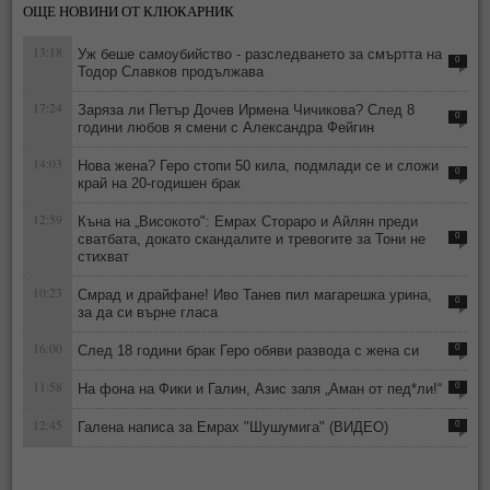
ОЩЕ НОВИНИ ОТ КЛЮКАРНИК
13:18
Уж беше самоубийство - разследването за смъртта на
0
Тодор Славков продължава
17:24
Заряза ли Петър Дочев Ирмена Чичикова? След 8
0
години любов я смени с Александра Фейгин
14:03
Нова жена? Геро стопи 50 кила, подмлади се и сложи
0
край на 20-годишен брак
12:59
Къна на „Високото": Емрах Стораро и Айлян преди
сватбата, докато скандалите и тревогите за Тони не
0
стихват
10:23
Смрад и драйфане! Иво Танев пил магарешка урина,
0
за да си върне гласа
16:00
След 18 години брак Геро обяви развода с жена си
0
11:58
На фона на Фики и Галин, Азис запя „Аман от пед*ли!“
0
12:45
Галена написа за Емрах "Шушумига" (ВИДЕО)
0