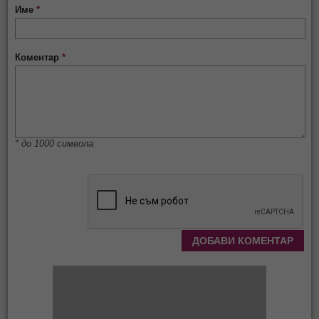
Име
*
Коментар
*
* до 1000 символа