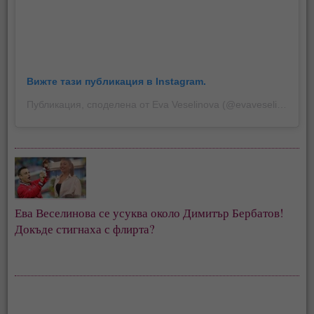
Вижте тази публикация в Instagram.
Публикация, споделена от Eva Veselinova (@evaveselinova)
на
Ева Веселинова се усуква около Димитър Бербатов! 
Докъде стигнаха с флирта? 