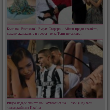
Къна на „Високото": Емрах Стораро и Айлян преди сватбата,
докато скандалите и тревогите за Тони не стихват
Видео издаде флирта им: Футболист на "Локо" (Пд) заби
чалгаджийката Ивайла