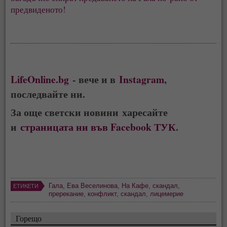
предвиденото!
LifeOnline.bg
- вече и в
Instagram
,
последвайте ни.
За още светски новини харесайте
и
страницата ни във Facebook ТУК
.
Гала
,
Ева Веселинова
,
На Кафе
,
скандал
,
ЕТИКЕТИ
пререкание
,
конфликт
,
скандал
,
лицемерие
Горещо