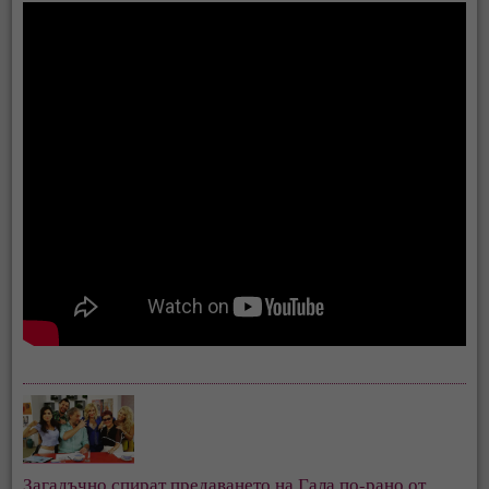
Загадъчно спират предаването на Гала по-рано от 