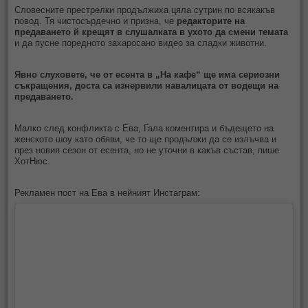
Словесните престрелки продължиха цяла сутрин по всякакъв
повод. Тя чистосърдечно и призна, че
редакторите на
предаването й крещят в слушалката в ухото да смени темата
и да пусне поредното захаросано видео за сладки животни.
Явно слуховете, че от есента в „На кафе“ ще има сериозни
съкращения, доста са изнервили навалицата от водещи на
предаването.
Малко след конфликта с Ева, Гала коментира и бъдещето на
женското шоу като обяви, че то ще продължи да се излъчва и
през новия сезон от есента, но не уточни в какъв състав, пише
ХотНюс.
Рекламен пост на Ева в нейният Инстаграм: