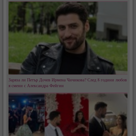
Заряза ли Петър Дочев Ирмена Чичикова? След 8 години любов
я смени с Александра Фейгин