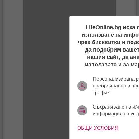
LifeOnline.bg иска
използване на инфо
чрез бисквитки и под
да подобрим вашет
нашия сайт, да ан
използвате и за ма
Персонализирана р
преброяване на по
трафик
Съхраняване на и/и
информация на уст
ОБЩИ УСЛОВИЯ