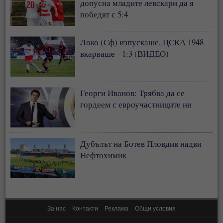
допусна младите левскари да я
победят с 5:4
Локо (Сф) изпускаше, ЦСКА 1948
вкарваше - 1:3 (ВИДЕО)
Георги Иванов: Трябва да се
гордеем с евроучастниците ни
Дубълът на Ботев Пловдив надви
Нефтохимик
За нас
Контакти
Реклама
Общи условия