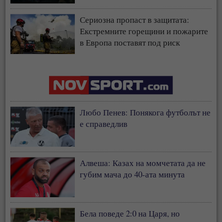
страната
Сериозна пропаст в защитата:
Екстремните горещини и пожарите
в Европа поставят под риск
застрахователния модел
Любо Пенев: Понякога футболът не
е справедлив
Алвеша: Казах на момчетата да не
губим мача до 40-ата минута
Бела поведе 2:0 на Царя, но