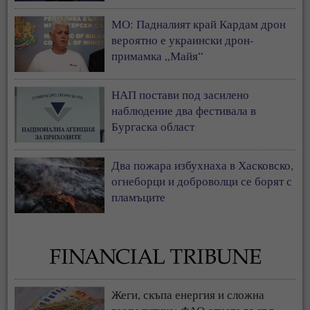
МО: Падналият край Кардам дрон
вероятно е украински дрон-
примамка „Майя“
НАП постави под засилено
наблюдение два фестивала в
Бургаска област
Два пожара избухнаха в Хасковско,
огнеборци и доброволци се борят с
пламъците
Жеги, скъпа енергия и сложна