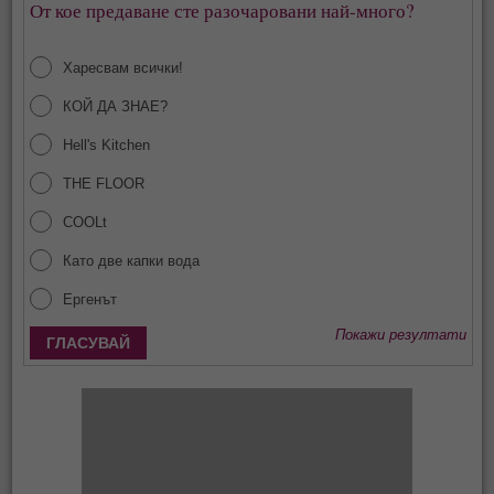
От кое предаване сте разочаровани най-много?
Харесвам всички!
КОЙ ДА ЗНАЕ?
Hell's Kitchen
THE FLOOR
COOLt
Като две капки вода
Ергенът
Покажи резултати