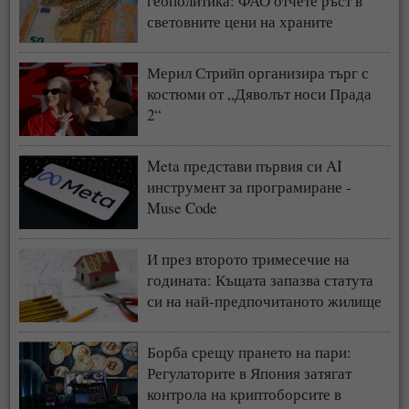
геополитика: ФАО отчете ръст в
световните цени на храните
Мерил Стрийп организира търг с
костюми от „Дяволът носи Прада
2“
Meta представи първия си AI
инструмент за програмиране -
Muse Code
И през второто тримесечие на
годината: Къщата запазва статута
си на най-предпочитаното жилище
у нас
Борба срещу прането на пари:
Регулаторите в Япония затягат
контрола на криптоборсите в