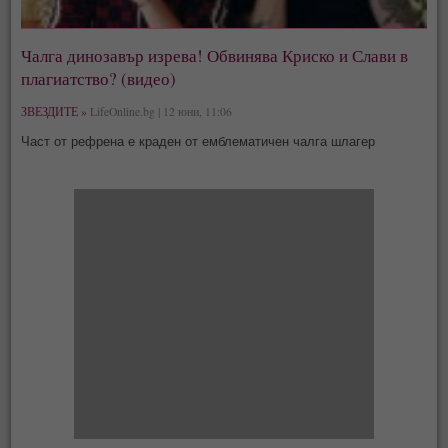
Чалга динозавър изрева! Обвинява Криско и Слави в
плагиатство? (видео)
ЗВЕЗДИТЕ »
LifeOnline.bg | 12 юни, 11:06
Част от рефрена е краден от емблематичен чалга шлагер