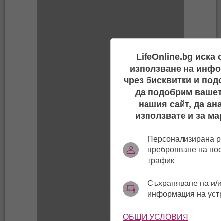
LifeOnline.bg иска
използване на инфо
чрез бисквитки и под
да подобрим вашет
нашия сайт, да ан
използвате и за ма
Персонализирана р
преброяване на по
трафик
Съхраняване на и/и
информация на уст
ОБЩИ УСЛОВИЯ