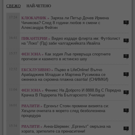
СВЕЖО
НАЙ-ЧЕТЕНО
17:24
КЛЮКАРНИК »
Заряза ли Петър Дочев Ирмена
0
Чичикова? След 8 години любов я смени с
Александра Фейгин
16:41
ПИКАНТЕРИИ »
Видео издаде флирта им: Футболист
0
на "Локо" (Пд) заби чалгаджийката Ивайла
15:57
ФЕН ЗОНА »
Как зодия Лъв превръща спортните
0
прогнози и казиното в истинско шоу
12:32
ЕКСКЛУЗИВНО »
Първо в LifeOnline! Вълчо
0
Арабаджиев Младши и Мартина Русимова сe
oжениха на скромна плажна сватба! (СНИМКИ)
11:04
ФЕН ЗОНА »
Феникс На Доброто И 8888.Bg С Поредна
0
Крачка В Подкрепа На Българското Училище
16:01
РИАЛИТИ »
Ергенът Стоян промени визията си:
0
Хвърли очилата в морето след безболезнена
процедура
15:34
РИАЛИТИ »
Анна-Шермин: „Ергенът" омръзна на
0
хората, зрителите са пренаситени!