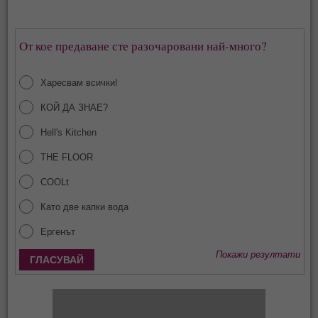
От кое предаване сте разочаровани най-много?
Харесвам всички!
КОЙ ДА ЗНАЕ?
Hell's Kitchen
THE FLOOR
COOLt
Като две капки вода
Ергенът
Покажи резултати