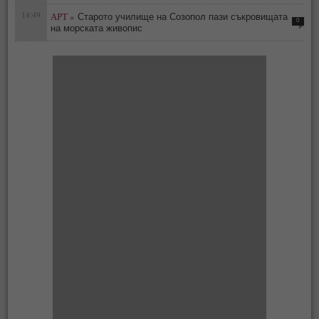
14:49
АРТ »
Старото училище на Созопол пази съкровищата
0
на морската живопис