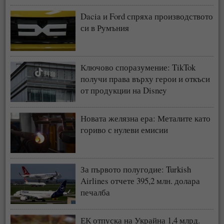
Dacia и Ford спряха производството
си в Румъния
Ключово споразумение: TikTok
получи права върху герои и откъси
от продукции на Disney
Новата желязна ера: Металите като
гориво с нулеви емисии
За първото полугодие: Turkish
Airlines отчете 395,2 млн. долара
печалба
ЕК отпуска на Украйна 1,4 млрд.