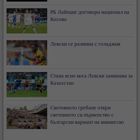
РБ Лайпциг договори национал на
Косово
Левски се размина с голаджия
Стана ясно кога Левски заминава за
Казахстан
Световното гребане откри
световното си първенство с
български вариант на викингско
гребане