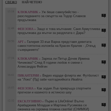
СВЕЖО
НАЙ-ЧЕТЕНО
13:18
КЛЮКАРНИК »
Уж беше самоубийство -
0
разследването за смъртта на Тодор Славков
продължава
11:49
ФЕН ЗОНА »
Защо е това мълчание: Саня Армутлиева
0
продължава да мълчи за раздялата с Дара?
10:50
АРТ »
Галерия 33 във Варна представя деветата
0
самостоятелна изложба на Красен Кралев - „Отвъд
съзерцанието“
17:24
КЛЮКАРНИК »
Заряза ли Петър Дочев Ирмена
0
Чичикова? След 8 години любов я смени с
Александра Фейгин
16:41
ПИКАНТЕРИИ »
Видео издаде флирта им: Футболист
0
на "Локо" (Пд) заби чалгаджийката Ивайла
15:57
ФЕН ЗОНА »
Как зодия Лъв превръща спортните
0
прогнози и казиното в истинско шоу
12:32
ЕКСКЛУЗИВНО »
Първо в LifeOnline! Вълчо
0
Арабаджиев Младши и Мартина Русимова сe
oжениха на скромна плажна сватба! (СНИМКИ)