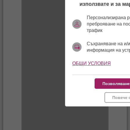
използвате и за ма
Персонализирана р
преброяване на по
трафик
Съхраняване на и/и
информация на уст
ОБЩИ УСЛОВИЯ
Позволяване
Повече 