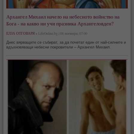
Архангел Михаил начело на небесното войнство на
Бога - на какво ни учи празника Архангеловден?
ЕЛЗА ОТГОВАРЯ »
LifeOnline.bg | 08 ноември, 07:00
Днес вярващите се събират, за да почетат един от най-силните и
вдъхновяващи небесни покровители – Архангел Михаил.