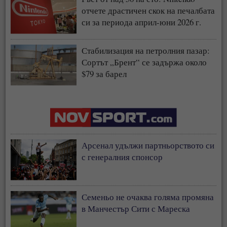
отчете драстичен скок на печалбата
си за периода април-юни 2026 г.
Стабилизация на петролния пазар:
Сортът „Брент“ се задържа около
$79 за барел
Арсенал удължи партньорството си
с генералния спонсор
Семеньо не очаква голяма промяна
в Манчестър Сити с Мареска