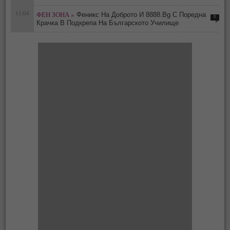
11:04
ФЕН ЗОНА »
Феникс На Доброто И 8888.Bg С Поредна
0
Крачка В Подкрепа На Българското Училище