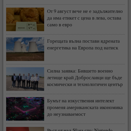
От 9 август вече не е задължително
да има етикет с цена в лева, остава
само в евро
Горещата вълна постави ядрената
енергетика на Европа под натиск
Силна заявка: Бившето военно
летище край Доброславци ще бъде
космически и технологичен център
(СНИМКИ + ВИДЕО)
Бумът на изкуствения интелект
променя американската икономика
до неузнаваемост
Ръст от над 50 на сто: Nintendo