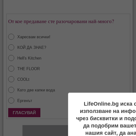
От кое предаване сте разочаровани най-много?
Харесвам всички!
КОЙ ДА ЗНАЕ?
Hell's Kitchen
THE FLOOR
COOLt
Като две капки вода
Ергенът
LifeOnline.bg иска
използване на инфо
Покажи резултати
чрез бисквитки и под
да подобрим вашет
нашия сайт, да ан