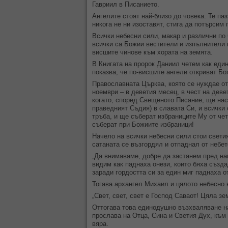
Гавриил в Писанието.
Ангелите стоят най-близо до човека. Те па
никога не ни изоставят, стига да потърсим
Всички небесни сили, макар и различни по 
всички са Божии вестители и изпълнители 
висшите чинове към хората на земята.
В Книгата на пророк Даниил четем как един
показва, че по-висшите ангели откриват Бо
Православната Църква, която се нуждае от
ноември – в деветия месец, в чест на деве
когато, според Свещеното Писание, ще нас
праведният Съдия) в славата Си, и всички
тръба, и ще съберат избраниците Му от чет
съберат при Божиите избраници!
Начело на всички небесни сили стои светия
сатаната се възгордял и отпаднал от небе
„Да внимаваме, добре да застанем пред наш
видим как паднаха онези, които бяха създ
заради гордостта си за един миг паднаха о
Тогава архангел Михаил и цялото небесно 
„Свет, свет, свет е Господ Саваот! Цяла зе
Оттогава това единодушно възхваляване на
прослава на Отца, Сина и Светия Дух, към
вяра.