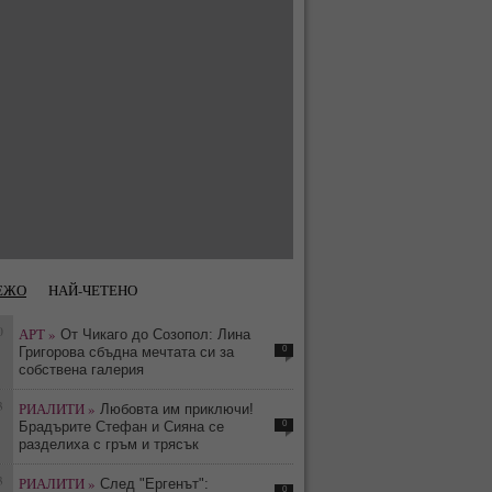
ЕЖО
НАЙ-ЧЕТЕНО
0
АРТ »
От Чикаго до Созопол: Лина
0
Григорова сбъдна мечтата си за
собствена галерия
3
РИАЛИТИ »
Любовта им приключи!
0
Брадърите Стефан и Сияна се
разделиха с гръм и трясък
3
РИАЛИТИ »
След "Ергенът":
0