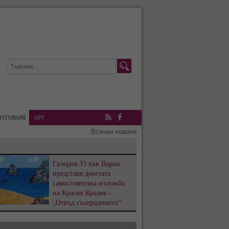
ОТГОВАРЯ
АРТ
RSS
Facebook
Всички новини
Галерия 33 във Варна
представя деветата
самостоятелна изложба
на Красен Кралев -
„Отвъд съзерцанието“