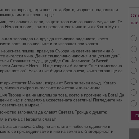
зят всеки вярващ, вдъхновяват доброто, изправят падналите и
От 
 помощта им с искрено сърце.
най
чин, се наричат ангели, защото това име означава служение. Те
на Неговата воля, които предават светлината и любовта Му от
 ангел заповядва на друг да изтълкува видението, което
жията воля на по-нисшите и ги изпращат при хората.
 небесната помощ, празнува Събора на светите ангели на 8
тте ангелски чина. Денят символично напомня и за „осмия ден“,
тъпи Страшният съд: „ще дойде Син Човечески (и Божий,
 свети Ангели с Него… И ще изпрати Ангелите Си с гръмогласна
ирите вятъра“. Нека и ние бъдем сред онези, които тогава ще се
т архистратиг Михаил, избран от Бога за техен вожд. Когато
то, Михаил събрал ангелските войнства и възкликнал:
ия Творец и да не мислим за това, което е противно на Бога! Да
адени с нас и споделяха божествената светлина! Погледнете как
т светлината в мрака!“
войнство започнали да славят Светата Троица с думите:
мя е пълна с Неговата слава!“
 Бога се нарича Събор на ангелите – небесно единение в
 което се присъединяваме и ние на земята с благодарност и