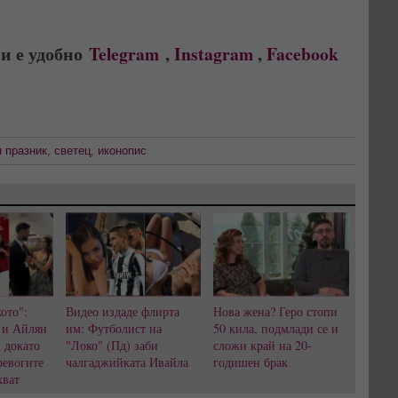
и е удобно
Telegram
,
Instagram
,
Facebook
 празник
,
светец
,
иконопис
ото":
Видео издаде флирта
Нова жена? Геро стопи
 и Айлян
им: Футболист на
50 кила, подмлади се и
, докато
"Локо" (Пд) заби
сложи край на 20-
ревогите
чалгаджийката Ивайла
годишен брак
хват