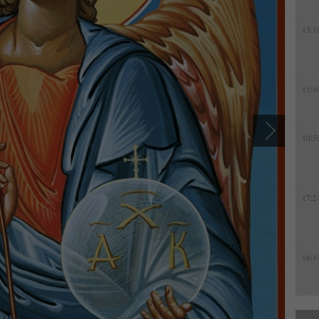
13:1
11:4
10:5
17:2
16:4