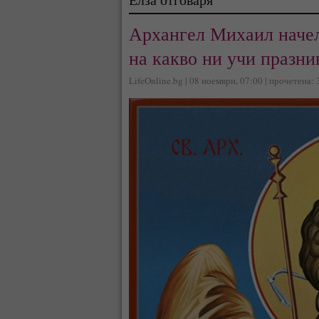
Архангел Михаил начел
на какво ни учи празн
LifeOnline.bg | 08 ноември, 07:00 | прочетена: