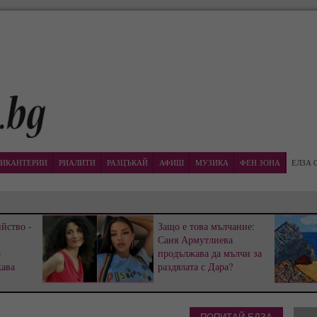
ИКАНТЕРИИ
РИАЛИТИ
РАЗЦЪКАЙ
АФИШ
МУЗИКА
ФЕН ЗОНА
ЕЛЗА 
йство -
Защо е това мълчание:
Саня Армутлиева
р
продължава да мълчи за
жава
раздялата с Дара?