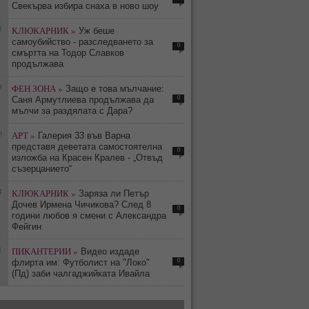
Свекърва избира снаха в ново шоу
8
КЛЮКАРНИК »
Уж беше
самоубийство - разследването за
0
смъртта на Тодор Славков
продължава
9
ФЕН ЗОНА »
Защо е това мълчание:
0
Саня Армутлиева продължава да
мълчи за раздялата с Дара?
0
АРТ »
Галерия 33 във Варна
представя деветата самостоятелна
0
изложба на Красен Кралев - „Отвъд
съзерцанието“
4
КЛЮКАРНИК »
Заряза ли Петър
Дочев Ирмена Чичикова? След 8
0
години любов я смени с Александра
Фейгин
1
ПИКАНТЕРИИ »
Видео издаде
0
флирта им: Футболист на "Локо"
(Пд) заби чалгаджийката Ивайла