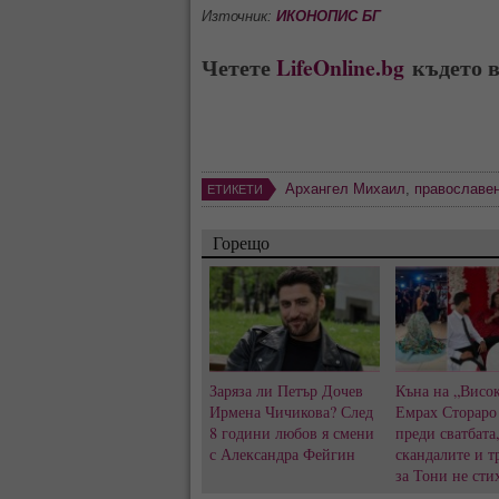
Източник:
ИКОНОПИС БГ
Четете
LifeOnline.bg
където в
Архангел Михаил
,
православен
ЕТИКЕТИ
Горещо
Заряза ли Петър Дочев
Къна на „Висок
Ирмена Чичикова? След
Емрах Стораро
8 години любов я смени
преди сватбата
с Александра Фейгин
скандалите и т
за Тони не сти