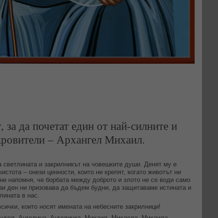
 за да почетат един от най-силните и
ровители – Архангел Михаил.
а светлината и закрилникът на човешките души. Денят му е
истота – онези ценности, които ни крепят, когато животът ни
ни напомня, че борбата между доброто и злото не се води само
Този ден ни призовава да бъдем будни, да защитаваме истината и
тлината в нас.
всички, които носят имената на небесните закрилници!
Ангел, Ангелина, Ангелинка, Михаил, Михаела, Михаила,