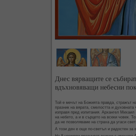
Днес вярващите се събират,
вдъхновяващи небесни пок
Той е мечът на Божията правда, стражът н
празник на вярата, смелостта и духовната ч
изправя пред изпитания. Архангел Михаил 
на небето, а и в сърцето на всеки човек. 
да не позволяваме на страха да угаси све
А този ден е още по-светъл и радостен за 
На 8 ноември празнуват всички с имената 