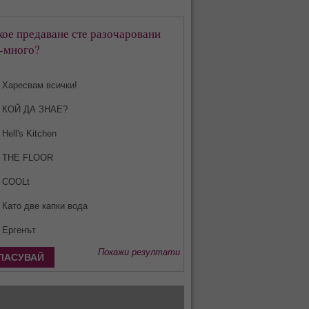
кое предаване сте разочаровани
-много?
Харесвам всички!
КОЙ ДА ЗНАЕ?
Hell's Kitchen
THE FLOOR
COOLt
Като две капки вода
Ергенът
Покажи резултати