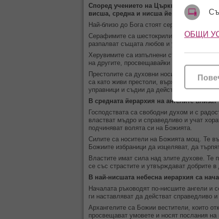
Според учението на Църквата ангелите с
Съ
висша, средна и нисша йерархия.
Най-близо до Бога стоят серафимите, херу
ОБЩИ У
Серафимите са шестокрили и пламтят от лю
разпалват същата любов и у останалите не
Херувимите са изпълнени със светлина и зн
на другите, просвещавайки техните духовни
Престолите са духовни носители на Божиет
Пове
са като живи престоли, върху които по та
управници и съдии да действат справедлив
В средната йерархия на ангелите влизат 
Господствата са свободни духом и с радос
властват мъдро и справедливо и учат хора
подчиняват волята си на Божията.
Силите са носители на Божията мощ. Те въ
Божиите избраници да изцеляват, да търпят
Властите имат сила над злите духове. Те 
се със страстите и утвърждават добрите в
В най-нисшата небесна иерархия са начал
Началата ръководят по-нисшите ангели и се
ги наставляват да действат справедливо и 
Архангелите са Божии вестители, които отк
просвещават умовете и носят послания на