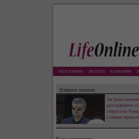
ЕКСКЛУЗИВНО
ЗВЕЗДИТЕ
КЛЮКАРНИК
П
Избрани новини
Уж беше самоуби
разследването за
смъртта на Тодо
Славков продъл
Елза отговаря