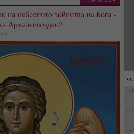
ПОПИТАЙ ЕЛЗА
о на небесното войнство на Бога -
ика Архангеловден?
 3876
СВ
12:3
12:1
12:0