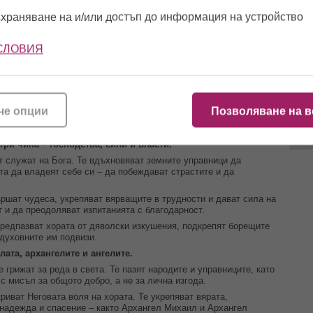
а разделени на девет чина, подредени в три степени –
храняване на и/или достъп до информация на устройство
10:5
вимите и престолите.
СЛОВИЯ
бов към своя Създател. Те горят от божествен огън и
бесни сили. Самото им име означава „горящи“.
11:5
ание. Те сияят с мъдростта, която идва от Бога, и я предават
 очи. Името им означава „познание“ и „излияние на премъдрост“.
о присъствие. Чрез тях се проявява Неговото правосъдие – те
че опции
Позволяване на в
11:4
йнствен начин почива Божията слава. Те вдъхновяват земните
о и по Божия воля.
три чина – господства, сили и власти.
т служат на Бога. Те вдъхновяват земните управници да
та да владеят себе си – да побеждават страстите и да
ршат чудеса, укрепяват вярващите в трудности и дават сила на
 и да преодоляват изпитанията с благодарност.
предпазват хората от дяволски изкушения, подкрепят борещите
 духовните им подвизи.
ата, архангелите и ангелите.
 грижат за реда в света. Те пазят народите и управниците, като
с мисъл за общото добро, а не за лична изгода.
риват Неговата воля на хората. Те укрепяват вярата,
 надежда и спасение – както Архангел Михаил и Архангел