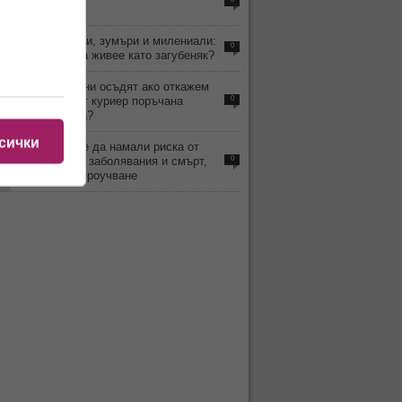
от мъжете?
2
Бейби бумъри, зумъри и милениали:
0
Кой наистина живее като загубеняк?
0
Може ли да ни осъдят ако откажем
да вземем от куриер поръчана
0
онлайн стока?
сички
1
Кафето може да намали риска от
чернодробни заболявания и смърт,
0
установява проучване