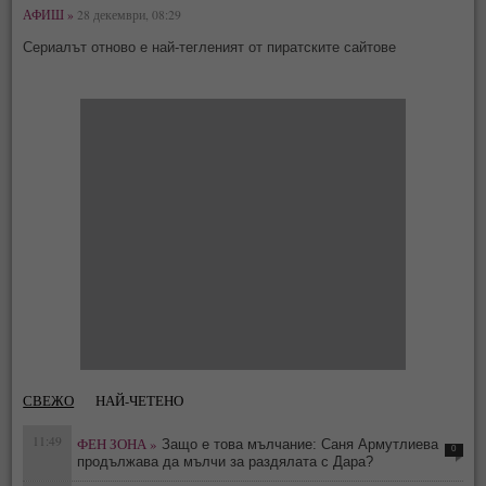
АФИШ »
28 декември, 08:29
Сериалът отново е най-тегленият от пиратските сайтове
СВЕЖО
НАЙ-ЧЕТЕНО
11:49
ФЕН ЗОНА »
Защо е това мълчание: Саня Армутлиева
0
продължава да мълчи за раздялата с Дара?