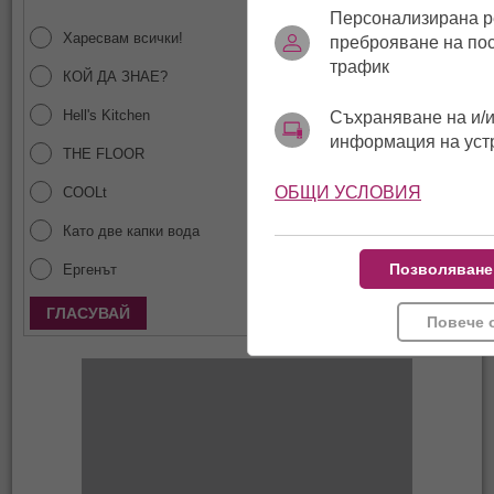
Персонализирана р
Харесвам всички!
преброяване на по
трафик
КОЙ ДА ЗНАЕ?
Hell's Kitchen
Съхраняване на и/и
информация на уст
THE FLOOR
ОБЩИ УСЛОВИЯ
COOLt
Като две капки вода
Позволяване
Ергенът
Покажи резултати
Повече 