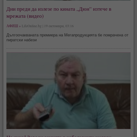
Дни преди да излезе по кината „Дюн“ изтече в
мрежата (видео)
АФИШ »
LifeOnline.bg | 19 октомври, 03:16
Дългоочакваната премиера на Мегапродукцията бе помрачена от
пиратски набези