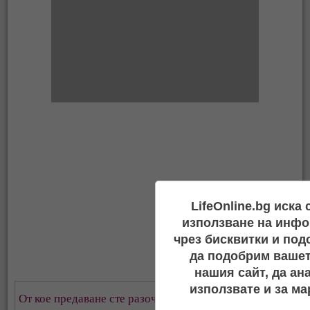
LifeOnline.bg иска
използване на инфо
чрез бисквитки и под
да подобрим вашет
нашия сайт, да ан
използвате и за ма
От кое предаване сте разочаровани най-много?