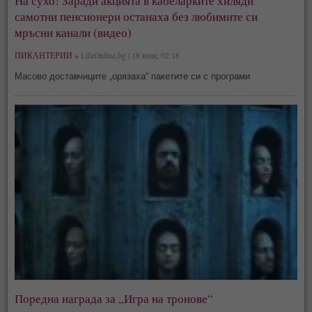
На сухо! Заради акцията в кабеларките хиляди
самотни пенсионери останаха без любимите си
мръсни канали (видео)
ПИКАНТЕРИИ »
LifeOnline.bg | 18 юни, 02:18
Масово доставчиците „орязаха“ пакетите си с програми
Поредна награда за „Игра на тронове“