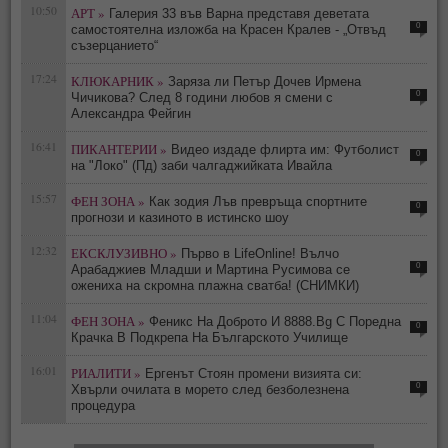
10:50
АРТ »
Галерия 33 във Варна представя деветата
0
самостоятелна изложба на Красен Кралев - „Отвъд
съзерцанието“
17:24
КЛЮКАРНИК »
Заряза ли Петър Дочев Ирмена
0
Чичикова? След 8 години любов я смени с
Александра Фейгин
16:41
ПИКАНТЕРИИ »
Видео издаде флирта им: Футболист
0
на "Локо" (Пд) заби чалгаджийката Ивайла
15:57
ФЕН ЗОНА »
Как зодия Лъв превръща спортните
0
прогнози и казиното в истинско шоу
12:32
ЕКСКЛУЗИВНО »
Първо в LifeOnline! Вълчо
0
Арабаджиев Младши и Мартина Русимова сe
oжениха на скромна плажна сватба! (СНИМКИ)
11:04
ФЕН ЗОНА »
Феникс На Доброто И 8888.Bg С Поредна
0
Крачка В Подкрепа На Българското Училище
16:01
РИАЛИТИ »
Ергенът Стоян промени визията си:
0
Хвърли очилата в морето след безболезнена
процедура