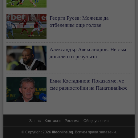
Георги Русев: Можеше да
отбележим още голове
Александър Александров: Не съм
доволен от резултата
Емил Костадинов: Показахме, че
сме равностойни на Панатинайкос
За нас
Контакти
Реклама
Общи условия
© Copyright 2026
lifeonline.bg
. Всички права запазени.