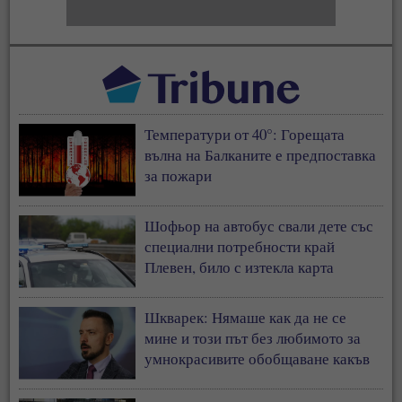
Температури от 40°: Горещата
вълна на Балканите е предпоставка
за пожари
Шофьор на автобус свали дете със
специални потребности край
Плевен, било с изтекла карта
Шкварек: Нямаше как да не се
мине и този път без любимото за
умнокрасивите обобщаване какъв
прост, дивашки народ от
антисемити сме българите