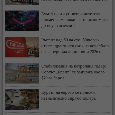
(СНИМКИ + ВИДЕО)
Бумът на изкуствения интелект
променя американската икономика
до неузнаваемост
Ръст от над 50 на сто: Nintendo
отчете драстичен скок на печалбата
си за периода април-юни 2026 г.
Стабилизация на петролния пазар:
Сортът „Брент“ се задържа около
$79 за барел
Курсът на еврото се понижи
незначително спрямо долара