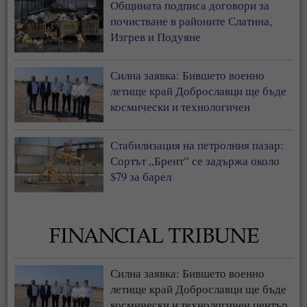
Общината подписа договори за
почистване в районите Слатина,
Изгрев и Подуяне
Силна заявка: Бившето военно
летище край Доброславци ще бъде
космически и технологичен
център (СНИМКИ + ВИДЕО)
Стабилизация на петролния пазар:
Сортът „Брент“ се задържа около
$79 за барел
Силна заявка: Бившето военно
летище край Доброславци ще бъде
космически и технологичен център