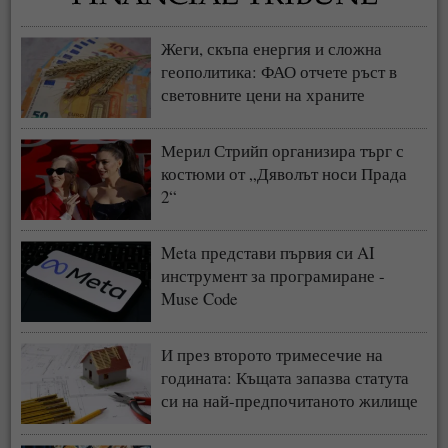
Жеги, скъпа енергия и сложна
геополитика: ФАО отчете ръст в
световните цени на храните
Мерил Стрийп организира търг с
костюми от „Дяволът носи Прада
2“
Meta представи първия си AI
инструмент за програмиране -
Muse Code
И през второто тримесечие на
годината: Къщата запазва статута
си на най-предпочитаното жилище
у нас