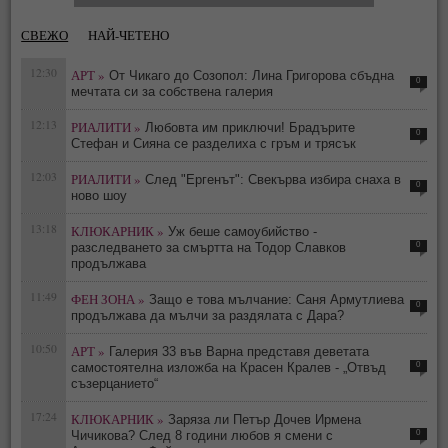
СВЕЖО
НАЙ-ЧЕТЕНО
12:30
АРТ »
От Чикаго до Созопол: Лина Григорова сбъдна
0
мечтата си за собствена галерия
12:13
РИАЛИТИ »
Любовта им приключи! Брадърите
0
Стефан и Сияна се разделиха с гръм и трясък
12:03
РИАЛИТИ »
След "Ергенът": Свекърва избира снаха в
0
ново шоу
13:18
КЛЮКАРНИК »
Уж беше самоубийство -
0
разследването за смъртта на Тодор Славков
продължава
11:49
ФЕН ЗОНА »
Защо е това мълчание: Саня Армутлиева
0
продължава да мълчи за раздялата с Дара?
10:50
АРТ »
Галерия 33 във Варна представя деветата
0
самостоятелна изложба на Красен Кралев - „Отвъд
съзерцанието“
17:24
КЛЮКАРНИК »
Заряза ли Петър Дочев Ирмена
0
Чичикова? След 8 години любов я смени с