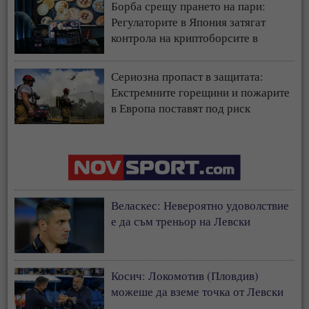
Борба срещу прането на пари:
Регулаторите в Япония затягат
контрола на криптоборсите в
страната
Сериозна пропаст в защитата:
Екстремните горещини и пожарите
в Европа поставят под риск
застрахователния модел
Веласкес: Невероятно удоволствие
е да съм треньор на Левски
Косич: Локомотив (Пловдив)
можеше да вземе точка от Левски