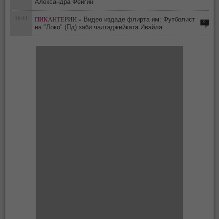
Александра Фейгин
16:41
ПИКАНТЕРИИ »
Видео издаде флирта им: Футболист
0
на "Локо" (Пд) заби чалгаджийката Ивайла