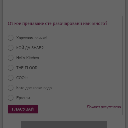
От кое предаване сте разочаровани най-много?
Харесвам всички!
КОЙ ДА ЗНАЕ?
Hell's Kitchen
THE FLOOR
COOLt
Като две капки вода
Ергенът
Покажи резултати