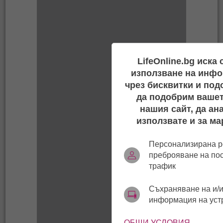
LifeOnline.bg иска
използване на инфо
чрез бисквитки и под
да подобрим вашет
нашия сайт, да ан
използвате и за ма
Персонализирана р
преброяване на по
трафик
Съхраняване на и/и
информация на уст
ОБЩИ УСЛОВИЯ