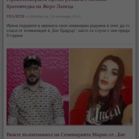
братовчедка на Жоро Ланеца
РИАЛИТИ »
LifeOnline.bg | 26 октомври, 03:41
Ирена подкрепя в мрежата своя номиниран роднина в опит да го
спаси от елиминация в „Биг Брадър“, както се случи с нея преди
9 години
Вижте възпитаникът на Семинарията Марио от „Биг