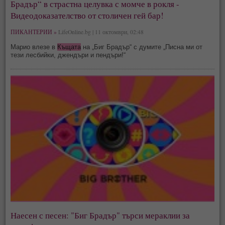
Брадър“ в страстна целувка с момче в рокля -
Видеодоказателство от столичен гей бар!
ПИКАНТЕРИИ »
LifeOnline.bg | 11 октомври, 02:48
Марио влезе в
Къщата
на „Биг Брадър“ с думите „Писна ми от
тези лесбийки, джендъри и пендъри!“
Наесен с песен: "Биг Брадър" търси мераклии за