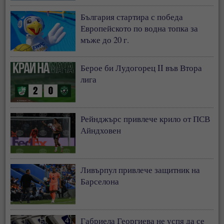
България стартира с победа
Европейското по водна топка за
мъже до 20 г.
Берое би Лудогорец II във Втора
лига
Рейнджърс привлече крило от ПСВ
Айндховен
Ливърпул привлече защитник на
Барселона
Габриела Георгиева не успя да се