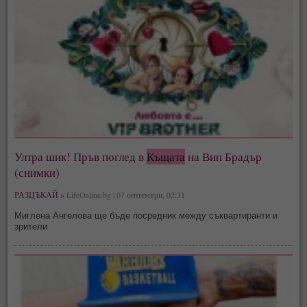
Ултра шик! Пръв поглед в
Къщата
на Вип Брадър
(снимки)
РАЗЦЪКАЙ »
LifeOnline.bg | 07 септември, 02:31
Миглена Ангелова ще бъде посредник между съквартиранти и
зрители