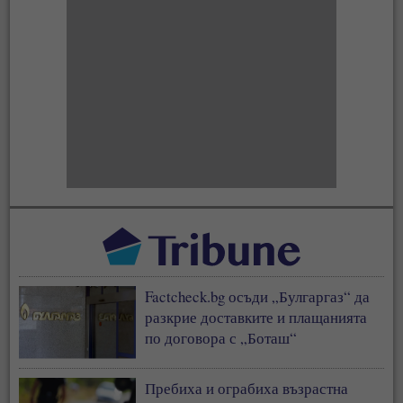
Factcheck.bg осъди „Булгаргаз“ да
разкрие доставките и плащанията
по договора с „Боташ“
Пребиха и ограбиха възрастна