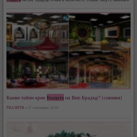
Какви тайни крие
Къщата
на Вип Брадър? (снимки)
РИАЛИТИ »
07 септември, 02:48