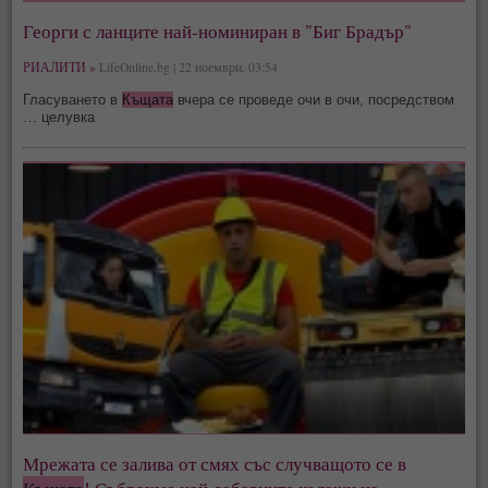
Георги с ланците най-номиниран в "Биг Брадър"
РИАЛИТИ »
LifeOnline.bg | 22 ноември, 03:54
Гласуването в
Къщата
вчера се проведе очи в очи, посредством
… целувка
Мрежата се залива от смях със случващото се в