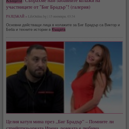
Къщата
! Събрахме най-забавните колажи на
участниците от "Биг Брадър"! (галерия)
РАЗЦЪКАЙ »
LifeOnline.bg | 15 ноември, 03:34
Основни действащи лица в колажите за Биг Брадър са Виктор и
Беба и техните истории в
Къщата
Целия катун мина през „Биг Брадър“ – Помните ли
стрийптизьорката Ирена, ромката е любима