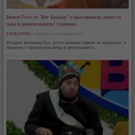
Вижте Гого от "Биг Брадър" и красавицата, която го
чака в цивилизацията! (снимки)
КЛЮКАРНИК »
LifeOnline.bg | 25 ноември, 04:11
Младият милионер Гого, когото мнозина спрягат за победител, е
обвързан с чаровна красавица в цивилизацията