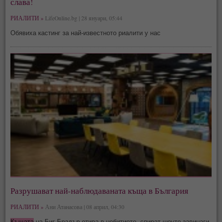
слава!
РИАЛИТИ »
LifeOnline.bg | 28 януари, 05:44
Обявиха кастинг за най-известното риалити у нас
Разрушават най-наблюдаваната къща в България
РИАЛИТИ »
Ани Атанасова | 08 април, 04:30
Къщата
на Биг Брадър отива в небитието, спират шоуто завинаги