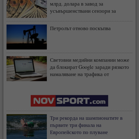
млрд. долара в завод за
усъвършенствани сензори за
чипове
Петролът отново поскъпва
Световни медийни компании може
да блокират Google заради рязкото
намаляване на трафика от
търсачката и навлизането на ИИ
Три рекорда на шампионатите в
първите три финала на
Европейското по плуване