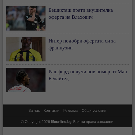
Бешикташ прати внушителна
оферта на Влахович
Интер подобри офертата си за
французин
Рашфорд получи нов номер от Ман
Юнайтед
За нас
Контакти
Реклама
Общи условия
© Copyright 2026
lifeonline.bg
. Всички права запазени.