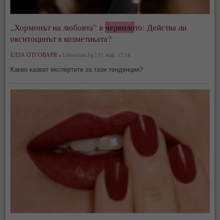
„Хормонът на любовта“ в
червило
то: Действа ли
окситоцинът в козметиката?
ЕЛЗА ОТГОВАРЯ »
Lifeonline.bg | 31 май, 12:18
Какво казват експертите за тази тенденция?