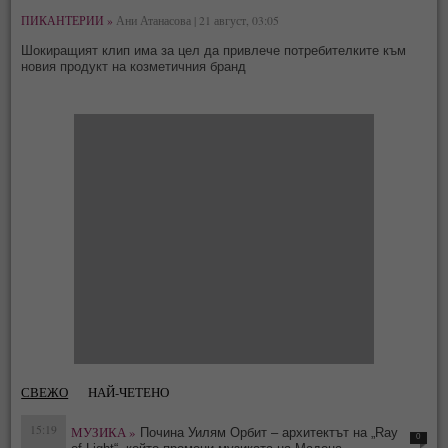
ПИКАНТЕРИИ »
Ани Атанасова | 21 август, 03:05
Шокиращият клип има за цел да привлече потребителките към
новия продукт на козметичния бранд
СВЕЖО
НАЙ-ЧЕТЕНО
15:19
МУЗИКА »
Почина Уилям Орбит – архитектът на „Ray
0