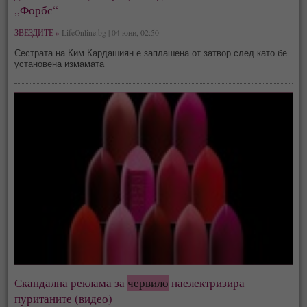
„Форбс“
ЗВЕЗДИТЕ »
LifeOnline.bg | 04 юни, 02:50
Сестрата на Ким Кардашиян е заплашена от затвор след като бе
установена измамата
Скандална реклама за
червило
наелектризира
пуританите (видео)