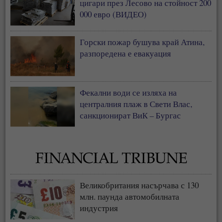
цигари през Лесово на стойност 200
000 евро (ВИДЕО)
Горски пожар бушува край Атина,
разпоредена е евакуация
Фекални води се изляха на
централния плаж в Свети Влас,
санкционират ВиК – Бургас
Великобритания насърчава с 130
млн. паунда автомобилната
индустрия