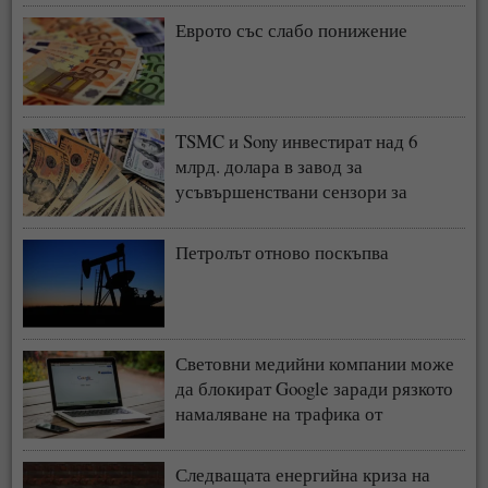
Еврото със слабо понижение
TSMC и Sony инвестират над 6
млрд. долара в завод за
усъвършенствани сензори за
чипове
Петролът отново поскъпва
Световни медийни компании може
да блокират Google заради рязкото
намаляване на трафика от
търсачката и навлизането на ИИ
Следващата енергийна криза на