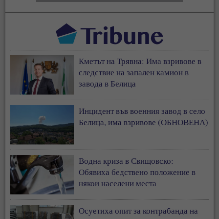
Кметът на Трявна: Има взривове в
следствие на запален камион в
завода в Белица
Инцидент във военния завод в село
Белица, има взривове (ОБНОВЕНА)
Водна криза в Свищовско:
Обявиха бедствено положение в
някои населени места
Осуетиха опит за контрабанда на