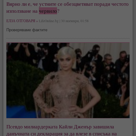
Вярно ли е, че устните се обезцветяват поради честото
използване на
червило
?
ЕЛЗА ОТГОВАРЯ »
LifeOnline.bg | 30 ноември, 01:58
Проверяваме фактите
Псевдо милиардерката Кайли Дженър завишила
данъчната си декларация за да влезе в списъка на