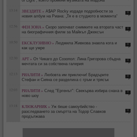
of Light“, който промени музиката на Мадона
13:14
ЗВЕЗДИТЕ »
A$AP Rocky издаде подробности за
0
новия албум на Риана: „Тя е в студиото в момента“
12:56
ФЕН ЗОНА »
Скоро започват снимките на втората част
0
на биографичния филм за Майкъл Джексън
10:50
ЕКСКЛУЗИВНО »
Людмила Живкова знаела кога и
0
как ще умре
12:30
АРТ »
От Чикаго до Созопол: Лина Григорова сбъдна
0
мечтата си за собствена галерия
12:13
РИАЛИТИ »
Любовта им приключи! Брадърите
0
Стефан и Сияна се разделиха с гръм и трясък
12:03
РИАЛИТИ »
След "Ергенът": Свекърва избира снаха в
0
ново шоу
13:18
КЛЮКАРНИК »
Уж беше самоубийство -
0
разследването за смъртта на Тодор Славков
продължава