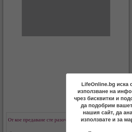
LifeOnline.bg иска
използване на инфо
чрез бисквитки и под
да подобрим вашет
нашия сайт, да ан
От кое предаване сте разочаровани най-много?
използвате и за ма