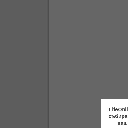
LifeOnl
събиран
ваш