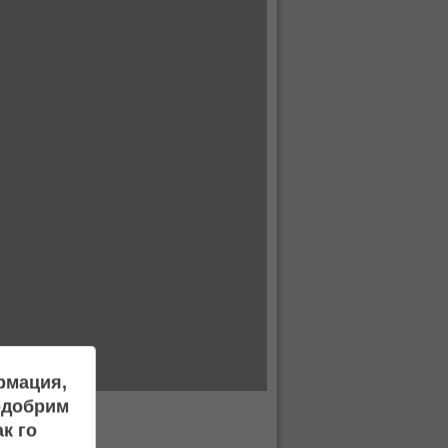
ормация,
подобрим
к го