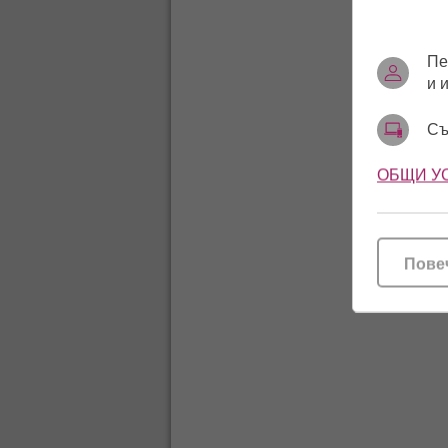
Пе
и 
Съ
ОБЩИ У
Пове