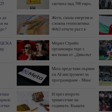
 25
скочиха над 700 евро,
България остава сред
най-евтините пазари
а да
Жеги, скъпа енергия и
н на
сложна геополитика:
ърс?
ФАО отчете ръст в
световните цени на
храните
и ЦСКА
Мерил Стрийп
ещу
организира търг с
костюми от „Дяволът
носи Прада 2“
Meta представи първия
си AI инструмент за
програмиране - Muse
за
Code
 г.
атака
И през второто
арков:
тримесечие на
сетки
годината: Къщата
ни
запазва статута си на