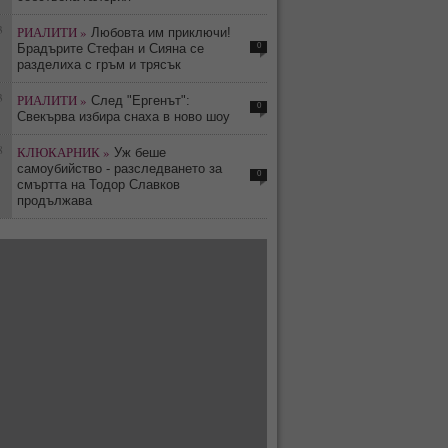
3
РИАЛИТИ »
Любовта им приключи!
0
Брадърите Стефан и Сияна се
разделиха с гръм и трясък
3
РИАЛИТИ »
След "Ергенът":
0
Свекърва избира снаха в ново шоу
8
КЛЮКАРНИК »
Уж беше
самоубийство - разследването за
0
смъртта на Тодор Славков
продължава