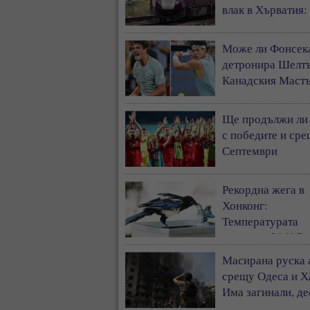
влак в Хърватия:
души са ранени
Може ли Фонсек
детронира Шелтъ
Канадския Маст
Ще продължи л
с победите и ср
Септември
Рекордна жега в
Хонконг:
Температурата
достигна 36,9°C 
първи път от 1884
Масирана руска 
срещу Одеса и Х
Има загинали, де
ранени и сериоз