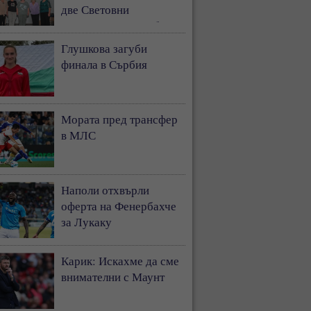
две Световни
първенства по гребане
Глушкова загуби
финала в Сърбия
Мората пред трансфер
в МЛС
Наполи отхвърли
оферта на Фенербахче
за Лукаку
Карик: Искахме да сме
внимателни с Маунт