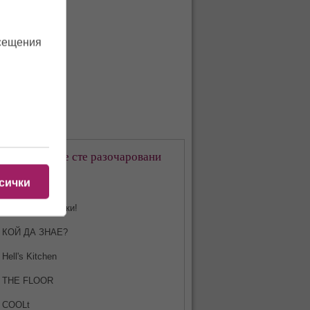
осещения
кое предаване сте разочаровани
-много?
сички
Харесвам всички!
КОЙ ДА ЗНАЕ?
Hell's Kitchen
THE FLOOR
COOLt