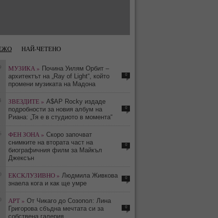
ЕЖО
НАЙ-ЧЕТЕНО
9
МУЗИКА »
Почина Уилям Орбит –
0
архитектът на „Ray of Light“, който
промени музиката на Мадона
4
ЗВЕЗДИТЕ »
A$AP Rocky издаде
0
подробности за новия албум на
Риана: „Тя е в студиото в момента“
6
ФЕН ЗОНА »
Скоро започват
снимките на втората част на
0
биографичния филм за Майкъл
Джексън
0
ЕКСКЛУЗИВНО »
Людмила Живкова
0
знаела кога и как ще умре
0
АРТ »
От Чикаго до Созопол: Лина
0
Григорова сбъдна мечтата си за
собствена галерия