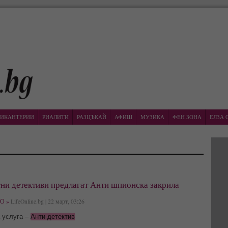
ИКАНТЕРИИ
РИАЛИТИ
РАЗЦЪКАЙ
АФИШ
МУЗИКА
ФЕН ЗОНА
ЕЛЗА 
ни детективи предлагат Анти шпионска закрила
О »
LifeOnline.bg | 22 март, 03:26
 услуга –
Анти детектив