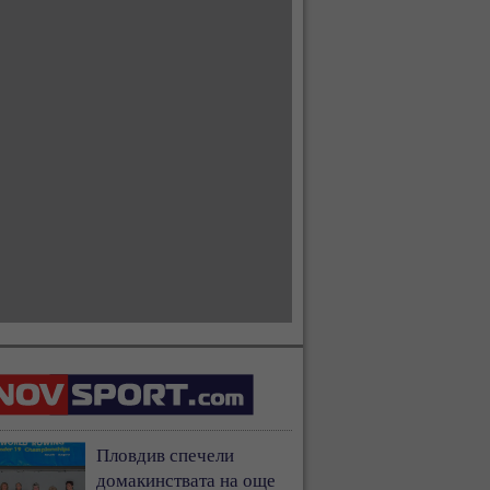
Пловдив спечели
домакинствата на още