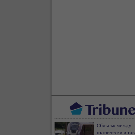
Сблъсък между
пътнически и то