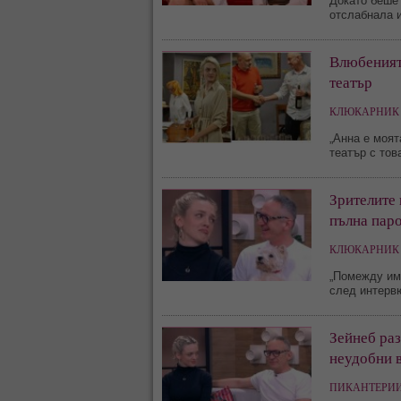
Докато беше
отслабнала 
Влюбеният
театър
КЛЮКАРНИК 
„Анна е моят
театър с тов
Зрителите 
пълна пар
КЛЮКАРНИК 
„Помежду им 
след интерв
Зейнеб раз
неудобни 
ПИКАНТЕРИИ