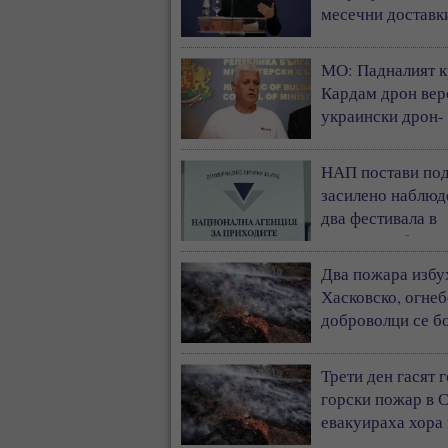
месечни доставк
ракети „Пейтриъ
МО: Падналият к
Кардам дрон вер
украински дрон-
примамка „Майя
НАП постави по
засилено наблюд
два фестивала в
Бургаска област
Два пожара избу
Хасковско, огне
доброволци се бо
пламъците
Трети ден гасят 
горски пожар в 
евакуираха хора
Белград