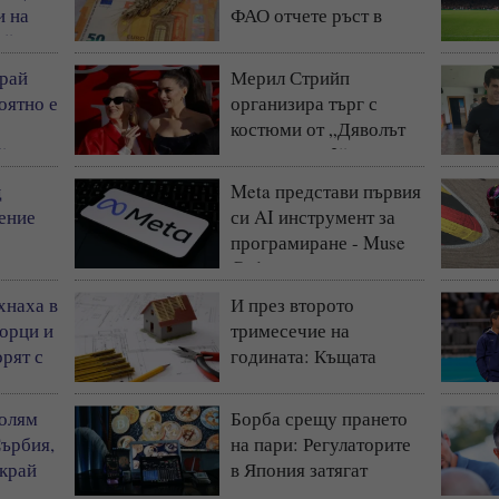
и на
ФАО отчете ръст в
т“
световните цени на
храните
рай
Мерил Стрийп
оятно е
организира търг с
костюми от „Дяволът
“
носи Прада 2“
д
Meta представи първия
ение
си AI инструмент за
програмиране - Muse
Code
хнаха в
И през второто
борци и
тримесечие на
рят с
годината: Къщата
запазва статута си на
най-предпочитаното
голям
Борба срещу прането
жилище у нас
Сърбия,
на пари: Регулаторите
 край
в Япония затягат
контрола на