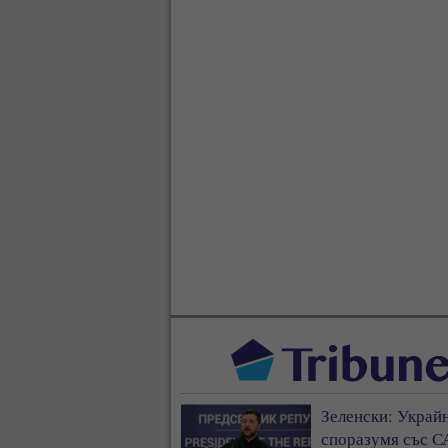
Зеленски: Украйн
споразумя със С