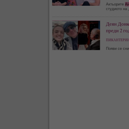
Актьорите
А
студиото на 
Деян Донк
преди 2 го
ПИКАНТЕРИИ
Появи се сни