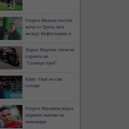
Георги Иванов посети
мача от Трета лига
между Нефтохимик и
Ботев Пловдив II
Хорхе Мартин спечели
спринта на
“Силвърстоун”
Киву: Още не сме
готови
Георги Миланов играл
първите мачове на
инжекции