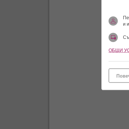
Пе
и 
Съ
ОБЩИ У
Пове