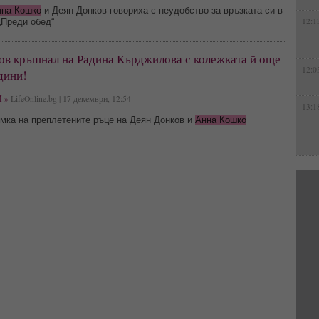
нна Кошко
и Деян Донков говориха с неудобство за връзката си в
12:1
„Преди обед“
ов кръшнал на Радина Кърджилова с колежката й още
12:0
дини!
 »
LifeOnline.bg | 17 декември, 12:54
13:1
мка на преплетените ръце на Деян Донков и
Анна Кошко