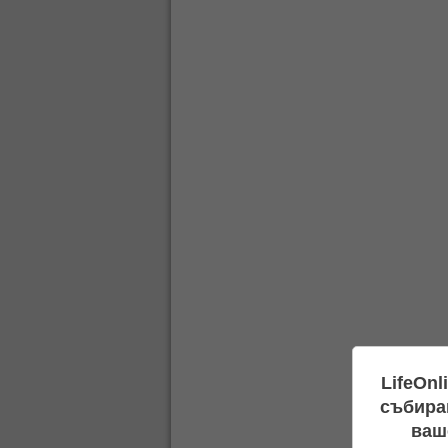
LifeOnl
събиран
ваш