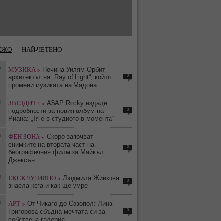
ЕЖО
НАЙ-ЧЕТЕНО
9
МУЗИКА »
Почина Уилям Орбит –
0
архитектът на „Ray of Light“, който
промени музиката на Мадона
4
ЗВЕЗДИТЕ »
A$AP Rocky издаде
0
подробности за новия албум на
Риана: „Тя е в студиото в момента“
6
ФЕН ЗОНА »
Скоро започват
снимките на втората част на
0
биографичния филм за Майкъл
Джексън
0
ЕКСКЛУЗИВНО »
Людмила Живкова
0
знаела кога и как ще умре
0
АРТ »
От Чикаго до Созопол: Лина
0
Григорова сбъдна мечтата си за
собствена галерия