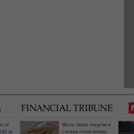
а се
Жеги, скъпа енергия и
АЩ за
сложна геополитика: