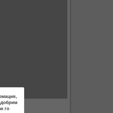
ормация,
подобрим
к го