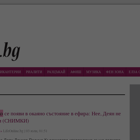
ИКАНТЕРИИ
РИАЛИТИ
РАЗЦЪКАЙ
АФИШ
МУЗИКА
ФЕН ЗОНА
ЕЛЗА 
ко
се появи в окаяно състояние в ефира: Нее, Деян не
зи (СНИМКИ)
»
LifeOnline.bg | 03 юли, 01:51