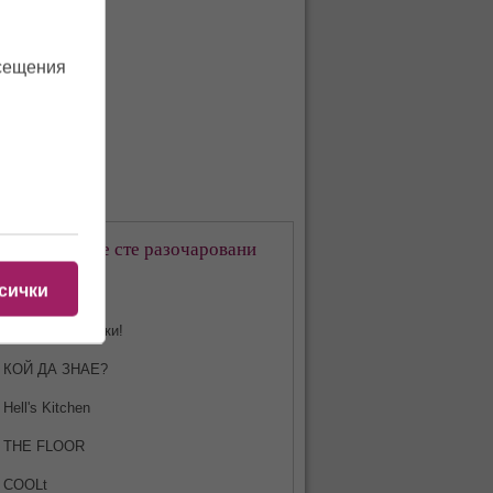
осещения
кое предаване сте разочаровани
-много?
сички
Харесвам всички!
КОЙ ДА ЗНАЕ?
Hell's Kitchen
THE FLOOR
COOLt