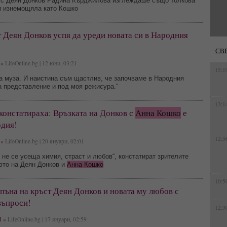
 с Деян Донков Радина Кърджилова изглеждаше също толкова
и изнемощяла като Кошко
 Деян Донков успя да уреди новата си в Народния
СВ
»
LifeOnline.bg | 12 юни, 03:21
15:1
а муза. И наистина съм щастлив, че започваме в Народния
а представление и под моя режисура.“
13:1
констатираха: Връзката на Донков с
Анна Кошко
е
одия!
12:5
»
LifeOnline.bg | 20 януари, 02:01
не се усеща химия, страст и любов“, констатират зрителите
юто на Деян Донков и
Анна Кошко
10:5
пъна на кръст Деян Донков и новата му любов с
въпроси!
12:3
 »
LifeOnline.bg | 17 януари, 02:59