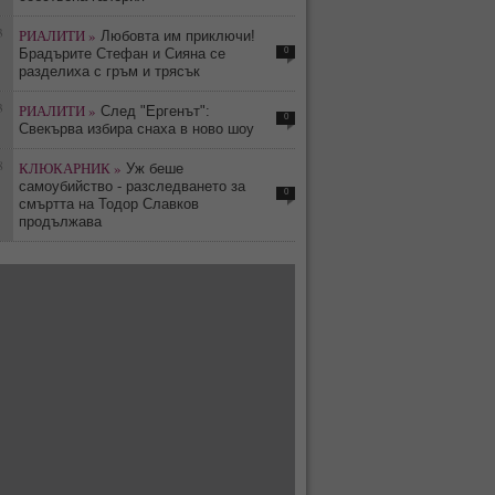
3
РИАЛИТИ »
Любовта им приключи!
0
Брадърите Стефан и Сияна се
разделиха с гръм и трясък
3
РИАЛИТИ »
След "Ергенът":
0
Свекърва избира снаха в ново шоу
8
КЛЮКАРНИК »
Уж беше
самоубийство - разследването за
0
смъртта на Тодор Славков
продължава