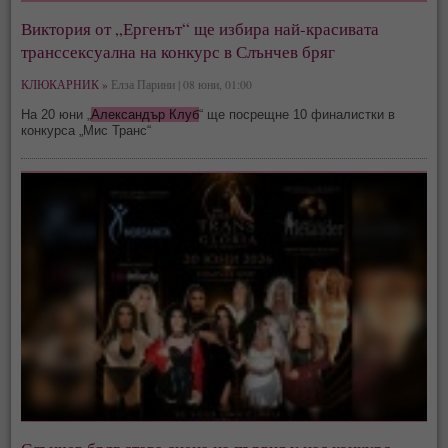
Виктория от „Ергенът“ ще избира най-красивата
транссексуална на конкурс в Слънчев бряг
КЛЮКАРНИК »
Елза Парини | 08 юни, 01:00
На 20 юни „
Александър Клуб
“ ще посрещне 10 финалистки в
конкурса „Мис Транс“