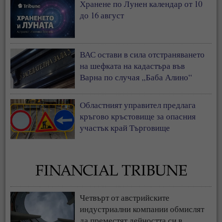
Хранене по Лунен календар от 10
до 16 август
ВАС остави в сила отстраняването
на шефката на кадастъра във
Варна по случая „Баба Алино“
Областният управител предлага
кръгово кръстовище за опасния
участък край Търговище
Четвърт от австрийските
индустриални компании обмислят
да преместят дейността си в