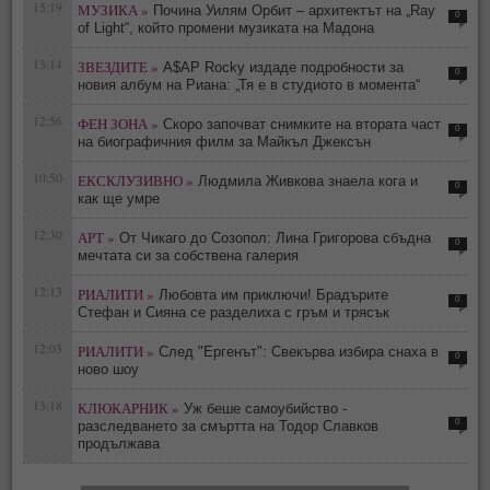
15:19
МУЗИКА »
Почина Уилям Орбит – архитектът на „Ray
0
of Light“, който промени музиката на Мадона
13:14
ЗВЕЗДИТЕ »
A$AP Rocky издаде подробности за
0
новия албум на Риана: „Тя е в студиото в момента“
12:56
ФЕН ЗОНА »
Скоро започват снимките на втората част
0
на биографичния филм за Майкъл Джексън
10:50
ЕКСКЛУЗИВНО »
Людмила Живкова знаела кога и
0
как ще умре
12:30
АРТ »
От Чикаго до Созопол: Лина Григорова сбъдна
0
мечтата си за собствена галерия
12:13
РИАЛИТИ »
Любовта им приключи! Брадърите
0
Стефан и Сияна се разделиха с гръм и трясък
12:03
РИАЛИТИ »
След "Ергенът": Свекърва избира снаха в
0
ново шоу
13:18
КЛЮКАРНИК »
Уж беше самоубийство -
0
разследването за смъртта на Тодор Славков
продължава