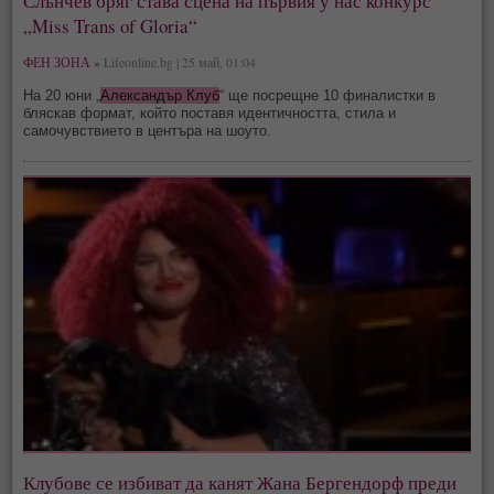
Слънчев бряг става сцена на първия у нас конкурс
„Miss Trans of Gloria“
ФЕН ЗОНА »
Lifeonline.bg | 25 май, 01:04
На 20 юни „
Александър Клуб
“ ще посрещне 10 финалистки в
бляскав формат, който поставя идентичността, стила и
самочувствието в центъра на шоуто.
Клубове се избиват да канят Жана Бергендорф преди