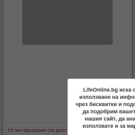
LifeOnline.bg иска
използване на инфо
чрез бисквитки и под
да подобрим вашет
нашия сайт, да ан
използвате и за ма
От кое предаване сте разочаровани най-много?