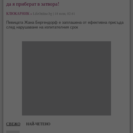
да я приберат в затвора!
КЛЮКАРНИК »
LifeOnline.bg | 18 юли, 02:41
Певицата Жана Бергендорф е заплашена от ефективна присъда
след нарушаване на изпитателния срок
СВЕЖО
НАЙ-ЧЕТЕНО