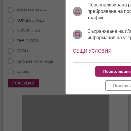
Персонализирана р
Харесвам всички!
преброяване на по
трафик
КОЙ ДА ЗНАЕ?
Hell's Kitchen
Съхраняване на и/и
информация на уст
THE FLOOR
ОБЩИ УСЛОВИЯ
COOLt
Като две капки вода
Позволяване
Ергенът
Покажи резултати
Повече 