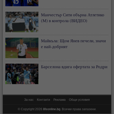
Манчестър Сити обърна Атлетико
(М) в контрола (ВИДЕО)
Майкъла: Щом Янев печели, значи
е най-добрият
Барселона вдига офертата за Родри
За нас
Контакти
Реклама
Общи условия
© Copyright 2026
lifeonline.bg
. Всички права запазени.