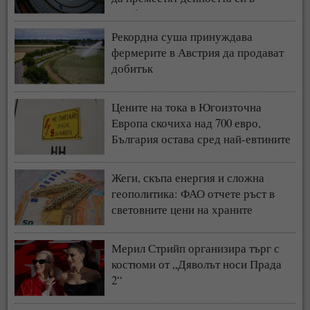
чужбина
Рекордна суша принуждава
фермерите в Австрия да продават
добитък
Цените на тока в Югоизточна
Европа скочиха над 700 евро,
България остава сред най-евтините
пазари
Жеги, скъпа енергия и сложна
геополитика: ФАО отчете ръст в
световните цени на храните
Мерил Стрийп организира търг с
костюми от „Дяволът носи Прада
2“