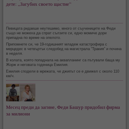
дете: „Загубих своето щастие“
Певицата ридаеше неутешимо, много от съучениците на Феди
също не можеха да спрат сълзите си, едно момиче дори
припадна по време на опелото.
Припомнете си, че 19-годишният младеж катастрофира с
мерцедес в четвъртък следобед на магистрала “Тракия” и почина
в неделя.
В колата, която попаднала на аквапланинг са пътували баща му
Жорж и неговата годеница Емилия.
Емилия сподели в мрежата, че джипът се е движел с около 110
км/ч.
Месец преди да загине, Феди Башур придобил фирма 
за милиони