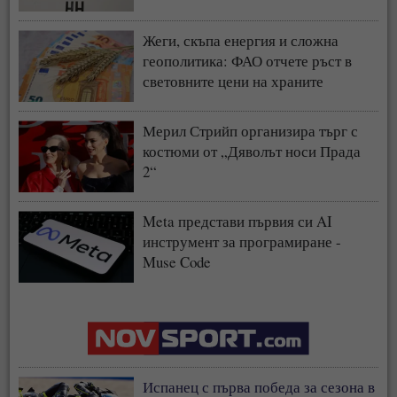
пазари
Жеги, скъпа енергия и сложна
геополитика: ФАО отчете ръст в
световните цени на храните
Мерил Стрийп организира търг с
костюми от „Дяволът носи Прада
2“
Meta представи първия си AI
инструмент за програмиране -
Muse Code
Испанец с първа победа за сезона в