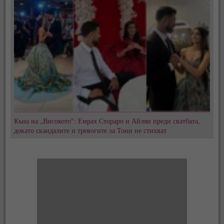
Къна на „Високото": Емрах Стораро и Айлян преди сватбата,
докато скандалите и тревогите за Тони не стихват