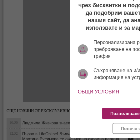
чрез бисквитки и под
да подобрим вашет
нашия сайт, да ан
използвате и за ма
Персонализирана р
преброяване на по
трафик
Съхраняване на и/и
информация на уст
ОБЩИ УСЛОВИЯ
ОЩЕ НОВИНИ ОТ ЕКСКЛУЗИВНО
Позволяване
10:50
Людмила Живкова знаела кога и как ще умре
0
Повече 
12:32
Първо в LifeOnline! Вълчо Арабаджиев Младши и
Мартина Русимова сe oжениха на скромна плажна
0