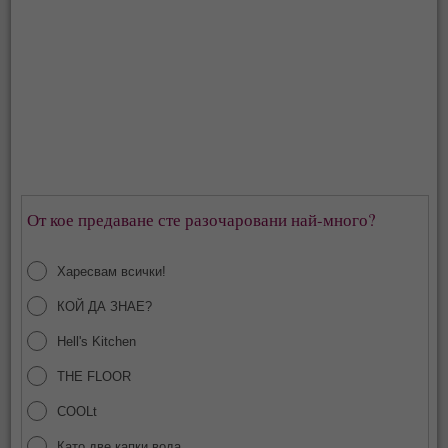
От кое предаване сте разочаровани най-много?
Харесвам всички!
КОЙ ДА ЗНАЕ?
Hell's Kitchen
THE FLOOR
COOLt
Като две капки вода