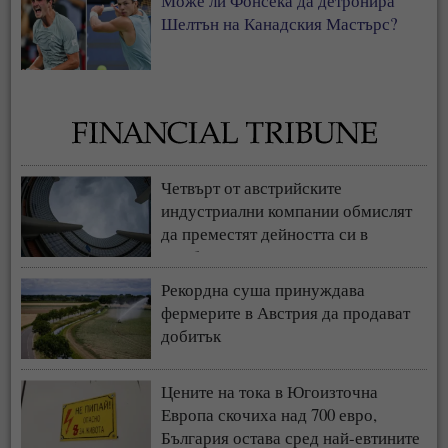
Може ли Фонсека да детронира
Шелтън на Канадския Мастърс?
Четвърт от австрийските
индустриални компании обмислят
да преместят дейността си в
чужбина
Рекордна суша принуждава
фермерите в Австрия да продават
добитък
Цените на тока в Югоизточна
Европа скочиха над 700 евро,
България остава сред най-евтините