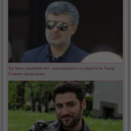
Уж беше самоубийство - разследването за смъртта на Тодор
Славков продължава