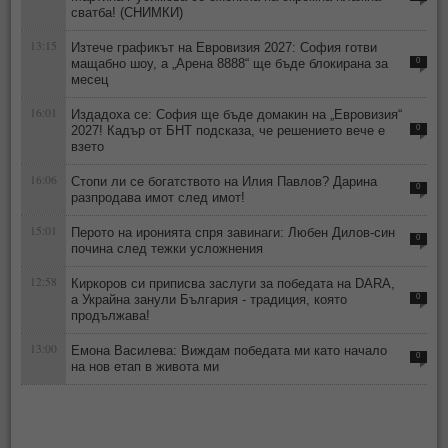
сватба! (СНИМКИ)
13:15
Изтече графикът на Евровизия 2027: София готви
мащабно шоу, а „Арена 8888“ ще бъде блокирана за
0
месец
16:01
Издадоха се: София ще бъде домакин на „Евровизия“
2027! Кадър от БНТ подсказа, че решението вече е
0
взето
16:06
Стопи ли се богатството на Илия Павлов? Дарина
0
разпродава имот след имот!
15:01
Перото на иронията спря завинаги: Любен Дилов-син
0
почина след тежки усложнения
12:58
Киркоров си приписва заслуги за победата на DARA,
а Украйна занули България - традиция, която
0
продължава!
13:00
Емона Василева: Виждам победата ми като начало
0
на нов етап в живота ми