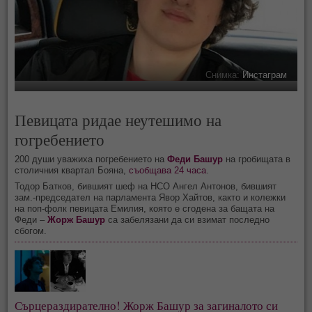
Снимка:
Инстаграм
Певицата ридае неутешимо на
гогребението
200 души уважиха погребението на
Феди Башур
на гробищата в
столичния квартал Бояна,
съобщава 24 часа
.
Тодор Батков, бившият шеф на НСО Ангел Антонов, бившият
зам.-председател на парламента Явор Хайтов, както и колежки
на поп-фолк певицата Емилия, която е сгодена за бащата на
Феди –
Жорж Башур
са забелязани да си взимат последно
сбогом.
Сърцераздирателно! Жорж Башур за загиналото си 