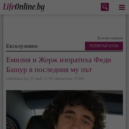
Меню
Всички новини
Ексклузивно
ПОПИТАЙ ЕЛЗА
Емилия и Жорж изпратиха Феди
Башур в последния му път
LifeOnline.bg | 31 май, 11:38 | прочетена: 27466