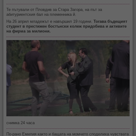
Те пътували от Пловдив за Стара Загора, на път за
абитуриентския бал на племенника й.
На 26 април младежът е навършил 19 години.
Тогава бъдещият
студент в престижен бостънски колеж придобива и активите
на фирма за милиони.
снимка 24 часа
По-рано Емилия както и бащата на момчето споделиха чувствата