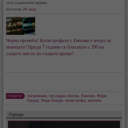
си в социалните мрежи.
Източник
24 часа
Черна прокоба! Катастрофата с Емилия е втора за 
певицата! Преди 7 години се блъснала с 200 на 
същото място по същото време!
погребение
,
последно сбогом
,
Емилия
,
Жорж
ЕТИКЕТИ
Башур
,
Феди Башур
,
катастрофа
,
кончина
Горещо