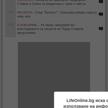
0
Стефан и Сияна се разделиха с гръм и трясък
12:03
РИАЛИТИ »
След "Ергенът": Свекърва избира снаха в
0
ново шоу
13:18
КЛЮКАРНИК »
Уж беше самоубийство -
0
разследването за смъртта на Тодор Славков
продължава
LifeOnline.bg иска
използване на инфо