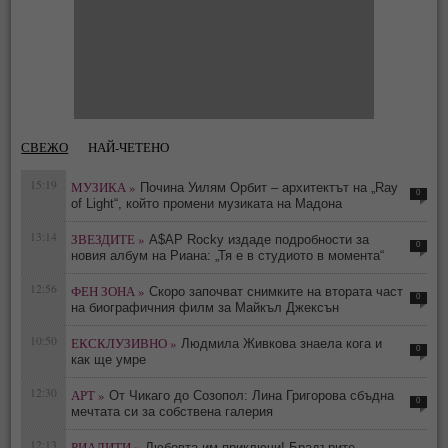
СВЕЖО
НАЙ-ЧЕТЕНО
15:19
МУЗИКА »
Почина Уилям Орбит – архитектът на „Ray
0
of Light“, който промени музиката на Мадона
13:14
ЗВЕЗДИТЕ »
A$AP Rocky издаде подробности за
0
новия албум на Риана: „Тя е в студиото в момента“
12:56
ФЕН ЗОНА »
Скоро започват снимките на втората част
0
на биографичния филм за Майкъл Джексън
10:50
ЕКСКЛУЗИВНО »
Людмила Живкова знаела кога и
0
как ще умре
12:30
АРТ »
От Чикаго до Созопол: Лина Григорова сбъдна
0
мечтата си за собствена галерия
12:13
РИАЛИТИ »
Любовта им приключи! Брадърите