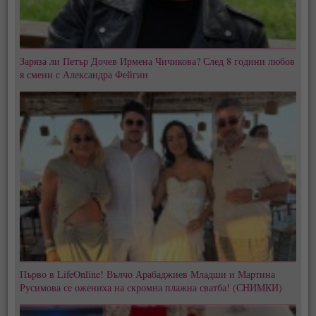
Заряза ли Петър Дочев Ирмена Чичикова? След 8 години любов
я смени с Александра Фейгин
Първо в LifeOnline! Вълчо Арабаджиев Младши и Мартина
Русимова сe oжениха на скромна плажна сватба! (СНИМКИ)