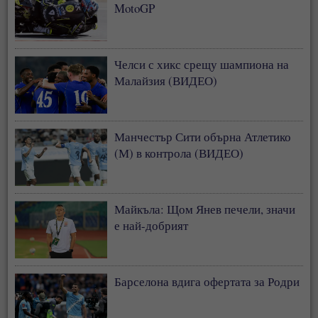
MotoGP
Челси с хикс срещу шампиона на
Малайзия (ВИДЕО)
Манчестър Сити обърна Атлетико
(М) в контрола (ВИДЕО)
Майкъла: Щом Янев печели, значи
е най-добрият
Барселона вдига офертата за Родри