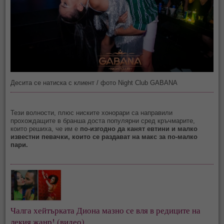
Десита се натиска с клиент / фото Night Club GABANA
Тези волности, плюс ниските хонорари са направили
прохождащите в бранша доста популярни сред кръчмарите,
които решиха, че им е
по-изгодно да канят евтини и малко
известни певачки, които се раздават на макс за по-малко
пари.
Чалга хейтърката Диона мазно се вля в редиците на 
лекия жанр! (видео)