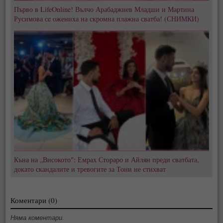
Първо в LifeOnline! Вълчо Арабаджиев Младши и Мартина
Русимова сe oжениха на скромна плажна сватба! (СНИМКИ)
Къна на „Високото": Емрах Стораро и Айлян преди сватбата,
докато скандалите и тревогите за Тони не стихват
Коментари (0)
Няма коментари.