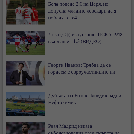
Бела поведе 2:0 на Царя, но
допусна младите левскари да я
победят с 5:4
Локо (Сф) изпускаше, ЦСКА 1948
вкарваше - 1:3 (ВИДЕО)
Георги Иванов: Трябва да се
гордеем с евроучастниците ни
Дубълът на Ботев Пловдив надви
Нефтохимик
Реал Мадрид изказа
съболезнования след смъртта на