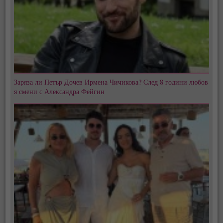
Заряза ли Петър Дочев Ирмена Чичикова? След 8 години любов
я смени с Александра Фейгин