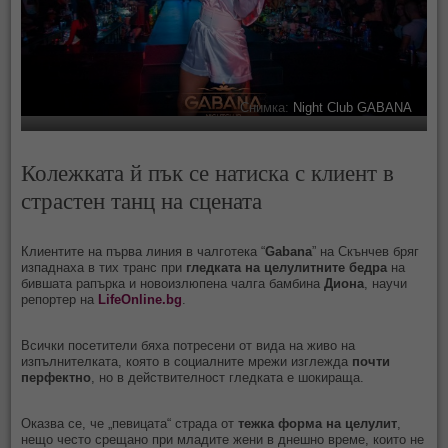
Снимка:
Night Club GABANA
Колежката й пък се натиска с клиент в
страстен танц на сцената
Клиентите на първа линия в чалготека “
Gabana
” на Скънчев бряг
изпаднаха в тих транс при
гледката на целулитните бедра
на
бившата рапърка и новоизлюпена чалга бамбина
Диона
, научи
репортер на
LifeOnline.bg
.
Всички посетители бяха потресени от вида на живо на
изпълнителката, която в социалните мрежи изглежда
почти
перфектно
, но в действителност гледката е шокираща.
Оказва се, че „певицата“ страда от
тежка форма на целулит
,
нещо често срещано при младите жени в днешно време, които не