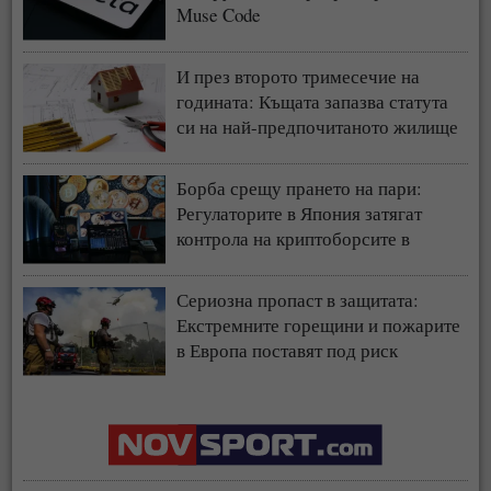
Muse Code
И през второто тримесечие на
годината: Къщата запазва статута
си на най-предпочитаното жилище
у нас
Борба срещу прането на пари:
Регулаторите в Япония затягат
контрола на криптоборсите в
страната
Сериозна пропаст в защитата:
Екстремните горещини и пожарите
в Европа поставят под риск
застрахователния модел