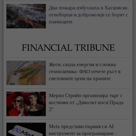
Два пожара избухнаха в Хасковско,
огнеборци и доброволци се борят с
пламъците
Жеги, скъпа енергия и сложна
геополитика: ФАО отчете ръст в
световните цени на храните
Мерил Стрийп организира търг с
костюми от „Дяволът носи Прада
2“
Meta представи първия си AI
инструмент за програмиране -