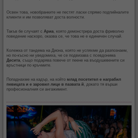
Освен това, новобранките не пестят ласки спрямо подпийналите
клиенти и им позволяват доста волности.
Такъв бе случаят с
Ариа
, която демонстрира доста фриволно
поведение наскоро, оказва се, че това не е единичен случай.
Колежка от тандема на Диона, която не успяхме да разпознаем,
но по-късно ни уведомиха, че се подвизава с псевдонима
Десита
, също подарява повече от пеене на въодушевените си
връстници по кръчмите.
Попаднахме на кадър, на който
млад посетител е награбил
певицата и е заровил лице в пазвата й
, докато тя върши
професионалния си ангажимент.