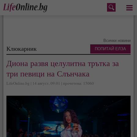
Меню
Всички новини
Клюкарник
ПОПИТАЙ ЕЛЗА
Диона развя целулитна трътка за
три певици на Слънчака
LifeOnline.bg | 14 август, 09:01 | прочетена: 15060