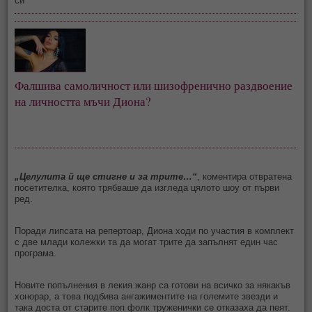
си
Фалшива самоличност или шизофренично раздвоение 
на личността мъчи Диона?
„Целулита й ще стигне и за трите…“
, коментира отвратена
посетителка, която трябваше да изгледа цялото шоу от първи
ред.
Поради липсата на репертоар, Диона ходи по участия в комплект
с две млади колежки та да могат трите да запълнят един час
програма.
Новите попълнения в лекия жанр са готови на всичко за някакъв
хонорар, а това подбива ангажиментите на големите звезди и
така доста от старите поп фолк труженички се отказаха да пеят.