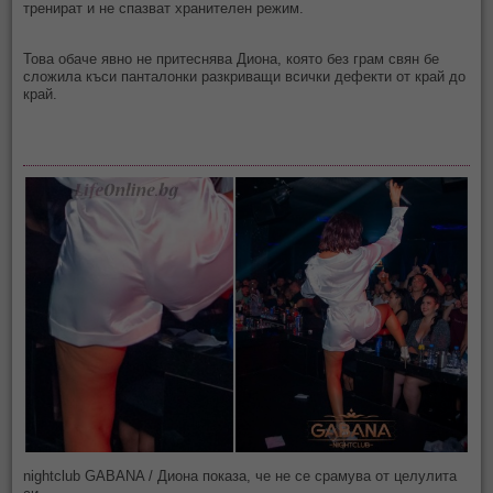
тренират и не спазват хранителен режим.
Това обаче явно не притеснява Диона, която без грам свян бе
сложила къси панталонки разкриващи всички дефекти от край до
край.
nightclub GABANA / Диона показа, че не се срамува от целулита