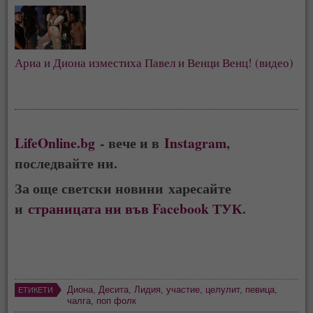
Ариа и Диона изместиха Павел и Венци Венц! (видео)
LifeOnline.bg
- вече и в
Instagram
,
последвайте ни.
За още светски новини харесайте
и
страницата ни във Facebook ТУК
.
Диона
,
Десита
,
Лидия
,
участие
,
целулит
,
певица
,
ЕТИКЕТИ
чалга
,
поп фолк