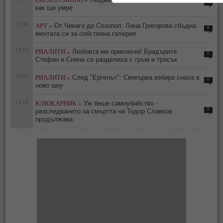
0
как ще умре
12:30
АРТ »
От Чикаго до Созопол: Лина Григорова сбъдна
0
мечтата си за собствена галерия
12:13
РИАЛИТИ »
Любовта им приключи! Брадърите
0
Стефан и Сияна се разделиха с гръм и трясък
12:03
РИАЛИТИ »
След "Ергенът": Свекърва избира снаха в
0
ново шоу
13:18
КЛЮКАРНИК »
Уж беше самоубийство -
0
разследването за смъртта на Тодор Славков
продължава