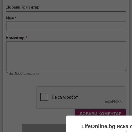
Добави коментар
Име
*
Коментар
*
* до 1000 символа
LifeOnline.bg иска