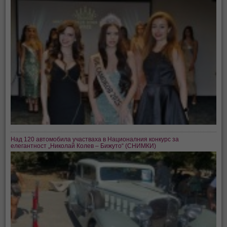
Над 120 автомобила участваха в Националния конкурс за
елегантност „Николай Колев – Бижуто“ (СНИМКИ)