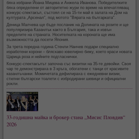
бяха избрани Йоана Мицева и Анжела Иванова. Победителките
бяха определени от авторитетно жури по време на впечатляващ
конкурс-спектакъл, състоял се на 15-ти май в залата на Дом на
културата „Арсенал“, под мотото "Вярата на българката".
Деница Малчева ще бъде посланик на Долината на розите и ще
популяризира Казанлък както в България, така и извън
пределите на страната. Носителката на короната ще има
възможността да посети Япония.
За трета поредна година Стенли Нанчев подари специално
изработени корони – бляскаво ювелирно бижу, което краси новата
Царица роза и нейните подгласнички.
Конкурс-спектакълът започна със визитки на 35-те девойки. Своя
чар те демонстрираха в 3 кръга, обогатени с танци от красивите
казанлъчанки. Момичетата дефилираха с ежедневни визии,
стилни български тоалети с избродирани шевици и официални
рокли.
33-годишна майка и брокер стана „Мисис Пловдив“
2026