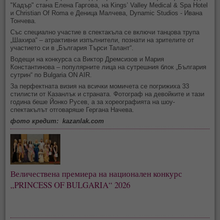
"Кадър" стана Елена Гаргова, на Kings’ Valley Medical & Spa Hotel
и Christian Of Roma е Деница Малчева, Dynamic Studios - Ивана
Тончева.
Със специално участие в спектакъла се включи танцова трупа
„Шахира“ – атрактивни изпълнители, познати на зрителите от
участието си в „България Търси Талант“.
Водещи на конкурса са Виктор Дремсизов и Мария
Константинова – популярните лица на сутрешния блок „България
сутрин“ по Bulgaria ON AIR.
За перфектната визия на всички момичета се погрижиха 33
стилисти от Казанлък и страната. Фотограф на девойките и тази
година беше Йонко Русев, а за хореографията на шоу-
спектакълът отговаряше Гергана Начева.
фото кредит: kazanlak.com
Величествена премиера на национален конкурс
„PRINCESS OF BULGARIA“ 2026