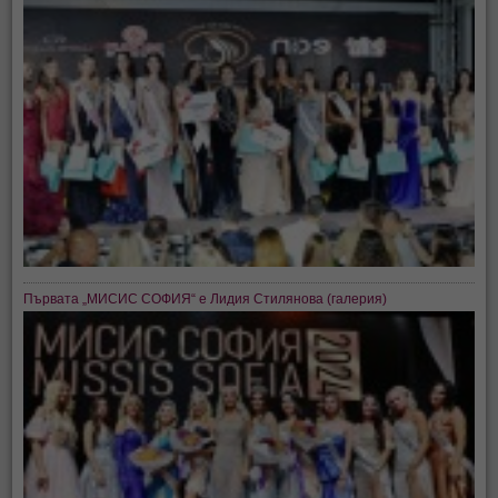
Първата „МИСИС СОФИЯ“ е Лидия Стилянова (галерия)