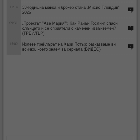
11:14
33-годишна майка и брокер стана „Мисис Пловдив“
0
2026
09:31
„Проектът "Аве Мария"“: Как Райън Гослинг спаси
слънцето и се сприятели с каменен извънземен?
0
(ТРЕЙЛЪР)
15:02
Излезе трейлърът на Хари Потър: разказваме ви
1
всичко, което знаем за сериала (ВИДЕО)