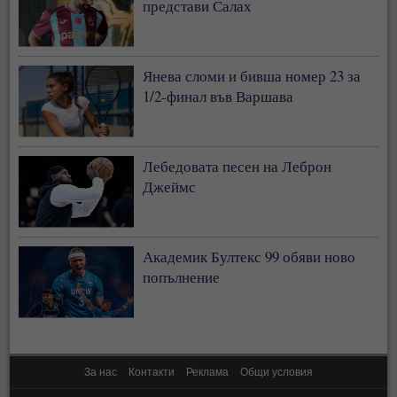
представи Салах
Янева сломи и бивша номер 23 за
1/2-финал във Варшава
Лебедовата песен на Леброн
Джеймс
Академик Бултекс 99 обяви ново
попълнение
За нас
Контакти
Реклама
Общи условия