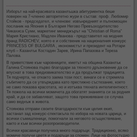
Изборът на най-красивата казанлъшка абитуриентка беше
поверен на 7-членно авторитетно жури в състав: проф. Любомир
Стойков - председател, и членове: извънредният и пълномощен
посланик на Япония в България Негово Превъзходителство
Чикахиса Суми, маркетинг мениджърът на "Christian of Roma"
Мария Кристиано, Мадлен Иванова - представител на модния
бранд RADICHEV, която е и собственик на националния конкурс
PRINCESS OF BULGARIA , икономистът и президент на Ротари
клуб – Казанлък Костадин Зарев, Ирина Папазова и Тереза
Палова.
В приветствие към чаровниците, кметът на община Казанлък
Галина Стоянова първо благодари за тяхното дръзновение да се
впуснат в това предизвикателство и да продължат традицията.
Тя подчерта, че откакто заема този пост, винаги се е стремяла
събитието да се утвърждава като престижно състезание, което
не само показва красотата, но и изтъква тяхната интелигентност.
Тя пожела на всички момичета да обогатят знанията си за родния
край, и да се забавляват, защото това преживяване се случва
само веднъж в живота.
Стоянова отправи своите благодарности към целия екип,
застанал зад конкурс-спектакъла по избора на новата царица, и
всички съмишленици, помогнали за неговото осъществяване,
както и към всички розопроизводители.
Всички красавици получиха много подаръци. Традиционно, всяко
момиче получи цветя и подаръци за спомен. Лице на фотостудио