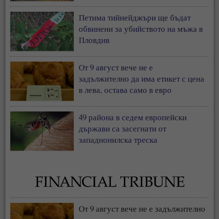
Петима тийнейджъри ще бъдат
обвинени за убийството на мъжа в
Пловдив
От 9 август вече не е
задължително да има етикет с цена
в лева, остава само в евро
49 района в седем европейски
държави са засегнати от
западнонилска треска
От 9 август вече не е задължително