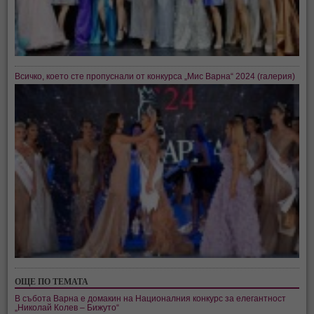
Всичко, което сте пропуснали от конкурса „Мис Варна“ 2024 (галерия)
ОЩЕ ПО ТЕМАТА
В събота Варна е домакин на Националния конкурс за елегантност
„Николай Колев – Бижуто“