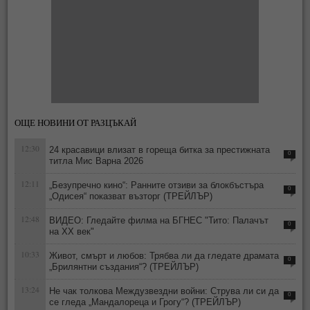
ОЩЕ НОВИНИ ОТ РАЗЦЪКАЙ
12:30
24 красавици влизат в гореща битка за престижната
0
титла Мис Варна 2026
12:11
„Безупречно кино“: Ранните отзиви за блокбъстъра
0
„Одисея“ показват възторг (ТРЕЙЛЪР)
12:48
ВИДЕО: Гледайте филма на БГНЕС "Тито: Палачът
0
на ХХ век"
10:33
Живот, смърт и любов: Трябва ли да гледате драмата
0
„Брилянтни създания“? (ТРЕЙЛЪР)
13:24
Не чак толкова Междузвездни войни: Струва ли си да
0
се гледа „Мандалореца и Грогу“? (ТРЕЙЛЪР)