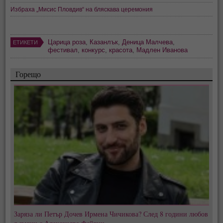
Избраха „Мисис Пловдив“ на бляскава церемония
Царица роза
,
Казанлък
,
Деница Малчева
,
ЕТИКЕТИ
фестивал
,
конкурс
,
красота
,
Мадлен Иванова
Горещо
Заряза ли Петър Дочев Ирмена Чичикова? След 8 години любов