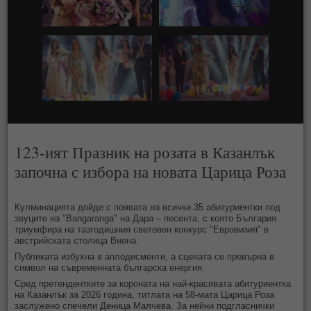
123-ият Празник на розата в Казанлък
започна с избора на новата Царица Роза
Кулминацията дойде с появата на всички 35 абитуриентки под
звуците на "Bangaranga" на Дара – песента, с която България
триумфира на тазгодишния световен конкурс "Евровизия" в
австрийската столица Виена.
Публиката избухна в аплодисменти, а сцената се превърна в
символ на съвременната българска енергия.
Сред претендентките за короната на най-красивата абитуриентка
на Казанлък за 2026 година, титлата на 58-мата Царица Роза
заслужено спечели Деница Малчева. За нейни подгласнички