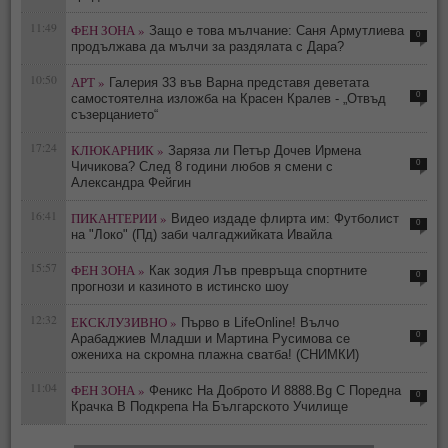
11:49
ФЕН ЗОНА »
Защо е това мълчание: Саня Армутлиева
0
продължава да мълчи за раздялата с Дара?
10:50
АРТ »
Галерия 33 във Варна представя деветата
0
самостоятелна изложба на Красен Кралев - „Отвъд
съзерцанието“
17:24
КЛЮКАРНИК »
Заряза ли Петър Дочев Ирмена
0
Чичикова? След 8 години любов я смени с
Александра Фейгин
16:41
ПИКАНТЕРИИ »
Видео издаде флирта им: Футболист
0
на "Локо" (Пд) заби чалгаджийката Ивайла
15:57
ФЕН ЗОНА »
Как зодия Лъв превръща спортните
0
прогнози и казиното в истинско шоу
12:32
ЕКСКЛУЗИВНО »
Първо в LifeOnline! Вълчо
0
Арабаджиев Младши и Мартина Русимова сe
oжениха на скромна плажна сватба! (СНИМКИ)
11:04
ФЕН ЗОНА »
Феникс На Доброто И 8888.Bg С Поредна
0
Крачка В Подкрепа На Българското Училище