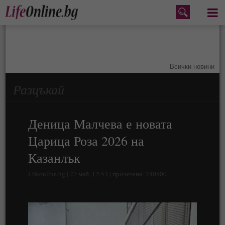
Меню
Всички новини
Разцъкай
Деница Малчева е новата
Царица Роза 2026 на
Казанлък
Lifeonline.bg | 27 май, 12:53 | прочетена: 240500