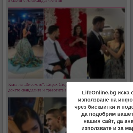
я смени с Александра Фейгин
Къна на „Високото": Емрах Стораро и Айлян преди сватбата,
докато скандалите и тревогите за Тони не стихват
LifeOnline.bg иска
използване на инфо
чрез бисквитки и под
да подобрим вашет
нашия сайт, да ан
използвате и за ма