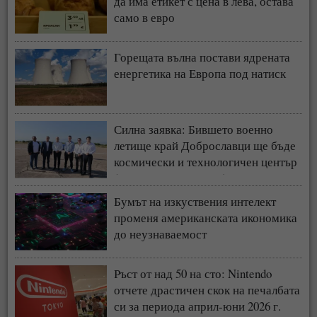
да има етикет с цена в лева, остава
само в евро
Горещата вълна постави ядрената
енергетика на Европа под натиск
Силна заявка: Бившето военно
летище край Доброславци ще бъде
космически и технологичен център
(СНИМКИ + ВИДЕО)
Бумът на изкуствения интелект
променя американската икономика
до неузнаваемост
Ръст от над 50 на сто: Nintendo
отчете драстичен скок на печалбата
си за периода април-юни 2026 г.