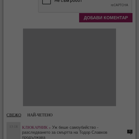
СВЕЖО
НАЙ-ЧЕТЕНО
13:18
КЛЮКАРНИК »
Уж беше самоубийство -
0
разследването за смъртта на Тодор Славков
продължава