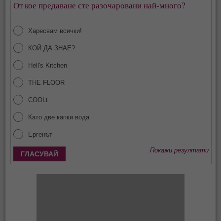
От кое предаване сте разочаровани най-много?
Харесвам всички!
КОЙ ДА ЗНАЕ?
Hell's Kitchen
THE FLOOR
COOLt
Като две капки вода
Ергенът
Покажи резултати