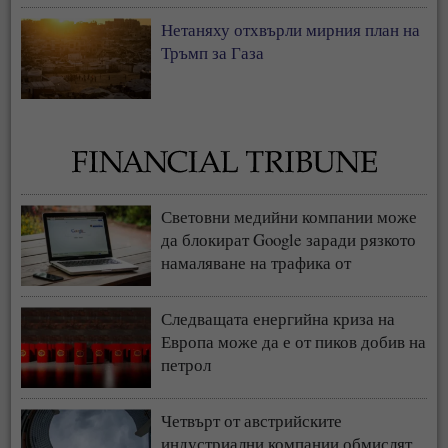
Нетаняху отхвърли мирния план на
Тръмп за Газа
Световни медийни компании може
да блокират Google заради рязкото
намаляване на трафика от
търсачката и навлизането на ИИ
Следващата енергийна криза на
Европа може да е от пиков добив на
петрол
Четвърт от австрийските
индустриални компании обмислят