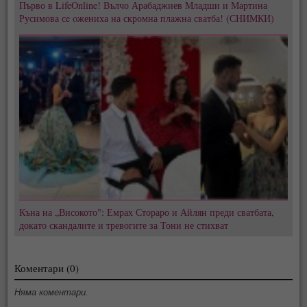
Първо в LifeOnline! Вълчо Арабаджиев Младши и Мартина
Русимова сe oжениха на скромна плажна сватба! (СНИМКИ)
Къна на „Високото": Емрах Стораро и Айлян преди сватбата,
докато скандалите и тревогите за Тони не стихват
Коментари (0)
Няма коментари.