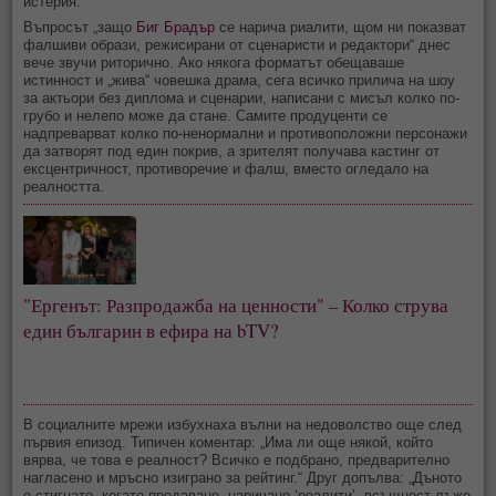
истерия.
Въпросът „защо
Биг Брадър
се нарича риалити, щом ни показват
фалшиви образи, режисирани от сценаристи и редактори“ днес
вече звучи риторично. Ако някога форматът обещаваше
истинност и „жива“ човешка драма, сега всичко прилича на шоу
за актьори без диплома и сценарии, написани с мисъл колко по-
грубо и нелепо може да стане. Самите продуценти се
надпреварват колко по-ненормални и противоположни персонажи
да затворят под един покрив, а зрителят получава кастинг от
ексцентричност, противоречие и фалш, вместо огледало на
реалността.
"Ергенът: Разпродажба на ценности" – Колко струва 
един българин в ефира на bTV?
В социалните мрежи избухнаха вълни на недоволство още след
първия епизод. Типичен коментар: „Има ли още някой, който
вярва, че това е реалност? Всичко е подбрано, предварително
нагласено и мръсно изиграно за рейтинг.“ Друг допълва: „Дъното
е стигнато, когато предаване, наричано ‘реалити’, всъщност лъже