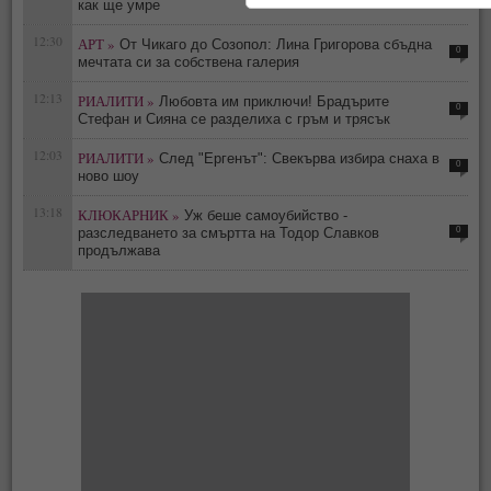
как ще умре
12:30
АРТ »
От Чикаго до Созопол: Лина Григорова сбъдна
0
мечтата си за собствена галерия
12:13
РИАЛИТИ »
Любовта им приключи! Брадърите
0
Стефан и Сияна се разделиха с гръм и трясък
12:03
РИАЛИТИ »
След "Ергенът": Свекърва избира снаха в
0
ново шоу
13:18
КЛЮКАРНИК »
Уж беше самоубийство -
0
разследването за смъртта на Тодор Славков
продължава