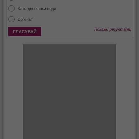
Като две капки вода
Ергенът
Покажи резултати