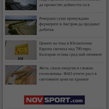
да преместят дейността си в
чужбина
Рекордна суша принуждава
фермерите в Австрия да продават
добитък
Цените на тока в Югоизточна
Европа скочиха над 700 евро,
България остава сред най-евтините
пазари
Жеги, скъпа енергия и сложна
геополитика: ФАО отчете ръст в
световните цени на храните