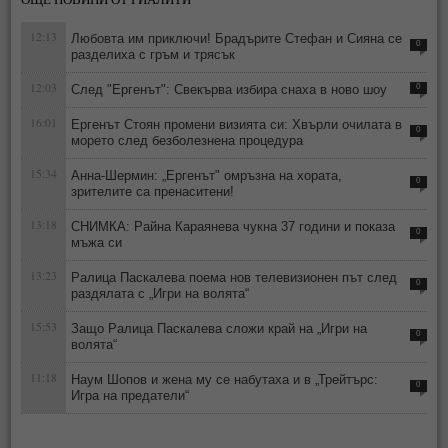
12:13
Любовта им приключи! Брадърите Стефан и Сияна се
0
разделиха с гръм и трясък
12:03
След "Ергенът": Свекърва избира снаха в ново шоу
0
16:01
Ергенът Стоян промени визията си: Хвърли очилата в
0
морето след безболезнена процедура
15:34
Анна-Шермин: „Ергенът" омръзна на хората,
0
зрителите са пренаситени!
13:18
СНИМКА: Райна Караянева чукна 37 години и показа
0
мъжа си
13:23
Ралица Паскалева поема нов телевизионен път след
0
раздялата с „Игри на волята“
15:53
Защо Ралица Паскалева сложи край на „Игри на
0
волята“
11:18
Наум Шопов и жена му се набутаха и в „Трейтърс:
0
Игра на предатели“