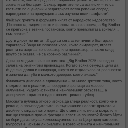
зрителя си без срам. Съквартирантите не са истински – те са
кастнати по сценарий и редактрират всяка реплика според
нареждането на продукцията със заучени цели памфлети“.
Фейсбук групите и форумите кипят от народното недоволство:
„Пошлостта, лицемерието и фалшът станаха норма, а Big Brother
се превърна в евтина постановка, която превъзпитава зрителя...
към апатия.“
Други директно питат: „Къде са сега автентичните български
характери? Защо ни показват хора, които симулират, играят
ролята на жертва, консерватор или провокатор, а после след
шоуто се оказва, че са коренно различни?“.
Дори по медиите вече се намеква: „Big Brother 2025 очевидно
залага на рейтингови провокации. Когато всяка секунда цели да
бъде скандална и шокираща, шоуто се отдалечава от реалността
и започва да губи и малкото доверие, което имаше.“
Финалната диагноза е единодушна – за много зрители това, което
гледаме, не е реалити, а поредното зрелище за масово
облъчване, където истината е най-големият отсъстващ, а
доверчивият зрител е единственият реален губещ.
Масовата публика отново избира да гледа реалност, която не е
реална; а производителите на съдържание налагат драмата и
двойния стандарт като норма. Ще стане ли истината мода, или
пак ще гледаме празна фасада и власт на пошлото? Докато Мути
се бори да излекува хомосексуалността на Цецо пред камерите,
въпросът е: искаме ли риалити, в което истината е най-големият