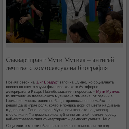
Съквартирант Мути Мутиев – антигей
лечител с хомосексуална биография
Новият сезон на „
Биг Брадър
“ започна шумно, но социалната
посока на шоуто звучи фалшиво колкото бутафорно
декорираната Къща. Най-обсъжданият персонаж –
Мути Мутиев
,
възпитаник на плевенската музикална гимназия, от години в
Германия, мюсюлманин по баща, православен по майка – е
решил да изиграе роля, която е по-ярка дори от цвета на дивана
в дневната. Поне на екран Мути носи шапката на „вярващ
мюсюлманин“ и демонстрира публично антигей позиция срещу
най-екстравагантния съквартирант – демисексуалния Цецо.
Социалните мрежи обаче врят и кипят с коментари, че зад