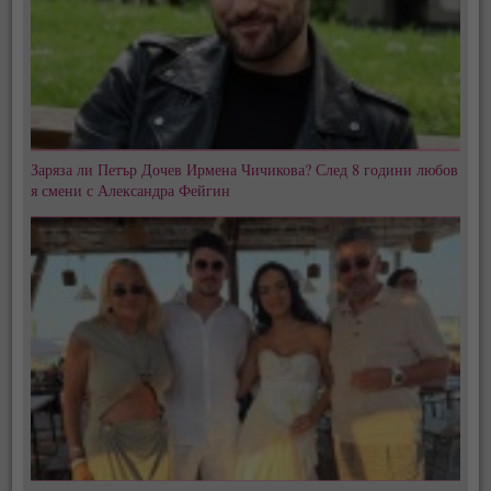
Заряза ли Петър Дочев Ирмена Чичикова? След 8 години любов
я смени с Александра Фейгин