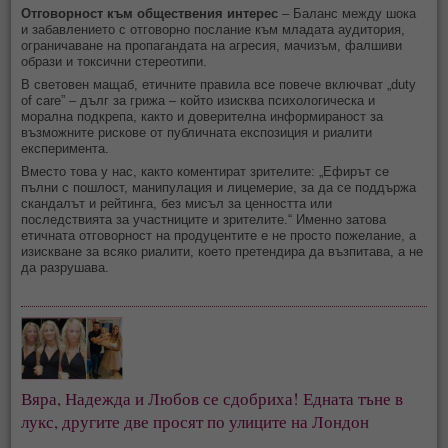
Отговорност към обществения интерес
– Баланс между шока
и забавлението с отговорно послание към младата аудитория,
ограничаване на пропагандата на агресия, мачизъм, фалшиви
образи и токсични стереотипи.
В световен мащаб, етичните правила все повече включват „duty
of care” – дълг за грижа – който изисква психологическа и
морална подкрепа, както и доверителна информираност за
възможните рискове от публичната експозиция и риалити
експеримента.
Вместо това у нас, както коментират зрителите: „Ефирът се
пълни с пошлост, манипулация и лицемерие, за да се поддържа
скандалът и рейтинга, без мисъл за ценността или
последствията за участниците и зрителите.“ Именно затова
етичната отговорност на продуцентите е не просто пожелание, а
изискване за всяко риалити, което претендира да възпитава, а не
да разрушава.
Вяра, Надежда и Любов се сдобриха! Едната тъне в 
лукс, другите две просят по улиците на Лондон