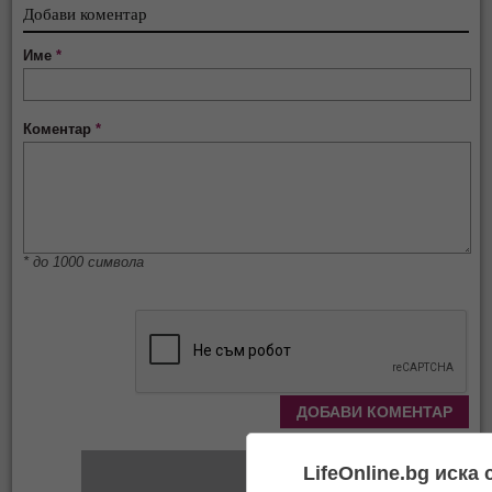
Добави коментар
Име
*
Коментар
*
* до 1000 символа
LifeOnline.bg иска