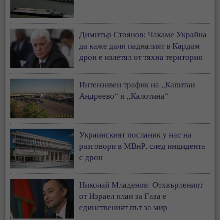
Димитър Стоянов: Чакаме Украйна
да каже дали падналият в Кардам
дрон е излетял от тяхна територия
Интензивен трафик на „Капитан
Андреево“ и „Калотина“
Украинският посланик у нас на
разговори в МВнР, след инцидента
с дрон
Николай Младенов: Отхвърленият
от Израел план за Газа е
единственият път за мир