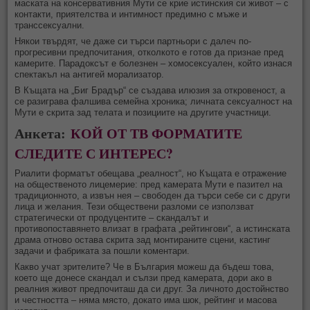
маската на консервативния Мути се крие истинския си живот – с
контакти, приятелства и интимност предимно с мъже и
транссексуални.
Някои твърдят, че даже си търси партньори с далеч по-
прогресивни предпочитания, отколкото е готов да признае пред
камерите. Парадоксът е болезнен – хомосексуален, който изнася
спектакъл на антигей морализатор.
В Къщата на „Биг Брадър“ се създава илюзия за откровеност, а
се разиграва фалшива семейна хроника; личната сексуалност на
Мути е скрита зад телата и позициите на другите участници.
Анкета:
КОЙ ОТ ТВ ФОРМАТИТЕ
СЛЕДИТЕ С ИНТЕРЕС?
Риалити форматът обещава „реалност“, но Къщата е отражение
на общественото лицемерие: пред камерата Мути е пазител на
традиционното, а извън нея – свободен да търси себе си с други
лица и желания. Тези обществени разломи се използват
стратегически от продуцентите – скандалът и
противопоставянето влизат в графата „рейтингови“, а истинската
драма отново остава скрита зад монтираните сцени, кастинг
задачи и фабриката за пошли коментари.
Какво учат зрителите? Че в България можеш да бъдеш това,
което ще донесе скандал и сълзи пред камерата, дори ако в
реалния живот предпочиташ да си друг. За личното достойнство
и честността – няма място, докато има шок, рейтинг и масова