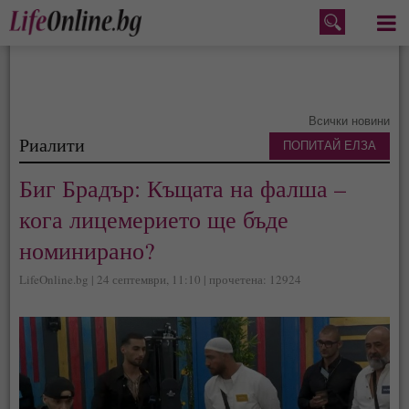
Меню
Всички новини
Риалити
ПОПИТАЙ ЕЛЗА
Биг Брадър: Къщата на фалша –
кога лицемерието ще бъде
номинирано?
LifeOnline.bg | 24 септември, 11:10 | прочетена: 12924