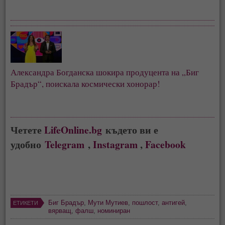
Александра Богданска шокира продуцента на „Биг 
Брадър“, поискала космически хонорар!
Четете
LifeOnline.bg
където ви е
удобно
Telegram
,
Instagram
,
Facebook
Биг Брадър
,
Мути Мутиев
,
пошлост
,
антигей
,
ЕТИКЕТИ
вярващ
,
фалш
,
номиниран