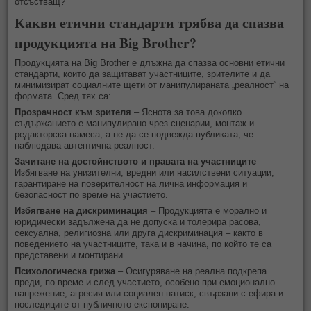
отсъстващ?
Какви етични стандарти трябва да спазва
продукцията на Big Brother?
Продукцията на Big Brother е длъжна да спазва основни етични
стандарти, които да защитават участниците, зрителите и да
минимизират социалните щети от манипулираната „реалност“ на
формата. Сред тях са:
Прозрачност към зрителя
– Яснота за това доколко
съдържанието е манипулирано чрез сценарии, монтаж и
редакторска намеса, а не да се подвежда публиката, че
наблюдава автентична реалност.
Зачитане на достойнството и правата на участниците
–
Избягване на унизителни, вредни или насилствени ситуации;
гарантиране на поверителност на лична информация и
безопасност по време на участието.
Избягване на дискриминация
– Продукцията е морално и
юридически задължена да не допуска и толерира расова,
сексуална, религиозна или друга дискриминация – както в
поведението на участниците, така и в начина, по който те са
представени и монтирани.
Психологическа грижа
– Осигуряване на реална подкрепа
преди, по време и след участието, особено при емоционално
напрежение, агресия или социален натиск, свързани с ефира и
последиците от публичното експониране.