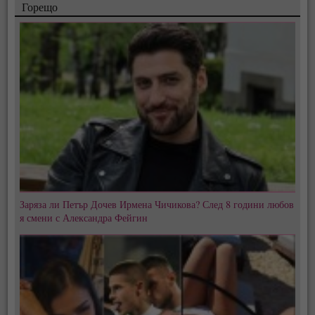
Горещо
Заряза ли Петър Дочев Ирмена Чичикова? След 8 години любов
я смени с Александра Фейгин