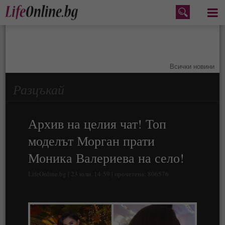
Меню
Всички новини
Разцъкай
Архив на целия чат! Топ
моделът Морган прати
Моника Валериева на село!
LifeOnline.bg | 23 юли, 14:59 | прочетена: 806576