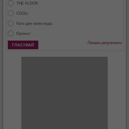
THE FLOOR
COOLt
Като две капки вода
Ергенът
Покажи резултати