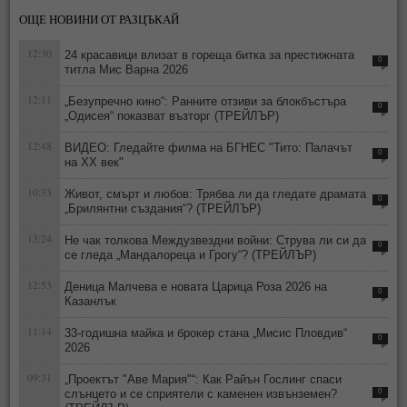
ОЩЕ НОВИНИ ОТ РАЗЦЪКАЙ
12:30
24 красавици влизат в гореща битка за престижната
0
титла Мис Варна 2026
12:11
„Безупречно кино“: Ранните отзиви за блокбъстъра
0
„Одисея“ показват възторг (ТРЕЙЛЪР)
12:48
ВИДЕО: Гледайте филма на БГНЕС "Тито: Палачът
0
на ХХ век"
10:33
Живот, смърт и любов: Трябва ли да гледате драмата
0
„Брилянтни създания“? (ТРЕЙЛЪР)
13:24
Не чак толкова Междузвездни войни: Струва ли си да
0
се гледа „Мандалореца и Грогу“? (ТРЕЙЛЪР)
12:53
Деница Малчева е новата Царица Роза 2026 на
0
Казанлък
11:14
33-годишна майка и брокер стана „Мисис Пловдив“
0
2026
09:31
„Проектът "Аве Мария"“: Как Райън Гослинг спаси
слънцето и се сприятели с каменен извънземен?
0