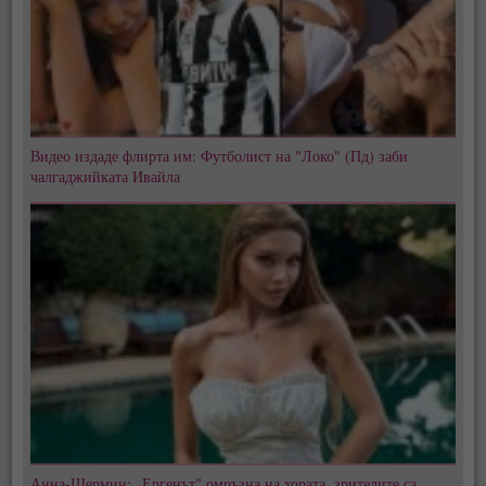
Видео издаде флирта им: Футболист на "Локо" (Пд) заби
чалгаджийката Ивайла
Анна-Шермин: „Ергенът" омръзна на хората, зрителите са