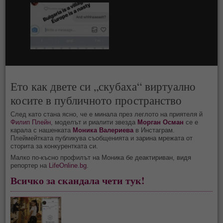
Ето как двете си „скубаха“ виртуално
косите в публичното пространство
След като стана ясно, че е минала през леглото на приятеля й
Филип Плейн
, моделът и риалити звезда
Морган Осман
се е
карала с нашенката
Моника Валериева
в Инстаграм.
Плеймейтката публикува съобщенията и зарина мрежата от
сторита за конкурентката си.
Малко по-късно профилът на Моника бе деактириван, видя
репортер на
LifeOnline.bg
.
Всичко за скандала чети тук!