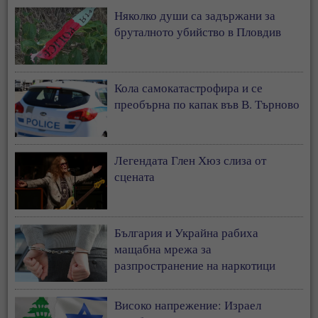
Няколко души са задържани за
бруталното убийство в Пловдив
Кола самокатастрофира и се
преобърна по капак във В. Търново
Легендата Глен Хюз слиза от
сцената
България и Украйна рабиха
мащабна мрежа за
разпространение на наркотици
Високо напрежение: Израел