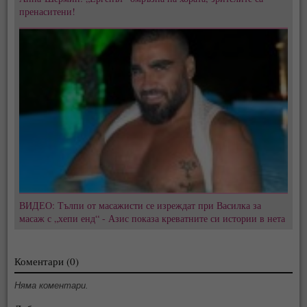
пренаситени!
ВИДЕО: Тълпи от масажисти се изреждат при Василка за
масаж с „хепи енд“ - Азис показа креватните си истории в нета
Коментари (0)
Няма коментари.