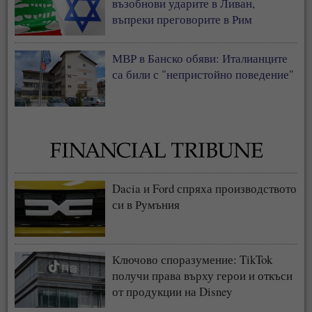
възобнови ударите в Ливан,
въпреки преговорите в Рим
МВР в Банско обяви: Италианците
са били с "непристойно поведение"
Dacia и Ford спряха производството
си в Румъния
Ключово споразумение: TikTok
получи права върху герои и откъси
от продукции на Disney