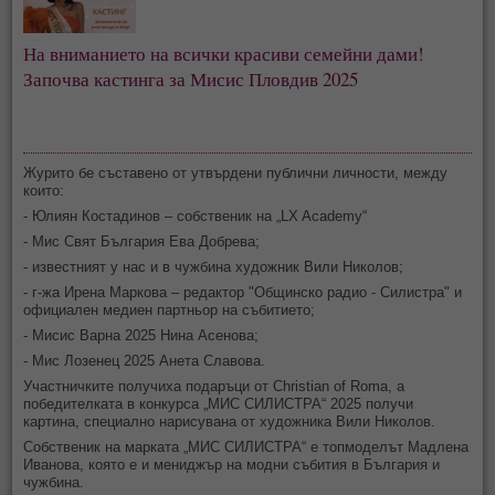
На вниманието на всички красиви семейни дами! 
Започва кастинга за Мисис Пловдив 2025
Журито бе съставено от утвърдени публични личности, между
които:
- Юлиян Костадинов – собственик на „LX Academy“
- Мис Свят България Ева Добрева;
- известният у нас и в чужбина художник Вили Николов;
- г-жа Ирена Маркова – редактор "Общинско радио - Силистра" и
официален медиен партньор на събитието;
- Мисис Варна 2025 Нина Асенова;
- Мис Лозенец 2025 Анета Славова.
Участничките получиха подаръци от Christian of Roma, а
победителката в конкурса „МИС СИЛИСТРА“ 2025 получи
картина, специално нарисувана от художника Вили Николов.
Собственик на марката „МИС СИЛИСТРА“ е топмоделът Мадлена
Иванова, която е и мениджър на модни събития в България и
чужбина.