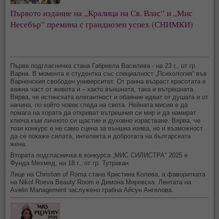
Първото издание на „Кралица на Св. Влас“ и „Мис 
Несебър“ премина с грандиозен успех (СНИМКИ)
Първа подгласничка стана Габриела Василева - на 23 г., от гр.
Варна. В момента е студентка със специалност „Психология“ във
Варненския свободен университет. От ранна възраст красотата е
важна част от живота ѝ – както външната, така и вътрешната.
Вярва, че истинската елегантност и обаяние идват от душата и от
начина, по който човек гледа на света. Нейната мисия е да
помага на хората да откриват вътрешния си мир и да намират
ключа към личното си щастие и духовно израстване. Вярва, че
този конкурс е не само сцена за външна изява, но и възможност
да се покаже силата, интелекта и добротата на българската
жена.
Втората подгласничка в конкурса „МИС СИЛИСТРА“ 2025 е
Фунда Мехмед, на 18 г., от гр. Тутракан.
Лице на Christian of Roma стана Кристина Колева, а фаворитката
на Nikol Roeva Beauty Room е Димона Миревска. Лентата на
Avelin Management заслужено грабна Айсун Ангелова.