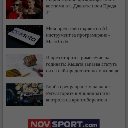
костюми от „Дяволът носи Прада
2“
Meta представи първия си AI
инструмент за програмиране -
Muse Code
И през второто тримесечие на
годината: Къщата запазва статута
си на най-предпочитаното жилище
у нас
Борба срещу прането на пари:
Регулаторите в Япония затягат
контрола на криптоборсите в
страната