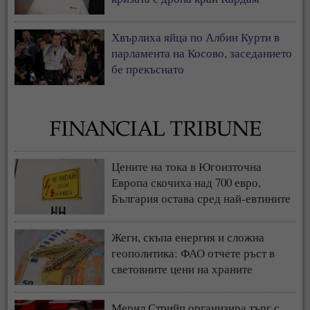
Хвърлиха яйца по Албин Курти в
парламента на Косово, заседанието
бе прекъснато
Цените на тока в Югоизточна
Европа скочиха над 700 евро,
България остава сред най-евтините
пазари
Жеги, скъпа енергия и сложна
геополитика: ФАО отчете ръст в
световните цени на храните
Мерил Стрийп организира търг с