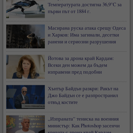
Температурата достигна 36,9°C за
първи път от 1884 г.
Масирана руска атака срещу Одеса
и Харков: Има загинали, десетки
ранени и сериозни разрушения
Йотова за дрона край Кардам:
Всеки ден можем да бъдем
изправени пред подобни
инциденти
Хънтър Байдън разкри: Ракът на
Джо Байдън се е разпространил
отвъд костите
„Изпраната“ тениска на военния
министър: Как Photoshop засенчи
кризата с дрона край Кардам