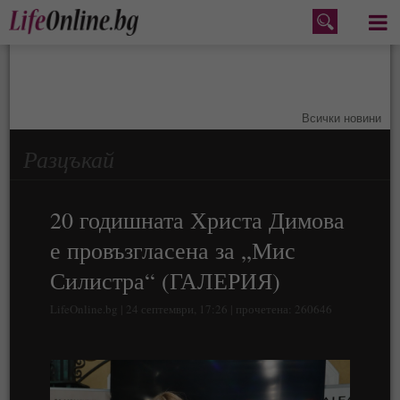
Меню
Всички новини
Разцъкай
20 годишната Христа Димова
е провъзгласена за „Мис
Силистра“ (ГАЛЕРИЯ)
LifeOnline.bg | 24 септември, 17:26 | прочетена: 260646