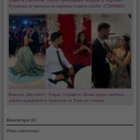
Русимова сe oжениха на скромна плажна сватба! (СНИМКИ)
Къна на „Високото": Емрах Стораро и Айлян преди сватбата,
докато скандалите и тревогите за Тони не стихват
Коментари (0)
Няма коментари.