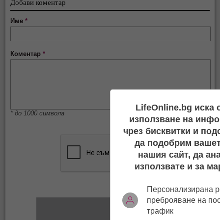
Добави коментар
Име
*
Коментар
*
LifeOnline.bg иска
* до 1000 символа
използване на инфо
чрез бисквитки и под
да подобрим вашет
нашия сайт, да ан
използвате и за ма
Персонализирана р
преброяване на по
трафик