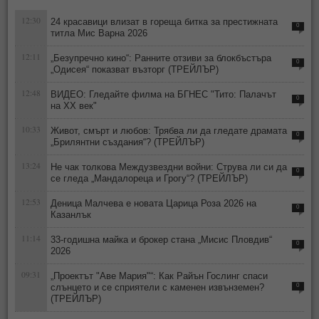
12:30
24 красавици влизат в гореща битка за престижната
0
титла Мис Варна 2026
12:11
„Безупречно кино“: Ранните отзиви за блокбъстъра
0
„Одисея“ показват възторг (ТРЕЙЛЪР)
12:48
ВИДЕО: Гледайте филма на БГНЕС "Тито: Палачът
0
на ХХ век"
10:33
Живот, смърт и любов: Трябва ли да гледате драмата
0
„Брилянтни създания“? (ТРЕЙЛЪР)
13:24
Не чак толкова Междузвездни войни: Струва ли си да
0
се гледа „Мандалореца и Грогу“? (ТРЕЙЛЪР)
12:53
Деница Малчева е новата Царица Роза 2026 на
0
Казанлък
11:14
33-годишна майка и брокер стана „Мисис Пловдив“
0
2026
09:31
„Проектът "Аве Мария"“: Как Райън Гослинг спаси
слънцето и се сприятели с каменен извънземен?
0
(ТРЕЙЛЪР)