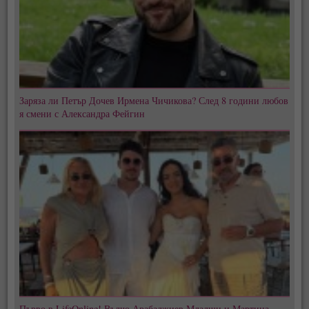
Заряза ли Петър Дочев Ирмена Чичикова? След 8 години любов
я смени с Александра Фейгин
Първо в LifeOnline! Вълчо Арабаджиев Младши и Мартина