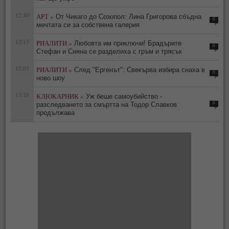
12:30
АРТ »
От Чикаго до Созопол: Лина Григорова сбъдна
0
мечтата си за собствена галерия
12:13
РИАЛИТИ »
Любовта им приключи! Брадърите
0
Стефан и Сияна се разделиха с гръм и трясък
12:03
РИАЛИТИ »
След "Ергенът": Свекърва избира снаха в
0
ново шоу
13:18
КЛЮКАРНИК »
Уж беше самоубийство -
0
разследването за смъртта на Тодор Славков
продължава