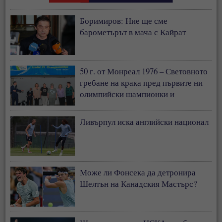
Боримиров: Ние ще сме
барометърът в мача с Кайрат
50 г. от Монреал 1976 – Световното
гребане на крака пред първите ни
олимпийски шампионки и
медалистки
Ливърпул иска английски национал
Може ли Фонсека да детронира
Шелтън на Канадския Мастърс?