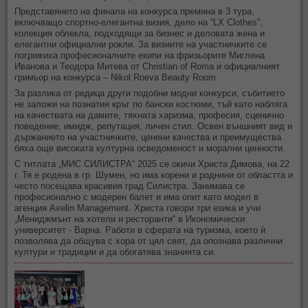
Представянето на финала на конкурса премина в 3 тура,
включващо спортно-елегантна визия, дело на “LX Clothes”,
колекция облекла, подходящи за бизнес и деловата жена и
елегантни официални рокли. За визиите на участничките се
погрижиха професионалните екипи на фризьорите Миглена
Иванова и Теодора Митева от Christian of Roma и официалният
гримьор на конкурса – Nikol Roeva Beauty Room.
За разлика от редица други подобни модни конкурси, събитието
не заложи на познатия кръг по бански костюми, тъй като набляга
на качествата на дамите, тяхната харизма, професия, сценично
поведение, имидж, репутация, личен стил. Освен външният вид и
държанието на участничките, ценени качества и преимущества
бяха още високата културна осведоменост и морални ценности.
С титлата „МИС СИЛИСТРА“ 2025 се окичи Христа Димова, на 22
г. Тя е родена в гр. Шумен, но има корени и роднини от областта и
често посещава красивия град Силистра. Занимава се
професионално с модерен балет и има опит като модел в
агенция Avelin Management. Христа говори три езика и учи
„Мениджмънт на хотели и ресторанти“ в Икономически
университет - Варна. Работи в сферата на туризма, което ѝ
позволява да общува с хора от цял свят, да опознава различни
култури и традиции и да обогатява знанията си.