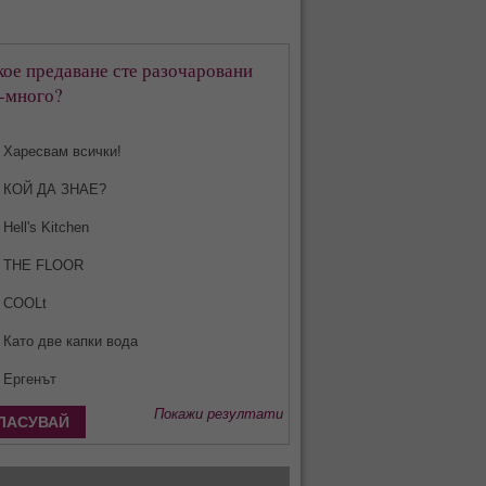
кое предаване сте разочаровани
-много?
Харесвам всички!
КОЙ ДА ЗНАЕ?
Hell's Kitchen
THE FLOOR
COOLt
Като две капки вода
Ергенът
Покажи резултати