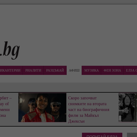
ИКАНТЕРИИ
РИАЛИТИ
РАЗЦЪКАЙ
АФИШ
МУЗИКА
ФЕН ЗОНА
ЕЛЗА 
рбит –
Скоро започват
ay of
снимките на втората
омени
част на биографичния
она
филм за Майкъл
Джексън