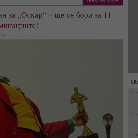
ПОПИТАЙ ЕЛЗА
 за „Оскар“ – ще се бори за 11
оминациите!
064
СВ
15:1
13:1
12:5