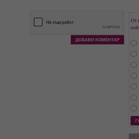
От 
най