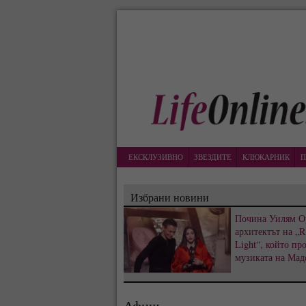
ЕКСКЛУЗИВНО
ЗВЕЗДИТЕ
КЛЮКАРНИК
П
Избрани новини
Почина Уилям О
архитектът на „R
Light“, който пр
музиката на Мад
Афиш