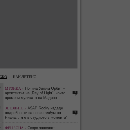
ЕЖО
НАЙ-ЧЕТЕНО
9
МУЗИКА »
Почина Уилям Орбит –
0
архитектът на „Ray of Light“, който
промени музиката на Мадона
4
ЗВЕЗДИТЕ »
A$AP Rocky издаде
0
подробности за новия албум на
Риана: „Тя е в студиото в момента“
6
ФЕН ЗОНА »
Скоро започват