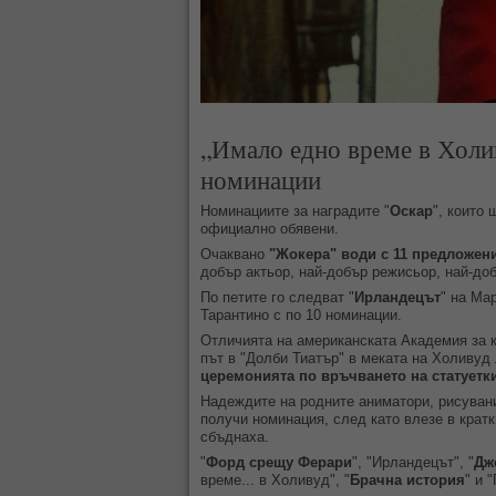
„Имало едно време в Холив
номинации
Номинациите за наградите "
Оскар
", които
официално обявени.
Очаквано
"Жокера" води с 11 предложени
добър актьор, най-добър режисьор, най-до
По петите го следват "
Ирландецът
" на Ма
Тарантино с по 10 номинации.
Отличията на американската Академия за к
път в "Долби Тиатър" в меката на Холивуд
церемонията по връчването на статуетк
Надеждите на родните аниматори, рисуван
получи номинация, след като влезе в крат
сбъднаха.
"
Форд срещу Ферари
", "Ирландецът", "
Дж
време... в Холивуд", "
Брачна история
" и 