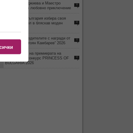
8
Деси Тенекеджиева и Маестро
0
Камджалов в любовно приключение
5
Тази вечер България избира своя
нов Топ модел в бляскав моден
0
спектакъл
0
Обявиха победителите с награди от
0
Фондация „Стоян Камбарев“ 2026
сички
8
Заповядайте на премиерата на
национален конкурс PRINCESS OF
0
BULGARIA 2026