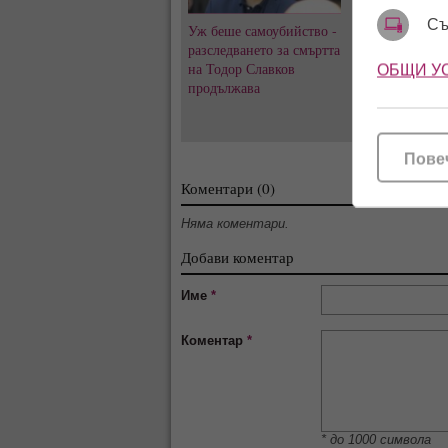
Съ
Уж беше самоубийство -
Заряза ли Петъ
разследването за смъртта
Ирмена Чичико
на Тодор Славков
8 години любо
ОБЩИ У
продължава
с Александра 
Пове
Коментари (0)
Няма коментари.
Добави коментар
Име
*
Коментар
*
* до 1000 символа