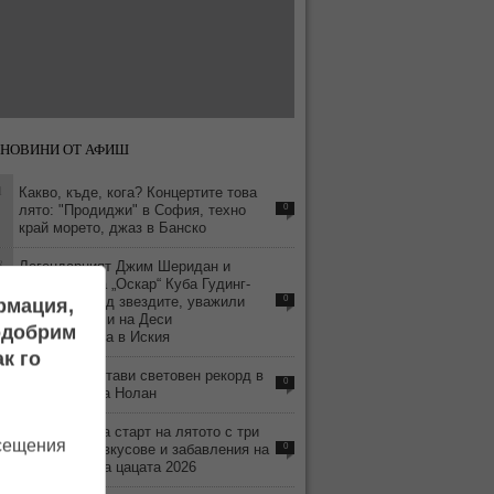
 НОВИНИ ОТ АФИШ
1
Какво, къде, кога? Концертите това
лято: "Продиджи" в София, техно
0
край морето, джаз в Банско
8
Легендарният Джим Шеридан и
носителят на „Оскар“ Куба Гудинг-
Джуниър сред звездите, уважили
0
ормация,
новите филми на Деси
подобрим
Тенекеджиева в Иския
к го
8
„Одисея“ постави световен рекорд в
0
боксофиса за Нолан
3
Кранево дава старт на лятото с три
осещения
дни музика, вкусове и забавления на
0
Фестивала на цацата 2026