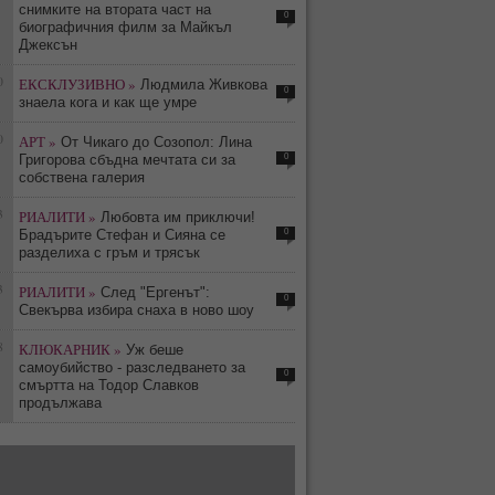
снимките на втората част на
0
биографичния филм за Майкъл
Джексън
0
ЕКСКЛУЗИВНО »
Людмила Живкова
0
знаела кога и как ще умре
0
АРТ »
От Чикаго до Созопол: Лина
0
Григорова сбъдна мечтата си за
собствена галерия
3
РИАЛИТИ »
Любовта им приключи!
0
Брадърите Стефан и Сияна се
разделиха с гръм и трясък
3
РИАЛИТИ »
След "Ергенът":
0
Свекърва избира снаха в ново шоу
8
КЛЮКАРНИК »
Уж беше
самоубийство - разследването за
0
смъртта на Тодор Славков
продължава