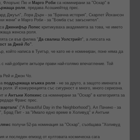
н
, Флорънс Пю и
Марго Роби
са номинирани за "Оскар" в
държаща роля
, предава Асошиейтед прес.
ард Джуъл", Лора Дърн - за "Брачна история", Скарлет Йохансон
ки жени" и Марго Роби - за "Бомба със закъснител".
иса
Дженифър Лопес
критикуваха академията за това, че името
ржаща женска роля.
лята си във филма "
Да свалиш Уолстрийт
", а липсата на
ост за Джей Ло"
.
, който написа в Туитър, че като не е номиниран, поне няма да
 с най-добрите актьори прави най-голямо впечатление. Той
а Рей и Джон Чо.
за
поддържаща мъжка роля
- не за друго, а защото имената в
та роля. И конкуренцията със сигурност е много, много сериозна.
ит и
Антъни Хопкинс
са номинирани за "Оскар" в категорията за
предаде Франс прес.
квартала
" ("A Beautiful Day in the Neighborhood"), Ал Пачино - за
", Брад Пит - за "Имало едно време в Холивуд" и Антъни
илямс
получи 52-ра номинация за "Оскар", съобщава "Холивуд
ия и последен епизод от култовата космическа сага