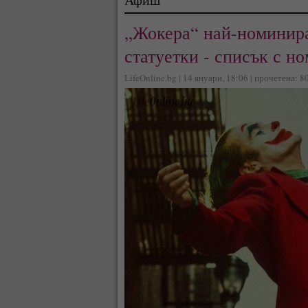
„Жокера“ най-номиниран
статуетки - списък с н
LifeOnline.bg | 14 януари, 18:06 | прочетена: 8