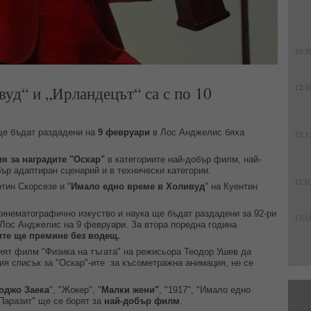
10:5
уд“ и „Ирландецът“ са с по 10
12:3
 ще бъдат раздадени на
9 февруари
в Лос Анджелис бяха
12:1
я за наградите "Оскар"
в категориите най-добър филм, най-
бър адаптиран сценарий и в технически категории.
12:0
ртин Скорсезе и "
Имало едно време в Холивуд
" на Куентин
инематографично изкуство и наука ще бъдат раздадени за 92-ри
13:1
 Лос Анджелис на 9 февруари. За втора поредна година
ите ще премине без водещ.
ият филм "Физика на тъгата" на режисьора Теодор Ушев да
кия списък за "Оскар"-ите за късометражна анимация, не се
оджо Заека
", "Жокер", "
Малки жени"
, "1917", "Имало едно
"Паразит" ще се борят за
най-добър филм
.