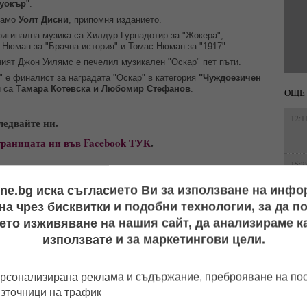
йуокър
".
 само
Уолт Дисни
, припомня изданието.
ригинална музика са Хилдур Гурнадотир за "Жокера",
Нюман за "Брачна история" и Томас Нюман за "1917".
ият Джон Уилямс е печелил музикален "Оскар" пет пъти.
" е финалист за наградата "Оскар" в категория
"Чуждоезичен
 са Т
амара Котевска и Любомир Стефанов
.
ОЩЕ
12:1
ледвайте ни. 
траницата ни във Facebook ТУК
.
15:2
ine.bg иска съгласието Ви за използване на инф
,
номинации
,
Жокера
а чрез бисквитки и подобни технологии, за да 
ето изживяване на нашия сайт, да анализираме ка
14:5
използвате и за маркетингови цели.
14:4
рсонализирана реклама и съдържание, преброяване на п
източници на трафик