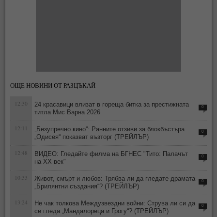
ОЩЕ НОВИНИ ОТ РАЗЦЪКАЙ
12:30
24 красавици влизат в гореща битка за престижната
0
титла Мис Варна 2026
12:11
„Безупречно кино“: Ранните отзиви за блокбъстъра
0
„Одисея“ показват възторг (ТРЕЙЛЪР)
12:48
ВИДЕО: Гледайте филма на БГНЕС "Тито: Палачът
0
на ХХ век"
10:33
Живот, смърт и любов: Трябва ли да гледате драмата
0
„Брилянтни създания“? (ТРЕЙЛЪР)
13:24
Не чак толкова Междузвездни войни: Струва ли си да
0
се гледа „Мандалореца и Грогу“? (ТРЕЙЛЪР)