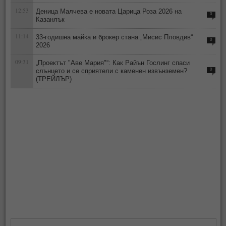
12:53
Деница Малчева е новата Царица Роза 2026 на
0
Казанлък
11:14
33-годишна майка и брокер стана „Мисис Пловдив“
0
2026
09:31
„Проектът "Аве Мария"“: Как Райън Гослинг спаси
слънцето и се сприятели с каменен извънземен?
0
(ТРЕЙЛЪР)