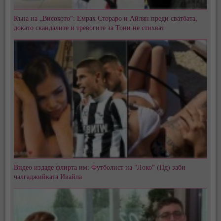
Къна на „Високото": Емрах Стораро и Айлян преди сватбата,
докато скандалите и тревогите за Тони не стихват
Видео издаде флирта им: Футболист на "Локо" (Пд) заби
чалгаджийката Ивайла