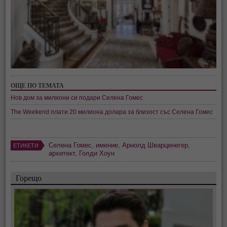
ОЩЕ ПО ТЕМАТА
Нов дом за милиони си подари Селена Гомес
The Weekend плати 20 милиона долара за близост със Селена Гомес
Селена Гомес
,
имение
,
Арнолд Шварценегер
,
ЕТИКЕТИ
архитект
,
Голди Хоун
Горещо