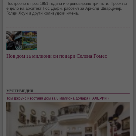
Построено е през 1951 година и е реновирано три пъти. Проектът
е дело на архитект Гюс Дъфи, работил за Арнолд Шварценер,
Голди Хоун и други холивудски имена.
Нов дом за милиони си подари Селена Гомес
МУЛТИМЕДИЯ
Том Джоунс изоставя дом за 8 милиона долара (ГАЛЕРИЯ)