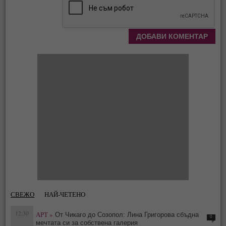
СВЕЖО
НАЙ-ЧЕТЕНО
12:30
АРТ »
От Чикаго до Созопол: Лина Григорова сбъдна
0
мечтата си за собствена галерия