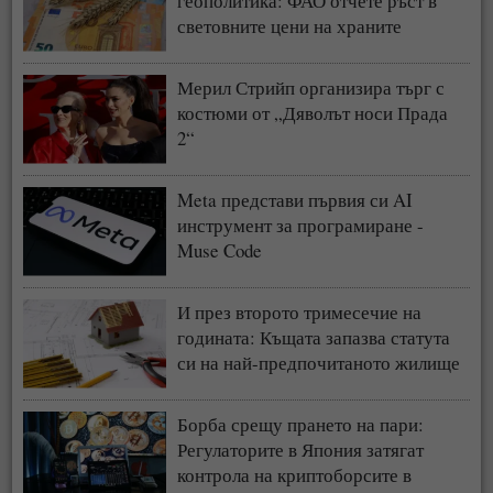
геополитика: ФАО отчете ръст в
световните цени на храните
Мерил Стрийп организира търг с
костюми от „Дяволът носи Прада
2“
Meta представи първия си AI
инструмент за програмиране -
Muse Code
И през второто тримесечие на
годината: Къщата запазва статута
си на най-предпочитаното жилище
у нас
Борба срещу прането на пари:
Регулаторите в Япония затягат
контрола на криптоборсите в