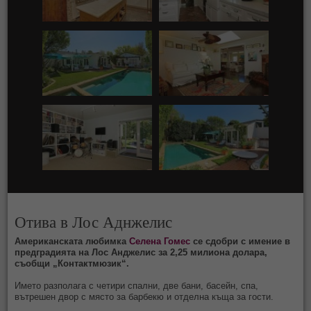
Отива в Лос Аднжелис
Американската любимка
Селена Гомес
се сдобри с имение в
предградията на Лос Анджелис за 2,25 милиона долара,
съобщи „Контактмюзик“.
Името разполага с четири спални, две бани, басейн, спа,
вътрешен двор с място за барбекю и отделна къща за гости.