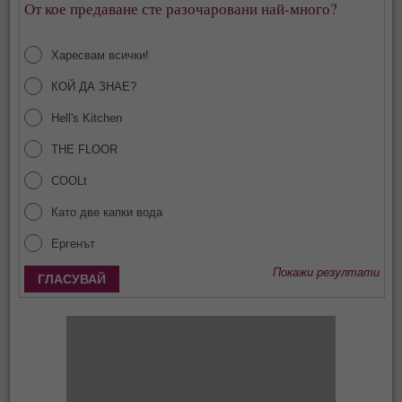
От кое предаване сте разочаровани най-много?
Харесвам всички!
КОЙ ДА ЗНАЕ?
Hell's Kitchen
THE FLOOR
COOLt
Като две капки вода
Ергенът
Покажи резултати