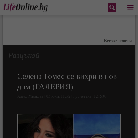
Меню
Всички новини
Разцъкай
Селена Гомес се вихри в нов
дом (ГАЛЕРИЯ)
Алекс Милкова | 05 юни, 11:52 | прочетена: 121530