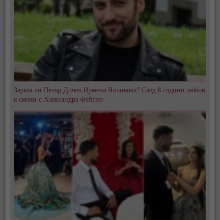
Заряза ли Петър Дочев Ирмена Чичикова? След 8 години любов
я смени с Александра Фейгин