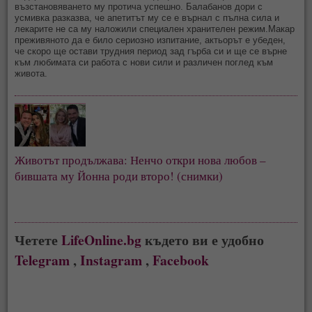
възстановяването му протича успешно. Балабанов дори с
усмивка разказва, че апетитът му се е върнал с пълна сила и
лекарите не са му наложили специален хранителен режим.Макар
преживяното да е било сериозно изпитание, актьорът е убеден,
че скоро ще остави трудния период зад гърба си и ще се върне
към любимата си работа с нови сили и различен поглед към
живота.
Животът продължава: Ненчо откри нова любов – 
бившата му Йонна роди второ! (снимки)
Четете
LifeOnline.bg
където ви е удобно
Telegram
,
Instagram
,
Facebook