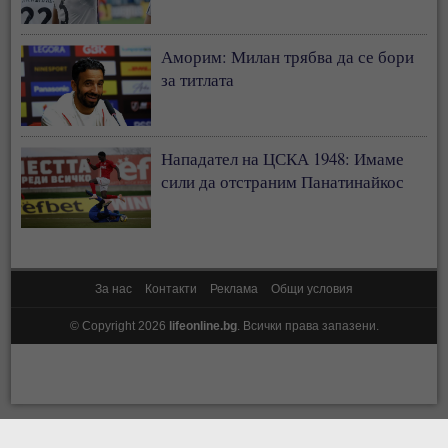
Аморим: Милан трябва да се бори
за титлата
Нападател на ЦСКА 1948: Имаме
сили да отстраним Панатинайкос
За нас
Контакти
Реклама
Общи условия
© Copyright 2026
lifeonline.bg
. Всички права запазени.