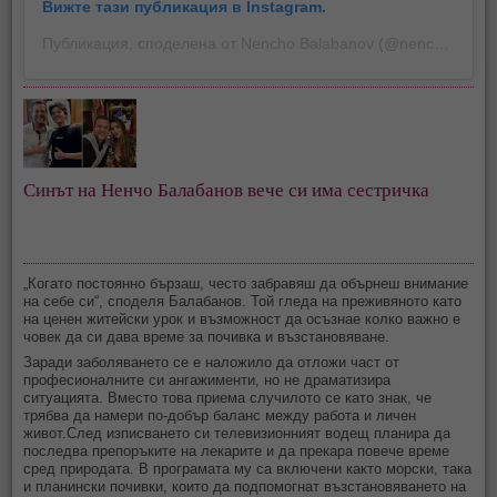
Вижте тази публикация в Instagram.
Публикация, споделена от Nencho Balabanov (@nenchob)
Синът на Ненчо Балабанов вече си има сестричка
„Когато постоянно бързаш, често забравяш да обърнеш внимание
на себе си“, споделя Балабанов. Той гледа на преживяното като
на ценен житейски урок и възможност да осъзнае колко важно е
човек да си дава време за почивка и възстановяване.
Заради заболяването се е наложило да отложи част от
професионалните си ангажименти, но не драматизира
ситуацията. Вместо това приема случилото се като знак, че
трябва да намери по-добър баланс между работа и личен
живот.След изписването си телевизионният водещ планира да
последва препоръките на лекарите и да прекара повече време
сред природата. В програмата му са включени както морски, така
и планински почивки, които да подпомогнат възстановяването на