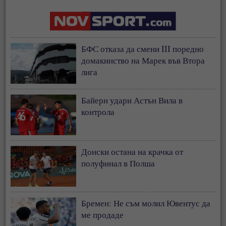
БФС отказа да смени III поредно
домакинство на Марек във Втора
лига
Байерн удари Астън Вила в
контрола
Донски остана на крачка от
полуфинал в Полша
Бремен: Не съм молил Ювентус да
ме продаде