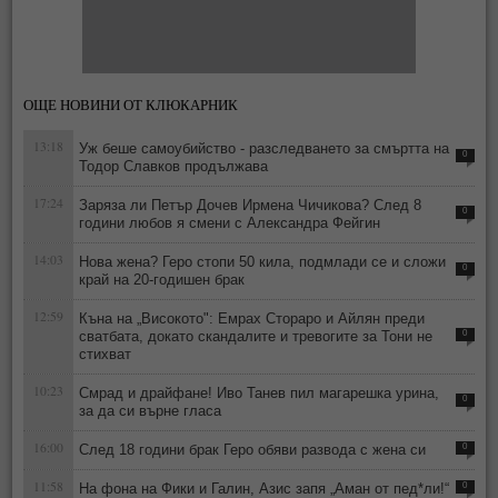
ОЩЕ НОВИНИ ОТ КЛЮКАРНИК
13:18
Уж беше самоубийство - разследването за смъртта на
0
Тодор Славков продължава
17:24
Заряза ли Петър Дочев Ирмена Чичикова? След 8
0
години любов я смени с Александра Фейгин
14:03
Нова жена? Геро стопи 50 кила, подмлади се и сложи
0
край на 20-годишен брак
12:59
Къна на „Високото": Емрах Стораро и Айлян преди
сватбата, докато скандалите и тревогите за Тони не
0
стихват
10:23
Смрад и драйфане! Иво Танев пил магарешка урина,
0
за да си върне гласа
16:00
След 18 години брак Геро обяви развода с жена си
0
11:58
На фона на Фики и Галин, Азис запя „Аман от пед*ли!“
0