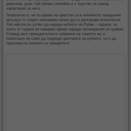
диагноза, днес той говори спокойно и с чувство за хумор,
характерно за него.
Любопитно е, че по време на престоя си в лечебното заведение
актьорът е открил неочакван начин да се разтовари психически.
Той най-после успял да нареди кубчето на Рубик – задача, за
която от години не намирал време заради натоварения си график.
Според него принудителното забавяне на темпото му е
помогнало не само да подреди цветовете на кубчето, но и да
преосмисли личните си приоритети.