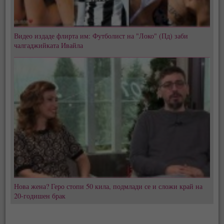
Видео издаде флирта им: Футболист на "Локо" (Пд) заби
чалгаджийката Ивайла
Нова жена? Геро стопи 50 кила, подмлади се и сложи край на
20-годишен брак