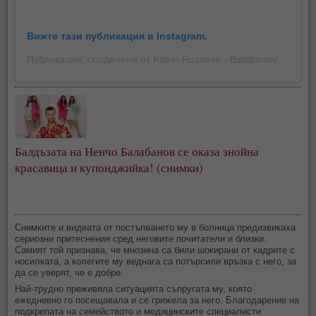
Вижте тази публикация в Instagram.
Публикация, споделена от Katrin Russeva - Balabanova (@katrin.russeva)
Балдъзата на Ненчо Балабанов се оказа знойна 
красавица и купонджийка! (снимки)
Снимките и видеата от постъпването му в болница предизвикаха
сериозни притеснения сред неговите почитатели и близки.
Самият той признава, че мнозина са били шокирани от кадрите с
носилката, а колегите му веднага са потърсили връзка с него, за
да се уверят, че е добре.
Най-трудно преживяла ситуацията съпругата му, която
ежедневно го посещавала и се грижела за него. Благодарение на
подкрепата на семейството и медицинските специалисти