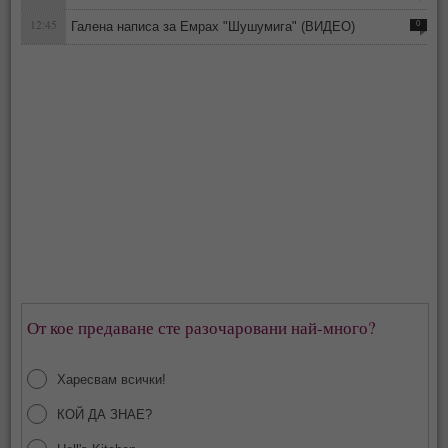
12:45
Галена написа за Емрах "Шушумига" (ВИДЕО)
0
От кое предаване сте разочаровани най-много?
Харесвам всички!
КОЙ ДА ЗНАЕ?