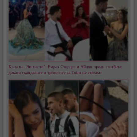
Къна на „Високото": Емрах Стораро и Айлян преди сватбата,
докато скандалите и тревогите за Тони не стихват