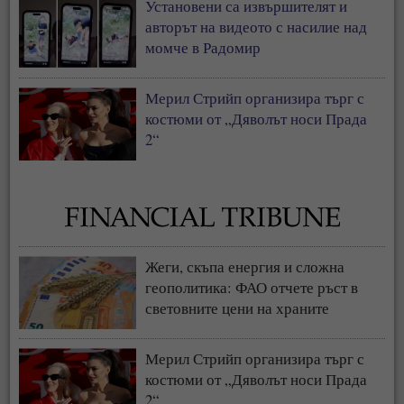
Установени са извършителят и
авторът на видеото с насилие над
момче в Радомир
Мерил Стрийп организира търг с
костюми от „Дяволът носи Прада
2“
Жеги, скъпа енергия и сложна
геополитика: ФАО отчете ръст в
световните цени на храните
Мерил Стрийп организира търг с
костюми от „Дяволът носи Прада
2“