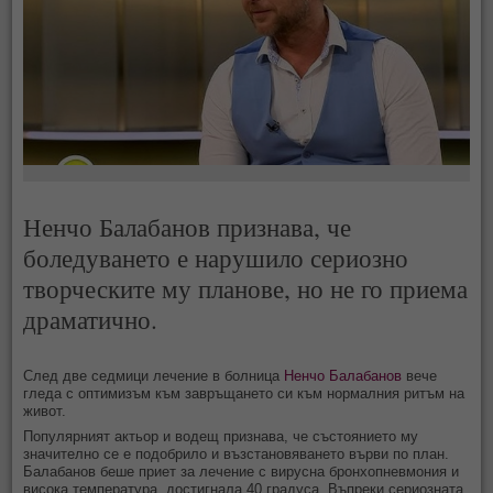
Ненчо Балабанов признава, че
боледуването е нарушило сериозно
творческите му планове, но не го приема
драматично.
След две седмици лечение в болница
Ненчо Балабанов
вече
гледа с оптимизъм към завръщането си към нормалния ритъм на
живот.
Популярният актьор и водещ признава, че състоянието му
значително се е подобрило и възстановяването върви по план.
Балабанов беше приет за лечение с вирусна бронхопневмония и
висока температура, достигнала 40 градуса. Въпреки сериозната