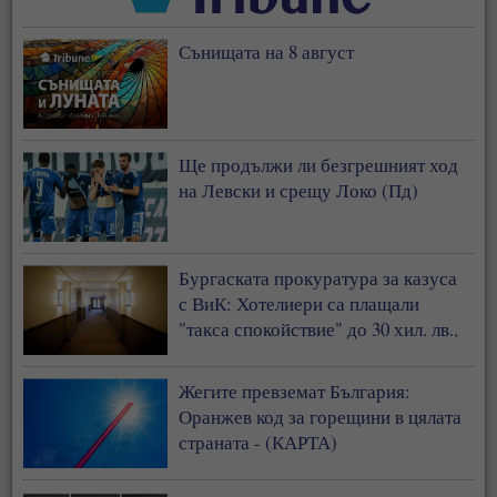
Сънищата на 8 август
Ще продължи ли безгрешният ход
на Левски и срещу Локо (Пд)
Бургаската прокуратура за казуса
с ВиК: Хотелиери са плащали
"такса спокойствие" до 30 хил. лв.,
за да не им спират водата
Жегите превземат България:
Оранжев код за горещини в цялата
страната - (КАРТА)