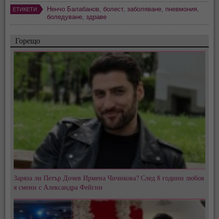
Ненчо Балабанов
,
болест
,
заболяване
,
пневмония
,
ЕТИКЕТИ
боледуване
,
здраве
Горещо
Заряза ли Петър Дочев Ирмена Чичикова? След 8 години любов
я смени с Александра Фейгин