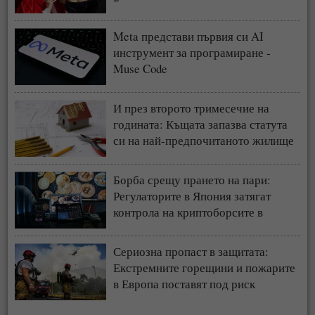
Meta представи първия си AI
инструмент за програмиране -
Muse Code
И през второто тримесечие на
годината: Къщата запазва статута
си на най-предпочитаното жилище
у нас
Борба срещу прането на пари:
Регулаторите в Япония затягат
контрола на криптоборсите в
страната
Сериозна пропаст в защитата:
Екстремните горещини и пожарите
в Европа поставят под риск
застрахователния модел