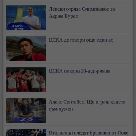
Левски отряза Олимпиакос за
Акрам Бурас
ЦСКА договори още един ас
ЦСКА покори 20-а държава
Алекс Сентейес: Ще играя, където
съм нужен
Италианци следят бразилец от Локо