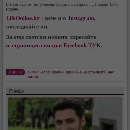
В България лятното часово време е въведено на 1 април 1979
година.
LifeOnline.bg
- вече и в
Instagram
,
последвайте ни.
За още светски новини харесайте
и
страницата ни във Facebook ТУК
.
зимно часово време
,
връщане на стрелките
,
час
ЕТИКЕТИ
назад
Горещо