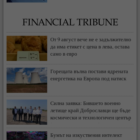
От 9 август вече не е задължително
да има етикет с цена в лева, остава
само в евро
Горещата вълна постави ядрената
енергетика на Европа под натиск
Силна заявка: Бившето военно
летище край Доброславци ще бъде
космически и технологичен център
(СНИМКИ + ВИДЕО)
Бумът на изкуствения интелект