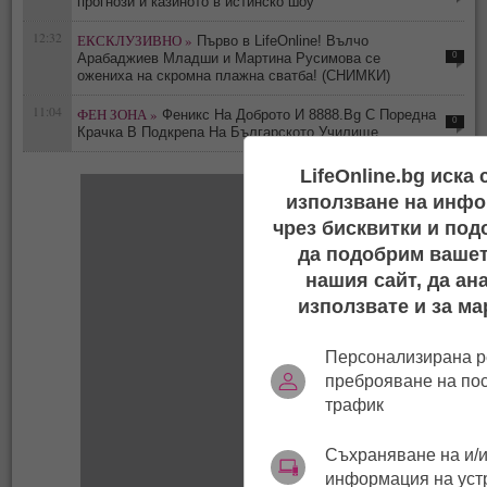
прогнози и казиното в истинско шоу
12:32
ЕКСКЛУЗИВНО »
Първо в LifeOnline! Вълчо
0
Арабаджиев Младши и Мартина Русимова сe
oжениха на скромна плажна сватба! (СНИМКИ)
11:04
ФЕН ЗОНА »
Феникс На Доброто И 8888.Bg С Поредна
0
Крачка В Подкрепа На Българското Училище
LifeOnline.bg иска
използване на инфо
чрез бисквитки и под
да подобрим вашет
нашия сайт, да ан
използвате и за ма
Персонализирана р
преброяване на по
трафик
Съхраняване на и/и
информация на уст