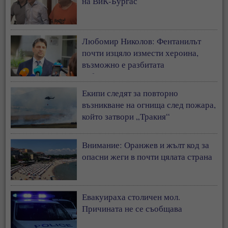
на ВиК-Бургас
Любомир Николов: Фентанилът
почти изцяло измести хероина,
възможно е разбитата
лаборатория да е единствената у
нас
Екипи следят за повторно
възникване на огнища след пожара,
който затвори „Тракия“
Внимание: Оранжев и жълт код за
опасни жеги в почти цялата страна
Евакуираха столичен мол.
Причината не се съобщава