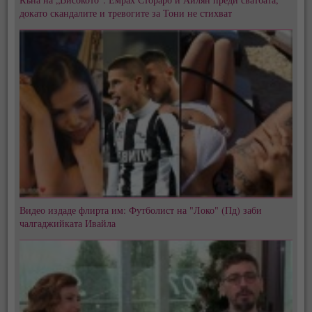
докато скандалите и тревогите за Тони не стихват
Видео издаде флирта им: Футболист на "Локо" (Пд) заби
чалгаджийката Ивайла