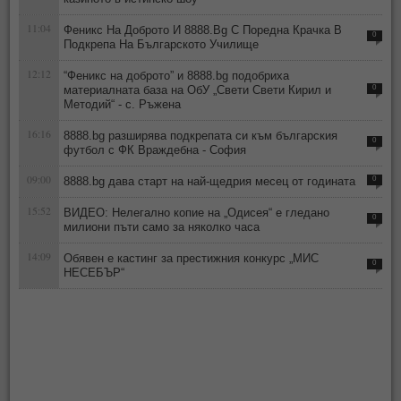
11:04
Феникс На Доброто И 8888.Bg С Поредна Крачка В
0
Подкрепа На Българското Училище
12:12
“Феникс на доброто” и 8888.bg подобриха
материалната база на ОбУ „Свети Свети Кирил и
0
Методий“ - с. Ръжена
16:16
8888.bg разширява подкрепата си към българския
0
футбол с ФК Враждебна - София
09:00
8888.bg дава старт на най-щедрия месец от годината
0
15:52
ВИДЕО: Нелегално копие на „Одисея“ е гледано
0
милиони пъти само за няколко часа
14:09
Обявен е кастинг за престижния конкурс „МИС
0
НЕСЕБЪР“