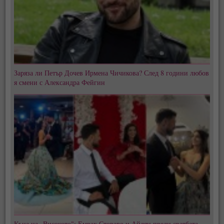
Заряза ли Петър Дочев Ирмена Чичикова? След 8 години любов
я смени с Александра Фейгин
Къна на „Високото": Емрах Стораро и Айлян преди сватбата,