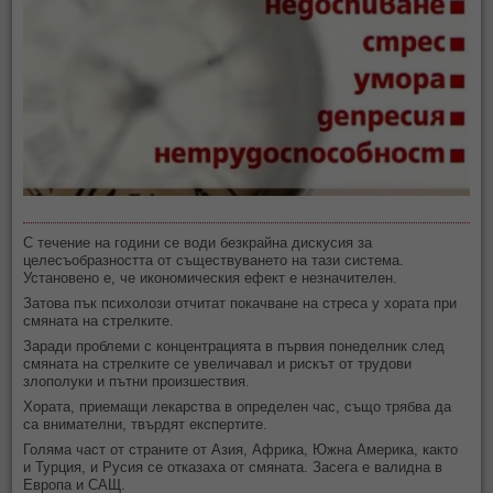
С течение на години се води безкрайна дискусия за
целесъобразността от съществуването на тази система.
Установено е, че икономическия ефект е незначителен.
Затова пък психолози отчитат покачване на стреса у хората при
смяната на стрелките.
Заради проблеми с концентрацията в първия понеделник след
смяната на стрелките се увеличавал и рискът от трудови
злополуки и пътни произшествия.
Хората, приемащи лекарства в определен час, също трябва да
са внимателни, твърдят експертите.
Голяма част от страните от Азия, Африка, Южна Америка, както
и Турция, и Русия се отказаха от смяната. Засега е валидна в
Европа и САЩ.