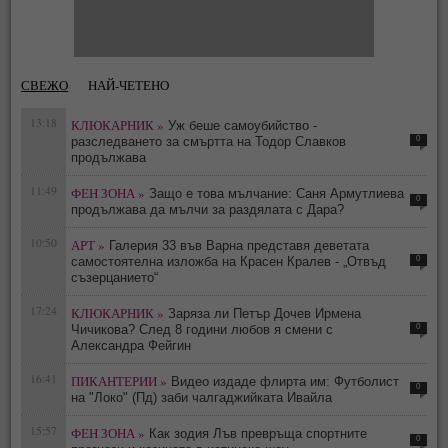
СВЕЖО
НАЙ-ЧЕТЕНО
13:18
КЛЮКАРНИК »
Уж беше самоубийство -
0
разследването за смъртта на Тодор Славков
продължава
11:49
ФЕН ЗОНА »
Защо е това мълчание: Саня Армутлиева
0
продължава да мълчи за раздялата с Дара?
10:50
АРТ »
Галерия 33 във Варна представя деветата
0
самостоятелна изложба на Красен Кралев - „Отвъд
съзерцанието“
17:24
КЛЮКАРНИК »
Заряза ли Петър Дочев Ирмена
0
Чичикова? След 8 години любов я смени с
Александра Фейгин
16:41
ПИКАНТЕРИИ »
Видео издаде флирта им: Футболист
0
на "Локо" (Пд) заби чалгаджийката Ивайла
15:57
ФЕН ЗОНА »
Как зодия Лъв превръща спортните
0