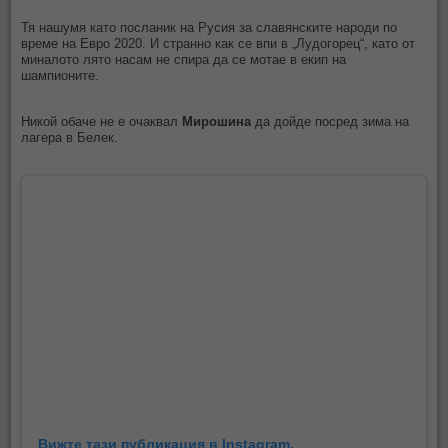
Тя нашумя като посланик на Русия за славянските народи по
време на Евро 2020. И странно как се впи в „Лудогорец“, като от
миналото лято насам не спира да се мотае в екип на
шампионите.
Никой обаче не е очаквал
Мирошина
да дойде посред зима на
лагера в Белек.
Вижте тази публикация в Instagram.