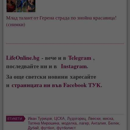
Млад талант от Герена страда по знойна красавица! 
(снимки)   
LifeOnline.bg
- вече и в
Telegram
,
последвайте ни и в
Instagram
.
За още светски новини харесайте
и
страницата ни във Facebook ТУК
.
Иван Турицов
,
ЦСКА
,
Лудогорец
,
Лвески
,
миска
,
ЕТИКЕТИ
Татяна Мирошина
,
моделка
,
лагер
,
Анталия
,
Белек
,
Дубай
,
футбол
,
футболист