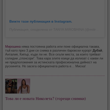
Вижте тази публикация в Instagram.
Публикация, споделена от TANYA MIRO$HINA (@miiiroshina)
Мирошина
няма постоянна работа или поне официална такава,
тъй като през 3 дни се снима в различен баровски курорт
Дубай
,
Анталия, Кипър, къде ли не. Все скъпи места, за които трябват
солидни „спонсори“. Това кара злите езици да излизат с какви ли
не предположения за истинската професионална дейност на
рускинята. Но засега официалната работа е… Миска!
Това ли е новата Николета? (горещи снимки)