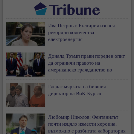
Ива Петрова: България изнася
рекордни количества
електроенергия
Доналд Тръмп прави пореден опит
да ограничи правото на
американско гражданство по
рождение
Гледат мярката на бившия
директор на ВиК-Бургас
Любомир Николов: Фентанилът
почти изцяло измести хероина,
възможно е разбитата лаборатория