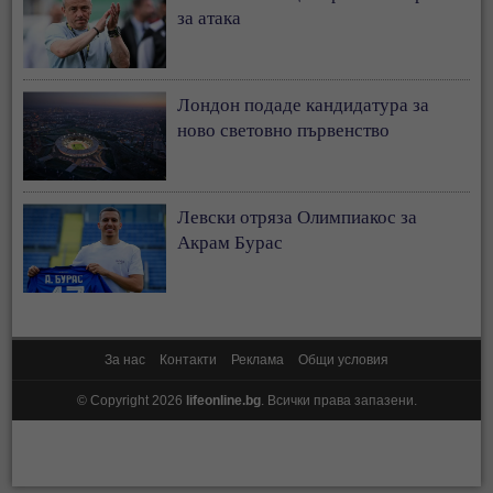
за атака
Лондон подаде кандидатура за
ново световно първенство
Левски отряза Олимпиакос за
Акрам Бурас
За нас
Контакти
Реклама
Общи условия
© Copyright 2026
lifeonline.bg
. Всички права запазени.