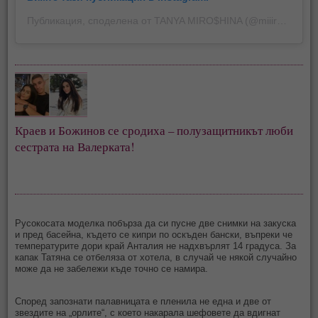
Публикация, споделена от TANYA MIRO$HINA (@miiiroshina)
Краев и Божинов се сродиха – полузащитникът люби 
сестрата на Валерката!
Русокосата моделка побърза да си пусне две снимки на закуска
и пред басейна, където се кипри по оскъден бански, въпреки че
температурите дори край Анталия не надхвърлят 14 градуса. За
капак Татяна се отбеляза от хотела, в случай че някой случайно
може да не забележи къде точно се намира.
Според запознати палавницата е пленила не една и две от
звездите на „орлите“, с което накарала шефовете да вдигнат