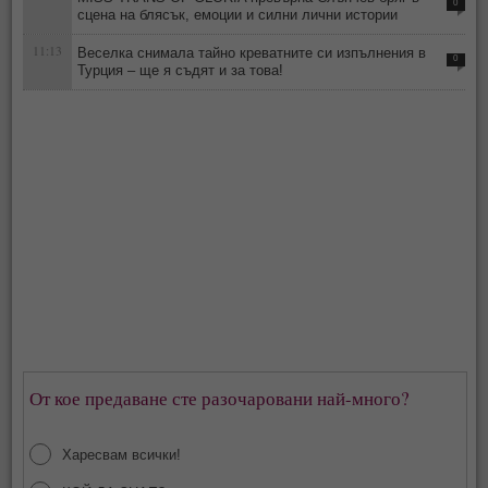
0
сцена на блясък, емоции и силни лични истории
11:13
Веселка снимала тайно креватните си изпълнения в
0
Турция – ще я съдят и за това!
От кое предаване сте разочаровани най-много?
Харесвам всички!