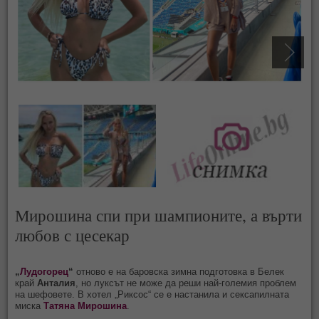
Мирошина спи при шампионите, а върти
любов с цесекар
„
Лудогорец
“
отново е на баровска зимна подготовка в Белек
край
Анталия
, но луксът не може да реши най-големия проблем
на шефовете. В хотел „Риксос“ се е настанила и сексапилната
миска
Татяна
Мирошина
.