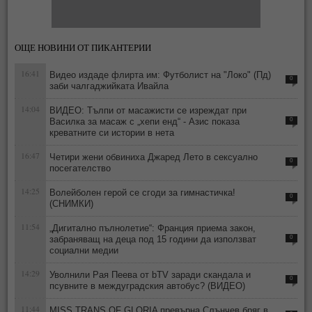
ОЩЕ НОВИНИ ОТ ПИКАНТЕРИИ
16:41
Видео издаде флирта им: Футболист на "Локо" (Пд)
0
заби чалгаджийката Ивайла
14:04
ВИДЕО: Тълпи от масажисти се изреждат при
Василка за масаж с „хепи енд“ - Азис показа
0
креватните си истории в нета
16:47
Четири жени обвиниха Джаред Лето в сексуално
0
посегателство
14:25
Волейболен герой се сгоди за гимнастичка!
0
(СНИМКИ)
11:54
„Дигитално пълнолетие“: Франция приема закон,
забраняващ на деца под 15 години да използват
0
социални медии
14:29
Уволнили Рая Пеева от bTV заради скандала и
0
псувните в междуградския автобус? (ВИДЕО)
11:44
MISS TRANS OF GLORIA превърна Слънчев бряг в