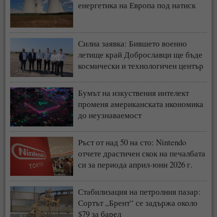
енергетика на Европа под натиск
Силна заявка: Бившето военно
летище край Доброславци ще бъде
космически и технологичен център
(СНИМКИ + ВИДЕО)
Бумът на изкуствения интелект
променя американската икономика
до неузнаваемост
Ръст от над 50 на сто: Nintendo
отчете драстичен скок на печалбата
си за периода април-юни 2026 г.
Стабилизация на петролния пазар:
Сортът „Брент“ се задържа около
$79 за барел