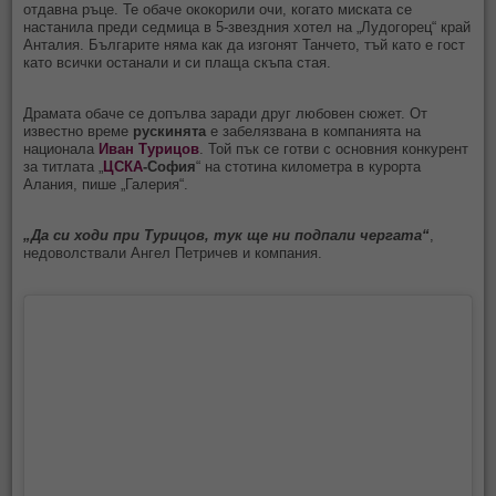
отдавна ръце. Те обаче ококорили очи, когато миската се
настанила преди седмица в 5-звездния хотел на „Лудогорец“ край
Анталия. Българите няма как да изгонят Танчето, тъй като е гост
като всички останали и си плаща скъпа стая.
Драмата обаче се допълва заради друг любовен сюжет. От
известно време
рускинята
е забелязвана в компанията на
национала
Иван Турицов
. Той пък се готви с основния конкурент
за титлата „
ЦСКА
-София
“ на стотина километра в курорта
Алания, пише „Галерия“.
„Да си ходи при Турицов, тук ще ни подпали чергата“
,
недоволствали Ангел Петричев и компания.