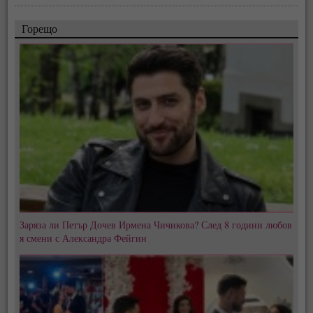
Горещо
Заряза ли Петър Дочев Ирмена Чичикова? След 8 години любов
я смени с Александра Фейгин