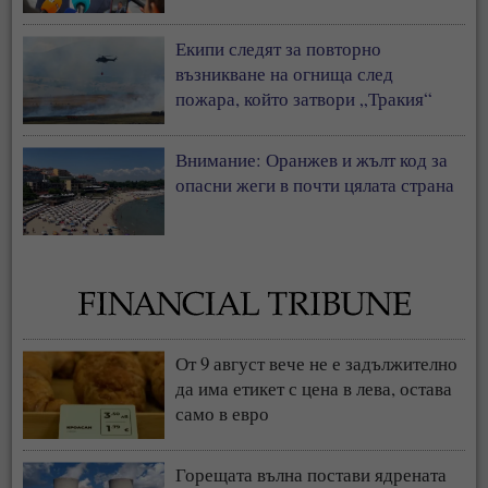
да е единствената у нас
Екипи следят за повторно
възникване на огнища след
пожара, който затвори „Тракия“
Внимание: Оранжев и жълт код за
опасни жеги в почти цялата страна
От 9 август вече не е задължително
да има етикет с цена в лева, остава
само в евро
Горещата вълна постави ядрената