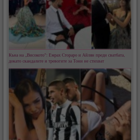
Къна на „Високото": Емрах Стораро и Айлян преди сватбата,
докато скандалите и тревогите за Тони не стихват