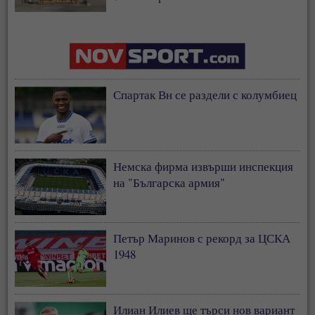
Спартак Вн се раздели с колумбиец
Немска фирма извърши инспекция
на "Българска армия"
Петър Маринов с рекорд за ЦСКА
1948
Илиан Илиев ще търси нов вариант