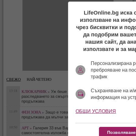
LifeOnline.bg иска
използване на инфо
чрез бисквитки и под
да подобрим вашет
нашия сайт, да ан
използвате и за ма
Персонализирана р
преброяване на по
трафик
СВЕЖО
НАЙ-ЧЕТЕНО
Съхраняване на и/и
13:18
КЛЮКАРНИК »
Уж беше самоубийство -
0
разследването за смъртта на Тодор Славков
информация на уст
продължава
ОБЩИ УСЛОВИЯ
11:49
ФЕН ЗОНА »
Защо е това мълчание: Саня Армутлиева
0
продължава да мълчи за раздялата с Дара?
10:50
АРТ »
Галерия 33 във Варна представя деветата
Позволяване
0
самостоятелна изложба на Красен Кралев - „Отвъд