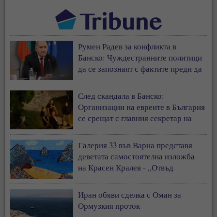
Румен Радев за конфликта в
Банско: Чуждестранните политици
да се запознаят с фактите преди да
коментират страната ни
След скандала в Банско:
Организации на евреите в България
се срещат с главния секретар на
МВР
Галерия 33 във Варна представя
деветата самостоятелна изложба
на Красен Кралев - „Отвъд
съзерцанието“
Иран обяви сделка с Оман за
Ормузкия проток