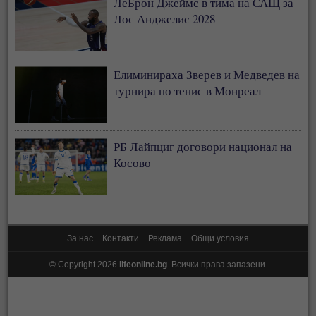
ЛеБрон Джеймс в тима на САЩ за
Лос Анджелис 2028
Елиминираха Зверев и Медведев на
турнира по тенис в Монреал
РБ Лайпциг договори национал на
Косово
За нас
Контакти
Реклама
Общи условия
© Copyright 2026
lifeonline.bg
. Всички права запазени.