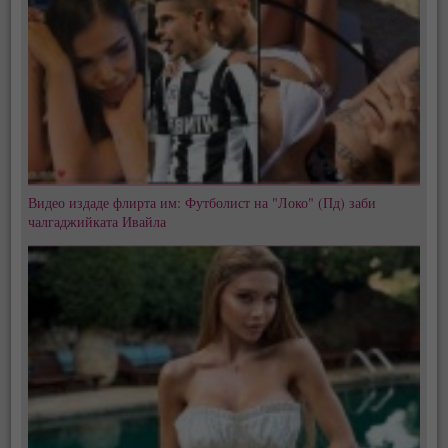
Видео издаде флирта им: Футболист на "Локо" (Пд) заби
чалгаджийката Ивайла