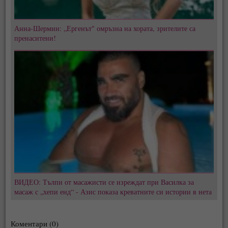
Анна-Шермин: „Ергенът" омръзна на хората, зрителите са
пренаситени!
ВИДЕО: Тълпи от масажисти се изреждат при Василка за
масаж с „хепи енд“ - Азис показа креватните си истории в нета
Коментари (0)