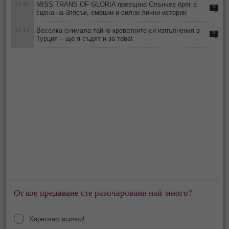
11:44
MISS TRANS OF GLORIA превърна Слънчев бряг в
0
сцена на блясък, емоции и силни лични истории
11:13
Веселка снимала тайно креватните си изпълнения в
0
Турция – ще я съдят и за това!
От кое предаване сте разочаровани най-много?
Харесвам всички!