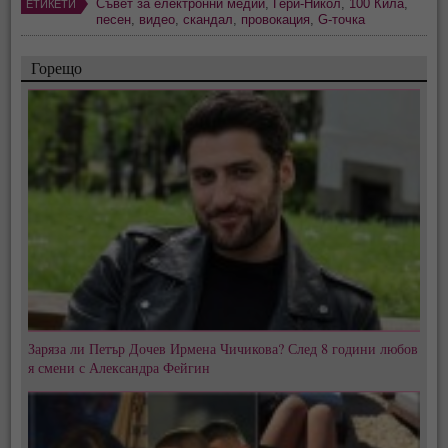
Съвет за електронни медии
,
Гери-Никол
,
100 Кила
,
ЕТИКЕТИ
песен
,
видео
,
скандал
,
провокация
,
G-точка
Горещо
Заряза ли Петър Дочев Ирмена Чичикова? След 8 години любов
я смени с Александра Фейгин