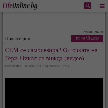
Меню
Всички новини
Пикантерии
ПОПИТАЙ ЕЛЗА
СЕМ се самосезира? G-точката на
Гери-Никол се вижда (видео)
Елза Парини | 26 юли, 14:11 | прочетена: 13580