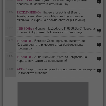
ФЕН ЗОНА »
Как зодия Лъв превръща спортните
0
прогнози и казиното в истинско шоу
12:32
ЕКСКЛУЗИВНО »
Първо в LifeOnline! Вълчо
0
Арабаджиев Младши и Мартина Русимова сe
oжениха на скромна плажна сватба! (СНИМКИ)
11:04
ФЕН ЗОНА »
Феникс На Доброто И 8888.Bg С Поредна
0
Крачка В Подкрепа На Българското Училище
16:01
РИАЛИТИ »
Ергенът Стоян промени визията си:
0
Хвърли очилата в морето след безболезнена
процедура
15:34
РИАЛИТИ »
Анна-Шермин: „Ергенът" омръзна на
0
хората, зрителите са пренаситени!
14:49
АРТ »
Старото училище на Созопол пази съкровищата
0
на морската живопис