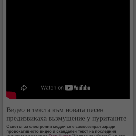
Видео и текста към новата песен
предизвикаха възмущение у пуританите
Съветът за електронни медии се е самосезирал заради
провокативното видео и скандален текст на последния