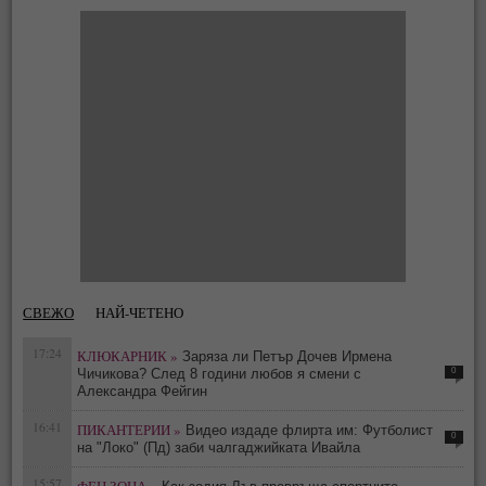
СВЕЖО
НАЙ-ЧЕТЕНО
17:24
КЛЮКАРНИК »
Заряза ли Петър Дочев Ирмена
0
Чичикова? След 8 години любов я смени с
Александра Фейгин
16:41
ПИКАНТЕРИИ »
Видео издаде флирта им: Футболист
0
на "Локо" (Пд) заби чалгаджийката Ивайла
15:57