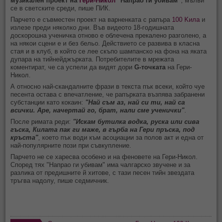
музикален проект на
Гери-Никол
"Напрао ги убивам"
, мълви
се в светските среди, пише ПИК.
Парчето е съвместен проект на варненката с рапъра
100 Kила
и
излезе преди няколко дни. Във видеото 18-годишната
доскорошна ученичка отново е облечена прекалено разголено, а
на някои сцени е и без бельо. Действието се развива в класна
стая и в клуб, в който се лее скъпо шампанско на фона на яката
дупара на тийнейджърката. Потребителите в мрежата
коментират, че са успели да видят дори
G-точката
на Гери-
Никол.
А относно най-скандалните фрази в текста пък всеки, който чуе
песента остава с впечатление, че рапърката възпява забранени
субстанции като кокаин:
"Най съм аз, най си ти, най са
всички. Аре, начертай го, брат, нали сме ученички"
.
После римата реди:
"Искам бутилка водка, руска или сива
гъска, Килата пак ги маже, в гърба на Гери пръска, под
кръста"
, което пък води към асоциации за полов акт и една от
най-популярните пози при съвкупление.
Парчето не се харесва особено и на феновете на Гери-Никол.
Според тях "Напрао ги убивам" има чалгарско звучене и за
разлика от предишните й хитове, с тази песен тийн звездата
тръгва надолу, пише седмичник.