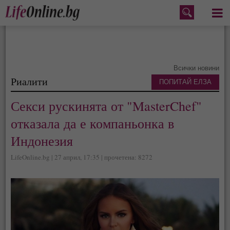
Меню
Всички новини
Риалити
ПОПИТАЙ ЕЛЗА
Секси рускинята от "MasterChef"
отказала да е компаньонка в
Индонезия
LifeOnline.bg | 27 април, 17:35 | прочетена: 8272