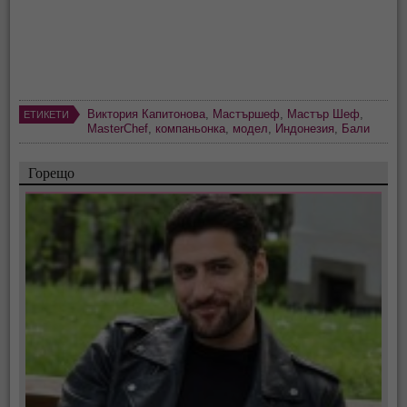
Виктория Капитонова
,
Мастършеф
,
Мастър Шеф
,
ЕТИКЕТИ
MasterChef
,
компаньонка
,
модел
,
Индонезия
,
Бали
Горещо