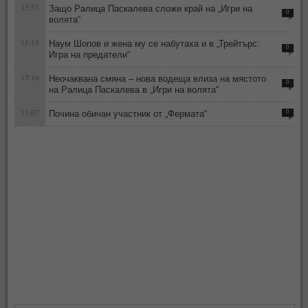
15:53
Защо Ралица Паскалева сложи край на „Игри на
0
волята“
11:18
Наум Шопов и жена му се набутаха и в „Трейтърс:
0
Игра на предатели“
17:16
Неочаквана смяна – нова водеща влиза на мястото
0
на Ралица Паскалева в „Игри на волята“
13:07
Почина обичан участник от „Фермата“
0