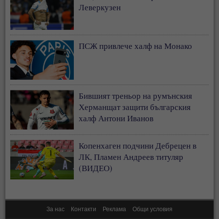
Леверкузен
ПСЖ привлече халф на Монако
Бившият треньор на румънския
Херманщат защити българския
халф Антони Иванов
Копенхаген подчини Дебрецен в
ЛК, Пламен Андреев титуляр
(ВИДЕО)
За нас
Контакти
Реклама
Общи условия