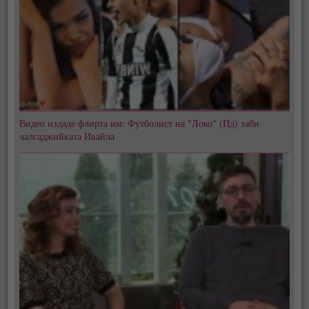
Видео издаде флирта им: Футболист на "Локо" (Пд) заби
чалгаджийката Ивайла