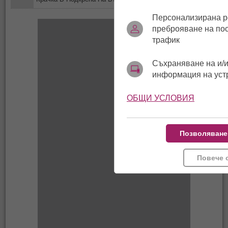
Персонализирана р
преброяване на по
трафик
Съхраняване на и/и
информация на уст
ОБЩИ УСЛОВИЯ
Позволяване
Повече 