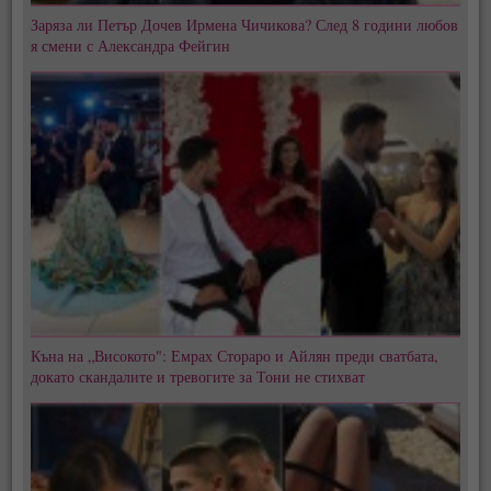
Заряза ли Петър Дочев Ирмена Чичикова? След 8 години любов
я смени с Александра Фейгин
Къна на „Високото": Емрах Стораро и Айлян преди сватбата,
докато скандалите и тревогите за Тони не стихват