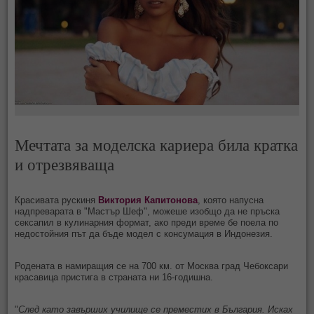
Мечтата за моделска кариера била кратка
и отрезвяваща
Красивата рускиня
Виктория Капитонова
, която напусна
надпреварата в "Мастър Шеф", можеше изобщо да не пръска
сексапил в кулинарния формат, ако преди време бе поела по
недостойния път да бъде модел с консумация в Индонезия.
Родената в намиращия се на 700 км. от Москва град Чебоксари
красавица пристига в страната ни 16-годишна.
"
След като завърших училище се преместих в България. Исках