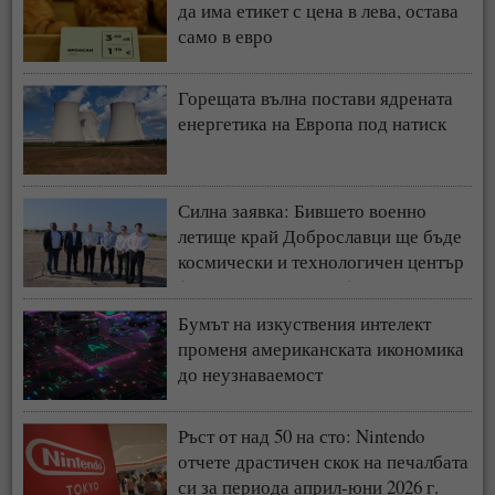
да има етикет с цена в лева, остава
само в евро
Горещата вълна постави ядрената
енергетика на Европа под натиск
Силна заявка: Бившето военно
летище край Доброславци ще бъде
космически и технологичен център
(СНИМКИ + ВИДЕО)
Бумът на изкуствения интелект
променя американската икономика
до неузнаваемост
Ръст от над 50 на сто: Nintendo
отчете драстичен скок на печалбата
си за периода април-юни 2026 г.