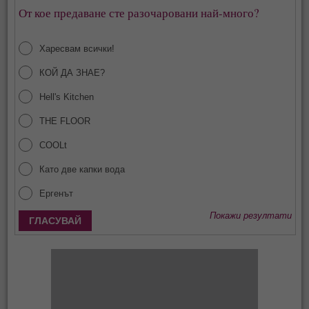
От кое предаване сте разочаровани най-много?
Харесвам всички!
КОЙ ДА ЗНАЕ?
Hell's Kitchen
THE FLOOR
COOLt
Като две капки вода
Ергенът
Покажи резултати