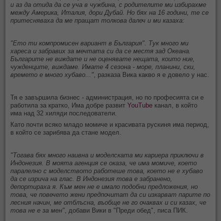
и аз да отида да се уча в чужбина, с родителите ми избирахме
между Америка, Италия, дори Дубай. Но бях на 16 години, те се
притесняваха да ме пращат толкова далеч и ми казаха:
"Ето ти компромисен вариант в България". Тук много ми
хареса и забравих за мечтата си да се местя зад Океана.
Българите не виждате и не оценявате нещата, които ние,
чужденците, виждаме. Имате 4 сезона - море, планини, ски,
времето е много хубаво..."
, разказа Вика какво я е довело у нас.
Тя е завършила бизнес - администрация, но по професията си е
работила за кратко, Има добре развит
YouTube
канал, в който
има над 32 хиляди последователи.
Като почти всяко младо момиче и красивата рускиня има период,
в който се зарибява да стане модел.
"Тогава бях много наивна и моделската ми кариера приключи в
Индонезия. В моята агенция се оказа, че има момиче, което
паралелно с моделството работеше това, което не е хубаво
да се изрича на глас. В Индонезия това е забранено,
депортираха я. Към мен не е имало подобни предложения, но
това, че повечето жени предпочитат да си изкарват парите по
лесния начин, ме отблъсна, въобще не го очаквах и си казах, че
това не е за мен"
, добави Вики в "Преди обед", писа ПИК.