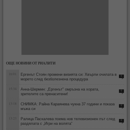
ОЩЕ НОВИНИ ОТ РИАЛИТИ
16:01
Ергенът Стоян промени визията си: Хвърли очилата в
0
морето след безболезнена процедура
15:34
Анна-Шермин: „Ергенът" омръзна на хората,
0
зрителите са пренаситени!
13:18
СНИМКА: Райна Караянева чукна 37 години и показа
0
мъжа си
13:23
Ралица Паскалева поема нов телевизионен път след
0
раздялата с „Игри на волята“