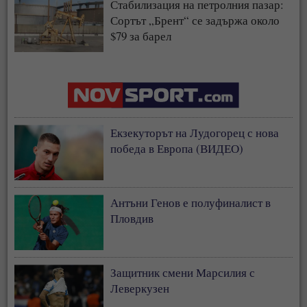
Стабилизация на петролния пазар:
Сортът „Брент“ се задържа около
$79 за барел
Екзекуторът на Лудогорец с нова
победа в Европа (ВИДЕО)
Антъни Генов е полуфиналист в
Пловдив
Защитник смени Марсилия с
Леверкузен