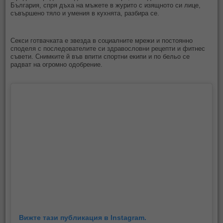
България, спря дъха на мъжете в журито с изящното си лице,
съвършено тяло и умения в кухнята, разбира се.
Секси готвачката е звезда в социалните мрежи и постоянно
споделя с последователите си здравословни рецепти и фитнес
съвети. Снимките й във впити спортни екипи и по бельо се
радват на огромно одобрение.
Вижте тази публикация в Instagram.