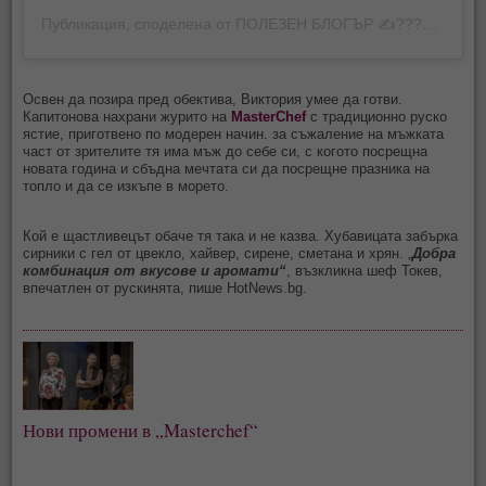
Публикация, споделена от ПОЛЕЗЕН БЛОГЪР ✍???? (@victoriakapitonova)
Освен да позира пред обектива, Виктория умее да готви.
Капитонова нахрани журито на
MasterChef
с традиционно руско
ястие, приготвено по модерен начин. за съжаление на мъжката
част от зрителите тя има мъж до себе си, с когото посрещна
новата година и сбъдна мечтата си да посрещне празника на
топло и да се изкъпе в морето.
Кой е щастливецът обаче тя така и не казва. Хубавицата забърка
сирники с гел от цвекло, хайвер, сирене, сметана и хрян. „
Добра
комбинация от вкусове и аромати“
, възкликна шеф Токев,
впечатлен от рускинята, пише HotNews.bg.
Нови промени в „Masterchef“