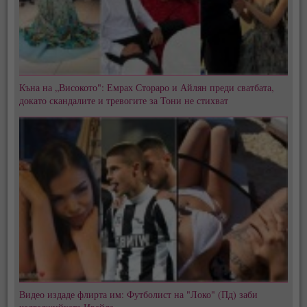
Къна на „Високото": Емрах Стораро и Айлян преди сватбата,
докато скандалите и тревогите за Тони не стихват
Видео издаде флирта им: Футболист на "Локо" (Пд) заби