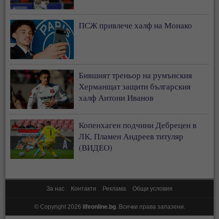
ПСЖ привлече халф на Монако
Бившият треньор на румънския
Херманщат защити българския
халф Антони Иванов
Копенхаген подчини Дебрецен в
ЛК, Пламен Андреев титуляр
(ВИДЕО)
За нас
Контакти
Реклама
Общи условия
© Copyright 2026
lifeonline.bg
. Всички права запазени.