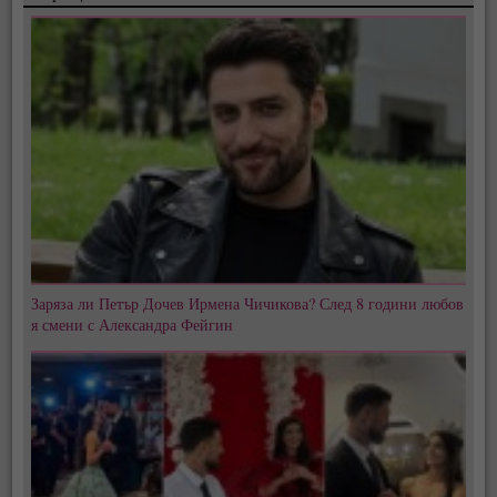
Заряза ли Петър Дочев Ирмена Чичикова? След 8 години любов
я смени с Александра Фейгин