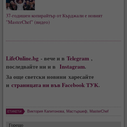
37-годишен копирайтър от Кърджали е новият 
"MasterChef" (видео)
LifeOnline.bg
- вече и в
Telegram
,
последвайте ни и в
Instagram
.
За още светски новини харесайте
и
страницата ни във Facebook ТУК
.
Виктория Капитонова
,
Мастършеф
,
MasterChef
ЕТИКЕТИ
Горещо