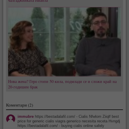
чалгаджийката Ивайла
Нова жена? Геро стопи 50 кила, подмлади се и сложи край на
20-годишен брак
Коментари (2)
immubre
https://bestadalafil.com/ - Cialis Nfwlom Ziiqlf best
price for generic cialis viagra generico necesita receta Hvngdj
https://bestadalafil.com/ - buying cialis online safely