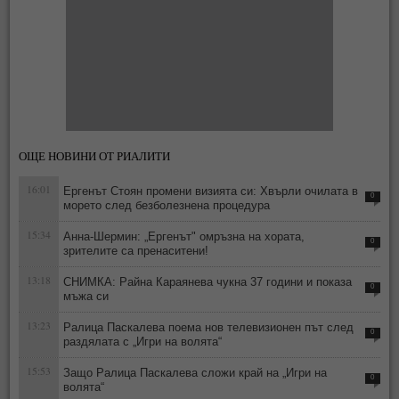
ОЩЕ НОВИНИ ОТ РИАЛИТИ
16:01
Ергенът Стоян промени визията си: Хвърли очилата в
0
морето след безболезнена процедура
15:34
Анна-Шермин: „Ергенът" омръзна на хората,
0
зрителите са пренаситени!
13:18
СНИМКА: Райна Караянева чукна 37 години и показа
0
мъжа си
13:23
Ралица Паскалева поема нов телевизионен път след
0
раздялата с „Игри на волята“
15:53
Защо Ралица Паскалева сложи край на „Игри на
0
волята“