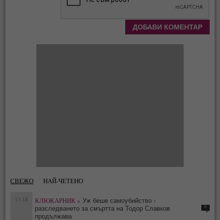
СВЕЖО
НАЙ-ЧЕТЕНО
13:18
КЛЮКАРНИК »
Уж беше самоубийство -
0
разследването за смъртта на Тодор Славков
продължава