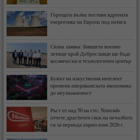
Горещата вълна постави ядрената
енергетика на Европа под натиск
Силна заявка: Бившето военно
летище край Доброславци ще бъде
космически и технологичен център
(СНИМКИ + ВИДЕО)
Бумът на изкуствения интелект
променя американската икономика
до неузнаваемост
Ръст от над 50 на сто: Nintendo
отчете драстичен скок на печалбата
си за периода април-юни 2026 г.