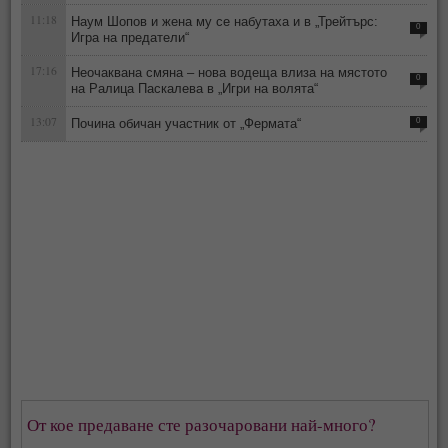
11:18
Наум Шопов и жена му се набутаха и в „Трейтърс:
0
Игра на предатели“
17:16
Неочаквана смяна – нова водеща влиза на мястото
0
на Ралица Паскалева в „Игри на волята“
13:07
Почина обичан участник от „Фермата“
0
От кое предаване сте разочаровани най-много?