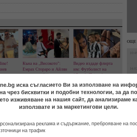
ОЩЕ 
10:4
line!
Къна на „Високото":
Видео издаде флирта
жиев
Емрах Стораро и Айлян
им: Футболист на
16:0
тина
преди сватбата, докато
"Локо" (Пд) заби
жениха на
скандалите и тревогите
чалгаджийката Ивайла
ine.bg иска съгласието Ви за използване на инф
 сватба!
за Тони не стихват
а чрез бисквитки и подобни технологии, за да 
11:5
ето изживяване на нашия сайт, да анализираме ка
използвате и за маркетингови цели.
15:5
рсонализирана реклама и съдържание, преброяване на п
днала си текста от една известна руска рап певица, превела си
 творение? Жалка пародия си, а не рапърка
източници на трафик
12:0