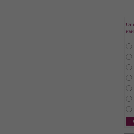
От 
най