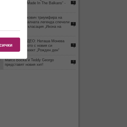
предствиха “Made In The Balkans“ -
0
Part 1
9
Драгана Миркович триумфира на
върха: музикалната легенда спечели
0
престижната класация „Икона на
музиката“
2
ГОРЕЩО ВИДЕО: Наташа Монева
сички
стартира лятото с новия си
0
музикален проект „Рожден ден“
2
Marco Bocka и Teddy Georgo
0
представят новия хит!