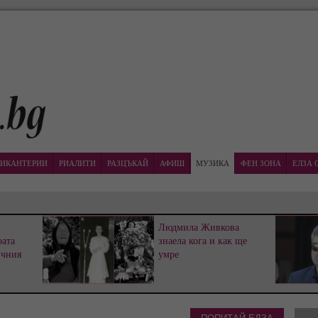
ИКАНТЕРИИ
РИАЛИТИ
РАЗЦЪКАЙ
АФИШ
МУЗИКА
ФЕН ЗОНА
ЕЛЗА 
Людмила Живкова
рата
знаела кога и как ще
ичния
умре