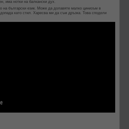
н, има нотки на балкански дух.
о на български език. Може да долавяте малко цинизъм в
 допада като стил. Харесва ми да съм дръзка. Това сподели