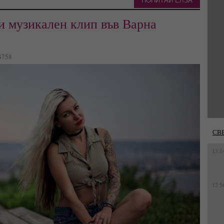
ПОПИТАЙ ЕЛЗА
и музикален клип във Варна
 8758
СВ
13:1
12:5