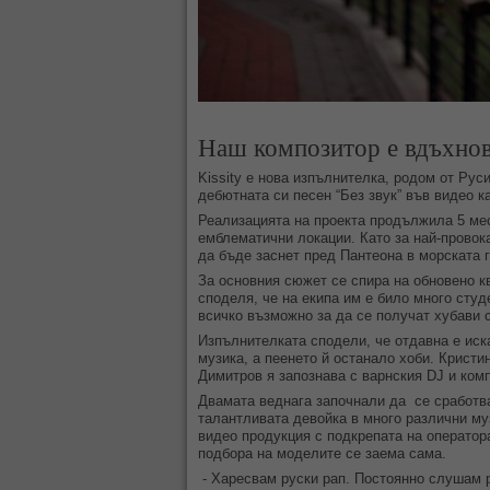
Наш композитор е вдъхнов
Kissity e нова изпълнителка, родом от Рус
дебютната си песен “Без звук” във видео к
Реализацията на проекта продължила 5 мес
емблематични локации. Като за най-провока
да бъде заснет пред Пантеона в морската 
За основния сюжет се спира на обновено к
споделя, че на екипа им е било много студ
всичко възможно за да се получат хубави 
Изпълнителката сподели, че отдавна е иска
музика, а пеенето й останало хоби. Кристи
Димитров я запознава с варнския DJ и ком
Двамата веднага започнали да се сработва
талантливата девойка в много различни му
видео продукция с подкрепата на операто
подбора на моделите се заема сама.
- Харесвам руски рап. Постоянно слушам р