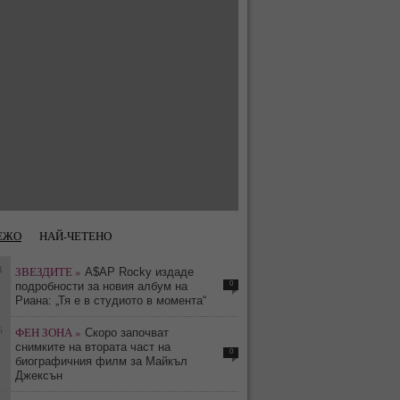
ЕЖО
НАЙ-ЧЕТЕНО
4
ЗВЕЗДИТЕ »
A$AP Rocky издаде
0
подробности за новия албум на
Риана: „Тя е в студиото в момента“
6
ФЕН ЗОНА »
Скоро започват
снимките на втората част на
0
биографичния филм за Майкъл
Джексън