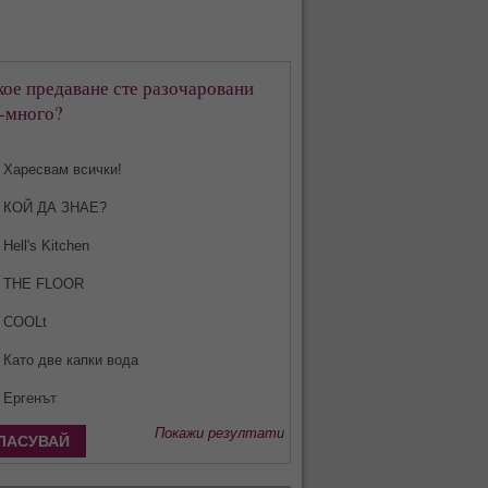
кое предаване сте разочаровани
-много?
Харесвам всички!
КОЙ ДА ЗНАЕ?
Hell's Kitchen
THE FLOOR
COOLt
Като две капки вода
Ергенът
Покажи резултати