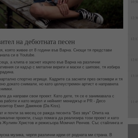
10:5
12:3
ител на дебютната песен
12:1
ия, която живее от 8 години във Варна. Снощи тя представи
анала си в Youtube.
12:0
еца, а клипа е заснет изцяло във Варна на различни
тивния си кадър с метални вериги и маски с шипове, тя избира
градина.
13:1
вартално спортно игрище. Кадрите са заснети през октомври и тя
ено докато снимали, но като целеустремен артист е направила
снимки.
ла да направи свои проект. Като дете, тя се е занимавала с
на работи и като модел и нейният мениджър и PR - Десо
11:4
позитор Емил Дамянов (Da Kiss).
т и почти за месец се ражда песента "Без звук" Опита на
зикални проекти, също помага да реализира този проект и като
ра Жулиян Христов и режисьора Момчил Ренчев. Със стайлинга и
уска музика, черпя различни идеи от родната ми страна. В