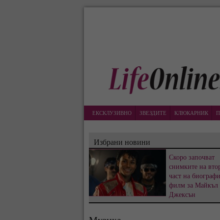
ЕКСКЛУЗИВНО
ЗВЕЗДИТЕ
КЛЮКАРНИК
П
Избрани новини
Скоро започват
снимките на вто
част на биограф
филм за Майкъл
Джексън
Музика