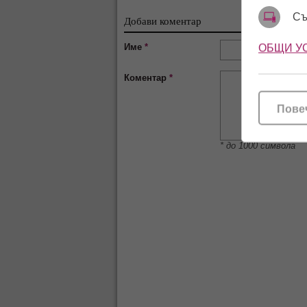
Съ
Добави коментар
Име
*
ОБЩИ У
Коментар
*
Пове
* до 1000 символа