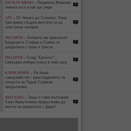
0
ЕКСКЛУЗИВНО »
Людмила Живкова
0
знаела кога и как ще умре
0
АРТ »
От Чикаго до Созопол: Лина
0
Григорова сбъдна мечтата си за
собствена галерия
3
РИАЛИТИ »
Любовта им приключи!
0
Брадърите Стефан и Сияна се
разделиха с гръм и трясък
3
РИАЛИТИ »
След "Ергенът":
0
Свекърва избира снаха в ново шоу
8
КЛЮКАРНИК »
Уж беше
самоубийство - разследването за
0
смъртта на Тодор Славков
продължава
9
ФЕН ЗОНА »
Защо е това мълчание:
0
Саня Армутлиева продължава да
мълчи за раздялата с Дара?