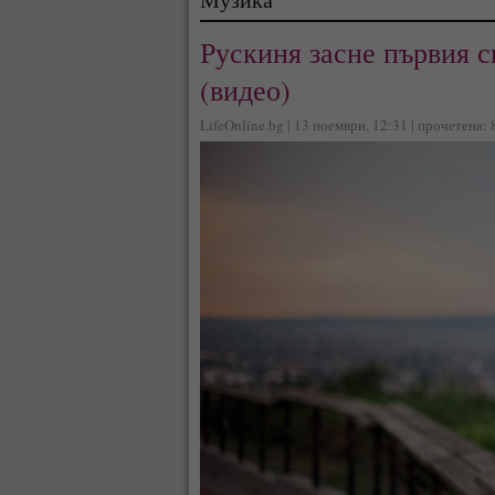
Рускиня засне първия с
(видео)
LifeOnline.bg | 13 ноември, 12:31 | прочетена: