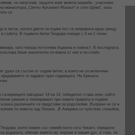
лявам, че напускам, защото взех моята награда - участвах
а манастира „Свети Архангел Михаил“ в село Шума“
, каза
ите си.
 в петък, когато двете за първи път се изправиха една срещу
в събота. В първите битки Теодора поведе с 3 на 1 точки.
инира, като показа по-голяма бързина и ловкост. В последната,
есислава беше значително по-бавна от нея и по-слабо
т дуел се състои от седем битки, в които не са включени
предаването ги задават през седмицата. На Арената
очки.
 съперниците завършат 14 на 14, победител става онзи, който
злични умения и темперамент при новите правила в първия
ъскаха различните си представи за родолюбие. Въпреки че се е
копнее по живота зад Океана. „В Америка се чувствах спокойна,
. Теодора, която живее със семейството си в Чикаго, определи
ача родината, обичам земята ни, вярвам в нашия дух, в това, че