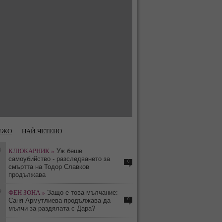
ЕЖО
НАЙ-ЧЕТЕНО
8
КЛЮКАРНИК »
Уж беше
самоубийство - разследването за
0
смъртта на Тодор Славков
продължава
9
ФЕН ЗОНА »
Защо е това мълчание:
0
Саня Армутлиева продължава да
мълчи за раздялата с Дара?