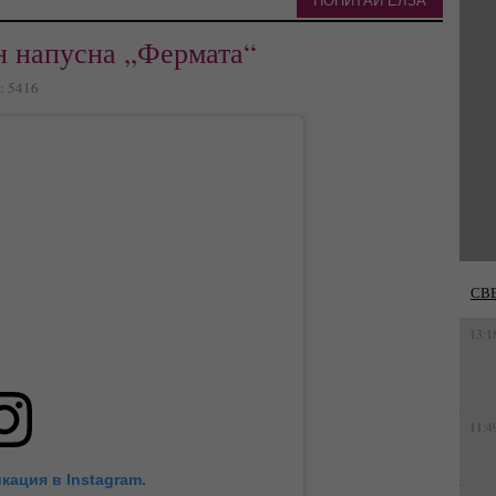
ПОПИТАЙ ЕЛЗА
н напусна „Фермата“
а: 5416
СВ
13:1
11:4
кация в Instagram.