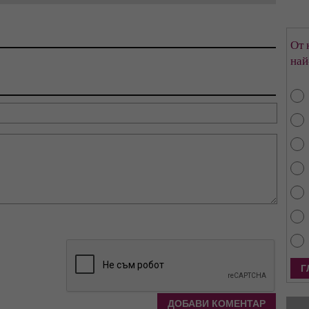
От 
най