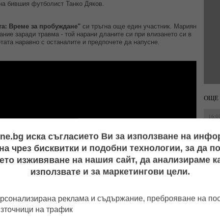
 на бившия футболист Танко Дяков.
а: Време за пробуждане"
си тръгна още един участник. Мариян
ние заради травма - той нарани дланите си при влизането си в
тата наравно с останалите и предпочете да напусне.
ОЩЕ 
16:0
ine.bg иска съгласието Ви за използване на инф
а чрез бисквитки и подобни технологии, за да 
15:3
ето изживяване на нашия сайт, да анализираме ка
използвате и за маркетингови цели.
13:1
рсонализирана реклама и съдържание, преброяване на п
13:2
източници на трафик