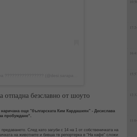
10:5
17:2
16:4
15:5
Публикация, споделена от Desi Pavlova ???????????????? (@desi.sarapavlova)
а отпадна безславно от шоуто
12:3
 наричана още "българската Ким Кардашиян" - Десислава
за пробуждане“.
11:0
предаването. След като загуби с 14 на 1 от собственичката на
ичката на животните и бивша тв репортерка в "На кафе" сложи