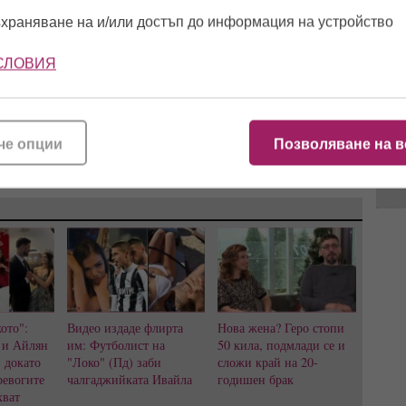
храняване на и/или достъп до информация на устройство
15:5
ram
, последвайте ни и в
Instagram
.
СЛОВИЯ
11:1
сайте и
страницата ни във Facebook ТУК
.
17:1
че опции
Позволяване на в
13:0
ото":
Видео издаде флирта
Нова жена? Геро стопи
 и Айлян
им: Футболист на
50 кила, подмлади се и
, докато
"Локо" (Пд) заби
сложи край на 20-
ревогите
чалгаджийката Ивайла
годишен брак
хват