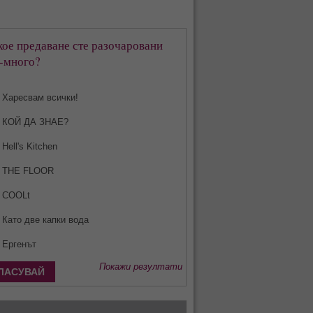
кое предаване сте разочаровани
-много?
Харесвам всички!
КОЙ ДА ЗНАЕ?
Hell's Kitchen
THE FLOOR
COOLt
Като две капки вода
Ергенът
Покажи резултати