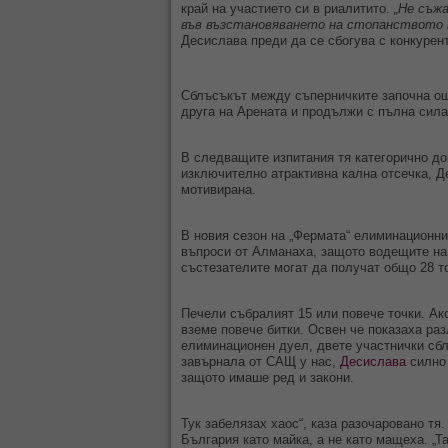
край на участието си в риалитито.
„Не съжа
във възстановяването на стопанството н
Десислава преди да се сбогува с конкурент
Сблъсъкът между съперничките започна още
друга на Арената и продължи с пълна сила 
В следващите изпитания тя категорично дом
изключително атрактивна кална отсечка, Д
мотивирана.
В новия сезон на „Фермата“ елиминационния
въпроси от Алманаха, защото водещите на 
състезателите могат да получат общо 28 т
Печели събралият 15 или повече точки. Ако
вземе повече битки. Освен че показаха ра
елиминационен дуел, двете участнички сбл
завърнала от САЩ у нас,
Десислава
силно 
защото имаше ред и закони.
Тук забелязах хаос“, каза разочаровано тя
България като майка, а не като мащеха. „Т