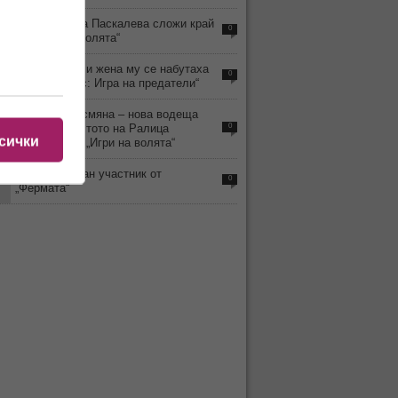
3
Защо Ралица Паскалева сложи край
0
на „Игри на волята“
8
Наум Шопов и жена му се набутаха
0
и в „Трейтърс: Игра на предатели“
6
Неочаквана смяна – нова водеща
влиза на мястото на Ралица
0
сички
Паскалева в „Игри на волята“
7
Почина обичан участник от
0
„Фермата“