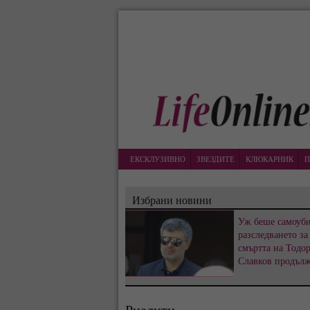
ЕКСКЛУЗИВНО
ЗВЕЗДИТЕ
КЛЮКАРНИК
П
Избрани новини
Уж беше самоуби
разследването за
смъртта на Тодо
Славков продъл
Риалити