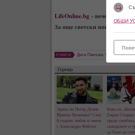
Съ
LifeOnline.bg
- вече и в
Teleg
ОБЩИ У
За още светски новини харе
Пове
Деси Павлова
,
Фермата
ЕТИКЕТИ
Горещо
Заряза ли Петър Дочев
Къна на „Висок
Ирмена Чичикова? След
Емрах Стораро
8 години любов я смени
преди сватбата
с Александра Фейгин
скандалите и т
за Тони не сти