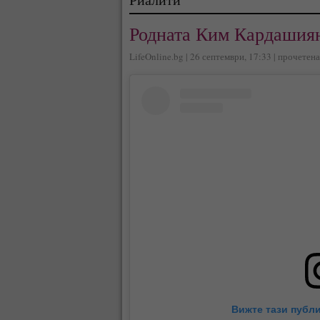
Родната Ким Кардашия
LifeOnline.bg | 26 септември, 17:33 | прочетен
Вижте тази публи