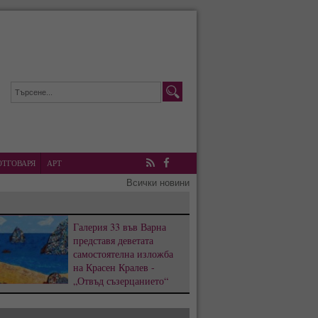
ОТГОВАРЯ
АРТ
RSS
Facebook
Всички новини
Галерия 33 във Варна
представя деветата
самостоятелна изложба
на Красен Кралев -
„Отвъд съзерцанието“