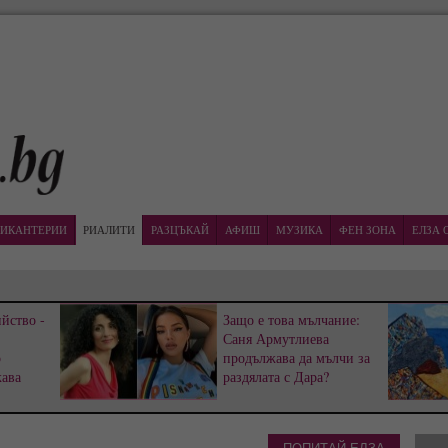
ИКАНТЕРИИ
РИАЛИТИ
РАЗЦЪКАЙ
АФИШ
МУЗИКА
ФЕН ЗОНА
ЕЛЗА 
йство -
Защо е това мълчание:
Саня Армутлиева
р
продължава да мълчи за
жава
раздялата с Дара?