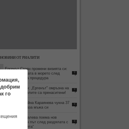
НОВИНИ ОТ РИАЛИТИ
1
Ергенът Стоян промени визията си:
Хвърли очилата в морето след
0
безболезнена процедура
ормация,
подобрим
4
Анна-Шермин: „Ергенът" омръзна на
0
хората, зрителите са пренаситени!
к го
8
СНИМКА: Райна Караянева чукна 37
0
години и показа мъжа си
осещения
3
Ралица Паскалева поема нов
телевизионен път след раздялата с
0
„Игри на волята“