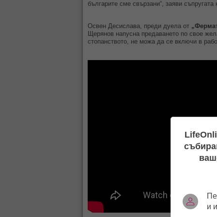
българите сме свързани“, заяви съпругата
Освен Десислава, преди дуела от
„Фермат
Щерянов напусна предаването по свое жела
стопанството, не можа да се включи в рабо
LifeOnl
събиран
ваш
Пе
и 