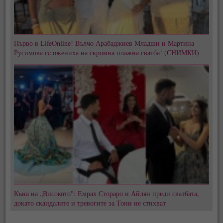
Първо в LifeOnline! Вълчо Арабаджиев Младши и Мартина
Русимова сe oжениха на скромна плажна сватба! (СНИМКИ)
Къна на „Високото": Емрах Стораро и Айлян преди сватбата,
докато скандалите и тревогите за Тони не стихват