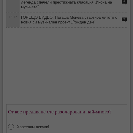
легенда спечели престижната класация „Икона на
0
музиката“
13:12
ГОРЕЩО ВИДЕО: Наташа Монева стартира лятото с
0
новия си музикален проект „Рожден ден“
От кое предаване сте разочаровани най-много?
Харесвам всички!