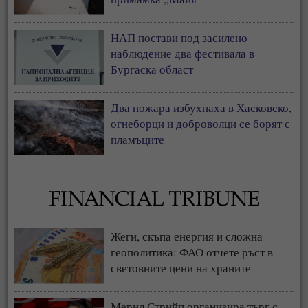
НАП постави под засилено
наблюдение два фестивала в
Бургаска област
Два пожара избухнаха в Хасковско,
огнеборци и доброволци се борят с
пламъците
Жеги, скъпа енергия и сложна
геополитика: ФАО отчете ръст в
световните цени на храните
Мерил Стрийп организира търг с