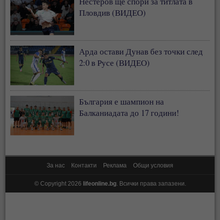
Нестеров ще спори за титлата в
Пловдив (ВИДЕО)
Арда остави Дунав без точки след
2:0 в Русе (ВИДЕО)
България е шампион на
Балканиадата до 17 години!
За нас
Контакти
Реклама
Общи условия
© Copyright 2026
lifeonline.bg
. Всички права запазени.