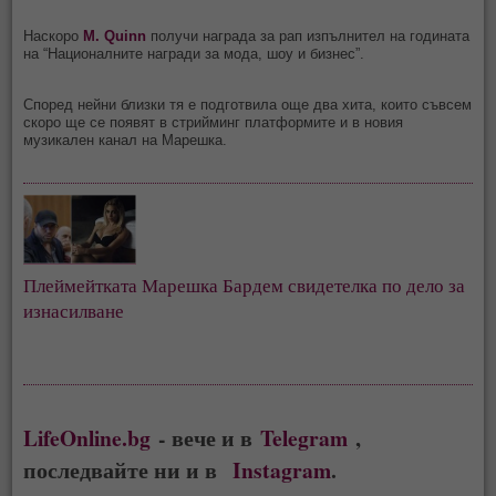
Наскоро
M. Quinn
получи награда за рап изпълнител на годината
на “Националните награди за мода, шоу и бизнес”.
Според нейни близки тя е подготвила още два хита, които съвсем
скоро ще се появят в стрийминг платформите и в новия
музикален канал на Марешка.
Плеймейтката Марешка Бардем свидетелка по дело за
изнасилване
LifeOnline.bg
- вече и в
Telegram
,
последвайте ни и в
Instagram
.