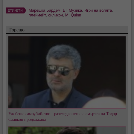
Марешка Бардем
,
БГ Музика
,
Игри на волята
,
ЕТИКЕТИ
плеймейт
,
силикон
,
M. Quinn
Горещо
Уж беше самоубийство - разследването за смъртта на Тодор
Славков продължава