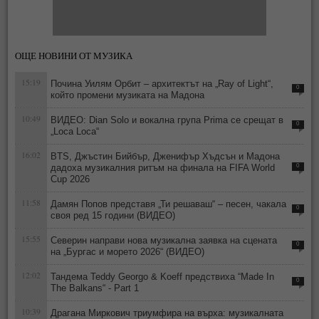
ОЩЕ НОВИНИ ОТ МУЗИКА
15:19
Почина Уилям Орбит – архитектът на „Ray of Light“,
0
който промени музиката на Мадона
10:49
ВИДЕО: Dian Solo и вокална група Prima се срещат в
0
„Loca Loca“
16:02
BTS, Джъстин Бийбър, Дженифър Хъдсън и Мадона
дадоха музикалния ритъм на финала на FIFA World
0
Cup 2026
11:58
Дамян Попов представя „Ти решаваш“ – песен, чакала
0
своя ред 15 години (ВИДЕО)
15:55
Северин направи нова музикална заявка на сцената
0
на „Бургас и морето 2026“ (ВИДЕО)
12:02
Тандема Teddy Georgo & Koeff предствиха “Made In
0
The Balkans“ - Part 1
10:39
Драгана Миркович триумфира на върха: музикалната