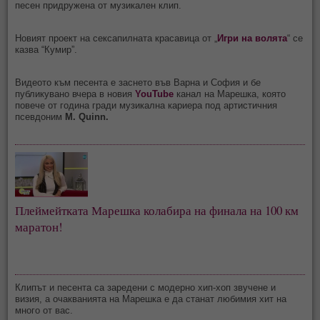
песен придружена от музикален клип.
Новият проект на сексапилната красавица от „
Игри на волята
“ се
казва “Кумир”.
Видеото към песента е заснето във Варна и София и бе
публикувано вчера в новия
YouTube
канал на Марешка, която
повече от година гради музикална кариера под артистичния
псевдоним
M. Quinn.
Плеймейтката Марешка колабира на финала на 100 км
маратон!
Клипът и песента са заредени с модерно хип-хоп звучене и
визия, а очакванията на Марешка е да станат любимия хит на
много от вас.