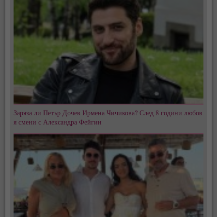
Заряза ли Петър Дочев Ирмена Чичикова? След 8 години любов
я смени с Александра Фейгин