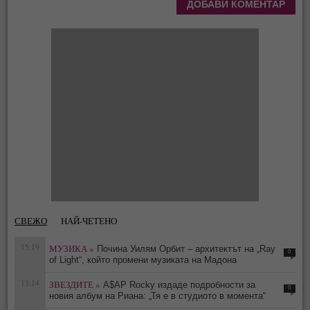
СВЕЖО
НАЙ-ЧЕТЕНО
15:19
МУЗИКА »
Почина Уилям Орбит – архитектът на „Ray
0
of Light“, който промени музиката на Мадона
13:14
ЗВЕЗДИТЕ »
A$AP Rocky издаде подробности за
0
новия албум на Риана: „Тя е в студиото в момента“