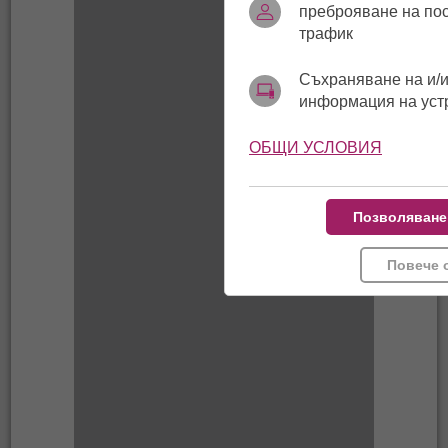
преброяване на по
трафик
Съхраняване на и/и
информация на уст
ОБЩИ УСЛОВИЯ
Позволяване
Повече 