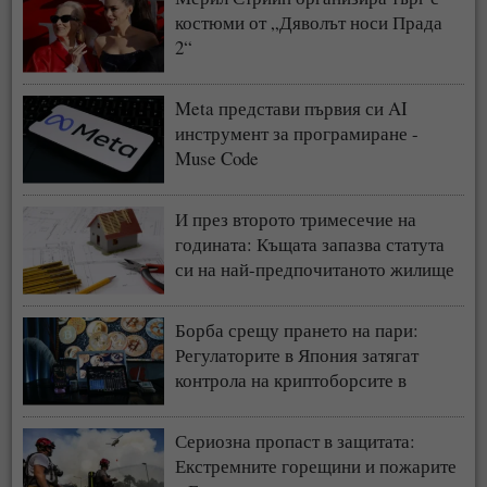
костюми от „Дяволът носи Прада
2“
Meta представи първия си AI
инструмент за програмиране -
Muse Code
И през второто тримесечие на
годината: Къщата запазва статута
си на най-предпочитаното жилище
у нас
Борба срещу прането на пари:
Регулаторите в Япония затягат
контрола на криптоборсите в
страната
Сериозна пропаст в защитата:
Екстремните горещини и пожарите