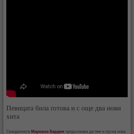
Певицата била готова и с още два нови
хита
Скандалната
Марешка Бардем
продължава да пее и пусна нова