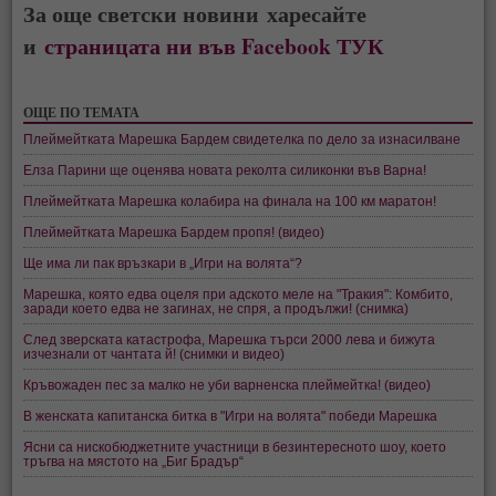
За още светски новини харесайте
и
страницата ни във Facebook ТУК
ОЩЕ ПО ТЕМАТА
Плеймейтката Марешка Бардем свидетелка по дело за изнасилване
Елза Парини ще оценява новата реколта силиконки във Варна!
Плеймейтката Марешка колабира на финала на 100 км маратон!
Плеймейтката Марешка Бардем пропя! (видео)
Ще има ли пак връзкари в „Игри на волята“?
Марешка, която едва оцеля при адското меле на "Тракия": Комбито,
заради което едва не загинах, не спря, а продължи! (снимка)
След зверската катастрофа, Марешка търси 2000 лева и бижута
изчезнали от чантата й! (снимки и видео)
Кръвожаден пес за малко не уби варненска плеймейтка! (видео)
В женската капитанска битка в "Игри на волята" победи Марешка
Ясни са нискобюджетните участници в безинтересното шоу, което
тръгва на мястото на „Биг Брадър“