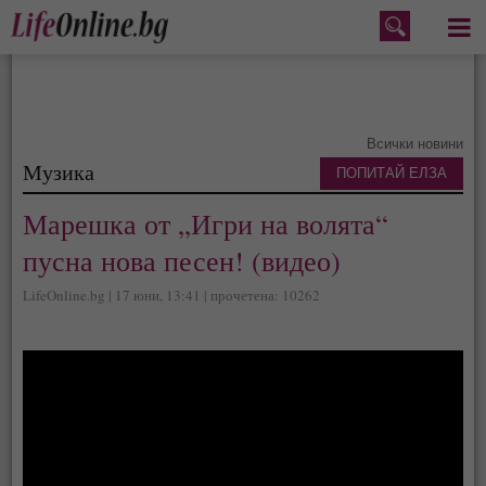
Меню
Всички новини
Музика
ПОПИТАЙ ЕЛЗА
Марешка от „Игри на волята“
пусна нова песен! (видео)
LifeOnline.bg | 17 юни, 13:41 | прочетена: 10262