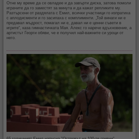
Отне му време да се овладее и да завърти диска, затова помоли
играчите да го заместят за минута и да кажат репликите му.
Разтърсени от раздялата с Емил, всички участници го изпратиха
с аплодисменти и го засипаха с комплименти. „Той винаги ни е
предавал мъдрост, помагал ни е, давал ни е ценни съвети в
игрите“, каза гимнастичката Мая. Алекс го нарече вдъхновение, а
артистът Георги обяви, че е получил най-важните си уроци от
него.
65 годишният Емил напусна "Островът на 100-те гривни"