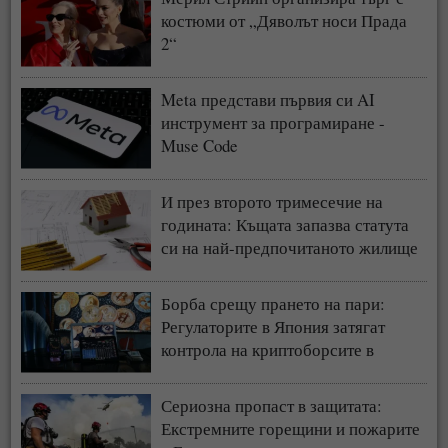
костюми от „Дяволът носи Прада
2“
Meta представи първия си AI
инструмент за програмиране -
Muse Code
И през второто тримесечие на
годината: Къщата запазва статута
си на най-предпочитаното жилище
у нас
Борба срещу прането на пари:
Регулаторите в Япония затягат
контрола на криптоборсите в
страната
Сериозна пропаст в защитата:
Екстремните горещини и пожарите