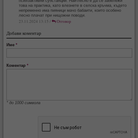
психоактивни субстанции. Най-лесно е да се забележи
това на практика, като влезнете в селска кръчма, където
непременно има пияници мачо бабаити, които особено
лесно плачат при нищожни поводи.
23.11.2024 13:15 /
Отговор
Добави коментар
Име
*
Коментар
*
* до 1000 символа