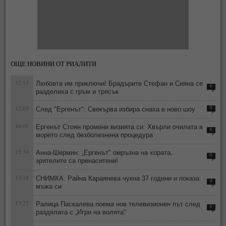
ОЩЕ НОВИНИ ОТ РИАЛИТИ
12:13
Любовта им приключи! Брадърите Стефан и Сияна се
0
разделиха с гръм и трясък
12:03
След "Ергенът": Свекърва избира снаха в ново шоу
0
16:01
Ергенът Стоян промени визията си: Хвърли очилата в
0
морето след безболезнена процедура
15:34
Анна-Шермин: „Ергенът" омръзна на хората,
0
зрителите са пренаситени!
13:18
СНИМКА: Райна Караянева чукна 37 години и показа
0
мъжа си
13:23
Ралица Паскалева поема нов телевизионен път след
0
раздялата с „Игри на волята“