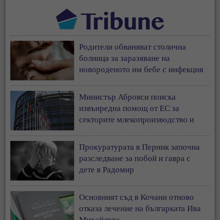
Родители обвиняват столична
болница за заразяване на
новороденото им бебе с инфекция
Министър Абровси поиска
извънредна помощ от ЕС за
секторите млекопроизводство и
свиневъдство
Прокуратурата в Перник започна
разследване за побой и гавра с
дете в Радомир
Основният съд в Кочани отново
отказа лечение на българката Ива
Михайлова