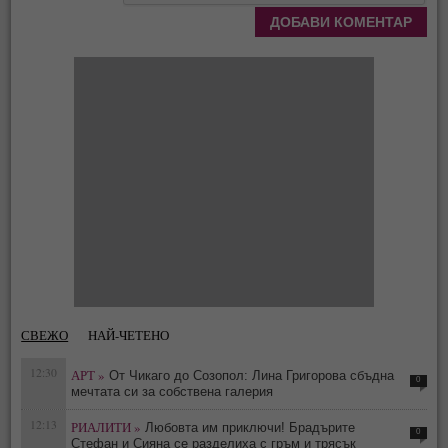
СВЕЖО
НАЙ-ЧЕТЕНО
12:30
АРТ »
От Чикаго до Созопол: Лина Григорова сбъдна
0
мечтата си за собствена галерия
12:13
РИАЛИТИ »
Любовта им приключи! Брадърите
0
Стефан и Сияна се разделиха с гръм и трясък