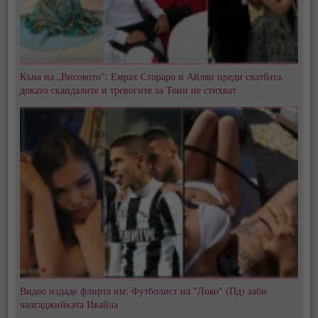
Къна на „Високото": Емрах Стораро и Айлян преди сватбата,
докато скандалите и тревогите за Тони не стихват
Видео издаде флирта им: Футболист на "Локо" (Пд) заби
чалгаджийката Ивайла