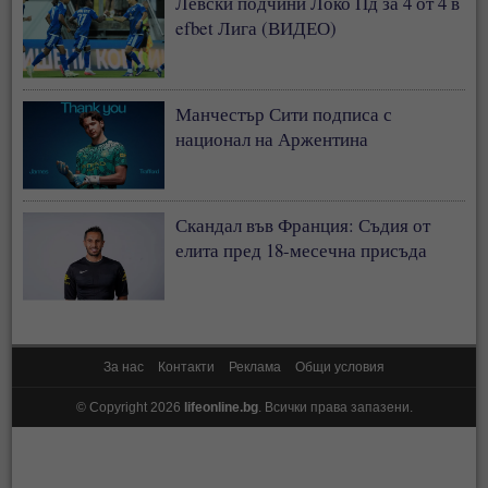
Левски подчини Локо Пд за 4 от 4 в
efbet Лига (ВИДЕО)
Манчестър Сити подписа с
национал на Аржентина
Скандал във Франция: Съдия от
елита пред 18-месечна присъда
За нас
Контакти
Реклама
Общи условия
© Copyright 2026
lifeonline.bg
. Всички права запазени.