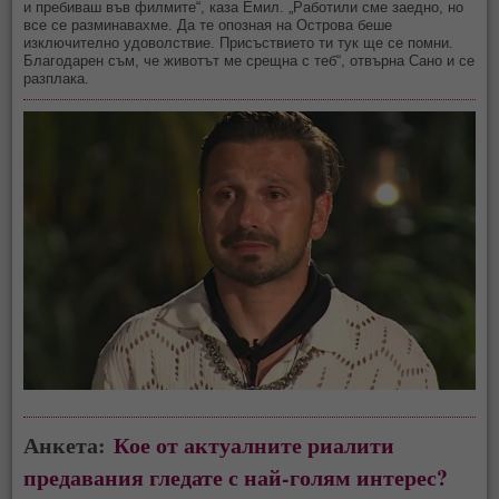
и пребиваш във филмите“, каза Емил. „Работили сме заедно, но
все се разминавахме. Да те опозная на Острова беше
изключително удоволствие. Присъствието ти тук ще се помни.
Благодарен съм, че животът ме срещна с теб“, отвърна Сано и се
разплака.
Анкета:
Кое от актуалните риалити
предавания гледате с най-голям интерес?