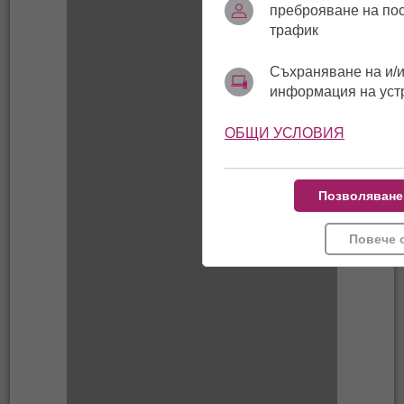
преброяване на по
трафик
Съхраняване на и/и
информация на уст
ОБЩИ УСЛОВИЯ
Позволяване
Повече 