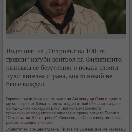
Водещият на „Островът на 100-те
гривни“ изгуби контрол на Филипините,
разплака се безутешно и показа своята
чувствителна страна, която никой не
беше виждал.
Горчиви сълзи бликнаха от очите на
Александър Сано
и лицето
му се сгърчи от болка, след като един от най-обичаните играчи -
65-годишният каскадьор Емил, напусна екстремното
приключение след битка за оцеляване срещу артиста Георги в
"
Островът на 100-те гривни
". Оказа се, че Сано и спортистът са
работили заедно в киното.
„Животът ни срещна отдавна. Ти все ме убиваш, все ме наръгваш