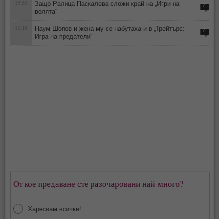
15:53
Защо Ралица Паскалева сложи край на „Игри на
0
волята“
11:18
Наум Шопов и жена му се набутаха и в „Трейтърс:
0
Игра на предатели“
От кое предаване сте разочаровани най-много?
Харесвам всички!