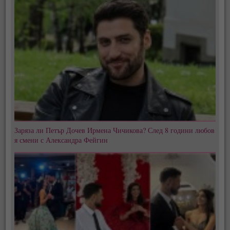
Заряза ли Петър Дочев Ирмена Чичикова? След 8 години любов
я смени с Александра Фейгин