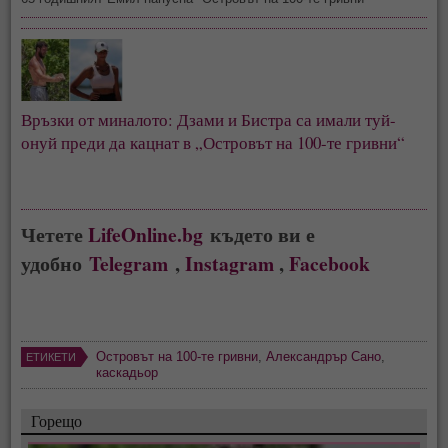
Връзки от миналото: Дзами и Бистра са имали туй-
онуй преди да кацнат в „Островът на 100-те гривни“
Четете
LifeOnline.bg
където ви е
удобно
Telegram
,
Instagram
,
Facebook
Островът на 100-те гривни
,
Александрър Сано
,
ЕТИКЕТИ
каскадьор
Горещо