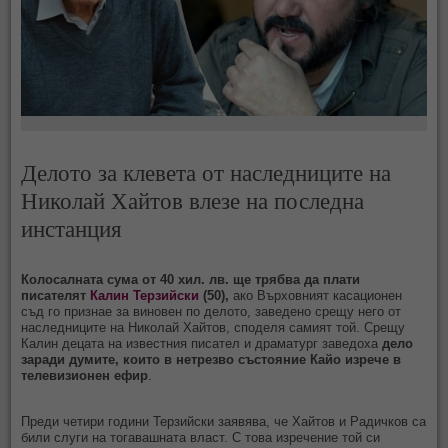
Делото за клевета от наследниците на
Николай Хайтов влезе на последна
инстанция
Колосалната сума от 40 хил. лв. ще трябва да плати
писателят
Калин Терзийски
(50),
ако Върховният касационен
съд го признае за виновен по делото, заведено срещу него от
наследниците на Николай Хайтов, споделя самият той. Срещу
Калин децата на известния писател и драматург заведоха
дело
заради думите, които в нетрезво състояние Кайо изрече в
телевизионен ефир
.
Преди четири години Терзийски заявява, че Хайтов и Радичков са
били слуги на тогавашната власт. С това изречение той си