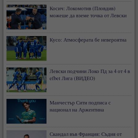
Косич: Локомотив (Пловдив)
можеше да вземе точка от Левски
Кусо: Атмосферата бе невероятна
Левски подчини Локо Пд за 4 от 4 в
efbet Лига (ВИДЕО)
Манчестър Сити подписа с
национал на Аржентина
Скандал във Франция: Съдия от