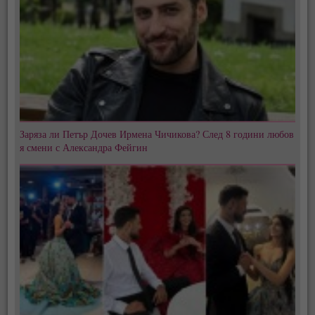
Заряза ли Петър Дочев Ирмена Чичикова? След 8 години любов
я смени с Александра Фейгин