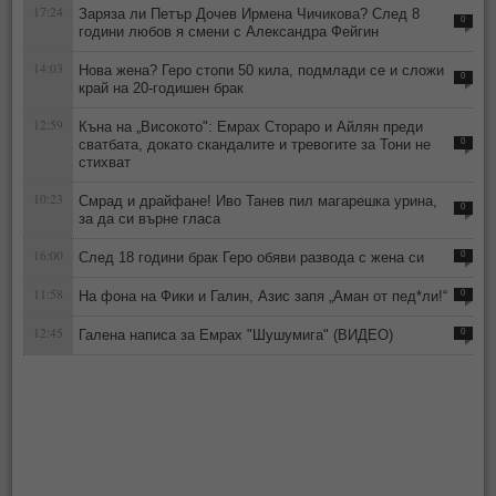
17:24
Заряза ли Петър Дочев Ирмена Чичикова? След 8
0
години любов я смени с Александра Фейгин
14:03
Нова жена? Геро стопи 50 кила, подмлади се и сложи
0
край на 20-годишен брак
12:59
Къна на „Високото": Емрах Стораро и Айлян преди
сватбата, докато скандалите и тревогите за Тони не
0
стихват
10:23
Смрад и драйфане! Иво Танев пил магарешка урина,
0
за да си върне гласа
16:00
След 18 години брак Геро обяви развода с жена си
0
11:58
На фона на Фики и Галин, Азис запя „Аман от пед*ли!“
0
12:45
Галена написа за Емрах "Шушумига" (ВИДЕО)
0