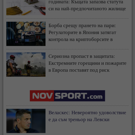
годината: Къщата запазва статута
си на най-предпочитаното жилище
у нас
Борба срещу прането на пари:
Регулаторите в Япония затягат
контрола на криптоборсите в
страната
Сериозна пропаст в защитата:
Екстремните горещини и пожарите
в Европа поставят под риск
застрахователния модел
Веласкес: Невероятно удоволствие
е да съм треньор на Левски