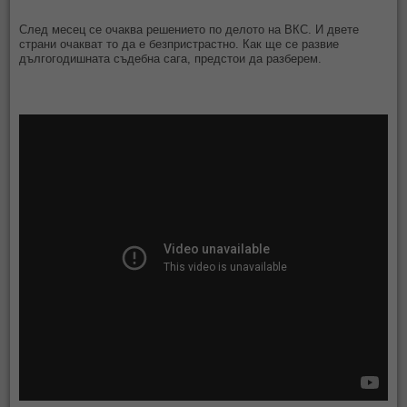
След месец се очаква решението по делото на ВКС. И двете
страни очакват то да е безпристрастно. Как ще се развие
дългогодишната съдебна сага, предстои да разберем.