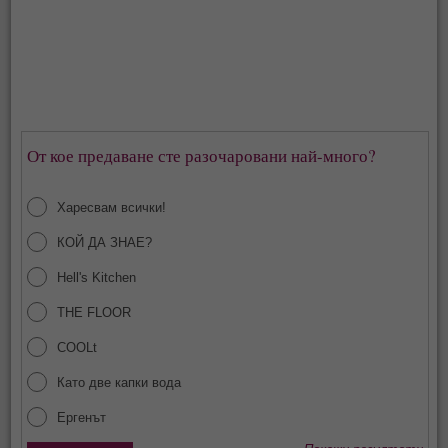
От кое предаване сте разочаровани най-много?
Харесвам всички!
КОЙ ДА ЗНАЕ?
Hell's Kitchen
THE FLOOR
COOLt
Като две капки вода
Ергенът