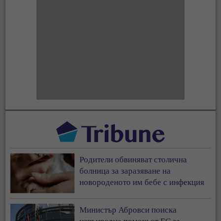
Родители обвиняват столична
болница за заразяване на
новороденото им бебе с инфекция
Министър Абровси поиска
извънредна помощ от ЕС за