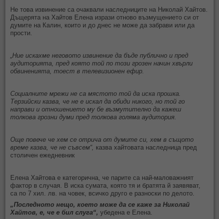
Не това извинение са очаквали наследниците на Николай Хайтов.
Дъщерята на Хайтов Елена изрази отново възмущението си от
думите на Калин, които и до днес не може да забрави или да
прости.
„Ние искахме неговото извинение да бъде публично и пред
аудиторията, пред която той по този грозен начин хвърли
обвиненията, тоест в телевизионен ефир.
Социалните мрежи не са мястото той да иска прошка.
Терзийски казва, че не е искал да обиди никого, но той го
направи и отношението му бе възмутително да кажеш
толкова грозни думи пред толкова голяма аудитория.
Още повече че хем се отрича от думите си, хем в същото
време казва, че не съвсем“,
казва хайтовата наследница пред
столичен ежедневник
Елена Хайтова е категорична, че парите са най-маловажният
фактор в случая. В иска сумата, която тя и братята й заявяват,
са по 7 хил. лв. на човек, всичко друго е разноски по делото.
„Последното нещо, което може да се каже за Николай
Хайтов, е, че е бил слуга“,
убедена е Елена.