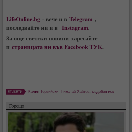
LifeOnline.bg
- вече и в
Telegram
,
последвайте ни и в
Instagram
.
За още светски новини харесайте
и
страницата ни във Facebook ТУК
.
Калин Терзийски
,
Николай Хайтов
,
съдебен иск
ЕТИКЕТИ
Горещо