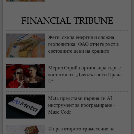
Жеги, скъпа енергия и сложна
геополитика: ФАО отчете ръст в
световните цени на храните
Мерил Стрийп организира търг с
костюми от „Дяволът носи Прада
2“
Meta представи първия си AI
инструмент за програмиране -
Muse Code
И през второто тримесечие на