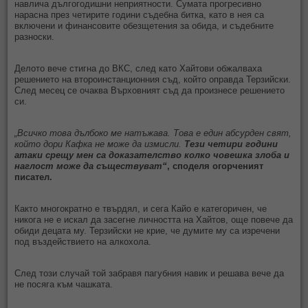
навлича дългогодишни неприятности. Сумата прогресивно
нарасна през четирите години съдебна битка, като в нея ca
включени и финансовите обезщетения за обида, и съдебните
разноски.
Делото вече стигна до ВКС, след като Хайтови обжалваха
решението на второинстанционния съд, който оправда Терзийски.
След месец се очаква Върховният съд да произнесе решението
си.
„Всичко това дълбоко ме натъжава. Това е един абсурден свят,
който дори Кафка не може да измисли.
Тези четири години
атаки срещу мен са доказателство колко човешка злоба и
наглост може да съществуват“
, споделя огорченият
писател.
Както многократно е твърдял, и сега Кайо е категоричен, че
никога не е искал да засегне личността на Хайтов, още повече да
обиди децата му. Терзийски не крие, че думите му са изречени
под въздействието на алкохола.
След този случай той забравя пагубния навик и решава вече да
не посяга към чашката.