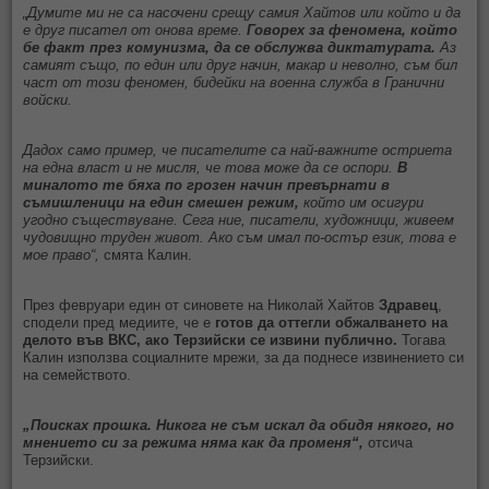
„Думите ми не са насочени срещу самия Хайтов или който и да
е друг писател от онова време.
Говорех за феномена, който
бе факт през комунизма, да се обслужва диктатурата.
Аз
самият също, по един или друг начин, макар и неволно, съм бил
част от този феномен, бидейки на военна служба в Гранични
войски.
Дадох само пример, че писателите са най-важните остриета
на една власт и не мисля, че това може да се оспори.
В
миналото те бяха по грозен начин превърнати в
съмишленици на един смешен режим,
който им осигури
угодно съществуване. Сега ние, писатели, художници, живеем
чудовищно труден живот. Ако съм имал по-остър език, това е
мое право“,
смята Калин.
През февруари един от синовете на Николай Хайтов
Здравец
,
сподели пред медиите, че е
готов да оттегли обжалването на
делото във ВКС, ако Терзийски се извини публично.
Тогава
Калин използва социалните мрежи, за да поднесе извинението си
на семейството.
„Поисках прошка. Никога не съм искал да обидя някого, но
мнението си за режима няма как да променя“,
отсича
Терзийски.