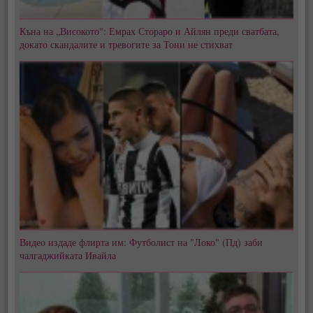
Къна на „Високото": Емрах Стораро и Айлян преди сватбата,
докато скандалите и тревогите за Тони не стихват
Видео издаде флирта им: Футболист на "Локо" (Пд) заби
чалгаджийката Ивайла